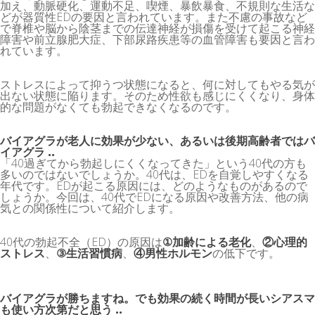
加え、動脈硬化、運動不足、喫煙、暴飲暴食、不規則な生活な
どが器質性EDの要因と言われています。また不慮の事故など
で脊椎や脳から陰茎までの伝達神経が損傷を受けて起こる神経
障害や前立腺肥大症、下部尿路疾患等の血管障害も要因と言わ
れています。
ストレスによって抑うつ状態になると、何に対してもやる気が
出ない状態に陥ります。そのため性欲も感じにくくなり、身体
的な問題がなくても勃起できなくなるのです。
バイアグラが老人に効果が少ない、あるいは後期高齢者ではバ
イアグラ ..
「40過ぎてから勃起しにくくなってきた」という40代の方も
多いのではないでしょうか。40代は、EDを自覚しやすくなる
年代です。EDが起こる原因には、どのようなものがあるので
しょうか。今回は、40代でEDになる原因や改善方法、他の病
気との関係性について紹介します。
40代の勃起不全（ED）の原因は
①加齢による老化
、
②心理的
ストレス
、
③生活習慣病
、
④男性ホルモン
の低下です。
バイアグラが勝ちますね。でも効果の続く時間が長いシアスマ
も使い方次第だと思う ..