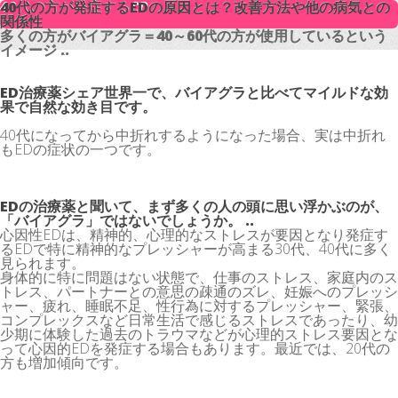
40代の方が発症するEDの原因とは？改善方法や他の病気との
40代の方が発症するEDの原因とは？改善方法や他の病気との
関係性
関係性
多くの方がバイアグラ＝40～60代の方が使用しているという
多くの方がバイアグラ＝40～60代の方が使用しているという
イメージ ..
イメージ ..
ED治療薬シェア世界一で、バイアグラと比べてマイルドな効
果で自然な効き目です。
40代になってから中折れするようになった場合、実は中折れ
もEDの症状の一つです。
EDの治療薬と聞いて、まず多くの人の頭に思い浮かぶのが、
「バイアグラ」ではないでしょうか。 ..
心因性EDは、精神的、心理的なストレスが要因となり発症す
るEDで特に精神的なプレッシャーが高まる30代、40代に多く
見られます。
身体的に特に問題はない状態で、仕事のストレス、家庭内のス
トレス、パートナーとの意思の疎通のズレ、妊娠へのプレッシ
ャー、疲れ、睡眠不足、性行為に対するプレッシャー、緊張、
コンプレックスなど日常生活で感じるストレスであったり、幼
少期に体験した過去のトラウマなどが心理的ストレス要因とな
って心因的EDを発症する場合もあります。最近では、20代の
方も増加傾向です。