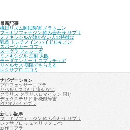
最新記事
概日リズム睡眠障害 メラトニン
フェキソフェナジン 飲み合わせ サプリ
ミノキシジルが効かない人の特徴は
乳首 トレチノイン ハイドロキノン
スポーツカー コブラ
スーグラ フォシーガ
ミノキシジル 注射 大阪
モーダエンカーサ コブラチェア
リベルサス 病院でもらえる
レクサプロ 口コミ
ナビゲーション
プロフェッサーコブラ
リベルサス3ミリ 痩せない
クラリス クラリスロマイシン 同じ
デュタステリド 肝機能障害
Pfizer バイアグラ
新しい記事
フェキソフェナジン 飲み合わせ サプリ
レクサプロ ジェネリック いつ
新作コブラ