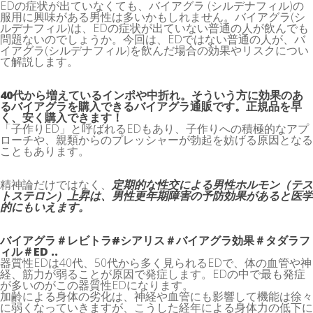
EDの症状が出ていなくても、バイアグラ (シルデナフィル)の
服用に興味がある男性は多いかもしれません。バイアグラ(シ
ルデナフィル)は、EDの症状が出ていない普通の人が飲んでも
問題ないのでしょうか。今回は、EDではない普通の人が、バ
イアグラ(シルデナフィル)を飲んだ場合の効果やリスクについ
て解説します。
40代から増えているインポや中折れ。そういう方に効果のあ
るバイアグラを購入できるバイアグラ通販です。正規品を早
く、安く購入できます！
「子作りED」と呼ばれるEDもあり、子作りへの積極的なアプ
ローチや、親類からのプレッシャーが勃起を妨げる原因となる
こともあります。
精神論だけではなく、
定期的な性交による男性ホルモン（テス
トステロン）上昇は、男性更年期障害の予防効果があると医学
的にもいえます。
バイアグラ＃レビトラ#シアリス＃
バイアグラ効果
＃タダラフ
ィル＃ED ..
器質性EDは40代、50代から多く見られるEDで、体の血管や神
経、筋力が弱ることが原因で発症します。EDの中で最も発症
が多いのがこの器質性EDになります。
加齢による身体の劣化は、神経や血管にも影響して機能は徐々
に弱くなっていきますが、こうした経年による身体力の低下に