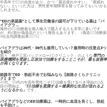
中高年でEDの自覚があり、かつ「最近疲れやすい」「夜眠れ
ない」といった方は、男性更年期障害を疑ってみてもいいかも
しれません。
”EDの承認薬”として厚生労働省の認可が下りている薬は「バ
イアグラ ..
海外のED治療薬を個人輸入で購入する人も非常に多いです
が、約4割が偽造品だという報告もあります。（偽造ED治療薬
4社合同調査結果2016）
バイアグラは20代・30代も服用していい？服用時の注意点3つ
を紹介
我々「神戸三宮バッファローEDクリニック」のような
専門の
医療機関を受診し正攻法で治療をすることこそが、最も改善率
が高くなります。
姫路市でED・勃起不全でお悩みなら【姫路さくらクリニッ
ク】まで
40代、50代の中高年男性こそED治療を受けるべき理由の3点
目の理由は、
「ED治療を意識する＝健康的な生活が送れるよ
うになるから」
です。
バイアグラなどのED治療薬は、一時的に血流を良くし、勃起
を手助け ..