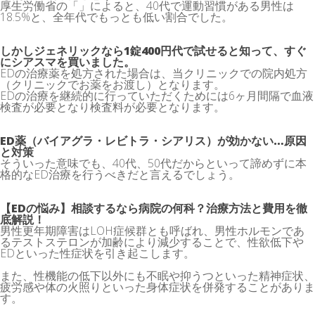
厚生労働省の「」によると、40代で運動習慣がある男性は
18.5%と、全年代でもっとも低い割合でした。
しかしジェネリックなら1錠400円代で試せると知って、すぐ
にシアスマを買いました。
EDの治療薬を処方された場合は、当クリニックでの院内処方
（クリニックでお薬をお渡し）となります。
EDの治療を継続的に行っていただくためには6ヶ月間隔で血液
検査が必要となり検査料が必要となります。
ED薬（バイアグラ・レビトラ・シアリス）が効かない…原因
と対策
そういった意味でも、40代、50代だからといって諦めずに本
格的なED治療を行うべきだと言えるでしょう。
【EDの悩み】相談するなら病院の何科？治療方法と費用を徹
底解説！
​​​​男性更年期障害はLOH症候群とも呼ばれ、男性ホルモンであ
るテストステロンが加齢により減少することで、性欲低下や
EDといった性症状を引き起こします。
また、性機能の低下以外にも不眠や抑うつといった精神症状、
疲労感や体の火照りといった身体症状を併発することがありま
す。