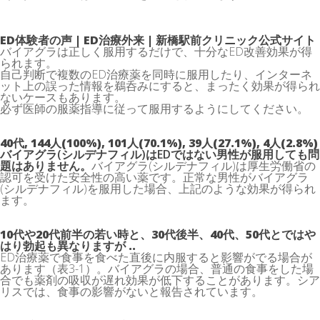
ED体験者の声 | ED治療外来 | 新橋駅前クリニック公式サイト
バイアグラは正しく服用するだけで、十分なED改善効果が得
られます。
自己判断で複数のED治療薬を同時に服用したり、インターネ
ット上の誤った情報を鵜呑みにすると、まったく効果が得られ
ないケースもあります。
必ず医師の服薬指導に従って服用するようにしてください。
40代, 144人(100%), 101人(70.1%), 39人(27.1%), 4人(2.8%)
バイアグラ(シルデナフィル)はEDではない男性が服用しても問
題はありません。
バイアグラ(シルデナフィル)は厚生労働省の
認可を受けた安全性の高い薬です。正常な男性がバイアグラ
(シルデナフィル)を服用した場合、上記のような効果が得られ
ます。
10代や20代前半の若い時と、30代後半、40代、50代とではや
はり勃起も異なりますが ..
ED治療薬で食事を食べた直後に内服すると影響がでる場合が
あります（表3-1）。バイアグラの場合、普通の食事をした場
合でも薬剤の吸収が遅れ効果が低下することがあります。シア
リスでは、食事の影響がないと報告されています。