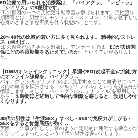
ED治療で用いられる治療薬は、「バイアグラ」「レビトラ」
「シアリス」の3種類です。
EDの原因の一つに男性更年期障害が挙げられます。男性更年
期障害とは、男性ホルモン（テストステロン）の量が低下して
心身のさまざまな不調を伴う状態のことです。
20〜40代の比較的若い方に多く見られます。 精神的なストレ
ス（例えば ..
EDの自覚がある男性を対象に、アンケートでは「
EDが夫婦関
係にどの程度影響をあたえているか
」という問いがありまし
た。
【DMMオンラインクリニック】早漏やED(勃起不全)に悩む方
にオンライン診療を。バイアグラ ..
バイアグラ(シルデナフィル)は、服用することで血液中にペニ
ス内の血管を拡張させる「シルデナフィル」という有効成分が
循環します。そして、バイアグラ(シルデナフィル)を服用して
から、
１時間ほど経過して性的な刺激を感じると、勃起しやす
くなります。
40代の男性は「生涯SEX」すべし · SEXで免疫力が上がる ·
SEXをすると骨盤底筋が強く ..
実際、「仕事が忙しく、昔のように定期的に運動する機会がな
くなってしまった」という40代の男性は多いでしょう。