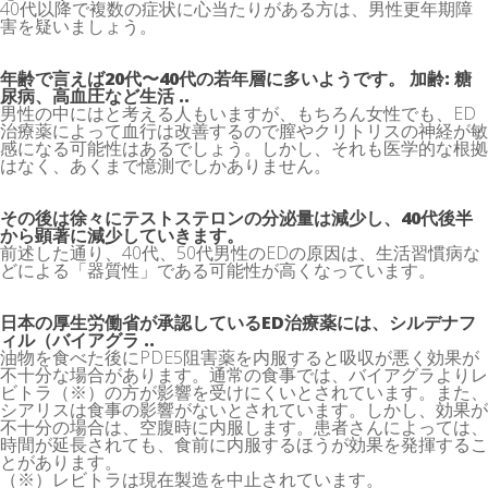
40代以降で複数の症状に心当たりがある方は、男性更年期障
害を疑いましょう。
年齢で言えば20代〜40代の若年層に多いようです。 加齢: 糖
尿病、高血圧など生活 ..
男性の中にはと考える人もいますが、もちろん女性でも、ED
治療薬によって血行は改善するので膣やクリトリスの神経が敏
感になる可能性はあるでしょう。しかし、それも医学的な根拠
はなく、あくまで憶測でしかありません。
その後は徐々にテストステロンの分泌量は減少し、40代後半
から顕著に減少していきます。
前述した通り、40代、50代男性のEDの原因は、生活習慣病な
どによる「器質性」である可能性が高くなっています。
日本の厚生労働省が承認しているED治療薬には、シルデナフ
ィル（バイアグラ ..
油物を食べた後にPDE5阻害薬を内服すると吸収が悪く効果が
不十分な場合があります。通常の食事では、バイアグラよりレ
ビトラ（※）の方が影響を受けにくいとされています。また、
シアリスは食事の影響がないとされています。しかし、効果が
不十分の場合は、空腹時に内服します。患者さんによっては、
時間が延長されても、食前に内服するほうが効果を発揮するこ
とがあります。
（※）レビトラは現在製造を中止されています。