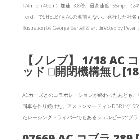
1/4mile（402m）加速13.8秒、最高速度155mph（2
Ford」でSHELBYもACの名前もない。発行した社名もなく、小
illustration by George Bartell & art directed by
【ノレブ】 1/18 AC コ
ッド □開閉機構無し[182
ACカーズとのコラボレーションが終わったあとも
同車を作り続けた。アストンマーティンDBR1で19
たレーシングドライバーでもあるシェルビーの“ブラ
07669 AC コブラ 28