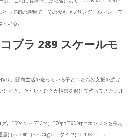
。これにも発行した社名はなく「COBRA powered
ブラにとって初の勝利で、その後もセブリング、ルマン、ワ
ねている。
C コブラ 289 スケールモ
を作り、闘病生活を送っている子どもたちの支援を続け
ないけれど、そういうひとが情熱を傾けて作ってきたクル
9cid（4736cc）270ps/5800rpmエンジンを積ん
2030lb（920.8kg）、タイヤは6.40×15。0 -