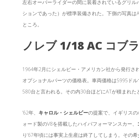
左右オーバーライダーの間に装着されているグリルバ
ションであった）が標準装備された。下側の写真はAC
ところ。
ノレブ 1/18 AC コブラ
1964年2月にシェルビー・アメリカン社から発行された28
オプショナルパーツの価格表。車両価格は5995ドルでM
580台と言われる。その内30台ほどにATが積まれた
’62年、
キャロル・シェルビー
の提案で、イギリスの
ォード製のV8を搭載したハイパフォーマンスカー、
り’67年頃には事実上生産は終了してしまう。その