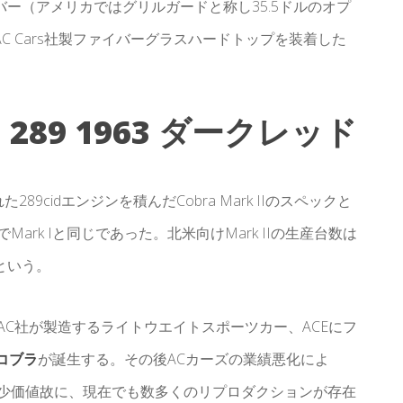
ー（アメリカではグリルガードと称し35.5ドルのオプ
 Cars社製ファイバーグラスハードトップを装着した
 289 1963 ダークレッド
9cidエンジンを積んだCobra Mark IIのスペックと
ark Iと同じであった。北米向けMark IIの生産台数は
という。
AC社が製造するライトウエイトスポーツカー、ACEにフ
コブラ
が誕生する。その後ACカーズの業績悪化によ
希少価値故に、現在でも数多くのリプロダクションが存在