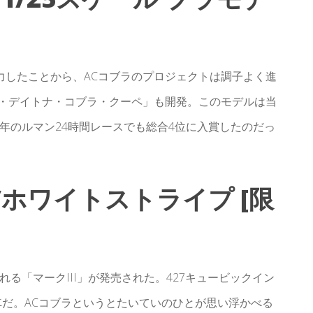
力したことから、ACコブラのプロジェクトは調子よく進
ー・デイトナ・コブラ・クーペ」も開発。このモデルは当
4年のルマン24時間レースでも総合4位に入賞したのだっ
ド/ホワイトストライプ [限
ばれる「マークIII」が発売された。427キュービックイン
車だ。ACコブラというとたいていのひとが思い浮かべる