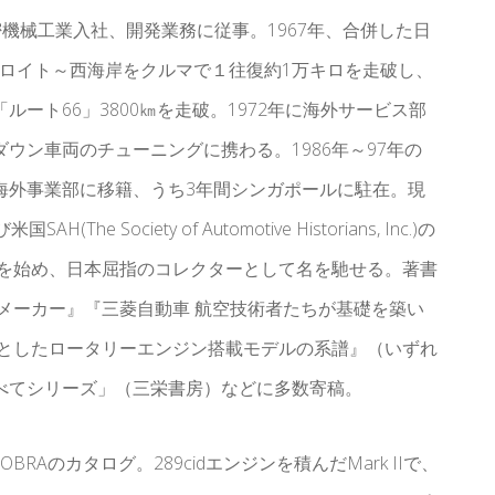
精密機械工業入社、開発業務に従事。1967年、合併した日
デトロイト～西海岸をクルマで１往復約1万キロを走破し、
ート66」3800㎞を走破。1972年に海外サービス部
ウン車両のチューニングに携わる。1986年～97年の
海外事業部に移籍、うち3年間シンガポールに駐在。現
Society of Automotive Historians, Inc.)の
集を始め、日本屈指のコレクターとして名を馳せる。著書
メーカー』『三菱自動車 航空技術者たちが基礎を築い
心としたロータリーエンジン搭載モデルの系譜』（いずれ
べてシリーズ」（三栄書房）などに多数寄稿。
OBRAのカタログ。289cidエンジンを積んだMark IIで、