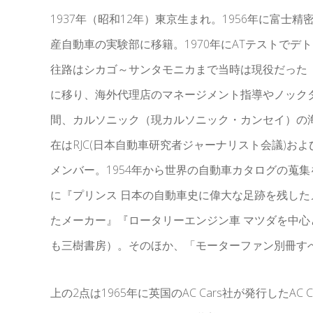
1937年（昭和12年）東京生まれ。1956年に富士
産自動車の実験部に移籍。1970年にATテストで
往路はシカゴ～サンタモニカまで当時は現役だった「ル
に移り、海外代理店のマネージメント指導やノックダ
間、カルソニック（現カルソニック・カンセイ）の
在はRJC(日本自動車研究者ジャーナリスト会議)および米国SAH(The 
メンバー。1954年から世界の自動車カタログの蒐
に『プリンス 日本の自動車史に偉大な足跡を残した
たメーカー』『ロータリーエンジン車 マツダを中
も三樹書房）。そのほか、「モーターファン別冊す
上の2点は1965年に英国のAC Cars社が発行したAC C