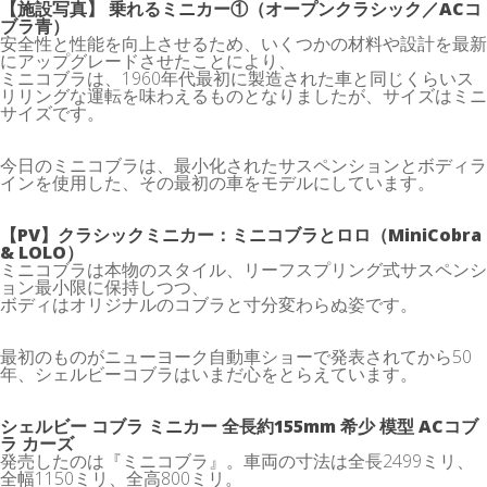
【施設写真】 乗れるミニカー①（オープンクラシック／ACコ
ブラ青）
安全性と性能を向上させるため、いくつかの材料や設計を最新
にアップグレードさせたことにより、
ミニコブラは、1960年代最初に製造された車と同じくらいス
リリングな運転を味わえるものとなりましたが、サイズはミニ
サイズです。
今日のミニコブラは、最小化されたサスペンションとボディラ
インを使用した、その最初の車をモデルにしています。
【PV】クラシックミニカー：ミニコブラとロロ（MiniCobra
& LOLO）
ミニコブラは本物のスタイル、リーフスプリング式サスペンシ
ョン最小限に保持しつつ、
ボディはオリジナルのコブラと寸分変わらぬ姿です。
最初のものがニューヨーク自動車ショーで発表されてから50
年、シェルビーコブラはいまだ心をとらえています。
シェルビー コブラ ミニカー 全長約155mm 希少 模型 ACコブ
ラ カーズ
発売したのは『ミニコブラ』。車両の寸法は全長2499ミリ、
全幅1150ミリ、全高800ミリ。