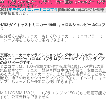
ACコブラ シェルビーコブラ ミニカー 置物 · シェルビーコブラ
ACコブラ シェルビーコブラ ミニカー 置物 · シェルビーコブラ
シルバーのサムネイル
シルバーのサムネイル
2021
2021
年モデルミニカーミニコブラ
年モデルミニカーミニコブラ
(MiniCobra)エンジン仕様
(MiniCobra)エンジン仕様を
を更新しました。
更新しました。
1/32 ダイキャストミニカー 1965 キャロルシェルビー ACコブ
ラ
自分近くの欲しミニカーもしくEVミニカー、ミニコブラ、ミ
ニジープ等をこちらでご案内できます。
京都のミニカーオンラインショッピングサイト ムルティプラ
の シュコーピッコロ ACコブラ Mブルー/ホワイトストライプ
の商品ページです。
ミニコブラは、100%電気で動作する環境に優しい次世代の電
気自動車です。ミニカー登録車両は車検が不要で、安価に楽し
める大人用ミニチュアカーです。また公道を走行することも可
能で、通常の通勤やショッピングだけでなく、イベント、キャ
ンプ、ちょっとした外出にも使用できます。
MINI COBRA 150 (ミニコブラ エンジン 150cc)もご用意可能で
すが、公道走行はできません。