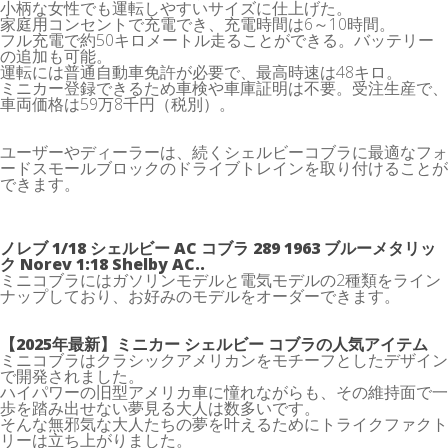
小柄な女性でも運転しやすいサイズに仕上げた。
家庭用コンセントで充電でき、充電時間は6～10時間。
フル充電で約50キロメートル走ることができる。バッテリー
の追加も可能。
運転には普通自動車免許が必要で、最高時速は48キロ。
ミニカー登録できるため車検や車庫証明は不要。受注生産で、
車両価格は59万8千円（税別）。
ユーザーやディーラーは、続くシェルビーコブラに最適なフォ
ードスモールブロックのドライブトレインを取り付けることが
できます。
ノレブ 1/18 シェルビー
AC コブラ
289 1963 ブルーメタリッ
ク Norev 1:18 Shelby AC..
ミニコブラにはガソリンモデルと電気モデルの2種類をライン
ナップしており、お好みのモデルをオーダーできます。
【2025年最新】ミニカー シェルビー コブラの人気アイテム
ミニコブラはクラシックアメリカンをモチーフとしたデザイン
で開発されました。
ハイパワーの旧型アメリカ車に憧れながらも、その維持面で一
歩を踏み出せない夢見る大人は数多いです。
そんな無邪気な大人たちの夢を叶えるためにトライクファクト
リーは立ち上がりました。