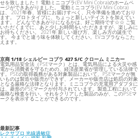
せを致しました！ 電動ミニコブラ(EV Mini Cobra)のホームペ
ージができあがりました。 電動ミニコブラ(EV Mini Cobra)
は、 2021年春、皆様にお届けすべく、只今準備を進めており
ます。 プロトタイプに、ちょっと新しいテイストを加えてい
ます。 どんなできあがりになるかは、好ご期待です☆☆ ご覧
いただくまでに、あと少しお時間をいただきますが、楽しみに
お待ちください。 2021年 新しい遊び方、楽しみ方の誕生で
す。 今までと違う味を体験してください。EVコブラならこた
えます。
京商 1/18 シェルビー コブラ 427 S/C クローム ミニカー
電気用品安全法（PSEマーク）とは、電気用品による火災や感
電から消費者を守るための、経済産業省が管理している法律で
す。PSEの取得義務がある対象製品において、PSEマークが無
いものは製造や販売ができず、メーカーや販売店は処罰の対象
となる厳格な法律となります。ミニコブラの充電用アダプタに
は、菱形のPSEマークが付与されています。製造工程において
厳格な検査を行い、それをクリアした製品のみが、このPSEマ
ークを表示することができるのです。
最新記事
レクサプロ 光線過敏症