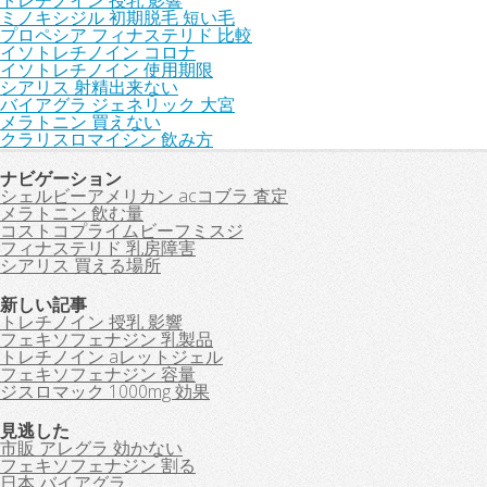
トレチノイン 授乳 影響
ミノキシジル 初期脱毛 短い毛
プロペシア フィナステリド 比較
イソトレチノイン コロナ
イソトレチノイン 使用期限
シアリス 射精出来ない
バイアグラ ジェネリック 大宮
メラトニン 買えない
クラリスロマイシン 飲み方
ナビゲーション
シェルビーアメリカン acコブラ 査定
メラトニン 飲む量
コストコプライムビーフミスジ
フィナステリド 乳房障害
シアリス 買える場所
新しい記事
トレチノイン 授乳 影響
フェキソフェナジン 乳製品
トレチノイン aレットジェル
フェキソフェナジン 容量
ジスロマック 1000mg 効果
見逃した
市販 アレグラ 効かない
フェキソフェナジン 割る
日本 バイアグラ