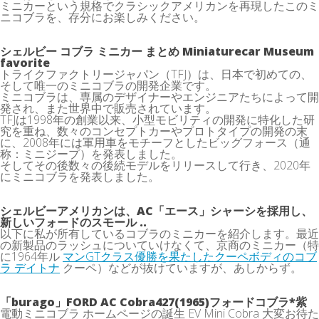
ミニカーという規格でクラシックアメリカンを再現したこのミ
ニコブラを、存分にお楽しみください。
シェルビー コブラ ミニカー まとめ Miniaturecar Museum
favorite
トライクファクトリージャパン（TFJ）は、日本で初めての、
そして唯一のミニコブラの開発企業です。
ミニコブラは、専属のデザイナーやエンジニアたちによって開
発され、また世界中で販売されています。
TFJは1998年の創業以来、小型モビリティの開発に特化した研
究を重ね、数々のコンセプトカーやプロトタイプの開発の末
に、2008年には軍用車をモチーフとしたビッグフォース（通
称：ミニジープ）を発表しました。
そしてその後数々の後続モデルをリリースして行き、2020年
にミニコブラを発表しました。
シェルビーアメリカンは、AC「エース」シャーシを採用し、
新しいフォードのスモール ..
以下に私が所有しているコブラのミニカーを紹介します。最近
の新製品のラッシュについていけなくて、京商のミニカー（特
に1964年ル
マンGTクラス優勝を果たしたクーペボディのコブ
ラ デイトナ
クーペ）などが抜けていますが、あしからず。
「burago」FORD AC Cobra427(1965)
フォードコブラ
*紫
電動ミニコブラ ホームページの誕生 EV Mini Cobra 大変お待た