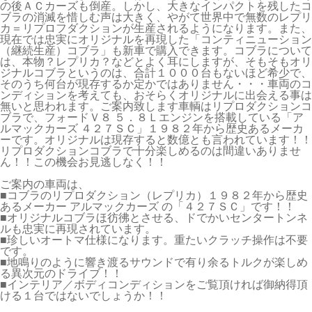
の後ＡＣカーズも倒産。しかし、大きなインパクトを残したコ
ブラの消滅を惜しむ声は大きく、やがて世界中で無数のレプリ
カ＝リプロフダクションが生産されるようになります。また、
現在では忠実にオリジナルを再現した「コンティニューション
（継続生産）コブラ」も新車で購入できます。コブラについて
は、本物？レプリカ？などとよく耳にしますが、そもそもオリ
ジナルコブラというのは、合計１０００台もないほど希少で、
そのうち何台が現存するか定かではありません・・・車両のコ
ンディションを考えても、おそらくオリジナルに出会える事は
無いと思われます。ご案内致します車輌はリプロダクションコ
ブラで、フォードＶ８ ５．８Ｌエンジンを搭載している「ア
ルマックカーズ ４２７ＳＣ」１９８２年から歴史あるメーカ
ーです。オリジナルは現存すると数億とも言われています！！
リプロダクションコブラで十分楽しめるのは間違いありませ
ん！！この機会お見逃しなく！！
ご案内の車両は、
■コブラのリプロダクション（レプリカ）１９８２年から歴史
あるメーカー アルマックカーズ の「４２７ＳＣ」です！！
■オリジナルコブラほ彷彿とさせる、ドでかいセンタートンネ
ルも忠実に再現されています。
■珍しいオートマ仕様になります。重たいクラッチ操作は不要
です。
■地鳴りのように響き渡るサウンドで有り余るトルクが楽しめ
る異次元のドライブ！！
■インテリア／ボディコンディションをご覧頂ければ御納得頂
ける１台ではないでしょうか！！