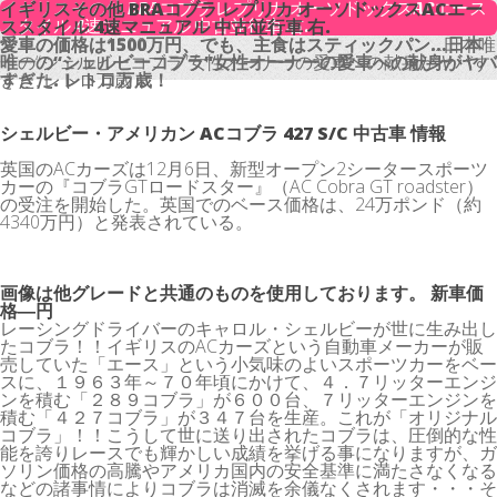
イギリスその他 BRAコブラ レプリカ オーソドックスACエース
イギリスその他 BRAコブラ レプリカ オーソドックスACエー
スタイル 4速マニュアル 中古並行車 右.
ススタイル 4速マニュアル 中古並行車 右.
愛車の価格は1500万円、でも、主食はスティックパン…日本
愛車の価格は1500万円、でも、主食はスティックパン…日本唯
唯一の“シェルビーコブラ”女性オーナーの愛車への献身がヤバ
一の“シェルビーコブラ”女性オーナーの愛車への献身がヤバす
すぎた. レトロ万歳！
ぎた. レトロ万歳！
シェルビー・アメリカン ACコブラ 427 S/C 中古車 情報
英国のACカーズは12月6日、新型オープン2シータースポーツ
カーの『コブラGTロードスター』（AC Cobra GT roadster）
の受注を開始した。英国でのベース価格は、24万ポンド（約
4340万円）と発表されている。
画像は他グレードと共通のものを使用しております。 新車価
格―円
レーシングドライバーのキャロル・シェルビーが世に生み出し
たコブラ！！イギリスのACカーズという自動車メーカーが販
売していた「エース」という小気味のよいスポーツカーをベー
スに、１９６３年～７０年頃にかけて、４．７リッターエンジ
ンを積む「２８９コブラ」が６００台、７リッターエンジンを
積む「４２７コブラ」が３４７台を生産。これが「オリジナル
コブラ」！！こうして世に送り出されたコブラは、圧倒的な性
能を誇りレースでも輝かしい成績を挙げる事になりますが、ガ
ソリン価格の高騰やアメリカ国内の安全基準に満たさなくなる
などの諸事情によりコブラは消滅を余儀なくされます・・・そ