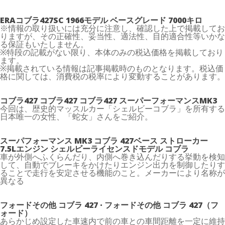
ERAコブラ427SC 1966モデル ベースグレード 7000キロ
※情報の取り扱いには充分に注意し、確認した上で掲載してお
りますが、その正確性、妥当性、適法性、目的適合性等いかな
る保証もいたしません。
※特段の記載がない限り、本体のみの税込価格を掲載しており
ます。
※掲載されている情報は記事掲載時のものとなります。税込価
格に関しては、消費税の税率により変動することがあります。
コブラ427 コブラ427 コブラ427 スーパーフォーマンスMK3
今回は、歴史的マッスルカー「シェルビーコブラ」を所有する
日本唯一の女性、「蛇女」さんをご紹介。
スーパフォーマンス MK3 コブラ 427ベース ストローカー
7.5Lエンジン シェルビーライセンスドモデル コブラ
車が外側へふくらんだり、内側へ巻き込んだりする挙動を検知
して、自動でブレーキをかけたりエンジン出力を制御したりす
ることで走行を安定させる機能のこと。メーカーにより名称が
異なる
フォードその他 コブラ 427 · フォードその他 コブラ 427（フ
ォード）
あらかじめ設定した車速内で前の車との車間距離を一定に維持