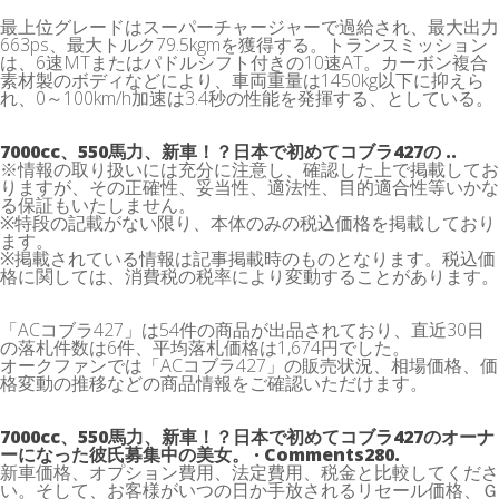
最上位グレードはスーパーチャージャーで過給され、最大出力
663ps、最大トルク79.5kgmを獲得する。トランスミッション
は、6速MTまたはパドルシフト付きの10速AT。カーボン複合
素材製のボディなどにより、車両重量は1450kg以下に抑えら
れ、0～100km/h加速は3.4秒の性能を発揮する、としている。
7000cc、550馬力、新車！？日本で初めてコブラ427の ..
※情報の取り扱いには充分に注意し、確認した上で掲載してお
りますが、その正確性、妥当性、適法性、目的適合性等いかな
る保証もいたしません。
※特段の記載がない限り、本体のみの税込価格を掲載しており
ます。
※掲載されている情報は記事掲載時のものとなります。税込価
格に関しては、消費税の税率により変動することがあります。
「ACコブラ427」は54件の商品が出品されており、直近30日
の落札件数は6件、平均落札価格は1,674円でした。
オークファンでは「ACコブラ427」の販売状況、相場価格、価
格変動の推移などの商品情報をご確認いただけます。
7000cc、550馬力、新車！？日本で初めてコブラ427のオーナ
ーになった彼氏募集中の美女。 · Comments280.
新車価格、オプション費用、法定費用、税金と比較してくださ
い。そして、お客様がいつの日か手放されるリセール価格、Ｇ