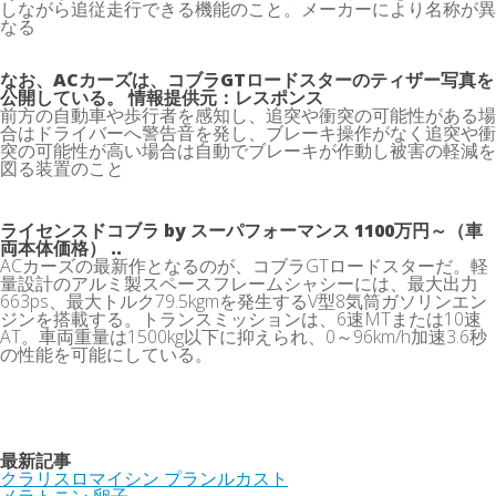
しながら追従走行できる機能のこと。メーカーにより名称が異
なる
なお、ACカーズは、コブラGTロードスターのティザー写真を
公開している。 情報提供元：レスポンス
前方の自動車や歩行者を感知し、追突や衝突の可能性がある場
合はドライバーへ警告音を発し、ブレーキ操作がなく追突や衝
突の可能性が高い場合は自動でブレーキが作動し被害の軽減を
図る装置のこと
ライセンスドコブラ by スーパフォーマンス 1100万円～（車
両本体価格） ..
ACカーズの最新作となるのが、コブラGTロードスターだ。軽
量設計のアルミ製スペースフレームシャシーには、最大出力
663ps、最大トルク79.5kgmを発生するV型8気筒ガソリンエン
ジンを搭載する。トランスミッションは、6速MTまたは10速
AT。車両重量は1500kg以下に抑えられ、0～96km/h加速3.6秒
の性能を可能にしている。
最新記事
クラリスロマイシン プランルカスト