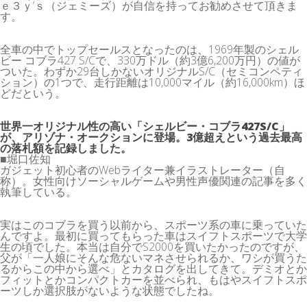
ｅ３ｙ’ｓ（ジェミーズ）が自信を持ってお勧めさせて頂きま
す。
全車の中でトップセールスとなったのは、1969年製のシェル
ビー コブラ427 S/Cで、330万ドル（約3億6,200万円）の値が
ついた。わずか29台しかないオリジナルS/C（セミコンペティ
ション）の1つで、走行距離は10,000マイル（約16,000km）ほ
どだという。
世界一オリジナル性の高い「シェルビー・コブラ427S/C」
が、アリゾナ・オークションに登場。3億超えという過去最高
の落札額を記録しました。
■堀口佐知
ガジェット初心者のWebライター兼イラストレーター（自
称）。女性向けソーシャルゲームや男性声優関連の記事を多く
執筆している。
実はこのコブラを買う以前から、スポーツ系の車に乗っていた
んですよ。最初に買ってもらった車はスイフトスポーツで大学
生の頃でした。本当は自分でS2000を買いたかったのですが、
父が「一人娘にそんな危ないマネさせられるか、ワシが買うた
るからこの中から選べ」とカタログを出してきて。デミオとか
フィットとかコンパクトカーを並べられ、もはやスイフトスポ
ーツしか選択肢がないような状態でしたね。