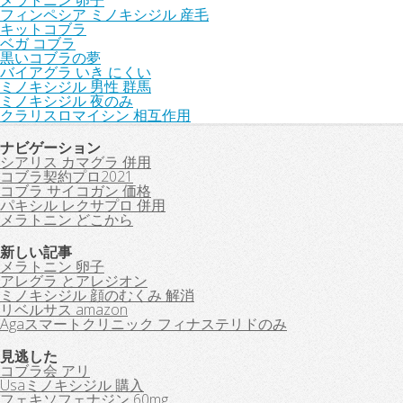
メラトニン 卵子
フィンペシア ミノキシジル 産毛
キットコブラ
ベガ コブラ
黒いコブラの夢
バイアグラ いき にくい
ミノキシジル 男性 群馬
ミノキシジル 夜のみ
クラリスロマイシン 相互作用
ナビゲーション
シアリス カマグラ 併用
コブラ契約プロ2021
コブラ サイコガン 価格
パキシル レクサプロ 併用
メラトニン どこから
新しい記事
メラトニン 卵子
アレグラ とアレジオン
ミノキシジル 顔のむくみ 解消
リベルサス amazon
Agaスマートクリニック フィナステリドのみ
見逃した
コブラ会 アリ
Usaミノキシジル 購入
フェキソフェナジン 60mg