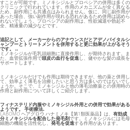
すことが可能です。ミノキシジルとプロペシアの併用は多くの
クリニックで行われています。作用のメカニズムが全く異なる
ため、副作用にも共通点はみられません。仮に、同じ副作用が
あった場合、強い副作用が現れる恐れがあるため併用は認めら
れないでしょう。プロペシアの副作用は、性欲減退や勃起不
全、精液量の減少などです。
追記として、メーカーからのアナウンスだとアデノバイタルシ
ャンプーとトリートメントを併用すると更に効果が上がるそう
です。 ..
ミノキシジルが毛乳頭細胞に直接作用し、
が期待されます。ま
た、血管拡張作用で
頭皮の血行を促進
し、健やかな髪の成長を
サポートします。
ミノキシジルだけでも作用は期待できますが、他の薬と併用し
て、効率よく薄毛を治療したいと思う方は多いのではないでし
ょうか。そこで、ミノキシジルと他の薄毛治療薬との併用時の
作用と副作用について詳しくご紹介します。
フィナステリド内服やミノキシジル外用との併用で効果がある
ようです。 手術療法.
LABOMO ヘアグロウ ハナミノキ【第1類医薬品】は、
有効成
分ミノキシジルを配合した発毛剤
です。ミノキシジルには毛母
細胞の機能を活性化し、
発毛を促進
する作用があります。