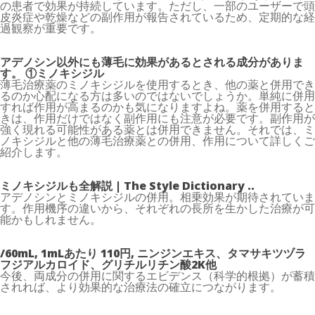
の患者で効果が持続しています。ただし、一部のユーザーで頭
皮炎症や乾燥などの副作用が報告されているため、定期的な経
過観察が重要です。
アデノシン以外にも薄毛に効果があるとされる成分がありま
す。 ①ミノキシジル
薄毛治療薬のミノキシジルを使用するとき、他の薬と併用でき
るのか心配になる方は多いのではないでしょうか。単純に併用
すれば作用が高まるのかも気になりますよね。薬を併用すると
きは、作用だけではなく副作用にも注意が必要です。副作用が
強く現れる可能性がある薬とは併用できません。それでは、ミ
ノキシジルと他の薄毛治療薬との併用、作用について詳しくご
紹介します。
ミノキシジルも全解説 | The Style Dictionary ..
アデノシンとミノキシジルの併用。相乗効果が期待されていま
す。作用機序の違いから、それぞれの長所を生かした治療が可
能かもしれません。
/60mL, 1mLあたり 110円, ニンジンエキス、タマサキツヅラ
フジアルカロイド、グリチルリチン酸2K他
今後、両成分の併用に関するエビデンス（科学的根拠）が蓄積
されれば、より効果的な治療法の確立につながります。