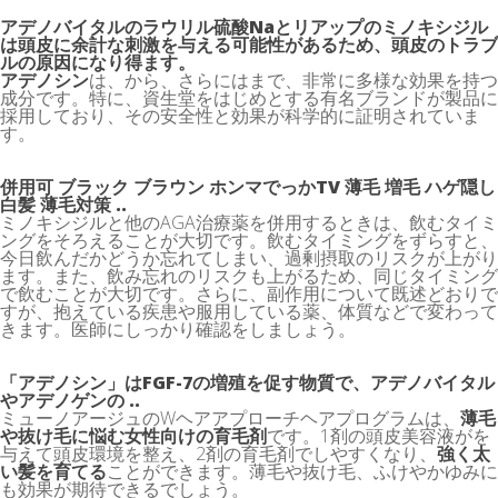
アデノバイタルのラウリル硫酸Naとリアップのミノキシジル
は頭皮に余計な刺激を与える可能性があるため、頭皮のトラブ
ルの原因になり得ます。
アデノシン
は、
から
、さらには
まで、非常に多様な効果を持つ
成分です。特に、資生堂をはじめとする有名ブランドが製品に
採用しており、その安全性と効果が科学的に証明されていま
す。
併用可 ブラック ブラウン ホンマでっかTV 薄毛 増毛 ハゲ隠し
白髪 薄毛対策 ..
ミノキシジルと他のAGA治療薬を併用するときは、飲むタイミ
ングをそろえることが大切です。飲むタイミングをずらすと、
今日飲んだかどうか忘れてしまい、過剰摂取のリスクが上がり
ます。また、飲み忘れのリスクも上がるため、同じタイミング
で飲むことが大切です。さらに、副作用について既述どおりで
すが、抱えている疾患や服用している薬、体質などで変わって
きます。医師にしっかり確認をしましょう。
「アデノシン」はFGF-7の増殖を促す物質で、アデノバイタル
やアデノゲンの ..
ミューノアージュのWヘアアプローチヘアプログラムは、
薄毛
や抜け毛に悩む女性向けの育毛剤
です。1剤の頭皮美容液が
を
与えて頭皮環境を整え、2剤の育毛剤で
しやすくなり、
強く太
い髪を育てる
ことができます。薄毛や抜け毛、ふけやかゆみに
も効果が期待できるでしょう。