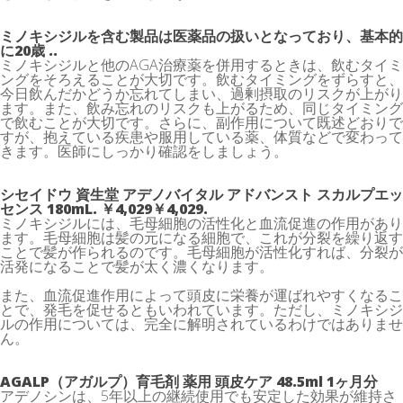
ミノキシジルを含む製品は医薬品の扱いとなっており、基本的
に20歳 ..
ミノキシジルと他のAGA治療薬を併用するときは、飲むタイミ
ングをそろえることが大切です。飲むタイミングをずらすと、
今日飲んだかどうか忘れてしまい、過剰摂取のリスクが上がり
ます。また、飲み忘れのリスクも上がるため、同じタイミング
で飲むことが大切です。さらに、副作用について既述どおりで
すが、抱えている疾患や服用している薬、体質などで変わって
きます。医師にしっかり確認をしましょう。
シセイドウ 資生堂 アデノバイタル アドバンスト スカルプエッ
センス 180mL. ￥4,029￥4,029.
ミノキシジルには、毛母細胞の活性化と血流促進の作用があり
ます。毛母細胞は髪の元になる細胞で、これが分裂を繰り返す
ことで髪が作られるのです。毛母細胞が活性化すれば、分裂が
活発になることで髪が太く濃くなります。
また、血流促進作用によって頭皮に栄養が運ばれやすくなるこ
とで、発毛を促せるともいわれています。ただし、ミノキシジ
ルの作用については、完全に解明されているわけではありませ
ん。
AGALP（アガルプ）育毛剤 薬用 頭皮ケア 48.5ml 1ヶ月分
アデノシンは、5年以上の継続使用でも安定した効果が維持さ