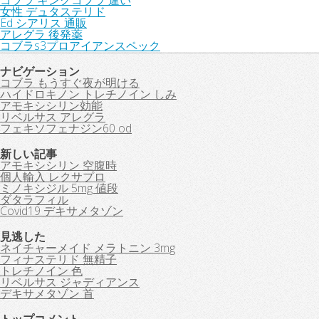
コブラ キングコブラ 違い
女性 デュタステリド
Ed シアリス 通販
アレグラ 後発薬
コブラs3プロアイアンスペック
ナビゲーション
コブラ もうすぐ夜が明ける
ハイドロキノン トレチノイン しみ
アモキシシリン効能
リベルサス アレグラ
フェキソフェナジン60 od
新しい記事
アモキシシリン 空腹時
個人輸入 レクサプロ
ミノキシジル 5mg 値段
ダタラフィル
Covid19 デキサメタゾン
見逃した
ネイチャーメイド メラトニン 3mg
フィナステリド 無精子
トレチノイン 色
リベルサス ジャディアンス
デキサメタゾン 首