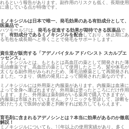
れるという報告があります。副作用のリスクも低く、長期使用
に適している点が特徴です。
ミノキシジルは日本で唯一、発毛効果のある有効成分として、
医薬品で ..
ハツモールSPは、
発毛を促進する効果が期待できる医薬品
で
す。
有効成分であるミノキシジルを配合
しており、休止期にあ
る毛包を成長期へと導くことで発毛をサポートします。
資生堂が販売する「アデノバイタル アドバンスト スカルプエ
ッセンス」。
ミノキシジルとは、もともとは高血圧の薬として開発された薄
毛治療薬です。高血圧の薬として使用したところ、髪や体毛が
太くなる副作用がみられたため、薄毛治療薬として再開発され
ました。つまり、偶然の発見によって開発された薬なのです。
ミノキシジルには外用薬と内服薬があります。内服薬は血液に
よって全身へ運ばれますが、外用薬は塗ったところにだけ作用
します。また、外用薬は薬剤師がいる薬局で購入できますが、
内服薬は市販されていません。クリニックを受診して、診断を
受けたうえで医師が必要と判断すれば処方してもらえます。
育毛剤に含まれるアデノシンとは？本当に効果があるのか徹底
解説！
ミノキシジルについても、10年以上の使用実績があり、多く