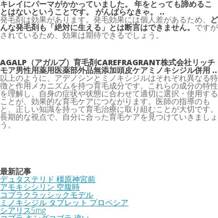
キレイにパーマがかかっていました。 年をとっても諦めるこ
とはないということです。 がんばらなきゃ。 ..
発毛剤は
効果があります。発毛効果には個人差があるため、
ど
んな発毛剤も「絶対に生える」とは断言はできません。
ですが
されているため、効果は期待できるでしょう。
AGALP（アガルプ）育毛剤CAREFRAGRANT株式会社リッチ
モア男性用薬用医薬部外品無添加頭皮ケアミノキシジル併用 ..
以上のように、アデノシンとミノキシジルはそれぞれ異なる特
徴と作用メカニズムを持つ育毛成分です。これらの成分の特性
を理解し、自身の症状や状態に合わせて適切に選択・使用する
ことが、効果的な育毛ケアにつながります。医師の指導のも
と、正しい知識を持って育毛治療に取り組むことが大切です。
長期的な視点で、自分に合った育毛ケアを見つけていきましょ
う。
最新記事
デュタステリド 橿原神宮前
アモキシシリン 空腹時
コブラクラッシックモデル
ミノキシジル タブレット プロペシア
シアリス5mg