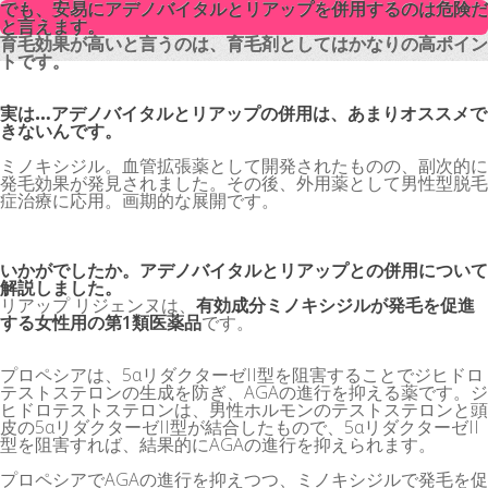
でも、安易にアデノバイタルとリアップを併用するのは危険だ
でも、安易にアデノバイタルとリアップを併用するのは危険だ
と言えます。
と言えます。
育毛効果が高いと言うのは、育毛剤としてはかなりの高ポイン
育毛効果が高いと言うのは、育毛剤としてはかなりの高ポイン
トです。
トです。
実は…アデノバイタルとリアップの併用は、あまりオススメで
きないんです。
ミノキシジル。血管拡張薬として開発されたものの、副次的に
発毛効果が発見されました。その後、外用薬として男性型脱毛
症治療に応用。画期的な展開です。
いかがでしたか。アデノバイタルとリアップとの併用について
解説しました。
リアップ リジェンヌは、
有効成分ミノキシジルが発毛を促進
する女性用の第1類医薬品
です。
プロペシアは、5αリダクターゼII型を阻害することでジヒドロ
テストステロンの生成を防ぎ、AGAの進行を抑える薬です。ジ
ヒドロテストステロンは、男性ホルモンのテストステロンと頭
皮の5αリダクターゼII型が結合したもので、5αリダクターゼII
型を阻害すれば、結果的にAGAの進行を抑えられます。
プロペシアでAGAの進行を抑えつつ、ミノキシジルで発毛を促