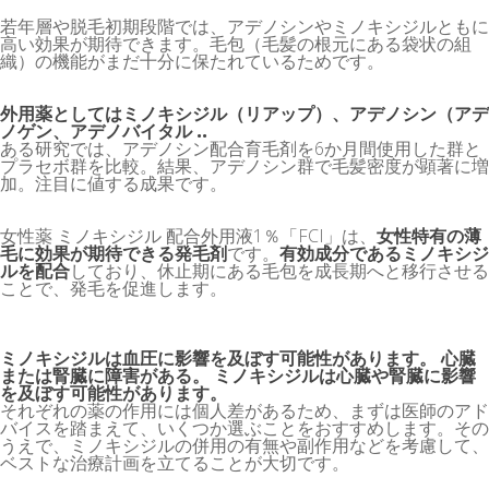
若年層や脱毛初期段階では、アデノシンやミノキシジルともに
高い効果が期待できます。毛包（毛髪の根元にある袋状の組
織）の機能がまだ十分に保たれているためです。
外用薬としてはミノキシジル（リアップ）、アデノシン（アデ
ノゲン、アデノバイタル ..
ある研究では、アデノシン配合育毛剤を6か月間使用した群と
プラセボ群を比較。結果、アデノシン群で毛髪密度が顕著に増
加。注目に値する成果です。
女性薬 ミノキシジル 配合外用液1％「FCI」は、
女性特有の薄
毛に効果が期待できる発毛剤
です。
有効成分であるミノキシジ
ルを配合
しており、休止期にある毛包を成長期へと移行させる
ことで、発毛を促進します。
ミノキシジルは血圧に影響を及ぼす可能性があります。 心臓
または腎臓に障害がある。 ミノキシジルは心臓や腎臓に影響
を及ぼす可能性があります。
それぞれの薬の作用には個人差があるため、まずは医師のアド
バイスを踏まえて、いくつか選ぶことをおすすめします。その
うえで、ミノキシジルの併用の有無や副作用などを考慮して、
ベストな治療計画を立てることが大切です。