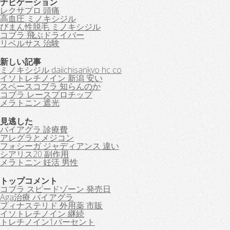
ナビゲーション
レクサプロ 頭痛
高血圧 ミノキシジル
びまん性脱毛 ミノキシジル
コブラ 飛ぶドライバー
リベルサス 治験
新しい記事
ミノキシジル daiichisankyo hc co
イソトレチノイン 新潟 安い
スペースコブラ 知らんのか
コブラ レースプロチップ
メラトニン 遮光
見逃した
バイアグラ 診療費
アレグラとメジコン
フォシーガ ジャディアンス 違い
シアリス20 副作用
メラトニン 妊活 男性
トップコメント
コブラ スピードゾーン 発売日
Aga治療 バイアグラ
フィナステリド 外用薬 市販
イソトレチノイン 継続
トレチノイン1パーセント