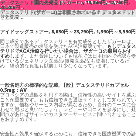
デュタステリド国内先発品 (ザガーロ), 10,846円, 12,760円,
デュタステリド国内先発品 (ザガーロ), 10,846円, 12,760円,
36,366円 ..
36,366円 ..
デュタステリド(ザガーロ)は市販されている？ デュタステリ
デュタステリド(ザガーロ)は市販されている？ デュタステリド
ドと先発 ..
と先発 ..
アイドラッグストアー, 8,030円～23,790円, 1,590円～3,590円
同じ成分であるデュタステリドを有効成分としたザガーロは、
日本で製造販売の承認を受けたAGA治療薬です。
もしデュタス
テリドでAGA治療を行いたい場合は、ザガーロの服用をおす
すめします。
また費用についても現在では日本国内で承認を受
けているジェネリック医薬品(後発医薬品)も登場しているた
め、経済的な負担も以前より少なくなっています。
一般名処方の標準的な記載, 【般】デュタステリドカプセル
0.5mg：AV
プロペシアの通販を利用する際は、信頼性の高いサイトを選ぶ
ことが重要です。もも信頼できる通販サイトとして知られてい
ますが、価格やサービス内容が異なるため、自分のニーズに合
わせて選ぶと良いでしょう。レビューや口コミを参考にし、疑
問点があればサイトのカスタマーサービスに問い合わせること
もおすすめです。
安全性と効果を確保するためにも、信頼できる医療機関での診