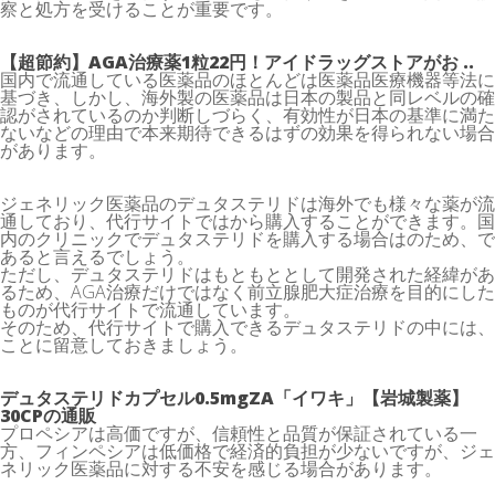
察と処方を受けることが重要です。
【超節約】AGA治療薬1粒22円！アイドラッグストアがお ..
国内で流通している医薬品のほとんどは医薬品医療機器等法に
基づき、しかし、海外製の医薬品は日本の製品と同レベルの確
認がされているのか判断しづらく、有効性が日本の基準に満た
ないなどの理由で本来期待できるはずの効果を得られない場合
があります。
ジェネリック医薬品のデュタステリドは海外でも様々な薬が流
通しており、代行サイトではから購入することができます。国
内のクリニックでデュタステリドを購入する場合はのため、で
あると言えるでしょう。
ただし、デュタステリドはもともととして開発された経緯があ
るため、AGA治療だけではなく前立腺肥大症治療を目的にした
ものが代行サイトで流通しています。
そのため、代行サイトで購入できるデュタステリドの中には、
ことに留意しておきましょう。
デュタステリドカプセル0.5mgZA「イワキ」【岩城製薬】
30CPの通販
プロペシアは高価ですが、信頼性と品質が保証されている一
方、フィンペシアは低価格で経済的負担が少ないですが、ジェ
ネリック医薬品に対する不安を感じる場合があります。