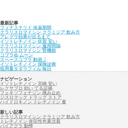
最新記事
フィナステリド 休薬期間
クラリスロマイシン クラミジア 飲み方
アレグラ効果が出るまで
イソトレチノイン 佐賀 安い
クラリスロマイシン 服用間隔
クラリスロマイシン 腎機能
コブラ会 ムーン
スペースコブラ 動画 2
イソトレチノイン 保険診療
低用量タダラフィル 毎日
ナビゲーション
イソトレチノイン 宮崎 安い
レクサプロ 効い てる証拠
フェキソフェナジン 痛み止め
ジスロマック ドラッグ ストア
ハイドロキノン トレチノイン 夏
新しい記事
クラリスロマイシン クラミジア 飲み方
トレチノイン 炎症性色素沈着
バイアグラ 動悸