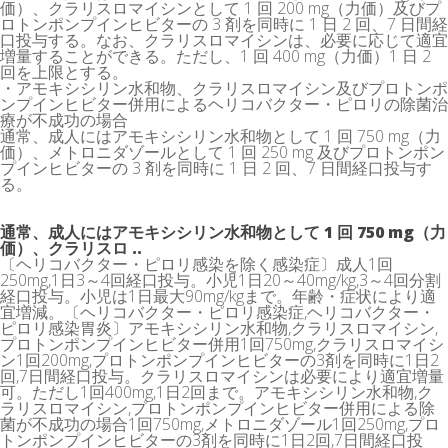
価）、クラリスロマイシンとして 1 回 200 mg（力価）及びプ
ロトンポンプインヒビターの 3 剤を同時に 1 日 2 回、7 日間経
口投与する。なお、クラリスロマイシンは、必要に応じて適宜
増量することができる。ただし、1 回 400 mg（力価）1 日 2
回を上限とする。
・アモキシシリン水和物、クラリスロマイシン及びプロトンポ
ンプインヒビター併用によるヘリコバクター・ピロリの除菌治
療が不成功の場合
通常、成人にはアモキシシリン水和物として 1 回 750 mg（力
価）、メトロニダゾールとして 1 回 250 mg 及びプロトンポン
プインヒビターの 3 剤を同時に 1 日 2 回、7 日間経口投与す
る。
通常、成人にはアモキシシリン水和物として 1 回 750 mg（力
価）、クラリスロ ..
〔ヘリコバクター・ピロリ感染を除く感染症〕成人1回
250mg,1日3～4回経口投与。小児1日20～40mg/kg,3～4回分割
経口投与。小児は1日最大90mg/kgまで。年齢・症状により適
宜増減。〔ヘリコバクター・ピロリ感染症,ヘリコバクター・
ピロリ感染胃炎〕アモキシシリン水和物,クラリスロマイシン,
プロトンポンプインヒビター併用1回750mg,クラリスロマイシ
ン1回200mg,プロトンポンプインヒビターの3剤を同時に1日2
回,7日間経口投与。クラリスロマイシンは必要により適宜増量
可。ただし1回400mg,1日2回まで。アモキシシリン水和物,ク
ラリスロマイシン,プロトンポンプインヒビター併用による除
菌が不成功の場合1回750mg,メトロニダゾール1回250mg,プロ
トンポンプインヒビターの3剤を同時に1日2回,7日間経口投