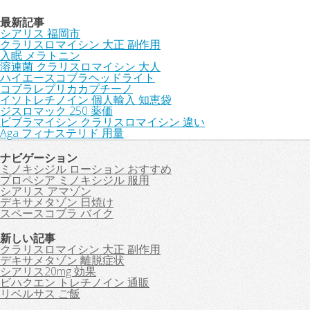
最新記事
シアリス 福岡市
クラリスロマイシン 大正 副作用
入眠 メラトニン
溶連菌 クラリスロマイシン 大人
ハイエースコブラヘッドライト
コブラレプリカカプチーノ
イソトレチノイン 個人輸入 知恵袋
ジスロマック 250 薬価
ビブラマイシン クラリスロマイシン 違い
Aga フィナステリド 用量
ナビゲーション
ミノキシジル ローション おすすめ
プロペシア ミノキシジル 服用
シアリス アマゾン
デキサメタゾン 日焼け
スペースコブラ バイク
新しい記事
クラリスロマイシン 大正 副作用
デキサメタゾン 離脱症状
シアリス20mg 効果
ビハクエン トレチノイン 通販
リベルサス ご飯