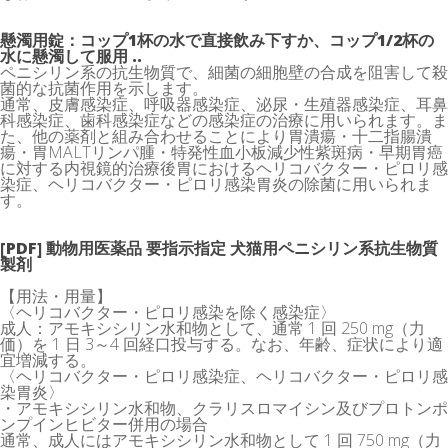
懸濁用錠：コップ1杯の水で直接飲み下すか、コップ1/2杯の
水に懸濁して服用 ..
ペニシリン系の抗生物質で、細菌の細胞壁の合成を阻害して殺
菌的な抗菌作用を示します。
通常、皮膚感染症、呼吸器感染症、泌尿・生殖器感染症、耳鼻
科感染症、歯科感染症などの感染症の治療に用いられます。ま
た、他の薬剤と組み合わせることにより胃潰瘍・十二指腸潰
瘍・胃MALTリンパ腫・特発性血小板減少性紫斑病・早期胃癌
に対する内視鏡的治療後胃におけるヘリコバクター・ピロリ感
染症、ヘリコバクター・ピロリ感染胃炎の除菌に用いられま
す。
[PDF] 動物用医薬品 要指示指定 犬猫用ペニシリン系抗生物質
製剤
【用法・用量】
〈ヘリコバクター・ピロリ感染を除く感染症〉
成人：アモキシシリン水和物として、通常 1 回 250 mg（力
価）を 1 日 3～4 回経口投与する。なお、年齢、症状により適
宜増減する。
〈ヘリコバクター・ピロリ感染症、ヘリコバクター・ピロリ感
染胃炎〉
・アモキシシリン水和物、クラリスロマイシン及びプロトンポ
ンプインヒビター併用の場合
通常、成人にはアモキシシリン水和物として 1 回 750 mg（力