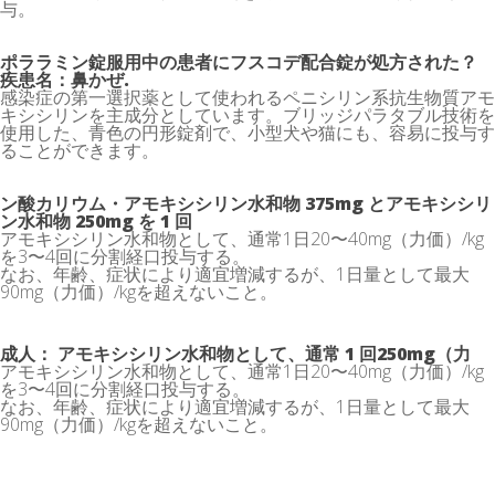
与。
ポララミン錠服用中の患者にフスコデ配合錠が処方された？
疾患名：鼻かぜ.
感染症の第一選択薬として使われるペニシリン系抗生物質アモ
キシシリンを主成分としています。ブリッジパラタブル技術を
使用した、青色の円形錠剤で、小型犬や猫にも、容易に投与す
ることができます。
ン酸カリウム・アモキシシリン水和物 375mg とアモキシシリ
ン水和物 250mg を 1 回
アモキシシリン水和物として、通常1日20〜40mg（力価）/kg
を3〜4回に分割経口投与する。
なお、年齢、症状により適宜増減するが、1日量として最大
90mg（力価）/kgを超えないこと。
成人： アモキシシリン水和物として、通常 1 回250mg（力
アモキシシリン水和物として、通常1日20〜40mg（力価）/kg
を3〜4回に分割経口投与する。
なお、年齢、症状により適宜増減するが、1日量として最大
90mg（力価）/kgを超えないこと。