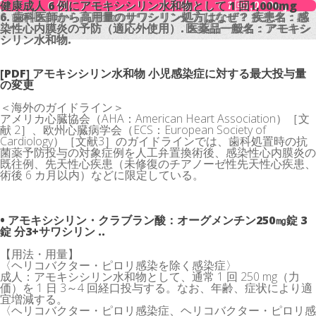
健康成人 6 例にアモキシシリン水和物として 1 回1,000mg
健康成人 6 例にアモキシシリン水和物として 1 回1,000mg
6. 歯科医師から高用量のサワシリン処方はなぜ？ 疾患名：感
6. 歯科医師から高用量のサワシリン処方はなぜ？ 疾患名：感
染性心内膜炎の予防（適応外使用）. 医薬品一般名：アモキシ
染性心内膜炎の予防（適応外使用）. 医薬品一般名：アモキシ
シリン水和物.
シリン水和物.
[PDF] アモキシシリン水和物 小児感染症に対する最大投与量
の変更
＜海外のガイドライン＞
アメリカ心臓協会（AHA：American Heart Association）［文
献 2］、欧州心臓病学会（ECS：European Society of
Cardiology）［文献3］のガイドラインでは、歯科処置時の抗
菌薬予防投与の対象症例を人工弁置換術後、感染性心内膜炎の
既往例、先天性心疾患（未修復のチアノーゼ性先天性心疾患、
術後 6 カ月以内）などに限定している。
• アモキシシリン・クラブラン酸：オーグメンチン250㎎錠 3
錠 分3+サワシリン ..
【用法・用量】
〈ヘリコバクター・ピロリ感染を除く感染症〉
成人：アモキシシリン水和物として、通常 1 回 250 mg（力
価）を 1 日 3～4 回経口投与する。なお、年齢、症状により適
宜増減する。
〈ヘリコバクター・ピロリ感染症、ヘリコバクター・ピロリ感