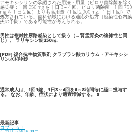
アモキシシリンの承認された用法・用量（ピロリ菌除菌を除く
感染症：1 回 250 mg を 1 日 3～4 回、ピロリ菌除菌：1 回 750
mg を 1 日 2 回）よりも高用量（1 回 2,000 mg、1 日 1 回）で
処方されている。歯科領域における適応外処方（感染性心内膜
炎の予防）である可能性が考えられる。
男性は複雑性尿路感染として扱う（→腎盂腎炎の複雑性と同
じ）。 ラリキシン錠250㎎.
[PDF] 複合抗生物質製剤 クラブラン酸カリウム・アモキシシ
リン水和物錠
通常成人は、1回1錠、1日3～4回を6～8時間毎に経口投与す
る。 なお、年齢、症状により適宜増減する。 8
最新記事
コブラ ｃｒ