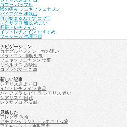
シアリス通販 即日
コブラ バッフル
喉の痛み フェキソフェナジン
バイアグラ 和歌山
何が始まるんです コブラ
レクサプロ 離脱 めまい
肝斑トレチノイン
イソトレチノイン おすすめ
フォシーガ 生理不順
ナビゲーション
カナグルとフォシーガの違い
メラトニン 睡眠 効果
フェキソフェナジン 食事
リベルサス 危険性
コブラのマーク 車
新しい記事
シアリス通販 即日
イソトレチノイン 食品
バイアグラ レビトラ シアリス 違い
シアリス 何回戦
レクサプロ 不安感
見逃した
アレグラ 保険
アモキシシリンとトラネキサム酸
アモキシシリン通販楽天