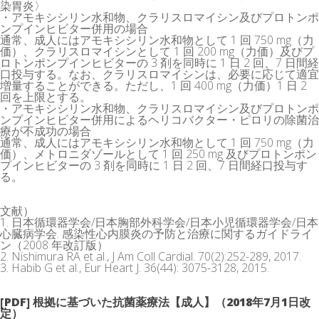
染胃炎〉
・アモキシシリン水和物、クラリスロマイシン及びプロトンポ
ンプインヒビター併用の場合
通常、成人にはアモキシシリン水和物として 1 回 750 mg（力
価）、クラリスロマイシンとして 1 回 200 mg（力価）及びプ
ロトンポンプインヒビターの 3 剤を同時に 1 日 2 回、7 日間経
口投与する。なお、クラリスロマイシンは、必要に応じて適宜
増量することができる。ただし、1 回 400 mg（力価）1 日 2
回を上限とする。
・アモキシシリン水和物、クラリスロマイシン及びプロトンポ
ンプインヒビター併用によるヘリコバクター・ピロリの除菌治
療が不成功の場合
通常、成人にはアモキシシリン水和物として 1 回 750 mg（力
価）、メトロニダゾールとして 1 回 250 mg 及びプロトンポン
プインヒビターの 3 剤を同時に 1 日 2 回、7 日間経口投与す
る。
文献）
1. 日本循環器学会/日本胸部外科学会/日本小児循環器学会/日本
心臓病学会. 感染性心内膜炎の予防と治療に関するガイドライ
ン（2008 年改訂版）
2. Nishimura RA et al., J Am Coll Cardial. 70(2):252-289, 2017.
3. Habib G et al., Eur Heart J. 36(44): 3075-3128, 2015.
[PDF] 根拠に基づいた抗菌薬療法【成人】（2018年7月1日改
定）