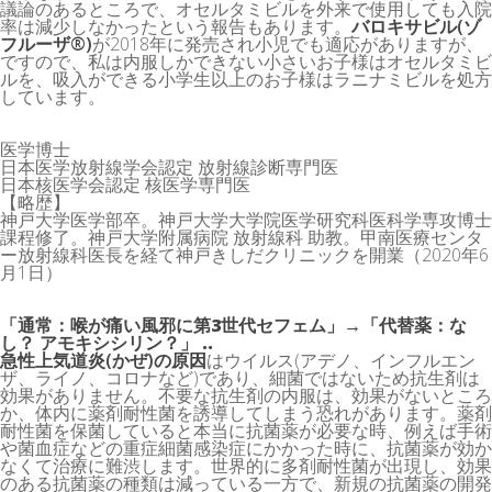
議論のあるところで、オセルタミビルを外来で使用しても入院
率は減少しなかったという報告もあります。
バロキサビル(ゾ
フルーザ®)
が2018年に発売され小児でも適応がありますが、
ですので、私は内服しかできない小さいお子様はオセルタミビ
ルを、吸入ができる小学生以上のお子様はラニナミビルを処方
しています。
医学博士
日本医学放射線学会認定 放射線診断専門医
日本核医学会認定 核医学専門医
【略歴】
神戸大学医学部卒。神戸大学大学院医学研究科医科学専攻博士
課程修了。神戸大学附属病院 放射線科 助教。甲南医療センタ
ー放射線科医長を経て神戸きしだクリニックを開業（2020年6
月1日）
「通常：喉が痛い風邪に第3世代セフェム」→「代替薬：な
し？ アモキシシリン？」 ..
急性上気道炎(かぜ)の原因
はウイルス(アデノ、インフルエン
ザ、ライノ、コロナなど)であり、細菌ではないため抗生剤は
効果がありません。不要な抗生剤の内服は、効果がないところ
か、体内に薬剤耐性菌を誘導してしまう恐れがあります。薬剤
耐性菌を保菌していると本当に抗菌薬が必要な時、例えば手術
や菌血症などの重症細菌感染症にかかった時に、抗菌薬が効か
なくて治療に難渋します。世界的に多剤耐性菌が出現し、効果
のある抗菌薬の種類は減っている一方で、新規の抗菌薬の開発