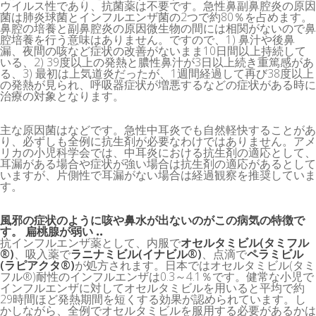
ウイルス性であり、抗菌薬は不要です。急性鼻副鼻腔炎の原因
菌は肺炎球菌とインフルエンザ菌の2つで約80％を占めます。
鼻腔の培養と副鼻腔炎の原因微生物の間には相関がないので鼻
腔培養を行う意味はありません。ですので、1) 鼻汁や後鼻
漏、夜間の咳など症状の改善がないまま10日間以上持続して
いる、2) 39度以上の発熱と膿性鼻汁が3日以上続き重篤感があ
る、3) 最初は上気道炎だったが、1週間経過して再び38度以上
の発熱が見られ、呼吸器症状が増悪するなどの症状がある時に
治療の対象となります。
主な原因菌はなどです。急性中耳炎でも自然軽快することがあ
り、必ずしも全例に抗生剤が必要なわけではありません。アメ
リカの小児科学会では、中耳炎における抗生剤の適応として、
耳漏がある場合や症状が強い場合は抗生剤の適応があるとして
いますが、片側性で耳漏がない場合は経過観察を推奨していま
す。
風邪の症状のように咳や鼻水が出ないのがこの病気の特徴で
す。 扁桃腺が弱い ..
抗インフルエンザ薬として、内服で
オセルタミビル(タミフル
®)
、吸入薬で
ラニナミビル(イナビル®)
、点滴で
ペラミビル
(ラピアクタ®)
が処方されます。日本ではオセルタミビル(タミ
フル®)耐性のインフルエンザは0.3～4.1％です。健常な小児で
インフルエンザに対してオセルタミビルを用いると平均で約
29時間ほど発熱期間を短くする効果が認められています。し
かしながら、全例でオセルタミビルを服用する必要があるかは