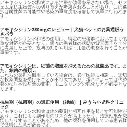
アモキシシリン水和物による治療が効果を示さない場合、セフ
ェム系抗生物質への切り替えが考慮されることがあり、この選
択は耐性菌の可能性や感染の重症度を考慮して慎重に行われま
す。
アモキシシリン250mgのレビュー｜犬猫ペットのお薬通販う
さパラ
アモキシシリン水和物の使用は、特定の患者群においてより慎
重な対応が必要となり、個々の患者様の状態や背景因子を十分
に考慮した上で、投与の判断や用法・用量の調整を行うことが
重要です。
アモキシシリンは、細菌の増殖を抑えるための抗菌薬です。ま
た、細菌の種類 ..
これらの薬剤を服用している場合は、必ず医師に相談し、適切
な投薬調整を受けることが不可欠であり、場合によっては代替
薬の検討や投与量の変更、モニタリングの強化などが必要とな
ります。
抗生剤（抗菌剤）の適正使用 （後編） | みうら小児科クリニ
ック
アモキシシリン水和物は他の薬剤と相互作用を起こす可能性が
あり、これにより副作用のリスクが高まったり、治療効果が減
弱したりすることがあるため、他の薬剤を併用している患者様
では特に注意が必要です。