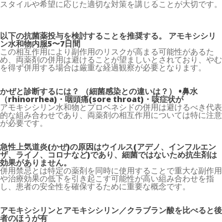
スタイルや希望に応じた適切な対策を講じることが大切です。
以下の抗菌薬投与を検討することを推奨する。 アモキシシリ
ン水和物内服5〜7日間
この相互作用により副作用のリスクが高まる可能性があるた
め、両薬剤の併用は避けることが望ましいとされており、やむ
を得ず併用する場合は厳重な経過観察が必要となります。
かぜと診断するには？ （細菌感染との違いは？） •鼻水
（rhinorrhea)・咽頭痛(sore throat)・咳症状が
アモキシシリン水和物とプロベネシドの併用は避けるべき代表
的な組み合わせであり、両薬剤の相互作用については特に注意
が必要です。
急性上気道炎(かぜ)の原因はウイルス(アデノ、インフルエン
ザ、ライノ、コロナなど)であり、細菌ではないため抗生剤は
効果がありません。
併用禁忌とは特定の薬剤を同時に使用することで重大な副作用
や治療効果の低下を引き起こす可能性が高い組み合わせを指
し、患者の安全性を確保するために重要な概念です。
アモキシシリンとアモキシシリン／クラブラン酸を比べると後
者のほうが有