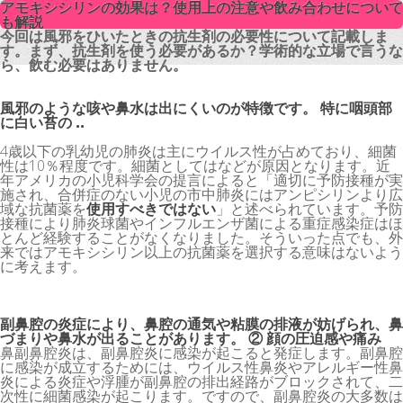
アモキシシリンの効果は？使用上の注意や飲み合わせについて
アモキシシリンの効果は？使用上の注意や飲み合わせについて
も解説
も解説
今回は風邪をひいたときの抗生剤の必要性について記載しま
今回は風邪をひいたときの抗生剤の必要性について記載しま
す。まず、抗生剤を使う必要があるか？学術的な立場で言うな
す。まず、抗生剤を使う必要があるか？学術的な立場で言うな
ら、飲む必要はありません。
ら、飲む必要はありません。
風邪のような咳や鼻水は出にくいのが特徴です。 特に咽頭部
に白い苔の ..
4歳以下の乳幼児の肺炎は主にウイルス性が占めており、細菌
性は10％程度です。細菌としてはなどが原因となります。近
年アメリカの小児科学会の提言によると「適切に予防接種が実
施され、合併症のない小児の市中肺炎にはアンピシリンより広
域な抗菌薬を
使用すべきではない
」と述べられています。予防
接種により肺炎球菌やインフルエンザ菌による重症感染症はほ
とんど経験することがなくなりました。そういった点でも、外
来ではアモキシシリン以上の抗菌薬を選択する意味はないよう
に考えます。
副鼻腔の炎症により、鼻腔の通気や粘膜の排液が妨げられ、鼻
づまりや鼻水が出ることがあります。 ② 顔の圧迫感や痛み
鼻副鼻腔炎は、副鼻腔炎に感染が起こると発症します。副鼻腔
に感染が成立するためには、ウイルス性鼻炎やアレルギー性鼻
炎による炎症や浮腫が副鼻腔の排出経路がブロックされて、二
次性に細菌感染が起こります。ですので、副鼻腔炎の大多数は