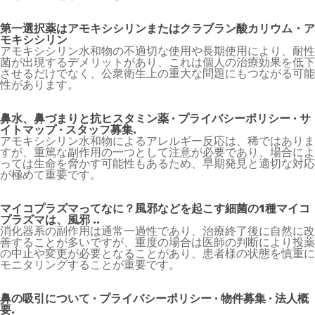
第一選択薬はアモキシシリンまたはクラブラン酸カリウム・ア
モキシシリン
アモキシシリン水和物の不適切な使用や長期使用により、耐性
菌が出現するデメリットがあり、これは個人の治療効果を低下
させるだけでなく、公衆衛生上の重大な問題にもつながる可能
性があります。
鼻水、鼻づまりと抗ヒスタミン薬 · プライバシーポリシー · サ
イトマップ · スタッフ募集.
アモキシシリン水和物によるアレルギー反応は、稀ではありま
すが、重篤な副作用の一つとして注意が必要であり、場合によ
っては生命を脅かす可能性もあるため、早期発見と適切な対応
が極めて重要です。
マイコプラズマってなに？風邪などを起こす細菌の1種マイコ
プラズマは、風邪 ..
消化器系の副作用は通常一過性であり、治療終了後に自然に改
善することが多いですが、重度の場合は医師の判断により投薬
の中止や変更が必要となることがあり、患者様の状態を慎重に
モニタリングすることが重要です。
鼻の吸引について · プライバシーポリシー · 物件募集 · 法人概
要.