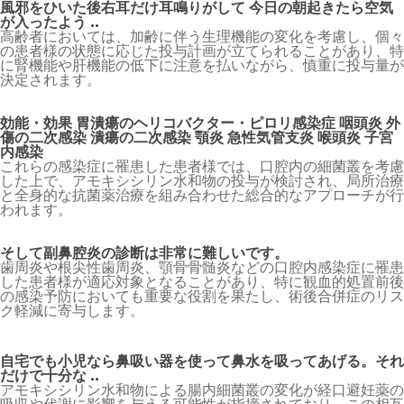
風邪をひいた後右耳だけ耳鳴りがして 今日の朝起きたら空気
が入ったよう ..
高齢者においては、加齢に伴う生理機能の変化を考慮し、個々
の患者様の状態に応じた投与計画が立てられることがあり、特
に腎機能や肝機能の低下に注意を払いながら、慎重に投与量が
決定されます。
効能・効果 胃潰瘍のヘリコバクター・ピロリ感染症 咽頭炎 外
傷の二次感染 潰瘍の二次感染 顎炎 急性気管支炎 喉頭炎 子宮
内感染
これらの感染症に罹患した患者様では、口腔内の細菌叢を考慮
した上で、アモキシシリン水和物の投与が検討され、局所治療
と全身的な抗菌薬治療を組み合わせた総合的なアプローチが行
われます。
そして副鼻腔炎の診断は非常に難しいです。
歯周炎や根尖性歯周炎、顎骨骨髄炎などの口腔内感染症に罹患
した患者様が適応対象となることがあり、特に観血的処置前後
の感染予防においても重要な役割を果たし、術後合併症のリス
ク軽減に寄与します。
自宅でも小児なら鼻吸い器を使って鼻水を吸ってあげる。それ
だけで十分な ..
アモキシシリン水和物による腸内細菌叢の変化が経口避妊薬の