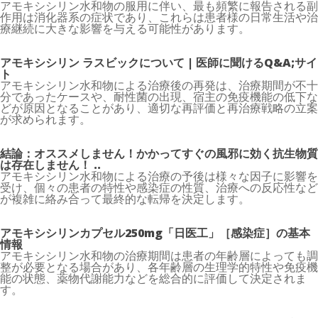
アモキシシリン水和物の服用に伴い、最も頻繁に報告される副
作用は消化器系の症状であり、これらは患者様の日常生活や治
療継続に大きな影響を与える可能性があります。
アモキシシリン ラスビックについて | 医師に聞けるQ&A;サイ
ト
アモキシシリン水和物による治療後の再発は、治療期間が不十
分であったケースや、耐性菌の出現、宿主の免疫機能の低下な
どが原因となることがあり、適切な再評価と再治療戦略の立案
が求められます。
結論：オススメしません！かかってすぐの風邪に効く抗生物質
は存在しません！ ..
アモキシシリン水和物による治療の予後は様々な因子に影響を
受け、個々の患者の特性や感染症の性質、治療への反応性など
が複雑に絡み合って最終的な転帰を決定します。
アモキシシリンカプセル250mg「日医工」［感染症］の基本
情報
アモキシシリン水和物の治療期間は患者の年齢層によっても調
整が必要となる場合があり、各年齢層の生理学的特性や免疫機
能の状態、薬物代謝能力などを総合的に評価して決定されま
す。