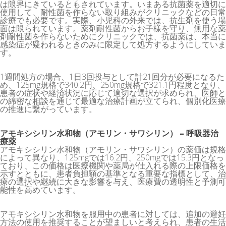
は限界にきているともされています。いまある抗菌薬を適切に
使用して、耐性菌を作らない取り組みがクリニックなどの日常
診療でも必要です。実際、小児科の外来では、抗生剤を使う場
面は限られています。薬剤耐性菌からお子様を守り、無用な薬
剤耐性菌を作らないためにクリニックでは、抗菌薬は、本当に
感染症が疑われるときのみに限定して処方するようにしていま
す。
1週間処方の場合、1日3回投与として計21回分が必要になるた
め、125mg規格で340.2円、250mg規格で321.1円程度となり、
患者の症状や経済状況に応じて適切な選択が求められ、医師と
の綿密な相談を通じて最適な治療計画が立てられ、個別化医療
の推進に繋がっています。
アモキシシリン水和物（アモリン・サワシリン） – 呼吸器治
療薬
アモキシシリン水和物（アモリン・サワシリン）の薬価は規格
によって異なり、125mgでは16.2円、250mgでは15.3円となっ
ており、この価格は医療機関や薬局が仕入れる際の上限価格を
示すとともに、患者負担額の基準となる重要な指標として、治
療の選択や継続に大きな影響を与え、医療費の透明性と予測可
能性を高めています。
アモキシシリン水和物を服用中の患者に対しては、追加の避妊
方法の使用を推奨することが望ましいと考えられ、患者の生活