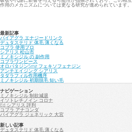
吸収や代謝に影響を与える可能性が指摘されており、この相互
作用のメカニズムについては更なる研究が進められています。
最新記事
バイアグラ エナジードリンク
デュタステリド 体毛 薄くなる
コブラ 使用プロ
シアリス 松山市
ミノキシジル の 副作用
コブラワンピース
オロパタジン5mg フェキソフェナジン
アンチエイジング シアリス
タダラフィル作用機序
ミノキシジル 初期脱毛 短い毛
ナビゲーション
ミノキシジル 制欲減退
イソトレチノイン コロナ
Ed シアリス 評判
コブラ アナコンダ
バイアグラ ジェネリック 大宮
新しい記事
デュタステリド 体毛 薄くなる