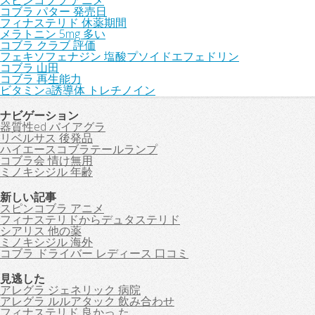
スピンコブラ アニメ
コブラ パター 発売日
フィナステリド 休薬期間
メラトニン 5mg 多い
コブラ クラブ 評価
フェキソフェナジン 塩酸プソイドエフェドリン
コブラ 山田
コブラ 再生能力
ビタミンa誘導体 トレチノイン
ナビゲーション
器質性ed バイアグラ
リベルサス 後発品
ハイエースコブラテールランプ
コブラ会 情け無用
ミノキシジル 年齢
新しい記事
スピンコブラ アニメ
フィナステリドからデュタステリド
シアリス 他の薬
ミノキシジル 海外
コブラ ドライバー レディース 口コミ
見逃した
アレグラ ジェネリック 病院
アレグラ ルルアタック 飲み合わせ
フィナステリド 良かっ た