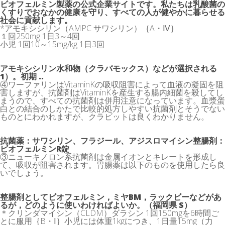
ビオフェルミン製薬の公式企業サイトです。私たちは乳酸菌の
くすりでおなかの健康を守り、すべての人が健やかに暮らせる
社会に貢献します。
*アモキシシリン（AMPC サワシリン）｛A・Ⅳ｝
１回250mg 1日3～4回
小児 1回10～15mg/kg 1日3回
アモキシシリン水和物（クラバモックス）などが選択される
1）。初期 ..
④ワーファリンはVitaminKの吸収阻害によって血液の凝固を阻
害しますが、抗菌剤はVitaminKを産生する腸内細菌を殺してし
まうので、すべての抗菌剤は併用注意になっています。血漿蛋
白との結合のしかたで比較的処方しやすい抗菌剤とそうでない
ものとにわかれますが、クラビットは良くわかりません。
抗菌薬：サワシリン、フラジール、アジスロマイシン整腸剤：
ビオフェルミンR錠
③ニューキノロン系抗菌剤は金属イオンとキレートを形成し
て、吸収が阻害されます。胃腸薬は以下のものを使用したら良
いでしょう。
整腸剤としてビオフェルミン，ミヤBM，ラックビーなどがあ
るが，どのように使いわければよいか。（福岡県 S）
＊クリンダマイシン（CLDM）ダラシン 1回150mgを6時間ご
とに服用｛B・Ⅰ｝小児には体重1kgにつき、1日量15mg（力