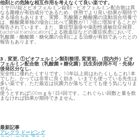
他剤との危険な相互作用を考えなくて良い楽です。
ミヤBM錠とビオフェルミン錠剤・ビオフェルミン配合散は異
なる菌種が有効成分であるため、併用でより良い効果が期待で
きる場合もあります。実際、乳酸菌と酪酸菌の流動混合培養で
は、酪酸菌単独の場合に比べて菌数が11.7倍に増加することが
報告されています。また、重症型薬疹や薬剤性過敏症症候群、
bacterial translocationによる敗血症などの重症疾患において、
乳酸菌・酪酸菌・糖化菌の合剤による治療が有効であったとの
報告もあります。
3．変更. ①ビオフェルミン製剤整理. 変更前. （院内外）ビオ
フェルミン配合散（乳酸菌＋糖化菌）抗生剤併用不可・先発/
後発区分なし.
安全性に優れたくすりです。10年以上前はわたくしもこれ1本
でした。かっては非常に良く効き、いまでも使っている先生は
多い薬です。ただ最近は抗菌力が落ちてとても使う気になりま
せん。
使うとすれば500ｍｇを1日4回です。これぐらい回数と量を飲
まなければ効果が期待できません。
最新記事
アレグラ ドーピング