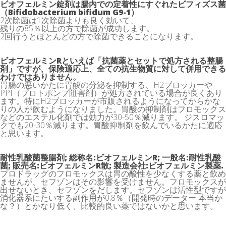
ビオフェルミン錠剤は腸内での定着性にすぐれたビフィズス菌
（Bifidobacterium bifidum G9-1）
2次除菌は1次除菌よりも良く効いて、
残りの85％以上の方で除菌が成功します。
2回行うとほとんどの方で除菌できることになります。
ビオフェルミンRといえば「抗菌薬とセットで処方される整腸
剤」ですが、保険適応上、全ての抗生物質に対して併用できる
わけではありません。
胃腸の悪いかたに胃酸の分泌を抑制する、H2ブロッカーや
PPI（プロトポンプ阻害剤）が処方されている場合が良くあり
ます。特にH2ブロッカーが市販されるようになってからかな
りの人が飲むようになりました。胃酸の抑制剤はフロモックス
などのエステル化剤では効力が30-50％減ります。 ジスロマッ
クでも20-30％減ります。胃酸抑制剤を飲んでいるかたに適応
と思います。
耐性乳酸菌整腸剤; 総称名:ビオフェルミンR; 一般名:耐性乳酸
菌; 販売名:ビオフェルミンR散; 製造会社:ビオフェルミン製薬.
プロドラッグのフロモックスは胃の酸性を少なくする薬と飲め
ませんが、セフゾンはその影響を受けません。フロモックスが
出せないとき、セフゾンをだします。セフゾンは活性型ですが
消化器系にたいする副作用が0.8％（開発時のデーター 本当か
な？）とかなり低く、比較的良い薬ではないかと思います。