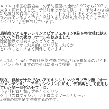
ＡＨＡ（米国心臓協会）の予防投薬の指針が1997から2007で
大きく変わりました。予防対象はかなり狭まり、予防すべき歯
科処置は広範囲になりました。これを採用するかどうか皆さん
迷われているようです。私は大きな外科処置のまえにはアモキ
シシリン2ｇを投与しています。
扁桃炎でアモキシシリンとビオフェルミンR錠を毎食後に飲ん
でいて昨日の夜カロナールを飲みました
除菌治療が成功するかどうかは、
抗生剤がいかに効果的にピロリ菌に効くか、
ということに大きく関係しています。
AID/JSC（下記）で歯科感染治療に推奨される抗菌薬のガイド
ラインがありますのでそれに沿って投薬します
現在、供給が十分でないアモキシシリン/クラブラン酸（オー
グメンチン®）、アモキシシリンに加え、代替薬として使用し
ていた第一世代のセファロ.
つまりピロリ菌はアモキシシリン、
クラリスロマイシン、メトロニダゾールといった
3種類の抗生剤で治療するのです。