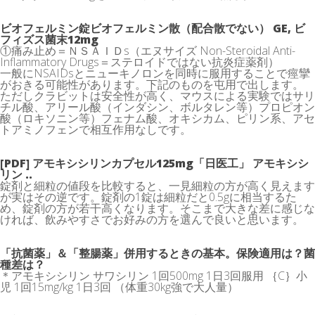
ビオフェルミン錠ビオフェルミン散（配合散でない） GE, ビ
フィズス菌末12mg
①痛み止め＝ＮＳＡＩＤs（エヌサイズ Non-Steroidal Anti-
Inflammatory Drugs＝ステロイドではない抗炎症薬剤）
一般にNSAIDsとニューキノロンを同時に服用することで痙攣
がおきる可能性があります。下記のものを屯用で出します。
ただしクラビットは安全性が高く、マウスによる実験ではサリ
チル酸、アリール酸（インダシン、ボルタレン等）プロピオン
酸（ロキソニン等）フェナム酸、オキシカム、ピリン系、アセ
トアミノフェンで相互作用なしです。
[PDF] アモキシシリンカプセル125mg「日医工」 アモキシシ
リン ..
錠剤と細粒の値段を比較すると、一見細粒の方が高く見えます
が実はその逆です。錠剤の1錠は細粒だと0.5gに相当するた
め、錠剤の方が若干高くなります。そこまで大きな差に感じな
ければ、飲みやすさでお好みの方を選んで良いと思います。
「抗菌薬」＆「整腸薬」併用するときの基本。保険適用は？菌
種差は？
＊アモキシシリン サワシリン 1回500mg 1日3回服用 ｛C｝小
児 1回15mg/kg 1日3回 （体重30kg強で大人量）