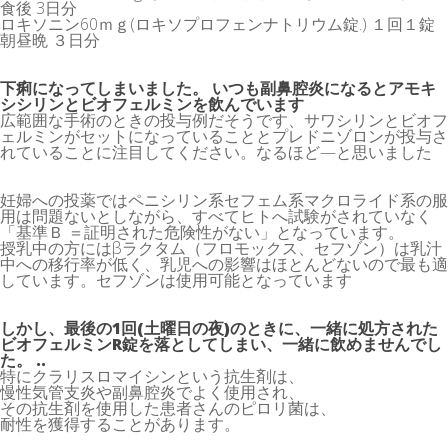
食後 3日分
ロキソニン60ｍｇ(ロキソプロフェンナトリウム錠.) １回１錠
朝昼晩 ３日分
下痢になってしまいました。 いつも副鼻腔炎になるとアモキ
シシリンとビオフェルミンを飲んでいます
広範囲な手術のときの投与例だそうです、サワシリンとビオフ
ェルミンがセットになっていることとプレドニゾロンが投与さ
れていることに注目してください。なるほど—と思いました
妊婦への投薬ではペニシリン系セフェム系マクロライド系の服
用は問題ないとしながら、すべてヒトへ試験がされていなく
「基準Ｂ ＝証明された危険性がない」となっています。
授乳中の方にはβラクタム（フロモックス、セフゾン）は乳汁
中への移行率が低く、乳児への影響はほとんどないので最も適
しています。セフゾンは使用可能となっています
しかし、最後の1回(土曜日の夜)のときに、一緒に処方された
ビオフェルミンR錠を落としてしまい、一緒に飲めませんでし
た。 ..
特にクラリスロマイシンという抗生剤は、
慢性気管支炎や副鼻腔炎でよく使用され、
その抗生剤を使用した患者さんのピロリ菌は、
耐性を獲得することがあります。