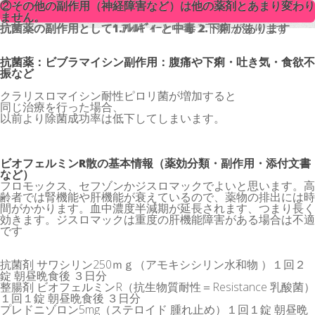
②その他の副作用（神経障害など）は他の薬剤とあまり変わり
②その他の副作用（神経障害など）は他の薬剤とあまり変わり
ません。
ません。
抗菌薬の副作用として1.ｱﾚﾙｷﾞｨｰと中毒 2.下痢 があります
抗菌薬の副作用として1.ｱﾚﾙｷﾞｨｰと中毒 2.下痢 があります
抗菌薬：ビブラマイシン副作用：腹痛や下痢・吐き気・食欲不
振など
クラリスロマイシン耐性ピロリ菌が増加すると
同じ治療を行った場合、
以前より除菌成功率は低下してしまいます。
ビオフェルミンR散の基本情報（薬効分類・副作用・添付文書
など）
フロモックス、セフゾンかジスロマックでよいと思います。高
齢者では腎機能や肝機能が衰えているので、薬物の排出には時
間がかかります。血中濃度半減期が延長されます、つまり長く
効きます。ジスロマックは重度の肝機能障害がある場合は不適
です
抗菌剤 サワシリン250ｍｇ（アモキシシリン水和物 ）１回２
錠 朝昼晩食後 ３日分
整腸剤 ビオフェルミンR（抗生物質耐性＝Resistance 乳酸菌）
１回１錠 朝昼晩食後 ３日分
プレドニゾロン5mg（ステロイド 腫れ止め）１回１錠 朝昼晩