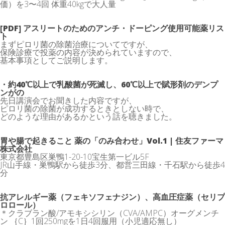
価）を3〜4回 体重40kgで大人量
[PDF] アスリートのためのアンチ・ドーピング使用可能薬リス
ト
まずピロリ菌の除菌治療についてですが、
保険診療で投薬の内容が決められていますので、
基本事項としてご説明します。
・約40℃以上で乳酸菌が死滅し、60℃以上で賦形剤のデンプ
ンがの
先日講演会でお聞きした内容ですが、
ピロリ菌の除菌が成功するときとしない時で、
どのような理由があるかという話を聴きました。
胃や腸で起きること 薬の「のみ合わせ」Vol.1 | 住友ファーマ
株式会社
東京都豊島区巣鴨1-20-10宝生第一ビル5F
JR山手線・巣鴨駅から徒歩3分、都営三田線・千石駅から徒歩4
分
抗アレルギー薬（フェキソフェナジン）、高血圧症薬（セリプ
ロロール）
＊クラブラン酸/アモキシシリン（CVA/AMPC）オーグメンチ
ン ｛C｝1回250mgを1日4回服用（小児適応無し）