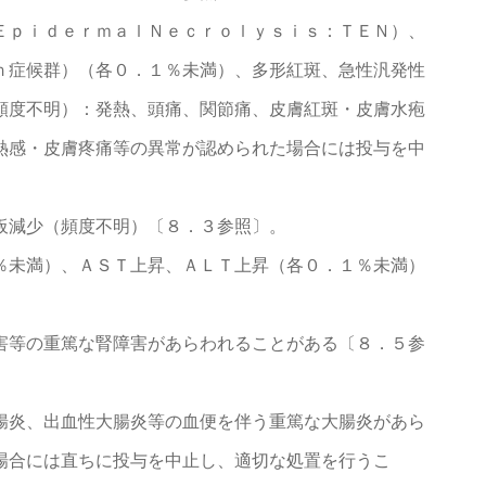
ＥｐｉｄｅｒｍａｌＮｅｃｒｏｌｙｓｉｓ：ＴＥＮ）、
ｎ症候群）（各０．１％未満）、多形紅斑、急性汎発性
頻度不明）：発熱、頭痛、関節痛、皮膚紅斑・皮膚水疱
熱感・皮膚疼痛等の異常が認められた場合には投与を中
板減少（頻度不明）〔８．３参照〕。
％未満）、ＡＳＴ上昇、ＡＬＴ上昇（各０．１％未満）
害等の重篤な腎障害があらわれることがある〔８．５参
腸炎、出血性大腸炎等の血便を伴う重篤な大腸炎があら
場合には直ちに投与を中止し、適切な処置を行うこ