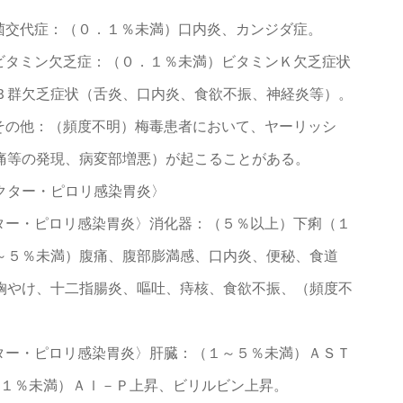
菌交代症：（０．１％未満）口内炎、カンジダ症。
ビタミン欠乏症：（０．１％未満）ビタミンＫ欠乏症状
Ｂ群欠乏症状（舌炎、口内炎、食欲不振、神経炎等）。
その他：（頻度不明）梅毒患者において、ヤーリッシ
痛等の発現、病変部増悪）が起こることがある。
クター・ピロリ感染胃炎〉
ター・ピロリ感染胃炎〉消化器：（５％以上）下痢（１
～５％未満）腹痛、腹部膨満感、口内炎、便秘、食道
胸やけ、十二指腸炎、嘔吐、痔核、食欲不振、（頻度不
ター・ピロリ感染胃炎〉肝臓：（１～５％未満）ＡＳＴ
（１％未満）Ａｌ－Ｐ上昇、ビリルビン上昇。