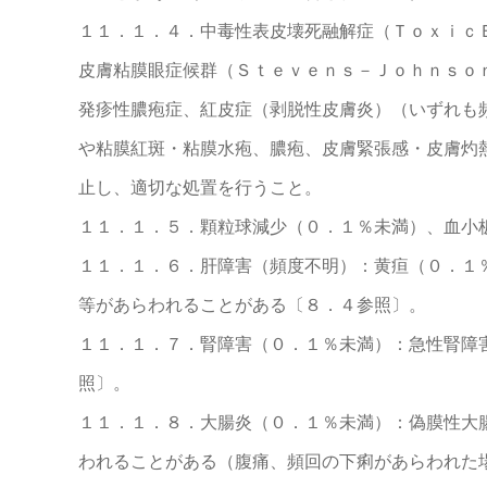
１１．１．４．中毒性表皮壊死融解症（Ｔｏｘｉｃ
皮膚粘膜眼症候群（Ｓｔｅｖｅｎｓ－Ｊｏｈｎｓｏ
発疹性膿疱症、紅皮症（剥脱性皮膚炎）（いずれも
や粘膜紅斑・粘膜水疱、膿疱、皮膚緊張感・皮膚灼
止し、適切な処置を行うこと。
１１．１．５．顆粒球減少（０．１％未満）、血小
１１．１．６．肝障害（頻度不明）：黄疸（０．１
等があらわれることがある〔８．４参照〕。
１１．１．７．腎障害（０．１％未満）：急性腎障
照〕。
１１．１．８．大腸炎（０．１％未満）：偽膜性大
われることがある（腹痛、頻回の下痢があらわれた