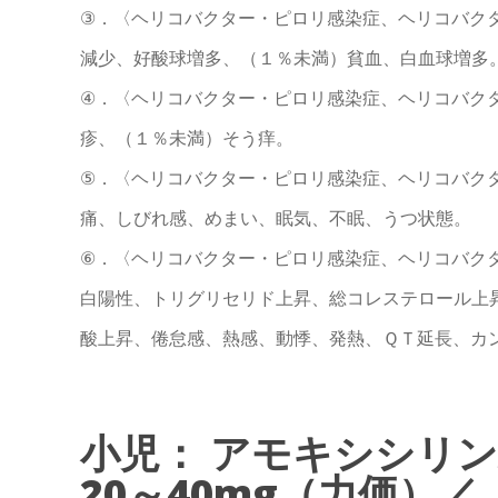
③．〈ヘリコバクター・ピロリ感染症、ヘリコバク
減少、好酸球増多、（１％未満）貧血、白血球増多
④．〈ヘリコバクター・ピロリ感染症、ヘリコバク
疹、（１％未満）そう痒。
⑤．〈ヘリコバクター・ピロリ感染症、ヘリコバク
痛、しびれ感、めまい、眠気、不眠、うつ状態。
⑥．〈ヘリコバクター・ピロリ感染症、ヘリコバク
白陽性、トリグリセリド上昇、総コレステロール上
酸上昇、倦怠感、熱感、動悸、発熱、ＱＴ延長、カ
小児： アモキシシリ
20～40mg（力価）／