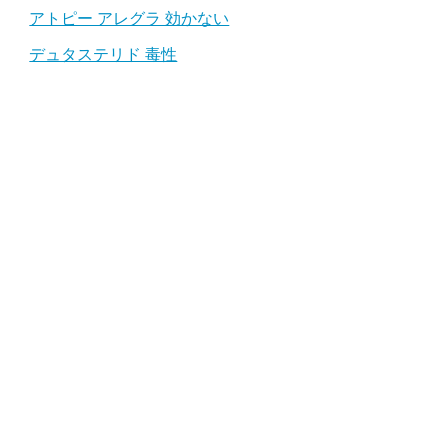
アトピー アレグラ 効かない
デュタステリド 毒性