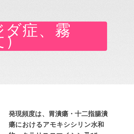
ジダ症、霧
文）
発現頻度は、胃潰瘍・十二指腸潰
瘍におけるアモキシシリン水和