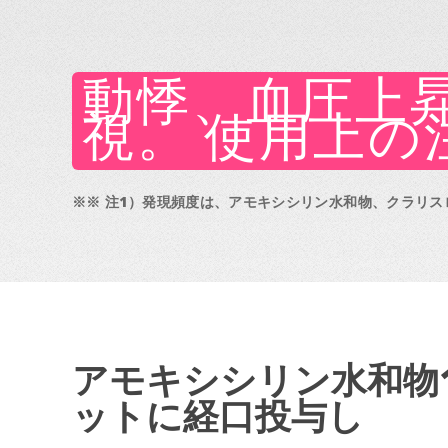
動悸、血圧上
視。 使用上の
※※ 注1）発現頻度は、アモキシシリン水和物、クラリスロマ
アモキシシリン水和物1
ットに経口投与し