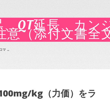
昇、QT延長、カン
注意（添付文書全
 ..
00mg/kg（力価）をラ