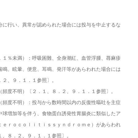
分に行い、異常が認められた場合には投与を中止するな
．１％未満）：呼吸困難、全身潮紅、血管浮腫、蕁麻疹
喘鳴、眩暈、便意、耳鳴、発汗等があらわれた場合には
．２、９．１．１参照〕。
（頻度不明）〔２．１、８．２、９．１．１参照〕。
（頻度不明）：投与から数時間以内の反復性嘔吐を主症
中球増加等を伴う、食物蛋白誘発性胃腸炎に類似したア
ｔｅｒｏｃｏｌｉｔｉｓｓｙｎｄｒｏｍｅ）があらわれ
１、８．２、９．１．１参照〕。