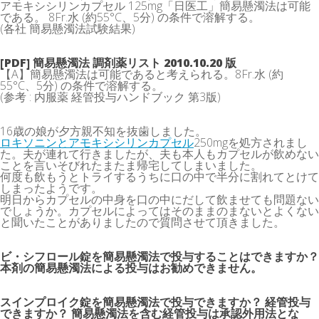
アモキシシリンカプセル 125mg「日医工」簡易懸濁法は可能
である。 8Fr.水 (約55°C、5分) の条件で溶解する。
(各社 簡易懸濁法試験結果)
[PDF] 簡易懸濁法 調剤薬リスト 2010.10.20 版
【A】簡易懸濁法は可能であると考えられる。8Fr.水 (約
55°C、5分) の条件で溶解する。
(参考 : 内服薬 経管投与ハンドブック 第3版)
16歳の娘が夕方親不知を抜歯しました。
ロキソニンとアモキシシリンカプセル
250mgを処方されまし
た。夫が連れて行きましたが、夫も本人もカプセルが飲めない
ことを言いそびれたまたま帰宅してしまいました。
何度も飲もうとトライするうちに口の中で半分に割れてとけて
しまったようです。
明日からカプセルの中身を口の中にだして飲ませても問題ない
でしょうか。カプセルによってはそのままのまないとよくない
と聞いたことがありましたので質問させて頂きました。
ビ・シフロール錠を簡易懸濁法で投与することはできますか？
本剤の簡易懸濁法による投与はお勧めできません。
スインプロイク錠を簡易懸濁法で投与できますか？ 経管投与
できますか？ 簡易懸濁法を含む経管投与は承認外用法とな