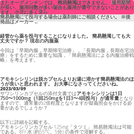
またオーグメンチンでは、簡易懸濁はできません。 服用期間
またオーグメンチンでは、簡易懸濁はできません。 服用期間
が長い、服用回数が多い場合も服用が遵守できないことがあり
が長い、服用回数が多い場合も服用が遵守できないことがあり
ます。小児に多く見ら
ます。小児に多く見ら
簡易懸濁にて投与する場合は薬剤師にご相談ください。 ※後
簡易懸濁にて投与する場合は薬剤師にご相談ください。 ※後
発品はメーカー ..
発品はメーカー ..
経管から薬を投与することになりました。 簡易懸濁しても大
丈夫ですか？ 現在の内服薬
今回は「早期内服，早期帰宅治療」，「長期内服，長期在宅治
療」をするために重要な知識，「簡易懸濁法による内服治療戦
略」を考えます。
アモキシシリンは脱カプセルよりお湯に溶かす簡易懸濁法のほ
うが良いと思われます。 お大事になさってくださいね。
2023/03/09
サワシリンカプセルの添付文書では
アモキシシリンは1日
750〜1000mg（1回250mgを1日3〜4回投与）が通常量
となり
ますので、通常量の2倍程度となりますが疑義照会をかける必
要があるでしょうか？
以下に詳細を記載する。
アモキシシリンカプセル 125mg「タツミ」 簡易懸濁法は可能
である。8Fr.水 (約55°C、5分) の条件で溶解する。