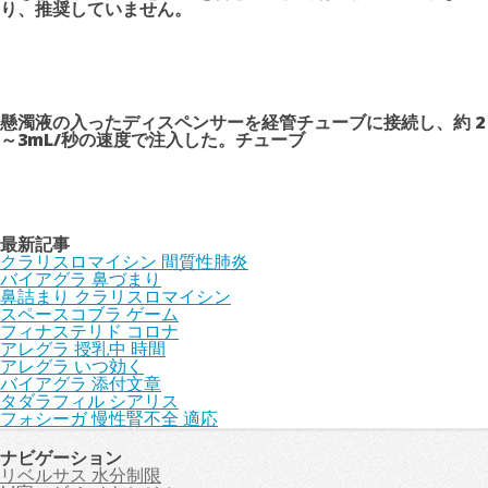
り、推奨していません。
懸濁液の入ったディスペンサーを経管チューブに接続し、約 2
～3mL/秒の速度で注入した。チューブ
最新記事
クラリスロマイシン 間質性肺炎
バイアグラ 鼻づまり
鼻詰まり クラリスロマイシン
スペースコブラ ゲーム
フィナステリド コロナ
アレグラ 授乳中 時間
アレグラ いつ効く
バイアグラ 添付文章
タダラフィル シアリス
フォシーガ 慢性腎不全 適応
ナビゲーション
リベルサス 水分制限