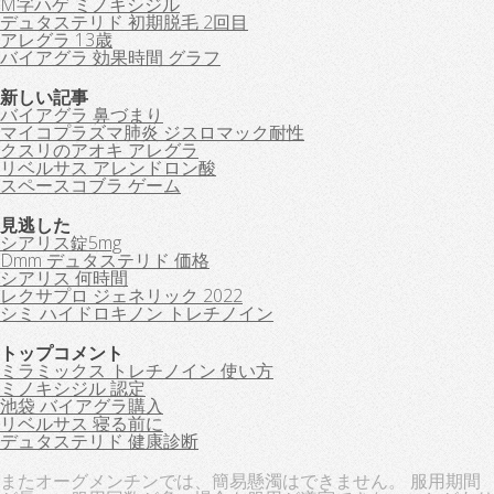
M字ハゲ ミノキシジル
デュタステリド 初期脱毛 2回目
アレグラ 13歳
バイアグラ 効果時間 グラフ
新しい記事
バイアグラ 鼻づまり
マイコプラズマ肺炎 ジスロマック耐性
クスリのアオキ アレグラ
リベルサス アレンドロン酸
スペースコブラ ゲーム
見逃した
シアリス錠5mg
Dmm デュタステリド 価格
シアリス 何時間
レクサプロ ジェネリック 2022
シミ ハイドロキノン トレチノイン
トップコメント
ミラミックス トレチノイン 使い方
ミノキシジル 認定
池袋 バイアグラ購入
リベルサス 寝る前に
デュタステリド 健康診断
またオーグメンチンでは、簡易懸濁はできません。 服用期間