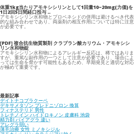
体重1kg当たりアモキシシリンとして1回量10~20mg(力価)を
1日2回5日間経口投与 ..
アモキシシリン水和物とプロベネシドの併用は避けるべき代表
的な組み合わせであり、両薬剤の相互作用については特に注意
が必要です。
[PDF] 複合抗生物質製剤 クラブラン酸カリウム・アモキシシ
リン水和物錠
アモキシシリン水和物によるアレルギー反応は、稀ではありま
すが、重篤な副作用の一つとして注意が必要であり、場合によ
っては生命を脅かす可能性もあるため、早期発見と適切な対応
が極めて重要です。
最新記事
デイトナコブラクーペ
デキサメタゾン プレドニゾロン 換算
フィナステリド 男性
トレチノイン ハイドロキノン 皮膚科 池袋
精力剤 バイアグラ 違い
アレグラ弱い
薄毛治療 女性 ミノキシジル