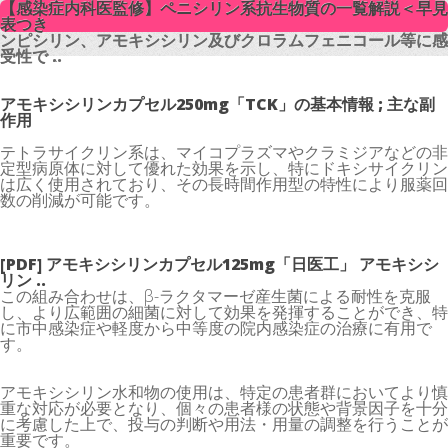
【感染症内科医監修】ペニシリン系抗生物質の一覧解説＜早見
【感染症内科医監修】ペニシリン系抗生物質の一覧解説＜早見
表つき
表つき
ンピシリン、アモキシシリン及びクロラムフェニコール等に感
ンピシリン、アモキシシリン及びクロラムフェニコール等に感
受性で ..
受性で ..
アモキシシリンカプセル250mg「TCK」の基本情報 ; 主な副
作用
テトラサイクリン系は、マイコプラズマやクラミジアなどの非
定型病原体に対して優れた効果を示し、特にドキシサイクリン
は広く使用されており、その長時間作用型の特性により服薬回
数の削減が可能です。
[PDF] アモキシシリンカプセル125mg「日医工」 アモキシシ
リン ..
この組み合わせは、β-ラクタマーゼ産生菌による耐性を克服
し、より広範囲の細菌に対して効果を発揮することができ、特
に市中感染症や軽度から中等度の院内感染症の治療に有用で
す。
アモキシシリン水和物の使用は、特定の患者群においてより慎
重な対応が必要となり、個々の患者様の状態や背景因子を十分
に考慮した上で、投与の判断や用法・用量の調整を行うことが
重要です。