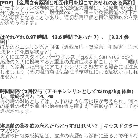
[PDF] 【金属含有薬剤と相互作用を起こすおそれのある薬剤】
アモキシシリン水和物による治療後の再発は、治療期間が不十
分であったケースや、耐性菌の出現、宿主の免疫機能の低下な
どが原因となることがあり、適切な再評価と再治療戦略の立案
が求められます。
はそれぞれ 0.97 時間、12.6 時間であった 7）。［9.2.1 参
照］
ほかのペニシリン系と同様（過敏反応・腎障害・肝障害・血球
減少・消化器症状など）。
とくにエプスタイン-バーウイルス（Epstein-Barr virus: EBV）
感染のときに投与すると重度の皮膚症状を起こします。「咽頭
炎」と診断した患者にアモキシシリンを処方する場合には注意
しましょう（その咽頭痛は伝染性単核球症による症状かもしれ
ません）。
時間間隔で2回投与（アモキシシリンとして15 mg/kg 体重）
し、最終投与7、14、46
再発時の対応としては、以下のような選択肢が考えられ、個々
の患者の状況や前回の治療経過を踏まえて最適なアプローチが
選択されます。
溶連菌の薬を飲み忘れたらどうすればいい？ | キッズドクター
マガジン
皮膚軟部組織感染症は、皮膚の表層から深部に至るまで様々な