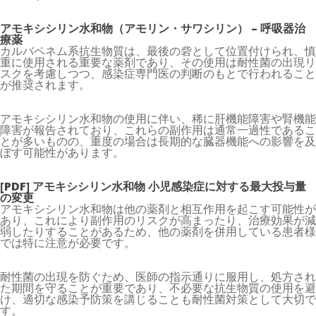
アモキシシリン水和物（アモリン・サワシリン） – 呼吸器治
療薬
カルバペネム系抗生物質は、最後の砦として位置付けられ、慎
重に使用される重要な薬剤であり、その使用は耐性菌の出現リ
スクを考慮しつつ、感染症専門医の判断のもとで行われること
が推奨されます。
アモキシシリン水和物の使用に伴い、稀に肝機能障害や腎機能
障害が報告されており、これらの副作用は通常一過性であるこ
とが多いものの、重度の場合は長期的な臓器機能への影響を及
ぼす可能性があります。
[PDF] アモキシシリン水和物 小児感染症に対する最大投与量
の変更
アモキシシリン水和物は他の薬剤と相互作用を起こす可能性が
あり、これにより副作用のリスクが高まったり、治療効果が減
弱したりすることがあるため、他の薬剤を併用している患者様
では特に注意が必要です。
耐性菌の出現を防ぐため、医師の指示通りに服用し、処方され
た期間を守ることが重要であり、不必要な抗生物質の使用を避
け、適切な感染予防策を講じることも耐性菌対策として大切で
す。