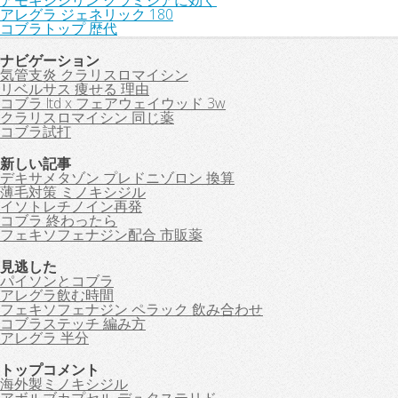
アモキシシリン クラミジアに効く
アレグラ ジェネリック 180
コブラトップ 歴代
ナビゲーション
気管支炎 クラリスロマイシン
リベルサス 痩せる 理由
コブラ ltd x フェアウェイウッド 3w
クラリスロマイシン 同じ薬
コブラ試打
新しい記事
デキサメタゾン プレドニゾロン 換算
薄毛対策 ミノキシジル
イソトレチノイン再発
コブラ 終わったら
フェキソフェナジン配合 市販薬
見逃した
パイソンとコブラ
アレグラ飲む時間
フェキソフェナジン ペラック 飲み合わせ
コブラステッチ 編み方
アレグラ 半分
トップコメント
海外製ミノキシジル