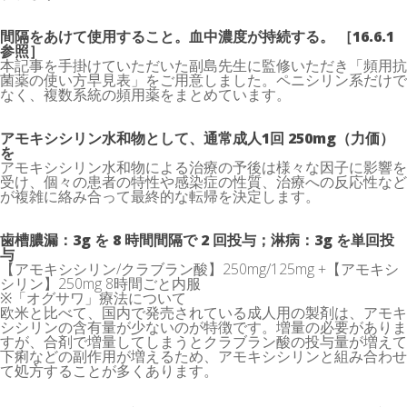
間隔をあけて使用すること。血中濃度が持続する。 ［16.6.1
参照］
本記事を手掛けていただいた副島先生に監修いただき「頻用抗
菌薬の使い方早見表」をご用意しました。ペニシリン系だけで
なく、複数系統の頻用薬をまとめています。
アモキシシリン水和物として、通常成人1回 250mg（力価）
を
アモキシシリン水和物による治療の予後は様々な因子に影響を
受け、個々の患者の特性や感染症の性質、治療への反応性など
が複雑に絡み合って最終的な転帰を決定します。
歯槽膿漏：3g を 8 時間間隔で 2 回投与；淋病：3g を単回投
与
【アモキシシリン/クラブラン酸】250mg/125mg +【アモキシ
シリン】250mg 8時間ごと内服
※「オグサワ」療法について
欧米と比べて、国内で発売されている成人用の製剤は、アモキ
シシリンの含有量が少ないのが特徴です。増量の必要がありま
すが、合剤で増量してしまうとクラブラン酸の投与量が増えて
下痢などの副作用が増えるため、アモキシシリンと組み合わせ
て処方することが多くあります。