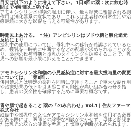
目安は以下のように考えて下さい。 1日3回の薬：次に飲む時
間まで4時間以上空ける ..
アモキシシリン水和物の服用に伴い、最も頻繁に報告される副
作用は消化器系の症状であり、これらは患者様の日常生活や治
療継続に大きな影響を与える可能性があります。
時間以上あける。 ＊注）アンピシリンはブドウ糖と酸化還元
反応により
授乳中の使用については、母乳中への移行が確認されているた
め、授乳を一時的に中断するなどの配慮が求められることがあ
り、薬剤の投与時期と授乳のタイミングを調整することで、乳
児への影響を最小限に抑えることができます。
アモキシシリン水和物の小児感染症に対する最大投与量の変更
については、「第8回 ..
併用禁忌とは特定の薬剤を同時に使用することで重大な副作用
や治療効果の低下を引き起こす可能性が高い組み合わせを指
し、患者の安全性を確保するために重要な概念です。
胃や腸で起きること 薬の「のみ合わせ」Vol.1 | 住友ファーマ
株式会社
妊娠中や授乳中の女性がアモキシシリン水和物を使用する必要
がある際には、医師との綿密な相談が欠かせず、母体と胎児ま
たは乳児の双方の健康を考慮した慎重な判断が求められます。