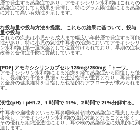
層で発生する感染症であり、アモキシシリン水和物はこれらの
感染症に対しても効果を発揮し、特にグラム陽性菌による感染
に対して高い有効性を示します。
な投与量や投与方法を提案。 これらの結果に基づいて、投与
量や投与
これらの疾患は小児から成人まで幅広い年齢層で発症する可能
性があり、特に小児の急性中耳炎の治療においてアモキシシリ
ン水和物は第一選択薬として位置付けられており、早期の症状
改善と合併症予防に貢献しています。
[PDF] アモキシシリンカプセル 125mg/250mg「トーワ」
アモキシシリン水和物による治療を経て感染症から回復した後
も、長期的な予後を見据えた生活指導が重要となり、再発予防
と全身の健康維持を目指した包括的なアプローチが求められま
す。
液性(pH)：pH1.2、1 時間で 11%、2 時間で 21%分解する。
..
中耳炎や扁桃炎といった耳鼻咽喉科領域の感染症に罹患した患
者様も、アモキシシリン水和物の適応対象となることが多く、
その優れた組織浸透性により、耳や喉の感染部位に効果的に到
達します。