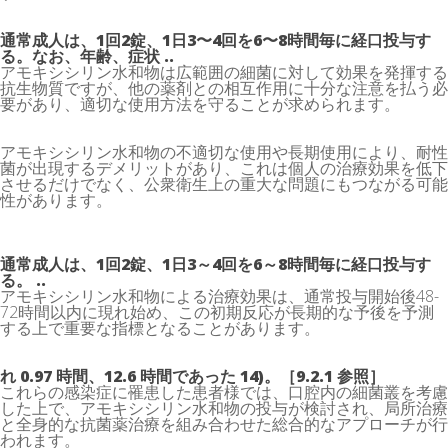
通常成人は、1回2錠、1日3〜4回を6〜8時間毎に経口投与す
る。なお、年齢、症状 ..
アモキシシリン水和物は広範囲の細菌に対して効果を発揮する
抗生物質ですが、他の薬剤との相互作用に十分な注意を払う必
要があり、適切な使用方法を守ることが求められます。
アモキシシリン水和物の不適切な使用や長期使用により、耐性
菌が出現するデメリットがあり、これは個人の治療効果を低下
させるだけでなく、公衆衛生上の重大な問題にもつながる可能
性があります。
通常成人は、1回2錠、1日3～4回を6～8時間毎に経口投与す
る。 ..
アモキシシリン水和物による治療効果は、通常投与開始後48-
72時間以内に現れ始め、この初期反応が長期的な予後を予測
する上で重要な指標となることがあります。
れ 0.97 時間、12.6 時間であった 14)。［9.2.1 参照］
これらの感染症に罹患した患者様では、口腔内の細菌叢を考慮
した上で、アモキシシリン水和物の投与が検討され、局所治療
と全身的な抗菌薬治療を組み合わせた総合的なアプローチが行
われます。