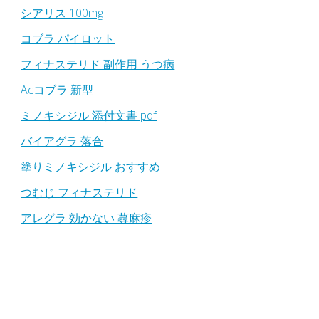
シアリス 100mg
コブラ パイロット
フィナステリド 副作用 うつ病
Acコブラ 新型
ミノキシジル 添付文書 pdf
バイアグラ 落合
塗りミノキシジル おすすめ
つむじ フィナステリド
アレグラ 効かない 蕁麻疹