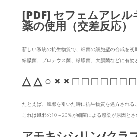
[PDF] セフェムアレ
薬の使用（交差反応）
新しい系統の抗生物質で、細菌の細胞壁の合成を初
緑膿菌、プロテウス菌、緑膿菌、大腸菌などに有効
△ △ ○ × × □ □ □ □ □ □ □
たとえば、風邪を引いた時に抗生物質を処方される
これは風邪の10～20％が細菌による感染が原因と
アモキシシリン/クラ