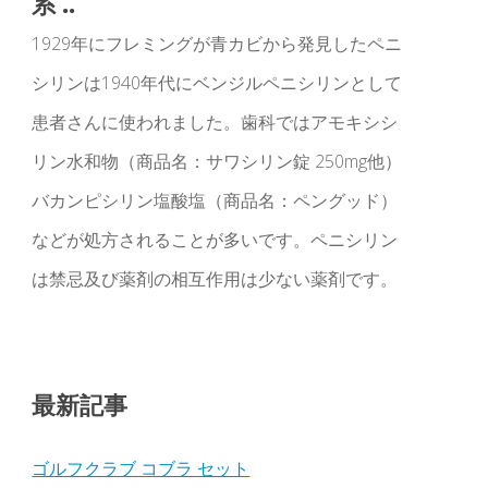
系 ..
1929年にフレミングが青カビから発見したペニ
シリンは1940年代にベンジルペニシリンとして
患者さんに使われました。歯科ではアモキシシ
リン水和物（商品名：サワシリン錠 250mg他）
バカンピシリン塩酸塩（商品名：ペングッド）
などが処方されることが多いです。ペニシリン
は禁忌及び薬剤の相互作用は少ない薬剤です。
最新記事
ゴルフクラブ コブラ セット