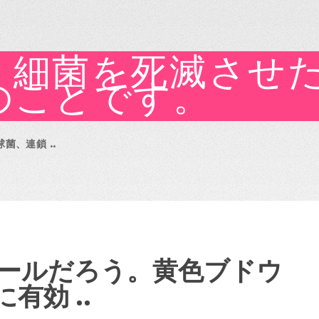
、細菌を死滅させ
のことです。
、連鎖 ..
ールだろう。黄色ブドウ
有効 ..