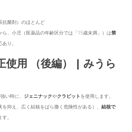
系抗菌剤）のほとんど
から、小児（医薬品の年齢区分では「15歳未満」）は
禁
応あり。
使用 （後編） | みうら
が強い時に、
ジェニナック
や
クラビット
を使用します。
状を抑え、広く結核をばら撒く危険性がある）、
結核で
ます。