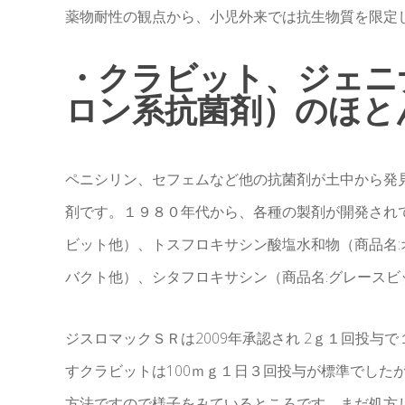
薬物耐性の観点から、小児外来では抗生物質を限定
・クラビット、ジェニ
ロン系抗菌剤）のほとん
ペニシリン、セフェムなど他の抗菌剤が土中から発
剤です。１９８０年代から、各種の製剤が開発され
ビット他）、トスフロキサシン酸塩水和物（商品名
バクト他）、シタフロキサシン（商品名:グレース
ジスロマックＳＲは2009年承認され 2ｇ１回投
すクラビットは100ｍｇ１日３回投与が標準でしたが
方法ですので様子をみているところです。まだ処方