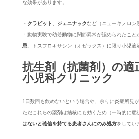
な効果があります。
・
クラビット
、
ジェニナック
など（ニューキノロン
：動物実験で幼若動物に関節異常が認められたこと
忌
。トスフロキサシン（オゼックス）に限り小児適
抗生剤（抗菌剤）の適正
小児科クリニック
1日数回も飲めないという場合や、余りに炎症所見
ただこれらの薬剤は結核にも効くため（一時的に症
はないと確信を持てる患者さんにのみ処方
をしてい