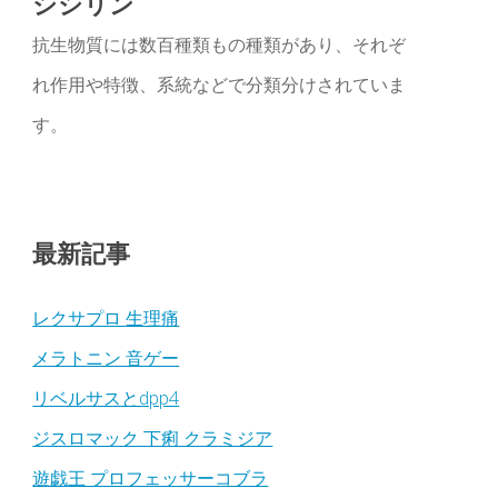
シシリン
抗生物質には数百種類もの種類があり、それぞ
れ作用や特徴、系統などで分類分けされていま
す。
最新記事
レクサプロ 生理痛
メラトニン 音ゲー
リベルサスとdpp4
ジスロマック 下痢 クラミジア
遊戯王 プロフェッサーコブラ