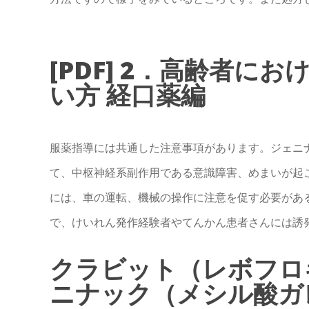
[PDF] 2．高齢者に
い方 経口薬編
服薬指導には共通した注意事項があります。ジェニ
て、中枢神経系副作用である意識障害、めまいが起
には、車の運転、機械の操作に注意を促す必要があ
で、けいれん発作経験者やてんかん患者さんには誘
クラビット（レボフロ
ニナック（メシル酸ガレ