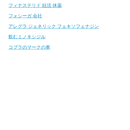
フィナステリド 妊活 休薬
フォシーガ 会社
アレグラ ジェネリック フェキソフェナジン
飲むミノキシジル
コブラのマークの車