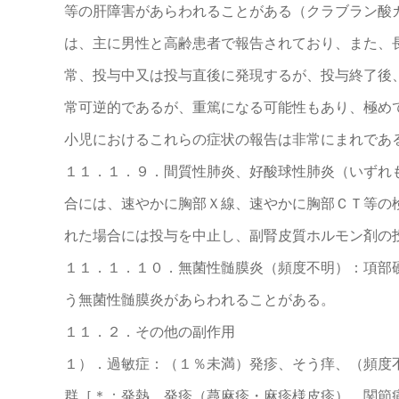
等の肝障害があらわれることがある（クラブラン酸
は、主に男性と高齢患者で報告されており、また、
常、投与中又は投与直後に発現するが、投与終了後
常可逆的であるが、重篤になる可能性もあり、極め
小児におけるこれらの症状の報告は非常にまれであ
１１．１．９．間質性肺炎、好酸球性肺炎（いずれ
合には、速やかに胸部Ｘ線、速やかに胸部ＣＴ等の
れた場合には投与を中止し、副腎皮質ホルモン剤の
１１．１．１０．無菌性髄膜炎（頻度不明）：項部
う無菌性髄膜炎があらわれることがある。
１１．２．その他の副作用
１）．過敏症：（１％未満）発疹、そう痒、（頻度
群［＊：発熱、発疹（蕁麻疹・麻疹様皮疹）、関節