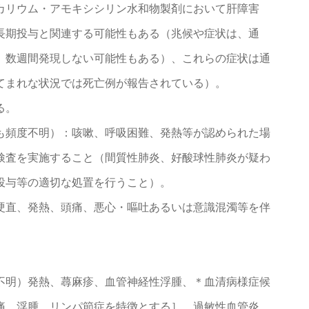
カリウム・アモキシシリン水和物製剤において肝障害
長期投与と関連する可能性もある（兆候や症状は、通
、数週間発現しない可能性もある）、これらの症状は通
てまれな状況では死亡例が報告されている）。
る。
も頻度不明）：咳嗽、呼吸困難、発熱等が認められた場
検査を実施すること（間質性肺炎、好酸球性肺炎が疑わ
投与等の適切な処置を行うこと）。
硬直、発熱、頭痛、悪心・嘔吐あるいは意識混濁等を伴
不明）発熱、蕁麻疹、血管神経性浮腫、＊血清病様症候
痛、浮腫、リンパ節症を特徴とする］、過敏性血管炎。