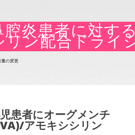
鼻腔炎患者に対す
シリン配合ドライ
与量の変更
人小児患者にオーグメンチ
(CVA)/アモキシシリン