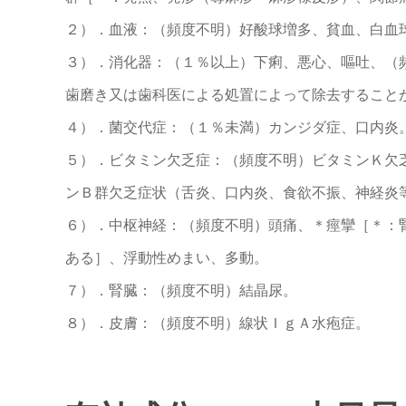
２）．血液：（頻度不明）好酸球増多、貧血、白血
３）．消化器：（１％以上）下痢、悪心、嘔吐、（
歯磨き又は歯科医による処置によって除去すること
４）．菌交代症：（１％未満）カンジダ症、口内炎
５）．ビタミン欠乏症：（頻度不明）ビタミンＫ欠
ンＢ群欠乏症状（舌炎、口内炎、食欲不振、神経炎
６）．中枢神経：（頻度不明）頭痛、＊痙攣［＊：
ある］、浮動性めまい、多動。
７）．腎臓：（頻度不明）結晶尿。
８）．皮膚：（頻度不明）線状ＩｇＡ水疱症。