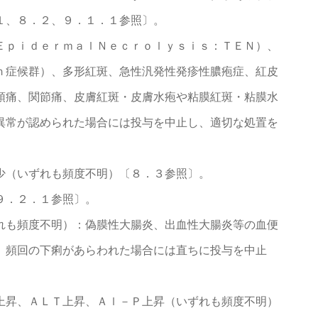
１、８．２、９．１．１参照〕。
ＥｐｉｄｅｒｍａｌＮｅｃｒｏｌｙｓｉｓ：ＴＥＮ）、
ｎ症候群）、多形紅斑、急性汎発性発疹性膿疱症、紅皮
頭痛、関節痛、皮膚紅斑・皮膚水疱や粘膜紅斑・粘膜水
異常が認められた場合には投与を中止し、適切な処置を
少（いずれも頻度不明）〔８．３参照〕。
９．２．１参照〕。
れも頻度不明）：偽膜性大腸炎、出血性大腸炎等の血便
、頻回の下痢があらわれた場合には直ちに投与を中止
上昇、ＡＬＴ上昇、Ａｌ－Ｐ上昇（いずれも頻度不明）