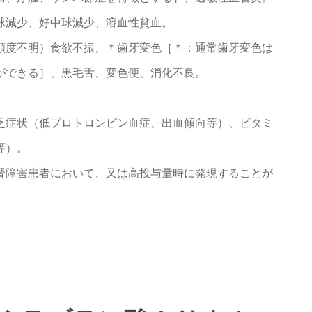
球減少、好中球減少、溶血性貧血。
頻度不明）食欲不振、＊歯牙変色［＊：通常歯牙変色は
ができる］、黒毛舌、変色便、消化不良。
。
乏症状（低プロトロンビン血症、出血傾向等）、ビタミ
等）。
腎障害患者において、又は高投与量時に発現することが