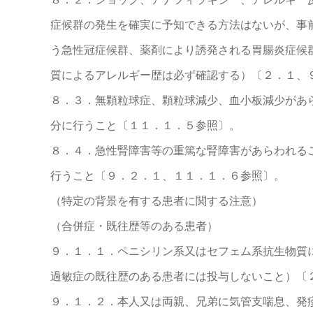
症候群の発生を確実に予知できる方法はないが、事
う急性冠症候群、薬剤により誘発される胃腸炎症候
質によるアレルギー歴は必ず確認する）〔２．１、
８．３．無顆粒球症、顆粒球減少、血小板減少があ
分に行うこと〔１１．１．５参照〕。
８．４．急性腎障害等の重篤な腎障害があらわれる
行うこと〔９．２．１、１１．１．６参照〕。
（特定の背景を有する患者に関する注意）
（合併症・既往歴等のある患者）
９．１．１．ペニシリン系又はセフェム系抗生物質
過敏症の既往歴のある患者には投与しないこと）〔
９．１．２．本人又は両親、兄弟に気管支喘息、発