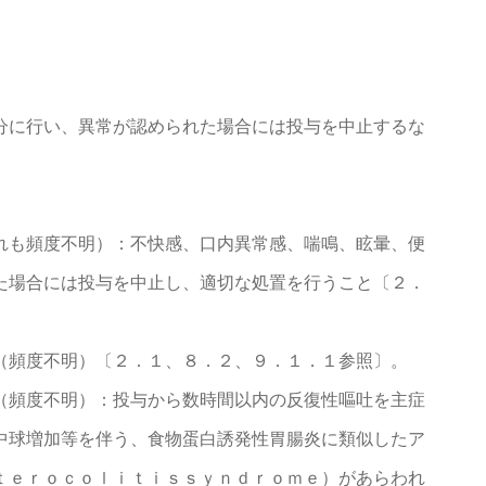
分に行い、異常が認められた場合には投与を中止するな
れも頻度不明）：不快感、口内異常感、喘鳴、眩暈、便
た場合には投与を中止し、適切な処置を行うこと〔２．
（頻度不明）〔２．１、８．２、９．１．１参照〕。
（頻度不明）：投与から数時間以内の反復性嘔吐を主症
中球増加等を伴う、食物蛋白誘発性胃腸炎に類似したア
ｔｅｒｏｃｏｌｉｔｉｓｓｙｎｄｒｏｍｅ）があらわれ