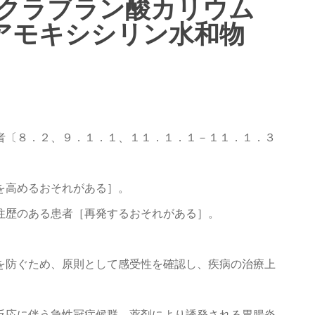
日局クラブラン酸カリウム
日局アモキシシリン水和物
者〔８．２、９．１．１、１１．１．１－１１．１．３
を高めるおそれがある］。
往歴のある患者［再発するおそれがある］。
を防ぐため、原則として感受性を確認し、疾病の治療上
反応に伴う急性冠症候群、薬剤により誘発される胃腸炎