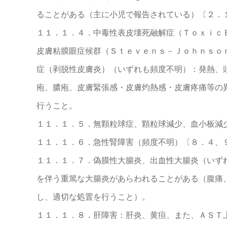
ることがある（主に小児で報告されている）〔２．
１１．１．４．中毒性表皮壊死融解症（Ｔｏｘｉｃ
皮膚粘膜眼症候群（Ｓｔｅｖｅｎｓ－Ｊｏｈｎｓｏ
症（剥脱性皮膚炎）（いずれも頻度不明）：発熱、
疱、膿疱、皮膚緊張感・皮膚灼熱感・皮膚疼痛等の
行うこと。
１１．１．５．無顆粒球症、顆粒球減少、血小板減
１１．１．６．急性腎障害（頻度不明）〔８．４、
１１．１．７．偽膜性大腸炎、出血性大腸炎（いず
を伴う重篤な大腸炎があらわれることがある（腹痛
し、適切な処置を行うこと）。
１１．１．８．肝障害：肝炎、黄疸、また、ＡＳＴ