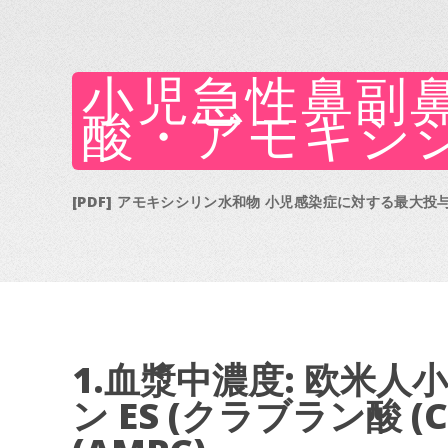
小児急性鼻副
酸・アモキシ
[PDF] アモキシシリン水和物 小児感染症に対する最大投
1.血漿中濃度: 欧米
ン ES (クラブラン酸 