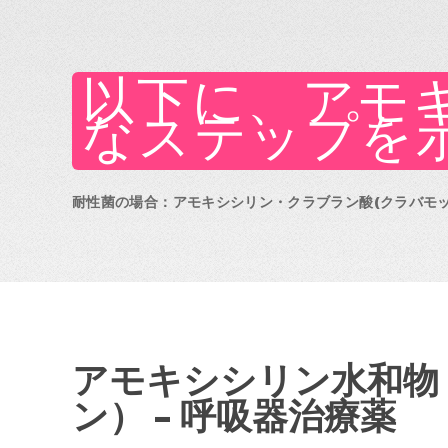
以下に、アモ
なステップを
耐性菌の場合：アモキシシリン・クラブラン酸(クラバモッ
アモキシシリン水和物
ン） – 呼吸器治療薬