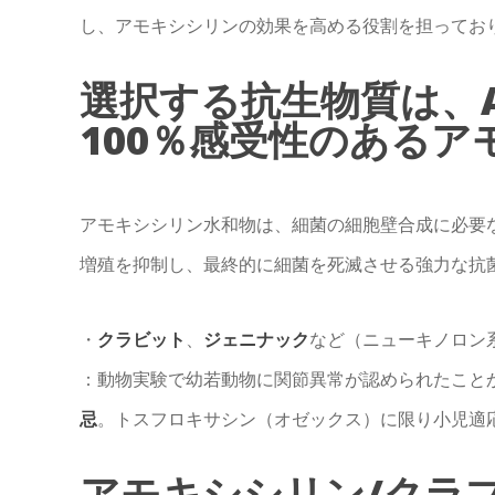
し、アモキシシリンの効果を高める役割を担ってお
選択する抗生物質は、
100％感受性のあるアモ
アモキシシリン水和物は、細菌の細胞壁合成に必要
増殖を抑制し、最終的に細菌を死滅させる強力な抗
・
クラビット
、
ジェニナック
など（ニューキノロン
：動物実験で幼若動物に関節異常が認められたこと
忌
。トスフロキサシン（オゼックス）に限り小児適
アモキシシリン/クラ