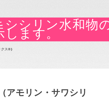
キシシリン水和物
示します。
クス®)
（アモリン・サワシリ