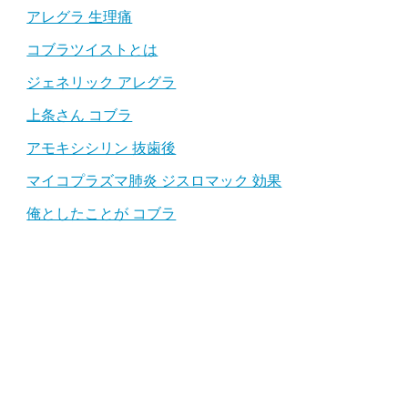
アレグラ 生理痛
コブラツイストとは
ジェネリック アレグラ
上条さん コブラ
アモキシシリン 抜歯後
マイコプラズマ肺炎 ジスロマック 効果
俺としたことが コブラ