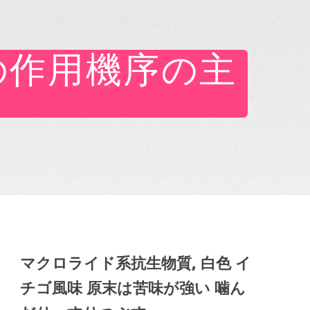
の作用機序の主
マクロライド系抗生物質, 白色 イ
チゴ風味 原末は苦味が強い 噛ん