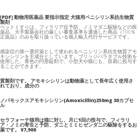
[PDF] 動物用医薬品 要指示指定 犬猫用ペニシリン系抗生物質
製剤
ペットくすりは、フィラリア症予防、ノミマダニ駆除などの医
薬品、大手製薬会社の厳しい審査基準を通過した商品（100％
正規品）のみを取り扱っている個人輸入代行サービスです。
感染症の第一選択薬として使われるペニシリン系抗生物質アモ
キシシリンを主成分としています。ブリッジパラタブル技術を
使用した、青色の円形錠剤で、小型犬や猫にも、容易に投与す
ることができます。
質製剤です。 アモキシシリンは動物薬として長年広く使用さ
れており、成分の
ノバモックスアモキシシリン(Amoxicillin)250mg 30カプセ
ル
セラフォーテ猫用は猫に対し、月に1回の投与で、フィラリ
ア・ノミの寄生と予防、ダニとミミヒゼンダニの駆除をするお
薬です。 ¥7,900