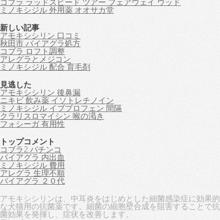
コブラ ラッドスピード ツアー フェアウェイ ウッド
ミノキシジル 外用薬 オオサカ堂
新しい記事
アモキシシリン 口コミ
秋田市 バイアグラ処方
コブラ ロフト調整
アレグラとメジコン
ミノキシジル 配合 育毛剤
見逃した
アモキシシリン 後鼻漏
ニキビ 飲み薬 イソトレチノイン
ミノキシジル イブプロフェン 間隔
クラリスロマイシン 喉の渇き
フォシーガ 有用性
トップコメント
コブラ2 パチンコ
バイアグラ 内出血
ミノキシジル 費用
アレグラ 生理不順
バイアグラ ２０代
アモキシシリンは、中耳炎をはじめとした細菌感染症に効果的
な犬猫用の抗菌薬です。細菌の細胞壁合成を阻害することで抗
菌効果を発揮し、症状を改善します。