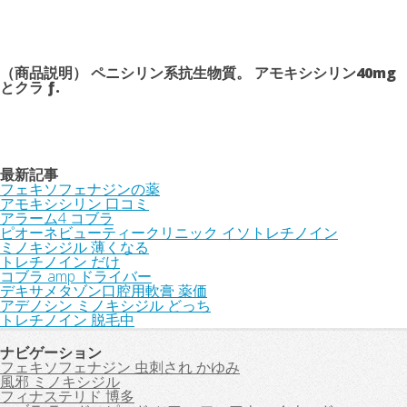
（商品説明） ペニシリン系抗生物質。 アモキシシリン40mg
とクラ ƒ.
最新記事
フェキソフェナジンの薬
アモキシシリン 口コミ
アラーム4 コブラ
ピオーネビューティークリニック イソトレチノイン
ミノキシジル 薄くなる
トレチノイン だけ
コブラ amp ドライバー
デキサメタゾン口腔用軟膏 薬価
アデノシン ミノキシジル どっち
トレチノイン 脱毛中
ナビゲーション
フェキソフェナジン 虫刺され かゆみ
風邪 ミノキシジル
フィナステリド 博多