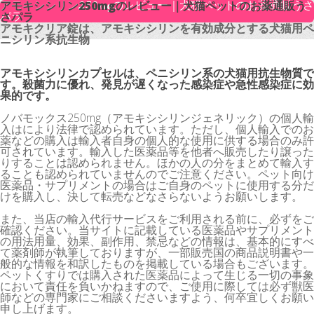
アモキシシリン250mgのレビュー｜犬猫ペットのお薬通販うさ
アモキシシリン250mgのレビュー｜犬猫ペットのお薬通販う
パラ
さパラ
アモキクリア錠は、アモキシシリンを有効成分とする犬猫用ペ
アモキクリア錠は、アモキシシリンを有効成分とする犬猫用ペ
ニシリン系抗生物
ニシリン系抗生物
アモキシシリンカプセルは、ペニシリン系の犬猫用抗生物質で
す。殺菌力に優れ、発見が遅くなった感染症や急性感染症に効
果的です。
ノバモックス250mg（アモキシシリンジェネリック）の個人輸
入はにより法律で認められています。ただし、個人輸入でのお
薬などの購入は輸入者自身の個人的な使用に供する場合のみ許
可されています。輸入した医薬品等を他者へ販売したり譲った
りすることは認められません。ほかの人の分をまとめて輸入す
ることも認められていませんのでご注意ください。ペット向け
医薬品・サプリメントの場合はご自身のペットに使用する分だ
けを購入し、決して転売などなさらないようお願いします。
また、当店の輸入代行サービスをご利用される前に、必ずをご
確認ください。当サイトに記載している医薬品やサプリメント
の用法用量、効果、副作用、禁忌などの情報は、基本的にすべ
て薬剤師が執筆しておりますが、一部販売国の商品説明書や一
般的な情報を和訳したものを掲載している場合もございます。
ペットくすりでは購入された医薬品によって生じる一切の事象
において責任を負いかねますので、ご使用に際しては必ず獣医
師などの専門家にご相談くださいますよう、何卒宜しくお願い
申し上げます。