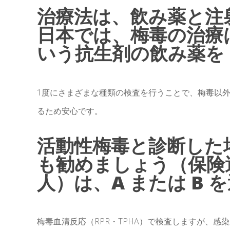
治療法は、飲み薬と注
日本では、梅毒の治療
いう抗生剤の飲み薬を
1度にさまざまな種類の検査を行うことで、梅毒以
るため安心です。
活動性梅毒と診断した場
も勧めましょう（保険
人）は、A または B 
梅毒血清反応（RPR・TPHA）で検査しますが、