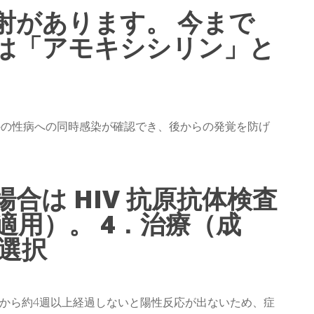
射があります。 今まで
は「アモキシシリン」と
外の性病への同時感染が確認でき、後からの発覚を防げ
合は HIV 抗原抗体検査
適用）。 4．治療（成
を選択
感染から約4週以上経過しないと陽性反応が出ないため、症