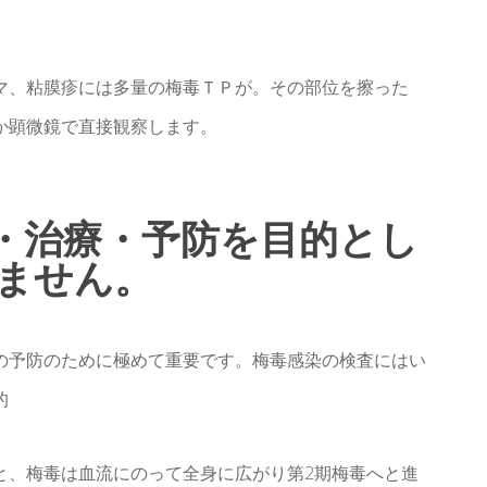
マ、粘膜疹には多量の梅毒ＴＰが。その部位を擦った
か顕微鏡で直接観察します。
・治療・予防を目的とし
ません。
の予防のために極めて重要です。梅毒感染の検査にはい
的
と、梅毒は血流にのって全身に広がり第2期梅毒へと進