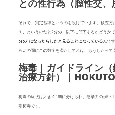
との性行為（膣性交、肛門
それで、判定基準というのを設けています。検査方
１、というのだと2分の１以下に低下するかどうか
分の1になったらしたと見ることになっている
んです
らいの間にこの数字を満たしてれば、もうしたって
梅毒 | ガイドライン
治療方針） | HOKUT
梅毒の症状は大きく4期に分けられ、感染力の強い１
期梅毒です。