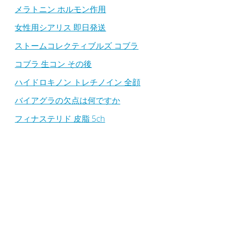
メラトニン ホルモン作用
女性用シアリス 即日発送
ストームコレクティブルズ コブラ
コブラ 生コン その後
ハイドロキノン トレチノイン 全顔
バイアグラの欠点は何ですか
フィナステリド 皮脂 5ch