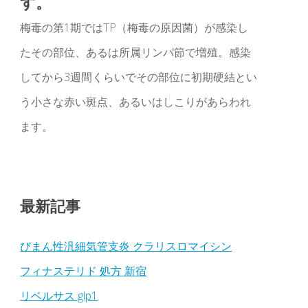
す。
梅毒の第1期ではTP（梅毒の原因菌）が感染し
たその部位、あるは所属リンパ節で増殖。感染
してから3週間くらいでその部位に初期硬結とい
う小さな赤い斑点、あるいはしこりがあらわれ
ます。
最新記事
びまん性汎細気管支炎 クラリスロマイシン
フィナステリド 処方 新宿
リベルサス glp1