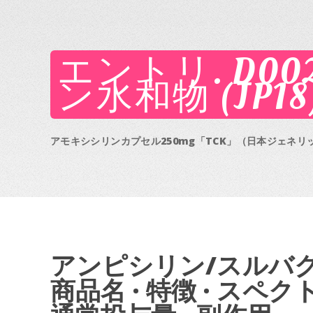
エントリ. D002
ン水和物 (JP18
アモキシシリンカプセル250mg「TCK」（日本ジェネリッ
アンピシリン/スルバクタ
商品名 · 特徴 · スペク