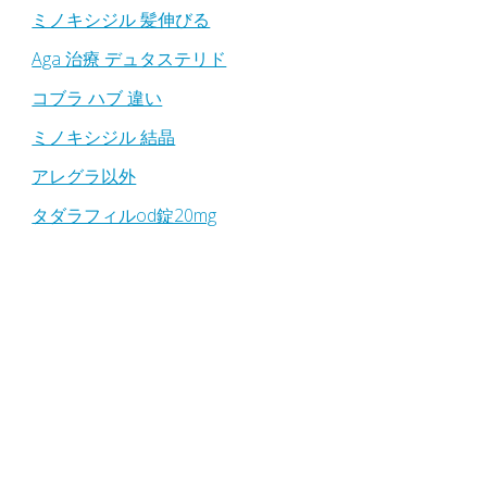
ミノキシジル 髪伸びる
Aga 治療 デュタステリド
コブラ ハブ 違い
ミノキシジル 結晶
アレグラ以外
タダラフィルod錠20mg