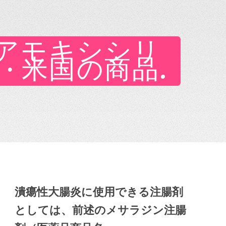
名. アモキシシリ
品 · 米国の商品.
潰瘍性大腸炎に使用できる注腸剤
としては、前述のメサラジン注腸