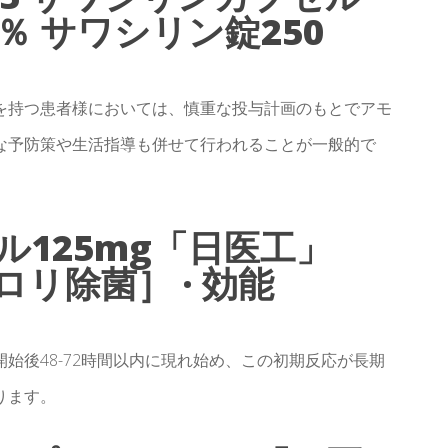
0％ サワシリン錠250
を持つ患者様においては、慎重な投与計画のもとでアモ
な予防策や生活指導も併せて行われることが一般的で
125mg「日医工」
リ除菌］ · 効能
始後48-72時間以内に現れ始め、この初期反応が長期
ります。