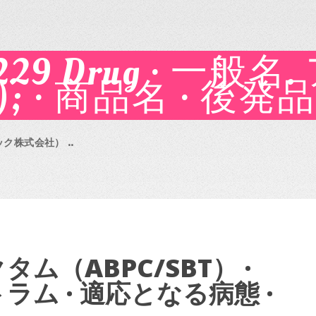
29 Drug · 一般
); · 商品名 · 後発
ク株式会社） ..
ム（ABPC/SBT） ·
トラム · 適応となる病態 ·