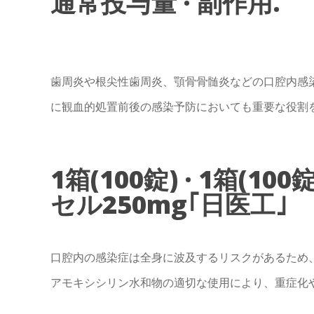
通常投与量 · 副作用.
歯周炎や根尖性歯周炎、顎骨骨髄炎などの口腔内感
に観血的処置前後の感染予防においても重要な役割
1箱(100錠) · 1箱(1
セル250mg｢日医工｣
口腔内の感染症は全身に波及するリスクがあるため
アモキシシリン水和物の適切な使用により、重症化