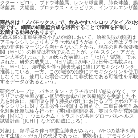
クター・ピロリ、ブドウ球菌属、レンサ球菌属、肺炎球菌、腸
球菌属、大腸菌、プロテウス・ミラビリス、インフルエンザ菌
商品名は「ノバモックス」で、飲みやすいシロップタイプのお
薬です。 細菌の細胞壁合成を阻害することで増殖を抑制し、
殺菌する効果があります。
5歳未満の非重症肺炎小児の治療において、治療失敗の頻度は
アモキシシリンよりもプラセボのほうが高く、この差はプラセ
ボの非劣性マージンを満たさないことから、現在の世界保健機
関（WHO）の推奨は有効であることが、パキスタン・アガカ
ーン大学のFyezah Jehan氏らが実施した「RETAPP試験」で示
された。研究の成果は、NEJM誌2020年7月2日号に掲載され
た。WHOは、頻呼吸を伴う肺炎患者に経口アモキシシリンを
推奨している。一方、この病態の治療にアモキシシリンを使用
しなくても、使用した場合に対して非劣性である可能性を示唆
するデータがあるという。
研究グループは、パキスタン・カラチ市のHIV感染がなく、マ
ラリアの発生率が低い低所得地域の1次医療施設を受診した小
児を対象に、頻呼吸を伴う肺炎の管理におけるプラセボのアモ
キシシリンに対する非劣性を検証する目的で、二重盲検無作為
化対照比較試験を行った（英国国際開発省、英国医学研究評議
会［MRC］、ウェルカム・トラストの共同グローバルヘルス
試験計画［JGHT］などの助成による）。
対象は、頻呼吸を伴う非重症肺炎がみられ、WHOの基準を満
たす生後2～59ヵ月の患児であった。被験者は、アモキシシリ