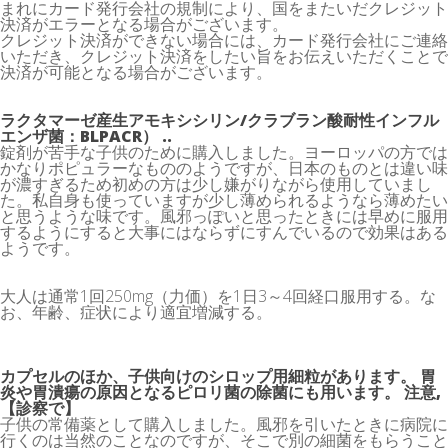
まれにカード発行会社の規制により、国をまたいだクレジット
決済がエラーとなる場合がございます。
クレジット決済ができない場合には、カード発行会社にご連絡
いただき、クレジット決済をしたい旨をお伝えいただくことで
決済が可能となる場合がございます。
ラクタマーゼ産生アモキシシリン/クラブラン酸耐性インフル
エンザ菌：BLPACR） ..
錠剤が苦手な子供のために購入しました。ヨーロッパの方では
かなりポピュラーなもののようですが、日本のものとは違い味
が濃すぎるため初めの方は少し嫌がりながら使用していまし
た。私自身も使っていますが少し薄められるようなら薄めたい
と思うような味です。風邪っぽいと思ったときには早めに服用
するようにすると大事にはならずにすんでいるので効果はある
ようです。
大人は通常1回250mg（力価）を1日3～4回経口服用する。な
お、年齢、症状により適宜増減する。
カプセルのほか、子供向けのシロップ用細粒があります。 胃
炎や胃潰瘍の原因となるピロリ菌の除菌にも用います。 注意,
【診察で】
子供の常備薬として購入しました。風邪を引いたときに病院に
行くのは当然のことなのですが、そこで別の細菌をもらうこと