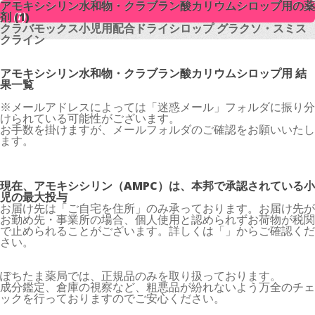
アモキシシリン水和物・クラブラン酸カリウムシロップ用の薬
アモキシシリン水和物・クラブラン酸カリウムシロップ用の薬
剤 (1)
剤 (1)
クラバモックス小児用配合ドライシロップ グラクソ・スミス
クラバモックス小児用配合ドライシロップ グラクソ・スミス
クライン
クライン
アモキシシリン水和物・クラブラン酸カリウムシロップ用 結
果一覧
※メールアドレスによっては「迷惑メール」フォルダに振り分
けられている可能性がございます。
お手数を掛けますが、メールフォルダのご確認をお願いいたし
ます。
現在、アモキシシリン（AMPC）は、本邦で承認されている小
児の最大投与
お届け先は「ご自宅を住所」のみ承っております。お届け先が
お勤め先・事業所の場合、個人使用と認められずお荷物が税関
で止められることがございます。詳しくは「」からご確認くだ
さい。
ぽちたま薬局では、正規品のみを取り扱っております。
成分鑑定、倉庫の視察など、粗悪品が紛れないよう万全のチェ
ックを行っておりますのでご安心ください。