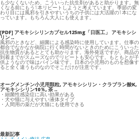
も少なくないため、こういった抗生剤があると助かります。無
くなる前にもう1本リピートしようと考えています。季節の変
わり目には風邪を引きやすいうちの子供には大活躍の1本にな
っています。もちろん大人にも使えます。
[PDF] アモキシシリンカプセル125mg「日医工」 アモキシシ
リン ..
風邪のときなど、細菌による感染時に使用しています。仕事の
都合でなかなか病院に行く時間がないときのためにこういった
抗生物質があるととても助かります。海外発送ですが、商品の
到着までがスムーズなのでリピートも安心です。もともとが子
供ようなので味はパイン味です。日本の小児用のものを想像す
ると全く違うものなのでそこだけが注意です。
オーグメンチン小児用顆粒, アモキシシリン・クラブラン酸K,
アモキシシリン10％, 茶 ..
・細菌性感染症に高い効果がある
・犬や猫に与えやすい液体タイプ
・人間用の薬だが犬猫にも使用できる
最新記事