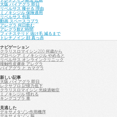
トレチノイン療法 広島
大阪 バイアグラ 即日
リベルサス 痩せる 理由
ミノキシジル 保険適用
リベルサス 包装
動画 スペースコブラ
アレグラ 何日飲む
アレグラ飲む時間
フィナステリド 抜け毛 減るまで
トレチノイン 顔 真っ赤
ナビゲーション
クラリスロマイシン200 何歳から
プロペシア ミノキシジル やめると
リベルサス オンラインクリニック
接触性皮膚炎 アレグラ
バイアグラ と カマグラ
新しい記事
大阪 バイアグラ 即日
レクサプロ 記憶力低下
クラリスロマイシン 光線過敏症
ミノキシジル 慣れる
キングコブラ 車
見逃した
デキサメタゾン作用機序
デキサメタゾン 脳