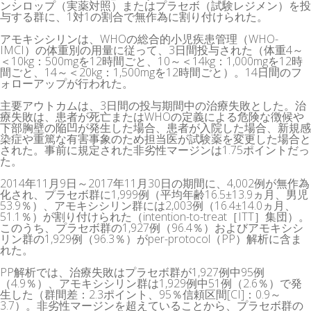
ンシロップ（実薬対照）またはプラセボ（試験レジメン）を投
与する群に、1対1の割合で無作為に割り付けられた。
アモキシシリンは、WHOの総合的小児疾患管理（WHO-
IMCI）の体重別の用量に従って、3日間投与された（体重4～
＜10kg：500mgを12時間ごと、10～＜14kg：1,000mgを12時
間ごと、14～＜20kg：1,500mgを12時間ごと）。14日間のフ
ォローアップが行われた。
主要アウトカムは、3日間の投与期間中の治療失敗とした。治
療失敗は、患者が死亡またはWHOの定義による危険な徴候や
下部胸壁の陥凹が発生した場合、患者が入院した場合、新規感
染症や重篤な有害事象のため担当医が試験薬を変更した場合と
された。事前に規定された非劣性マージンは1.75ポイントだっ
た。
2014年11月9日～2017年11月30日の期間に、4,002例が無作為
化され、プラセボ群に1,999例（平均年齢16.5±13.9ヵ月、男児
53.9％）、アモキシシリン群には2,003例（16.4±14.0ヵ月、
51.1％）が割り付けられた（intention-to-treat［ITT］集団）。
このうち、プラセボ群の1,927例（96.4％）およびアモキシシ
リン群の1,929例（96.3％）がper-protocol（PP）解析に含ま
れた。
PP解析では、治療失敗はプラセボ群が1,927例中95例
（4.9％）、アモキシシリン群は1,929例中51例（2.6％）で発
生した（群間差：2.3ポイント、95％信頼区間[CI]：0.9～
3.7）。非劣性マージンを超えていることから、プラセボ群の