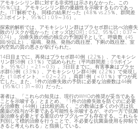
アモキシシリン群に対する非劣性は示されなかった。この
95％CIは、アモキシシリン群の優越性を示唆するものであっ
た。ITT解析でも、同様の結果だった（4.8％ vs.2.5％、群間差
2.3ポイント、95％CI：0.9～3.6）。
探索的解析では、アモキシシリン群はプラセボ群に比べ治療失
敗のリスクが低かった（オッズ比[OR]：0.52、95％CI：0.37～
0.74）。治療失敗の他の独立の予測因子として、呼吸数（45
回/分以上）、喘鳴、発熱、発熱の既往歴、下痢の既往歴、室
内空気の質の悪さが挙げられた。
14日目までに、再発はプラセボ群40例（2.2％）、アモキシシ
リン群58例（3.1％）で認められた（平均群間差：0.9ポイン
ト、95％CI：－2.1～0.3）。3日目までに、有害事象はプラセ
ボ群63例（3.3％）、アモキシシリン群43例（2.2％）で発現し
た（1.0ポイント、－0.2～2.2）。両群1例（＜0.1％）ずつが死
亡した。また、1件の治療失敗の予防に必要な治療数は44例
（95％CI：31～80）だった。
著者は、「これらの知見は、現行のWHOの推奨が妥当である
ことを示唆する」とまとめ、「1件の治療失敗を防ぐのに必要
な治療数（44例）は比較的高く、この数値は多くの小児は抗
菌薬の投与が不要である可能性を示唆するが、その一方で抗菌
薬治療を必要とする重症のサブグループも存在する。これらを
判別して標的治療を行うことで、不必要な抗菌薬使用を抑制で
きると考えられる」と指摘している。