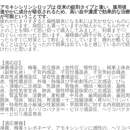
アモキシシリンシロップは 従来の錠剤タイプと違い、服用後
速やかに成分が吸収されるため、高い血中濃度で効果的な治療
が可能ということです.
疲れがたまりすぎると扁桃腺炎になる私には欠かせないものに
なっています。病院にも通っていますが知人からこちらのサイ
トのことを聞いて思い切って購入してみました。到着まで10
日ぐらいかかったと思います。扁桃腺の調子が良くないなと思
ったらすぐに対策として飲むようにしています。腫れが酷くな
ることは少なくなったので効果は出ていると感じているので続
けたいと思います。
【適応症】
淋菌感染症、梅毒、前立腺炎（急性症、慢性症）、精巣上体炎
（副睾丸炎）、子宮内感染、子宮付属器炎、子宮旁結合織炎、
表在性皮膚感染症、深在性皮膚感染症、リンパ管・リンパ節
炎、慢性膿皮症、外傷・熱傷及び手術創等の二次感染、びら
ん・潰瘍の二次感染、乳腺炎、骨髄炎、咽頭・喉頭炎、扁桃
炎、急性気管支炎、肺炎、慢性呼吸器病変の二次感染、膀胱
炎、腎盂腎炎、涙嚢炎、麦粒腫、中耳炎、歯周組織炎、歯冠周
囲炎、顎炎、猩紅熱、胃潰瘍・十二指腸潰瘍・胃MALTリンパ
腫・特発性血小板減少性紫斑病・早期胃癌に対する内視鏡的治
療後胃におけるヘリコバクター・ピロリ感染症、ヘリコバクタ
ー・ピロリ感染胃炎
【適応菌種】
淋菌、梅毒トレポネーマ、アモキシシリンに感性の、ヘリコバ