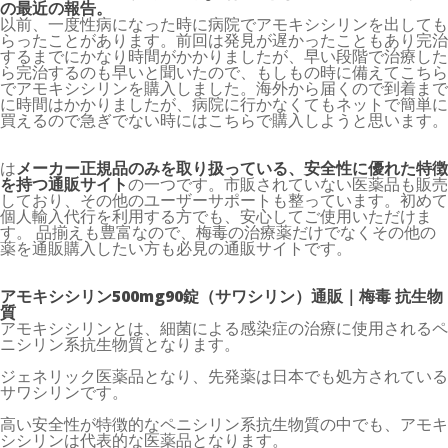
の最近の報告。
以前、一度性病になった時に病院でアモキシシリンを出しても
らったことがあります。前回は発見が遅かったこともあり完治
するまでにかなり時間がかかりましたが、早い段階で治療した
ら完治するのも早いと聞いたので、もしもの時に備えてこちら
でアモキシシリンを購入しました。海外から届くので到着まで
に時間はかかりましたが、病院に行かなくてもネットで簡単に
買えるので急ぎでない時にはこちらで購入しようと思います。
は
メーカー正規品のみを取り扱っている、安全性に優れた特徴
を持つ通販サイト
の一つです。市販されていない医薬品も販売
しており、その他のユーザーサポートも整っています。初めて
個人輸入代行を利用する方でも、安心してご使用いただけま
す。 品揃えも豊富なので、梅毒の治療薬だけでなくその他の
薬を通販購入したい方も必見の通販サイトです。
アモキシシリン500mg90錠（サワシリン）通販｜梅毒 抗生物
質
アモキシシリンとは、細菌による感染症の治療に使用されるペ
ニシリン系抗生物質となります。
ジェネリック医薬品となり、先発薬は日本でも処方されている
サワシリンです。
高い安全性が特徴的なペニシリン系抗生物質の中でも、アモキ
シシリンは代表的な医薬品となります。