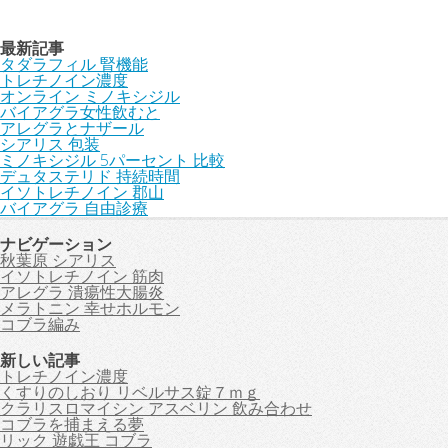
最新記事
タダラフィル 腎機能
トレチノイン濃度
オンライン ミノキシジル
バイアグラ女性飲むと
アレグラとナザール
シアリス 包装
ミノキシジル 5パーセント 比較
デュタステリド 持続時間
イソトレチノイン 郡山
バイアグラ 自由診療
ナビゲーション
秋葉原 シアリス
イソトレチノイン 筋肉
アレグラ 潰瘍性大腸炎
メラトニン 幸せホルモン
コブラ編み
新しい記事
トレチノイン濃度
くすりのしおり リベルサス錠７ｍｇ
クラリスロマイシン アスベリン 飲み合わせ
コブラを捕まえる夢
リック 遊戯王 コブラ