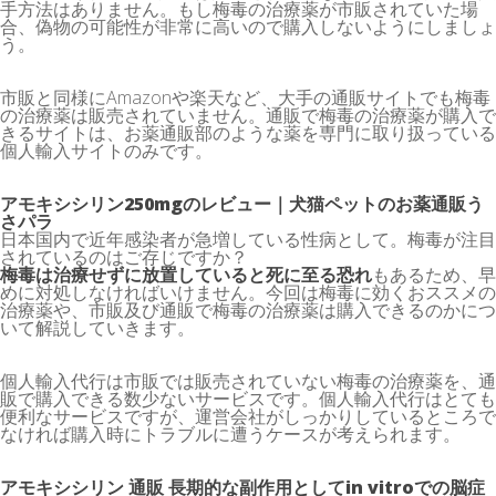
手方法はありません。もし梅毒の治療薬が市販されていた場
合、偽物の可能性が非常に高いので購入しないようにしましょ
う。
市販と同様にAmazonや楽天など、大手の通販サイトでも梅毒
の治療薬は販売されていません。通販で梅毒の治療薬が購入で
きるサイトは、お薬通販部のような薬を専門に取り扱っている
個人輸入サイトのみです。
アモキシシリン250mgのレビュー｜犬猫ペットのお薬通販う
さパラ
日本国内で近年感染者が急増している性病として。梅毒が注目
されているのはご存じですか？
梅毒は治療せずに放置していると死に至る恐れ
もあるため、早
めに対処しなければいけません。今回は梅毒に効くおススメの
治療薬や、市販及び通販で梅毒の治療薬は購入できるのかにつ
いて解説していきます。
個人輸入代行は市販では販売されていない梅毒の治療薬を、通
販で購入できる数少ないサービスです。個人輸入代行はとても
便利なサービスですが、運営会社がしっかりしているところで
なければ購入時にトラブルに遭うケースが考えられます。
アモキシシリン 通販
長期的な副作用としてin vitroでの脳症