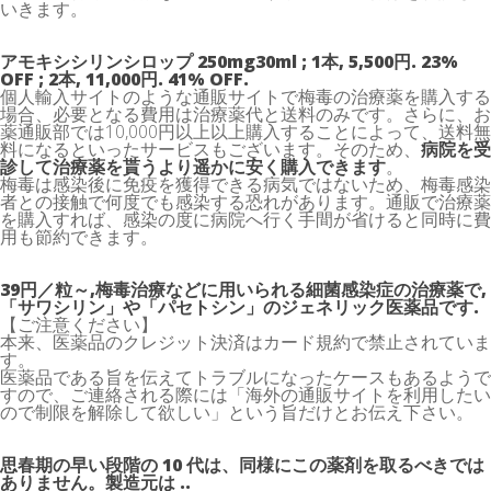
いきます。
アモキシシリンシロップ 250mg30ml ; 1本, 5,500円. 23%
OFF ; 2本, 11,000円. 41% OFF.
個人輸入サイトのような通販サイトで梅毒の治療薬を購入する
場合、必要となる費用は治療薬代と送料のみです。さらに、お
薬通販部では10,000円以上以上購入することによって、送料無
料になるといったサービスもございます。そのため、
病院を受
診して治療薬を貰うより遥かに安く購入できます
。
梅毒は感染後に免疫を獲得できる病気ではないため、梅毒感染
者との接触で何度でも感染する恐れがあります。通販で治療薬
を購入すれば、感染の度に病院へ行く手間が省けると同時に費
用も節約できます。
39円／粒～,梅毒治療などに用いられる細菌感染症の治療薬で,
「サワシリン」や「パセトシン」のジェネリック医薬品です.
【ご注意ください】
本来、医薬品のクレジット決済はカード規約で禁止されていま
す。
医薬品である旨を伝えてトラブルになったケースもあるようで
すので、ご連絡される際には「海外の通販サイトを利用したい
ので制限を解除して欲しい」という旨だけとお伝え下さい。
思春期の早い段階の 10 代は、同様にこの薬剤を取るべきでは
ありません。製造元は ..