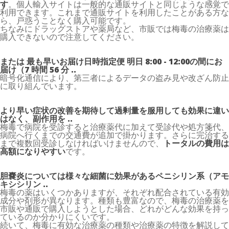
す
。個人輸入サイトは一般的な通販サイトと同じような感覚で
利用できます。これまで通販サイトを利用したことがある方な
ら、戸惑うことなく購入可能です。
ちなみにドラッグストアや薬局など、市販では梅毒の治療薬は
購入できないので注意してください。
または 最も早いお届け日時指定便 明日 8:00 - 12:00の間にお
届け（7 時間 56 分 ..
暗号化通信により、第三者によるデータの盗み見や改ざん防止
に取り組んでいます。
より早い症状の改善を期待して過剰量を服用しても効果に違い
はなく、副作用を ..
梅毒で病院を受診すると治療薬代に加えて受診代や処方箋代、
病院へ行くまでの交通費が追加で掛かります。さらに完治する
まで複数回受診しなければいけませんので、
トータルの費用は
高額になりやすい
です。
胆嚢炎については様々な細菌に効果があるペニシリン系（アモ
キシシリン ..
梅毒の薬はいくつかありますが、それぞれ配合されている有効
成分や剤形が異なります。種類も豊富なので、梅毒の治療薬を
市販や通販で購入しようとした場合、どれがどんな効果を持っ
ているのか分かりにくいです。
続いて、梅毒に有効な治療薬の種類や治療薬の特徴を解説して