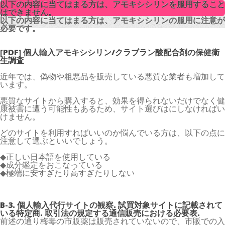
以下の内容に当てはまる方は、アモキシシリンを服用すること
以下の内容に当てはまる方は、アモキシシリンを服用すること
はできません。
はできません。
以下の内容に当てはまる方は、アモキシシリンの服用に注意が
以下の内容に当てはまる方は、アモキシシリンの服用に注意が
必要です。
必要です。
[PDF] 個人輸入アモキシシリン/クラブラン酸配合剤の保健衛
生調査
近年では、偽物や粗悪品を販売している悪質な業者も増加して
います。
悪質なサイトから購入すると、効果を得られないだけでなく健
康被害に遭う可能性もあるため、サイト選びはにしなければい
けません。
どのサイトを利用すればいいのか悩んでいる方は、以下の点に
注意して選ぶといいでしょう。
◆正しい日本語を使用している
◆成分鑑定をおこなっている
◆極端に安すぎたり高すぎたりしない
B-3. 個人輸入代行サイトの観察. 試買対象サイトに記載されて
いる特定商. 取引法の規定する通信販売における必要表.
前述の通り梅毒の市販薬は販売されていないので、市販での入