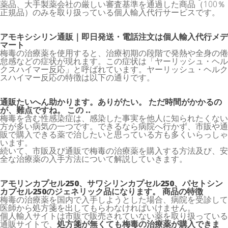
薬品、大手製薬会社の厳しい審査基準を通過した商品（100％
正規品）のみを取り扱っている個人輸入代行サービスです。
アモキシシリン通販｜即日発送・電話注文は個人輸入代行メデ
マート
梅毒の治療薬を使用すると、治療初期の段階で発熱や全身の倦
怠感などの症状が現れます。この症状は「ヤーリッシュ・ヘル
クスハイマー反応」と呼ばれています。ヤーリッシュ・ヘルク
スハイマー反応の特徴は以下の通りです。
通販たいへん助かります。ありがたい。 ただ時間がかかるの
が、難点ですね。 この ..
梅毒を含む性感染症は、感染した事実を他人に知られたくない
方が多い病気の一つです。できるなら病院へ行かず、市販や通
販で購入できる薬で治したいと思っている方も多くいらっしゃ
います。
続いて、市販及び通販で梅毒の治療薬を購入する方法及び、安
全な治療薬の入手方法について解説していきます。
アモリンカプセル250、サワシリンカプセル250、パセトシン
カプセル250のジェネリック品になります。 商品の特徴
梅毒の治療薬を国内で入手しようとした場合、病院を受診して
医師から処方箋を出してもらわなければいけません。
個人輸入サイトは市販で販売されていない薬を取り扱っている
通販サイトで、
処方箋が無くても梅毒の治療薬が購入できま