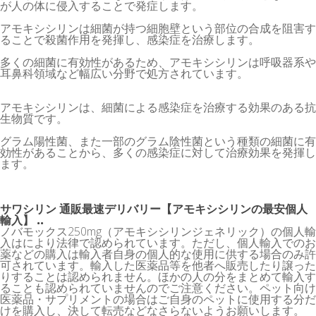
が人の体に侵入することで発症します。
アモキシシリンは細菌が持つ細胞壁という部位の合成を阻害す
ることで殺菌作用を発揮し、感染症を治療します。
多くの細菌に有効性があるため、アモキシシリンは呼吸器系や
耳鼻科領域など幅広い分野で処方されています。
アモキシシリンは、細菌による感染症を治療する効果のある抗
生物質です。
グラム陽性菌、また一部のグラム陰性菌という種類の細菌に有
効性があることから、多くの感染症に対して治療効果を発揮し
ます。
サワシリン 通販最速デリバリー【アモキシシリンの最安個人
輸入】 ..
ノバモックス250mg（アモキシシリンジェネリック）の個人輸
入はにより法律で認められています。ただし、個人輸入でのお
薬などの購入は輸入者自身の個人的な使用に供する場合のみ許
可されています。輸入した医薬品等を他者へ販売したり譲った
りすることは認められません。ほかの人の分をまとめて輸入す
ることも認められていませんのでご注意ください。ペット向け
医薬品・サプリメントの場合はご自身のペットに使用する分だ
けを購入し、決して転売などなさらないようお願いします。