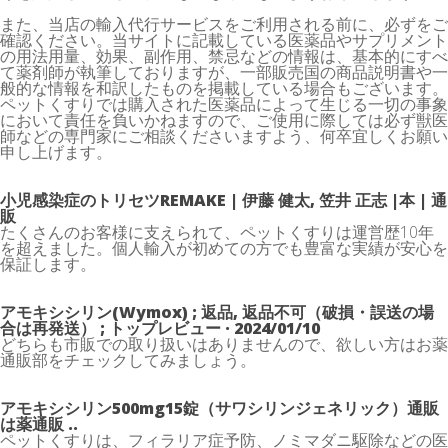
また、当店の輸入代行サービスをご利用される前に、必ずをご
確認ください。当サイトに記載している医薬品やサプリメント
の用法用量、効果、副作用、禁忌などの情報は、基本的にすべ
て薬剤師が執筆しておりますが、一部販売国の商品説明書や一
般的な情報を和訳したものを掲載している場合もございます。
ペットくすりでは購入された医薬品によって生じる一切の事象
において責任を負いかねますので、ご使用に際しては必ず獣医
師などの専門家にご相談くださいますよう、何卒宜しくお願い
申し上げます。
小児感染症のトリセツREMAKE | 伊藤 健太, 笠井 正志 |本 | 通
販
たくさんのお客様に支えられて、ペットくすりは運営歴10年
を超えました。個人輸入が初めての方でも豊富な実績が安心を
保証します。
アモキシシリン(Wymox) ; 返品, 返品不可（破損・誤送の場
合は再発送） ; トップレビュー · 2024/01/10
どちらも市販での取り扱いはありませんので、欲しい方はお薬
通販部をチェックしてみましょう。
アモキシシリン500mg15錠（サワシリンジェネリック）通販
は薬通販 ..
ペットくすりは、フィラリア症予防、ノミマダニ駆除などの医