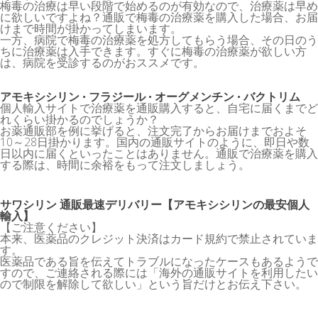
梅毒の治療は早い段階で始めるのが有効なので、治療薬は早め
に欲しいですよね？通販で梅毒の治療薬を購入した場合、お届
けまで時間が掛かってしまいます。
一方、病院で梅毒の治療薬を処方してもらう場合、その日のう
ちに治療薬は入手できます。すぐに梅毒の治療薬が欲しい方
は、病院を受診するのがおススメです。
アモキシシリン · フラジール · オーグメンチン · バクトリム
個人輸入サイトで治療薬を通販購入すると、自宅に届くまでど
れくらい掛かるのでしょうか？
お薬通販部を例に挙げると、注文完了からお届けまでおよそ
10～28日掛かります。国内の通販サイトのように、即日や数
日以内に届くといったことはありません。通販で治療薬を購入
する際は、時間に余裕をもって注文しましょう。
サワシリン 通販最速デリバリー【アモキシシリンの最安個人
輸入】
【ご注意ください】
本来、医薬品のクレジット決済はカード規約で禁止されていま
す。
医薬品である旨を伝えてトラブルになったケースもあるようで
すので、ご連絡される際には「海外の通販サイトを利用したい
ので制限を解除して欲しい」という旨だけとお伝え下さい。