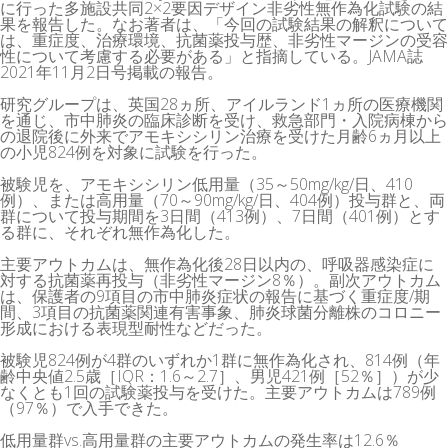
に行った多施設共同2×2要因デザイン非劣性無作為化試験の結
果を報告した。なお著者は、「今回の試験結果の解釈について
は、重症度、治療環境、抗菌薬投与歴、非劣性マージンの受容
性について考慮する必要がある」と指摘している。JAMA誌
2021年11月2日号掲載の報告。
研究グループは、英国28ヵ所、アイルランド1ヵ所の医療機関
を通じ、市中肺炎の臨床診断を受け、救急部門・入院病棟から
の退院後に外来でアモキシシリン治療を受けた月齢6ヵ月以上
の小児824例を対象に試験を行った。
被験児を、アモキシシリン低用量（35～50mg/kg/日、410
例）、または高用量（70～90mg/kg/日、404例）投与群と、両
群について投与期間を3日間（413例）、7日間（401例）とす
る群に、それぞれ無作為化した。
主要アウトカムは、無作為化後28日以内の、呼吸器感染症に
対する抗菌薬再投与（非劣性マージン8％）。副次アウトカム
は、保護者の9項目の市中肺炎症状の報告に基づく重症度/期
間、3項目の抗菌薬関連有害事象、肺炎球菌分離株のコロニー
形成における表現型耐性などだった。
被験児824例が4群のいずれか1群に無作為化され、814例（年
齢中央値2.5歳［IQR：1.6～2.7］、男児421例［52％］）が少
なくとも1回の試験薬投与を受けた。主要アウトカムは789例
（97％）で入手できた。
低用量群vs.高用量群の主要アウトカムの発生率は12.6％