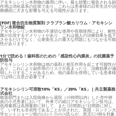
アモキシシリン水和物の服用に伴い、最も頻繁に報告される副
作用は消化器系の症状であり、これらは患者様の日常生活や治
療継続に大きな影響を与える可能性があります。
[PDF] 複合抗生物質製剤 クラブラン酸カリウム・アモキシシ
リン水和物錠
アモキシシリン水和物の不適切な使用や長期使用により、耐性
菌が出現するデメリットがあり、これは個人の治療効果を低下
させるだけでなく、公衆衛生上の重大な問題にもつながる可能
性があります。
1分で読める！歯科医のための「感染性心内膜炎」の抗菌薬予
防投与
アモキシシリン水和物は他の薬剤と相互作用を起こす可能性が
あり、これにより副作用のリスクが高まったり、治療効果が減
弱したりすることがあるため、他の薬剤を併用している患者様
では特に注意が必要です。
アモキシシリン可溶散10%「KS」／20%「KS」 | 共立製薬株
式会社
救急部門または入院病棟から退院（48時間以内）した市中肺
炎の小児患者において、外来での経口アモキシシリン投与は、
低用量群は高用量群に対して、また3日間群は7日間群に対し
て、いずれも非劣性であることが示された。英国・ロンドン大
学セントジョージ校のJulia A. Bielicki氏らが、患児824例を対象