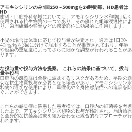
アモキシシリンのみ1回250～500mgを24時間毎。HD患者は
HD
歯科・口腔外科領域においても、アモキシシリン水和物は広く
使用される抗生物質の一つであり、その優れた組織浸透性によ
り、歯周組織や顎骨などの感染部位に効果的に作用します。
小児の場合は体重に応じて投与量が決定され、通常は1日20-
40mg/kgを3回に分けて服用することが推奨されており、年齢
や感染の重症度によってさらに細かな調整が行われることがあ
ります。
な投与量や投与方法を提案。 これらの結果に基づいて、投与
量や投与
口腔内の感染症は全身に波及するリスクがあるため、早期の適
切な抗生物質投与が必要となる場合があり、アモキシシリン水
和物の適切な使用により、重症化や全身性感染症への進展を防
ぐことができます。
これらの感染症に罹患した患者様では、口腔内の細菌叢を考慮
した上で、アモキシシリン水和物の投与が検討され、局所治療
と全身的な抗菌薬治療を組み合わせた総合的なアプローチが行
われます。