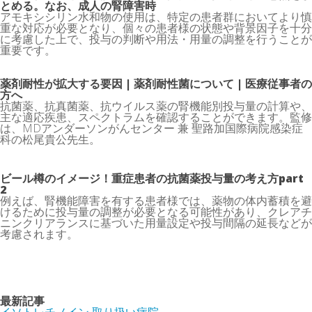
とめる。なお、成⼈の腎障害時
アモキシシリン水和物の使用は、特定の患者群においてより慎
重な対応が必要となり、個々の患者様の状態や背景因子を十分
に考慮した上で、投与の判断や用法・用量の調整を行うことが
重要です。
薬剤耐性が拡大する要因 | 薬剤耐性菌について | 医療従事者の
方へ
抗菌薬、抗真菌薬、抗ウイルス薬の腎機能別投与量の計算や、
主な適応疾患、スペクトラムを確認することができます。監修
は、MDアンダーソンがんセンター 兼 聖路加国際病院感染症
科の松尾貴公先生。
ビール樽のイメージ！重症患者の抗菌薬投与量の考え方part
2
例えば、腎機能障害を有する患者様では、薬物の体内蓄積を避
けるために投与量の調整が必要となる可能性があり、クレアチ
ニンクリアランスに基づいた用量設定や投与間隔の延長などが
考慮されます。
最新記事