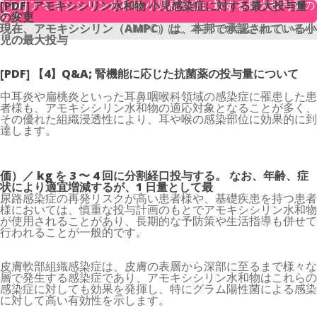
[PDF] アモキシシリン水和物 小児感染症に対する最大投与量の
[PDF] アモキシシリン水和物 小児感染症に対する最大投与量
変更
の変更
現在、アモキシシリン（AMPC）は、本邦で承認されている小
現在、アモキシシリン（AMPC）は、本邦で承認されている小
児の最大投与
児の最大投与
[PDF] 【4】Q&A; 腎機能に応じた抗菌薬の投与量について
中耳炎や扁桃炎といった耳鼻咽喉科領域の感染症に罹患した患
者様も、アモキシシリン水和物の適応対象となることが多く、
その優れた組織浸透性により、耳や喉の感染部位に効果的に到
達します。
価）／ kg を 3 〜 4 回に分割経口投与する。 なお、年齢、症
状により適宜増減するが、1 日量として最
尿路感染症の再発リスクが高い患者様や、基礎疾患を持つ患者
様においては、慎重な投与計画のもとでアモキシシリン水和物
が使用されることがあり、長期的な予防策や生活指導も併せて
行われることが一般的です。
皮膚軟部組織感染症は、皮膚の表層から深部に至るまで様々な
層で発生する感染症であり、アモキシシリン水和物はこれらの
感染症に対しても効果を発揮し、特にグラム陽性菌による感染
に対して高い有効性を示します。