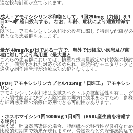
適な投与計画が立てられます。
成人：アモキシシリン水和物として、1回250mg（力価）を1
日3〜4回経口投与する。 なお、年齢、症状により適宜増減す
る。
以下に、アモキシシリン水和物の投与に際して特別な配慮が必
要となる患者群を示します。
量が 40mg/kg/日である一方で、海外では幅広い疾患及び菌
種に対してより高用量（最大量と
これらの患者群においては、慎重な投与量設定や代替薬の検討
など、個別化された対応が求められ、継続的なモニタリングと
適切な副作用管理が治療成功の鍵となります。
[PDF] アモキシシリンカプセル125mg「日医工」 アモキシシ
リン ..
アモキシシリン水和物は広域スペクトルの抗菌活性を有し、グ
ラム陽性菌およびグラム陰性菌の両方に効果を示すため、多様
な細菌感染症の治療に応用できる可能性があります。
・ホスホマイシン1回1000mg 1日3回 （ESBL産生菌を考慮す
る場合）
例えば、呼吸器感染症の場合、肺組織への移行性が良好なため
比較的短期間で効果が現れますが、骨髄炎などの深部感染症で