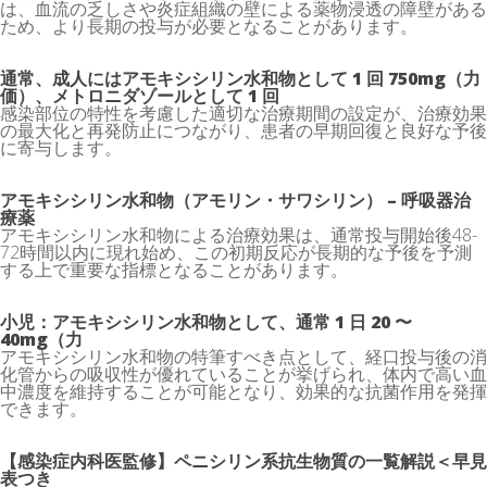
は、血流の乏しさや炎症組織の壁による薬物浸透の障壁がある
ため、より長期の投与が必要となることがあります。
通常、成人にはアモキシシリン水和物として 1 回 750mg（力
価）、メトロニダゾールとして 1 回
感染部位の特性を考慮した適切な治療期間の設定が、治療効果
の最大化と再発防止につながり、患者の早期回復と良好な予後
に寄与します。
アモキシシリン水和物（アモリン・サワシリン） – 呼吸器治
療薬
アモキシシリン水和物による治療効果は、通常投与開始後48-
72時間以内に現れ始め、この初期反応が長期的な予後を予測
する上で重要な指標となることがあります。
小児：アモキシシリン水和物として、通常 1 日 20 〜
40mg（力
アモキシシリン水和物の特筆すべき点として、経口投与後の消
化管からの吸収性が優れていることが挙げられ、体内で高い血
中濃度を維持することが可能となり、効果的な抗菌作用を発揮
できます。
【感染症内科医監修】ペニシリン系抗生物質の一覧解説＜早見
表つき