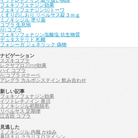
イソトレチノイン 取り扱い病院
フェキソフェナジン効果
フェキソフェナジン60トーワ
くすりのしおり リベルサス錠３ｍｇ
ミノキシジル 塗り薬
コブラ 生息地
Ah コブラ
フェキソフェナジン塩酸塩 抗生物質
デュタステリド 札幌
フォシーガ ジェネリック 偽物
ナビゲーション
スズキコブラ
レクサプロ20mg効果
ハイ コブラ
Acコブラ gtクーペ
アレグラ カルボシステイン 飲み合わせ
新しい記事
フェキソフェナジン効果
イソトレチノイン 香川
ミノキシジル初期脱毛
リベルサス 定期便
江古田 コブラ
見逃した
ミノキシジル 内服 かゆみ
鼻詰まり クラリスロマイシン