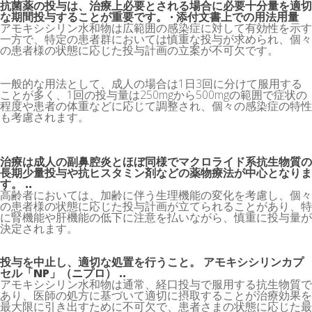
抗菌薬の投与は、治療上必要とされる場合に必要十分量を適切
な期間投与することが重要です。 · 添付文書上での用法用量
アモキシシリン水和物は広範囲の感染症に対して有効性を示す
一方で、特定の患者群においては慎重な投与が求められ、個々
の患者様の状態に応じた投与計画の立案が不可欠です。
一般的な用法として、成人の場合は1日3回に分けて服用する
ことが多く、1回の投与量は250mgから500mgの範囲で症状の
程度や患者の体重などに応じて調整され、個々の感染症の特性
も考慮されます。
治療は成人の副鼻腔炎とほぼ同様でマクロライド系抗生物質の
長期少量投与や抗ヒスタミン剤などの薬物療法が中心となりま
す。 ..
高齢者においては、加齢に伴う生理機能の変化を考慮し、個々
の患者様の状態に応じた投与計画が立てられることがあり、特
に腎機能や肝機能の低下に注意を払いながら、慎重に投与量が
決定されます。
投与を中止し、適切な処置を行うこと。 アモキシシリンカプ
セル「NP」（ニプロ） ..
アモキシシリン水和物は通常、経口投与で服用する抗生物質で
あり、医師の処方に基づいて適切に摂取することが治療効果を
最大限に引き出すために不可欠で、患者さまの状態に応じた最