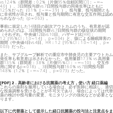
vs.12.4％（群間差：0.2％［片側95％信頼区間[CI]：－∞～
4.0］）、3日間投与群vs.7日間投与群の同発生率はともに
12.5％だった（0.1％［－∞～3.9］）。投与量、投与期間とも
に非劣性が示され、投与量と投与期間に有意な交互作用は認め
られなかった（p＝0.63）。
事前に規定した14項目の副次アウトカムのうち、有意差が認
められたのは、3日間投与群vs.7日間投与群の咳症状の期間
（それぞれ、中央値12日vs.10日、ハザード比[HR]：
1.2［95％CI：1.0～1.4］、p＝0.04）と、咳による睡眠障害の
期間（中央値4日vs.4日、HR：1.2［95％CI：1.0～1.4］、p＝
0.03）だった。
また、サブグループ解析での重症市中肺炎児の主要アウトカム
発生率も有意差は示されなかった。低用量群17.3％ vs.高用量
群13.5％（群間差：3.8％［片側95％CI：－∞～10］、交互作
用に関するp＝0.18）、3日間投与群16.0％ vs.7日間投与群
14.8％（1.2％［－∞～7.4］、p＝0.73）だった。
[PDF] 2．高齢者における抗菌薬の考え方，使い方 経口薬編
これらの薬剤を服用している場合は、必ず医師に相談し、適切
な投薬調整を受けることが不可欠であり、場合によっては代替
薬の検討や投与量の変更、モニタリングの強化などが必要とな
ります。
以下に代替薬として提⽰した経⼝抗菌薬の投与法と注意点をま