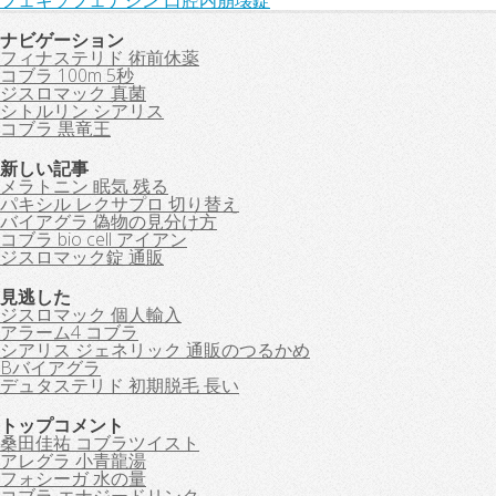
フェキソフェナジン 口腔内崩壊錠
ナビゲーション
フィナステリド 術前休薬
コブラ 100m 5秒
ジスロマック 真菌
シトルリン シアリス
コブラ 黒竜王
新しい記事
メラトニン 眠気 残る
パキシル レクサプロ 切り替え
バイアグラ 偽物の見分け方
コブラ bio cell アイアン
ジスロマック錠 通販
見逃した
ジスロマック 個人輸入
アラーム4 コブラ
シアリス ジェネリック 通販のつるかめ
Bバイアグラ
デュタステリド 初期脱毛 長い
トップコメント
桑田佳祐 コブラツイスト
アレグラ 小青龍湯
フォシーガ 水の量