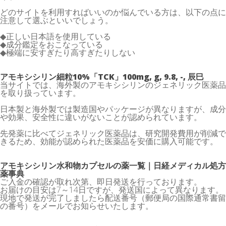
どのサイトを利用すればいいのか悩んでいる方は、以下の点に
注意して選ぶといいでしょう。
◆正しい日本語を使用している
◆成分鑑定をおこなっている
◆極端に安すぎたり高すぎたりしない
アモキシシリン細粒10%「TCK」100mg, g, 9.8, -, 辰巳
当サイトでは、海外製のアモキシシリンのジェネリック医薬品
を取り扱っています。
日本製と海外製では製造国やパッケージが異なりますが、成分
や効果、安全性に違いがないことが認められています。
先発薬に比べてジェネリック医薬品は、研究開発費用が削減で
きるため、効能が認められた医薬品を安価に購入可能です。
アモキシシリン水和物カプセルの薬一覧｜日経メディカル処方
薬事典
ご入金の確認が取れ次第、即日発送を行っております。
お届けの目安は7～14日ですが、発送国によって異なります。
現地で発送が完了しましたら配送番号（郵便局の国際通常書留
の番号）をメールでお知らせいたします。