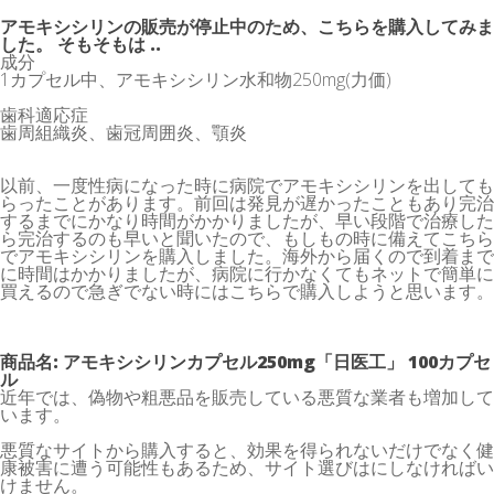
アモキシシリンの販売が停止中のため、こちらを購入してみま
した。 そもそもは ..
成分
1カプセル中、アモキシシリン水和物250mg(力価)
歯科適応症
歯周組織炎、歯冠周囲炎、顎炎
以前、一度性病になった時に病院でアモキシシリンを出しても
らったことがあります。前回は発見が遅かったこともあり完治
するまでにかなり時間がかかりましたが、早い段階で治療した
ら完治するのも早いと聞いたので、もしもの時に備えてこちら
でアモキシシリンを購入しました。海外から届くので到着まで
に時間はかかりましたが、病院に行かなくてもネットで簡単に
買えるので急ぎでない時にはこちらで購入しようと思います。
商品名: アモキシシリンカプセル250mg「日医工」 100カプセ
ル
近年では、偽物や粗悪品を販売している悪質な業者も増加して
います。
悪質なサイトから購入すると、効果を得られないだけでなく健
康被害に遭う可能性もあるため、サイト選びはにしなければい
けません。