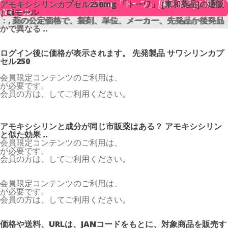
アモキシシリンカプセル250mg 「トーワ」 [東和薬品]の通販 |
アモキシシリンカプセル250mg 「トーワ」 [東和薬品]の通販
Ciモール
| Ciモール
：, 薬の公定価格で、製剤、単位、メーカー、先発品か後発品
：, 薬の公定価格で、製剤、単位、メーカー、先発品か後発品
かで異なる ..
かで異なる ..
ログイン後に価格が表示されます。 先発製品 サワシリンカプ
セル250
会員限定コンテンツのご利用は、
が必要です。
会員の方は、してご利用ください。
アモキシシリンと成分が同じ市販薬はある？ アモキシシリン
と似た効果 ..
会員限定コンテンツのご利用は、
が必要です。
会員の方は、してご利用ください。
会員限定コンテンツのご利用は、
が必要です。
会員の方は、してご利用ください。
価格や送料、URLは、JANコードをもとに、対象商品を販売す