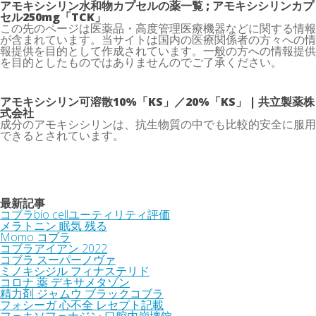
アモキシシリン水和物カプセルの薬一覧 ; アモキシシリンカプ
セル250mg「TCK」
この先のページは医薬品・高度管理医療機器などに関する情報
が含まれています。当サイトは国内の医療関係者の方々への情
報提供を目的として作成されています。一般の方への情報提供
を目的としたものではありませんのでご了承ください。
アモキシシリン可溶散10%「KS」／20%「KS」 | 共立製薬株
式会社
成分のアモキシシリンは、抗生物質の中でも比較的安全に服用
できるとされています。
最新記事
コブラbio cellユーティリティ評価
メラトニン 眠気 残る
Momo コブラ
コブラアイアン 2022
コブラ スーパーノヴァ
ミノキシジル フィナステリド
コロナ 薬 デキサメタゾン
精力剤 ジャムウ ブラックコブラ
フォシーガ 心不全 レセプト記載