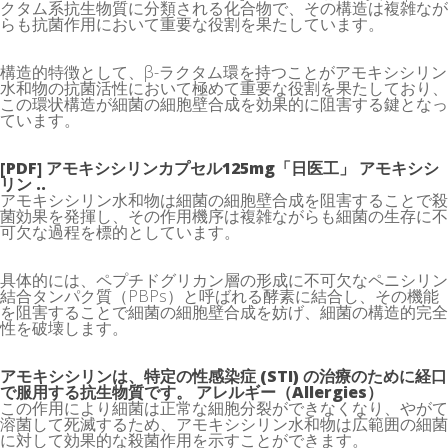
クタム系抗生物質に分類される化合物で、その構造は複雑なが
らも抗菌作用において重要な役割を果たしています。
構造的特徴として、β-ラクタム環を持つことがアモキシシリン
水和物の抗菌活性において極めて重要な役割を果たしており、
この環状構造が細菌の細胞壁合成を効果的に阻害する鍵となっ
ています。
[PDF] アモキシシリンカプセル125mg「日医工」 アモキシシ
リン ..
アモキシシリン水和物は細菌の細胞壁合成を阻害することで殺
菌効果を発揮し、その作用機序は複雑ながらも細菌の生存に不
可欠な過程を標的としています。
具体的には、ペプチドグリカン層の形成に不可欠なペニシリン
結合タンパク質（PBPs）と呼ばれる酵素に結合し、その機能
を阻害することで細菌の細胞壁合成を妨げ、細菌の構造的完全
性を破壊します。
アモキシシリンは、特定の性感染症 (STI) の治療のために経口
で服用する抗生物質です。 アレルギー（Allergies）
この作用により細菌は正常な細胞分裂ができなくなり、やがて
溶菌して死滅するため、アモキシシリン水和物は広範囲の細菌
に対して効果的な殺菌作用を示すことができます。