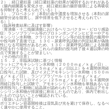
２）．経口避妊薬［経口避妊薬の効果が減弱するおそれがある
（腸内細菌叢を変化させ、経口避妊薬の腸肝循環による再吸収
を抑制すると考えられている）］。
３）．プロベネシド［本剤の血中濃度を増加させる（本剤の尿
細管分泌を阻害し、尿中排泄を低下させると考えられてい
る）］。
（臨床検査結果に及ぼす影響）
〈胃潰瘍・十二指腸潰瘍におけるヘリコバクター・ピロリ感染
症〉ランソプラゾール等のプロトンポンプインヒビターやアモ
キシシリン水和物、クラリスロマイシン等の抗生物質の服用中
や投与終了直後では、１３Ｃ－尿素呼気試験の判定結果が偽陰
性になる可能性があるため、１３Ｃ－尿素呼気試験による除菌
判定を行う場合には、これらの薬剤の投与終了後４週以降の時
点で実施することが望ましい。
（その他の注意）
１５．２．非臨床試験に基づく情報
ラットにアモキシシリン水和物（２０００ｍｇ／ｋｇ／日）、
ランソプラゾール（１５ｍｇ／ｋｇ／日以上）を４週間併用経
口投与した試験、及びイヌにアモキシシリン水和物（５００ｍ
ｇ／ｋｇ／日）、ランソプラゾール（１００ｍｇ／ｋｇ／
日）、クラリスロマイシン（２５ｍｇ／ｋｇ／日）を４週間併
用経口投与した試験で、アモキシシリン水和物を単独あるいは
併用投与した動物に結晶尿が認められているが、結晶はアモキ
シシリン水和物が排尿後に析出したものであり、体内で析出し
たものではないことが確認されている。
（取扱い上の注意）
ポリエチレン容器開栓後は湿気及び光を避けて保存し、なるべ
く速やかに使用すること。