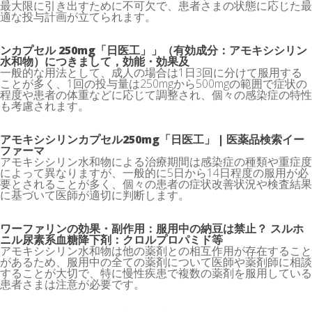
最大限に引き出すために不可欠で、患者さまの状態に応じた最
適な投与計画が立てられます。
ンカプセル 250mg「日医工」」（有効成分：アモキシシリン
水和物）につきまして，効能・効果及
一般的な用法として、成人の場合は1日3回に分けて服用する
ことが多く、1回の投与量は250mgから500mgの範囲で症状の
程度や患者の体重などに応じて調整され、個々の感染症の特性
も考慮されます。
アモキシシリンカプセル250mg「日医工」 | 医薬品検索イー
ファーマ
アモキシシリン水和物による治療期間は感染症の種類や重症度
によって異なりますが、一般的に5日から14日程度の服用が必
要とされることが多く、個々の患者の症状改善状況や検査結果
に基づいて医師が適切に判断します。
ワーファリンの効果・副作用：服用中の納豆は禁止？ スルホ
ニル尿素系血糖降下剤：クロルプロパミド等
アモキシシリン水和物は他の薬剤との相互作用が存在すること
があるため、服用中の全ての薬剤について医師や薬剤師に相談
することが大切で、特に慢性疾患で複数の薬剤を服用している
患者さまは注意が必要です。