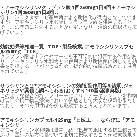
・アモキシシリン/クラブラン酸 1回250mg1日3回＋アモキシ
シリン1回250mg1日3回 ..
近年、β-ラクタマーゼ産生菌による耐性化が問題となっていま
すが、アモキシシリン水和物にクラブラン酸を併用すること
で、この問題に対処することが可能となり、治療の選択肢を広
げています。
効能効果等相違一覧 · TOP · 製品検索; アモキシシリンカプセ
ル250mg「TCK」
クラブラン酸はβ-ラクタマーゼを不可逆的に阻害する作用があ
り、アモキシシリン水和物との併用により耐性菌に対しても効
果を発揮することができるため、複合的な抗菌戦略として注目
されています。
サワシリンとは?アモキシシリンの効能,副作用等を説明,ジェ
ネリックや薬価も調べられる(おくすり110番:薬事典版)
このような複合的なアプローチにより、アモキシシリン水和物
は現代の抗生物質療法において依然として大切な役割を果たし
ており、その有用性は今後も継続すると考えられています。
アモキシシリンカプセル 125mg「日医工」」ならびに「アモ
キシシリ
アモキシシリン水和物は通常、経口投与で服用する抗生物質で
あり、医師の処方に基づいて適切に摂取することが治療効果を