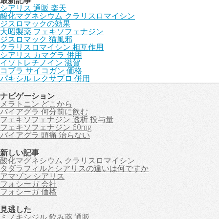
最新記事
シアリス 通販 楽天
酸化マグネシウム クラリスロマイシン
ジスロマックの効果
大昭製薬 フェキソフェナジン
ジスロマック 猫風邪
クラリスロマイシン 相互作用
シアリス カマグラ 併用
イソトレチノイン 滋賀
コブラ サイコガン 価格
パキシル レクサプロ 併用
ナビゲーション
メラトニン どこから
バイアグラ 何分前に飲む
フェキソフェナジン 透析 投与量
フェキソフェナジン 60mg
バイアグラ 頭痛 治らない
新しい記事
酸化マグネシウム クラリスロマイシン
タダラフィルとシアリスの違いは何ですか
アマゾン シアリス
フォシーガ 会社
フォシーガ 価格
見逃した
ミノキシジル 飲み薬 通販