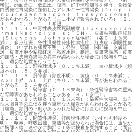
明）：投与から数時間以内の反復性嘔吐を主症状とし、下痢、
嗜眠、顔面蒼白、低血圧、腹痛、好中球増加等を伴う、食物蛋
白誘発性胃腸炎に類似したアレルギー性胃腸炎（Ｄｒｕｇ－ｉ
ｎｄｕｃｅｄｅｎｔｅｒｏｃｏｌｉｔｉｓｓｙｎｄｒｏｍｅ）
があらわれることがある（主に小児で報告されている）〔２．
１、８．２、９．１．１参照〕。
１１．１．４．中毒性表皮壊死融解症（ＴｏｘｉｃＥｐｉｄｅ
ｒｍａｌＮｅｃｒｏｌｙｓｉｓ：ＴＥＮ）、皮膚粘膜眼症候群
（Ｓｔｅｖｅｎｓ－Ｊｏｈｎｓｏｎ症候群）（各０．１％未
満）、多形紅斑、急性汎発性発疹性膿疱症、紅皮症（剥脱性皮
膚炎）（いずれも頻度不明）：発熱、頭痛、関節痛、皮膚紅
斑・皮膚水疱や粘膜紅斑・粘膜水疱、膿疱、皮膚緊張感・皮膚
灼熱感・皮膚疼痛等の異常が認められた場合には投与を中止
し、適切な処置を行うこと。
１１．１．５．顆粒球減少（０．１％未満）、血小板減少（頻
度不明）〔８．３参照〕。
１１．１．６．肝障害（頻度不明）：黄疸（０．１％未満）、
ＡＳＴ上昇、ＡＬＴ上昇（各０．１％未満）等があらわれるこ
とがある〔８．４参照〕。
１１．１．７．腎障害（０．１％未満）：急性腎障害等の重篤
な腎障害があらわれることがある〔８．５参照〕。
１１．１．８．大腸炎（０．１％未満）：偽膜性大腸炎、出血
性大腸炎等の血便を伴う重篤な大腸炎があらわれることがある
（腹痛、頻回の下痢があらわれた場合には直ちに投与を中止
し、適切な処置を行うこと）。
１１．１．９．間質性肺炎、好酸球性肺炎（いずれも頻度不
明）：咳嗽、呼吸困難、発熱等が認められた場合には、速やか
に胸部Ｘ線、速やかに胸部ＣＴ等の検査を実施すること（間質