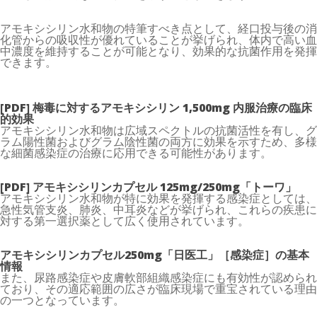
アモキシシリン水和物の特筆すべき点として、経口投与後の消
化管からの吸収性が優れていることが挙げられ、体内で高い血
中濃度を維持することが可能となり、効果的な抗菌作用を発揮
できます。
[PDF] 梅毒に対するアモキシシリン 1,500mg 内服治療の臨床
的効果
アモキシシリン水和物は広域スペクトルの抗菌活性を有し、グ
ラム陽性菌およびグラム陰性菌の両方に効果を示すため、多様
な細菌感染症の治療に応用できる可能性があります。
[PDF] アモキシシリンカプセル 125mg/250mg「トーワ」
アモキシシリン水和物が特に効果を発揮する感染症としては、
急性気管支炎、肺炎、中耳炎などが挙げられ、これらの疾患に
対する第一選択薬として広く使用されています。
アモキシシリンカプセル250mg「日医工」［感染症］の基本
情報
また、尿路感染症や皮膚軟部組織感染症にも有効性が認められ
ており、その適応範囲の広さが臨床現場で重宝されている理由
の一つとなっています。