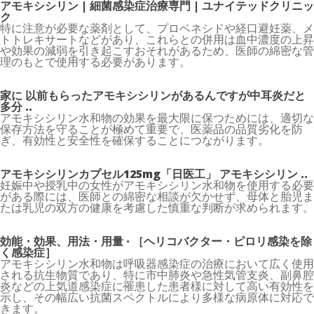
アモキシシリン | 細菌感染症治療専門 | ユナイテッドクリニッ
ク
特に注意が必要な薬剤として、プロベネシドや経口避妊薬、メ
トトレキサートなどがあり、これらとの併用は血中濃度の上昇
や効果の減弱を引き起こすおそれがあるため、医師の綿密な管
理のもとで使用する必要があります。
家に 以前もらったアモキシシリンがあるんですが中耳炎だと
多分 ..
アモキシシリン水和物の効果を最大限に保つためには、適切な
保存方法を守ることが極めて重要で、医薬品の品質劣化を防
ぎ、有効性と安全性を確保することにつながります。
アモキシシリンカプセル125mg「日医工」 アモキシシリン ..
妊娠中や授乳中の女性がアモキシシリン水和物を使用する必要
がある際には、医師との綿密な相談が欠かせず、母体と胎児ま
たは乳児の双方の健康を考慮した慎重な判断が求められます。
効能・効果、用法・用量 · ［ヘリコバクター・ピロリ感染を除
く感染症］
アモキシシリン水和物は呼吸器感染症の治療において広く使用
される抗生物質であり、特に市中肺炎や急性気管支炎、副鼻腔
炎などの上気道感染症に罹患した患者様に対して高い有効性を
示し、その幅広い抗菌スペクトルにより多様な病原体に対応で
きます。