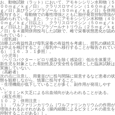
お、動物試験（ラット）において、アモキシシリン水和物（５
００ｍｇ／ｋｇ／日）、クラリスロマイシン（１６０ｍｇ／ｋ
ｇ／日）及びランソプラゾール（５０ｍｇ／ｋｇ／日）を併用
投与すると、母動物での毒性増強とともに胎仔発育抑制増強が
認められている。また、ラットにアモキシシリン水和物（４０
０ｍｇ／ｋｇ／日以上）、クラリスロマイシン（５０ｍｇ／ｋ
ｇ／日以上）及びラベプラゾールナトリウム（２５ｍｇ／ｋｇ
／日）を４週間併用投与した試験で、雌で栄養状態悪化が認め
られている）。
（授乳婦）
治療上の有益性及び母乳栄養の有益性を考慮し、授乳の継続又
は中止を検討すること（母乳中へ移行することが報告されてい
る）〔１６．３．１参照〕。
（小児等）
〈ヘリコバクター・ピロリ感染を除く感染症〉低出生体重児、
新生児を対象とした有効性及び安全性を指標とした臨床試験は
実施していない。
（高齢者）
次の点に注意し、用量並びに投与間隔に留意するなど患者の状
態を観察しながら、慎重に投与すること。
・生理機能が低下していることが多く、副作用が発現しやす
い。
・ビタミンＫ欠乏による出血傾向があらわれることがある。
（相互作用）
１０．２．併用注意：
１）．ワルファリンカリウム［ワルファリンカリウムの作用が
増強されるおそれがある（腸内細菌によるビタミンＫの産生を
抑制することがある）］。