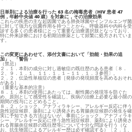
日単剤による治療を行った 63 名の梅毒患者（HIV 患者 47
例，年齢中央値 40 歳）を対象に，その治療効果
これらの疾患の主な起因菌である肺炎球菌やインフルエンザ菌
に対して強力な抗菌作用を持つことから、呼吸器科や内科を受
診する多くの患者様にとって重要な治療選択肢となっており、
特に外来診療における初期治療薬として頻繁に処方されていま
す。
この変更にあわせて、添付文書において「効能・効果の追
加」、「警告・
（禁忌）
２．１．本剤の成分に対し過敏症の既往歴のある患者〔８．
２、９．１．１、１１．１．１－１１．１．３参照〕。
２．２．伝染性単核症の患者［発疹の発現頻度を高めるおそれ
がある］。
（重要な基本的注意）
８．１．本剤の使用にあたっては、耐性菌の発現等を防ぐた
め、原則として感受性を確認し、疾病の治療上必要な最小限の
期間の投与にとどめること。
８．２．ショック、アナフィラキシー、アレルギー反応に伴う
急性冠症候群、薬剤により誘発される胃腸炎症候群の発生を確
実に予知できる方法はないが、事前にショック、アナフィラキ
シー、アレルギー反応に伴う急性冠症候群、薬剤により誘発さ
れる胃腸炎症候群の既往歴等について十分な問診を行う（な
お、抗生物質によるアレルギー歴は必ず確認する）〔２．１、