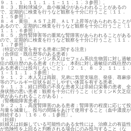
９．１．１、１１．１．１－１１．１．３参照〕。
８．３．顆粒球減少、血小板減少があらわれることがあるの
で、定期的に検査を行うなど観察を十分に行うこと〔１１．
１．５参照〕。
８．４．黄疸、ＡＳＴ上昇、ＡＬＴ上昇等があらわれることが
あるので、定期的に検査を行うなど観察を十分に行うこと〔１
１．１．６参照〕。
８．５．急性腎障害等の重篤な腎障害があらわれることがある
ので、定期的に検査を行うなど観察を十分に行うこと〔１１．
１．７参照〕。
（特定の背景を有する患者に関する注意）
（合併症・既往歴等のある患者）
９．１．１．ペニシリン系又はセフェム系抗生物質に対し過敏
症の既往歴のある患者（ただし、本剤に対し過敏症の既往歴の
ある患者には投与しないこと）〔２．１、８．２、１１．１．
１－１１．１．３参照〕。
９．１．２．本人又は両親、兄弟に気管支喘息、発疹、蕁麻疹
等のアレルギー症状を起こしやすい体質を有する患者。
９．１．３．経口摂取の不良な患者又は非経口栄養の患者、全
身状態の悪い患者：観察を十分に行うこと（ビタミンＫ欠乏症
状があらわれることがある）。
（腎機能障害患者）
９．２．１．高度腎障害のある患者：腎障害の程度に応じて投
与量を減量し、投与の間隔をあけて使用すること（血中濃度が
持続する）〔１６．６．１参照〕。
（妊婦）
妊婦又は妊娠している可能性のある女性には、治療上の有益性
が危険性を上回ると判断される場合にのみ投与すること（な