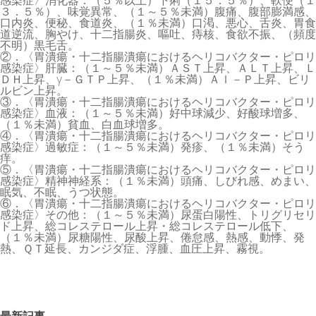
感染症〉消化器：（５％以上）下痢（１５．５％）、軟便（１
３．５％）、味覚異常、（１～５％未満）腹痛、腹部膨満感、
口内炎、便秘、食道炎、（１％未満）口渇、悪心、舌炎、胃食
道逆流、胸やけ、十二指腸炎、嘔吐、痔核、食欲不振、（頻度
不明）黒毛舌。
②．〈胃潰瘍・十二指腸潰瘍におけるヘリコバクター・ピロリ
感染症〉肝臓：（１～５％未満）ＡＳＴ上昇、ＡＬＴ上昇、Ｌ
ＤＨ上昇、γ－ＧＴＰ上昇、（１％未満）Ａｌ－Ｐ上昇、ビリ
ルビン上昇。
③．〈胃潰瘍・十二指腸潰瘍におけるヘリコバクター・ピロリ
感染症〉血液：（１～５％未満）好中球減少、好酸球増多、
（１％未満）貧血、白血球増多。
④．〈胃潰瘍・十二指腸潰瘍におけるヘリコバクター・ピロリ
感染症〉過敏症：（１～５％未満）発疹、（１％未満）そう
痒。
⑤．〈胃潰瘍・十二指腸潰瘍におけるヘリコバクター・ピロリ
感染症〉精神神経系：（１％未満）頭痛、しびれ感、めまい、
眠気、不眠、うつ状態。
⑥．〈胃潰瘍・十二指腸潰瘍におけるヘリコバクター・ピロリ
感染症〉その他：（１～５％未満）尿蛋白陽性、トリグリセリ
ド上昇、総コレステロール上昇・総コレステロール低下、
（１％未満）尿糖陽性、尿酸上昇、倦怠感、熱感、動悸、発
熱、ＱＴ延長、カンジダ症、浮腫、血圧上昇、霧視。