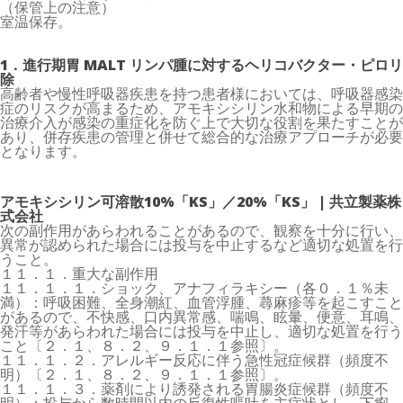
（保管上の注意）
室温保存。
1．進行期胃 MALT リンパ腫に対するヘリコバクター・ピロリ
除
高齢者や慢性呼吸器疾患を持つ患者様においては、呼吸器感染
症のリスクが高まるため、アモキシシリン水和物による早期の
治療介入が感染の重症化を防ぐ上で大切な役割を果たすことが
あり、併存疾患の管理と併せて総合的な治療アプローチが必要
となります。
アモキシシリン可溶散10%「KS」／20%「KS」 | 共立製薬株
式会社
次の副作用があらわれることがあるので、観察を十分に行い、
異常が認められた場合には投与を中止するなど適切な処置を行
うこと。
１１．１．重大な副作用
１１．１．１．ショック、アナフィラキシー（各０．１％未
満）：呼吸困難、全身潮紅、血管浮腫、蕁麻疹等を起こすこと
があるので、不快感、口内異常感、喘鳴、眩暈、便意、耳鳴、
発汗等があらわれた場合には投与を中止し、適切な処置を行う
こと〔２．１、８．２、９．１．１参照〕。
１１．１．２．アレルギー反応に伴う急性冠症候群（頻度不
明）〔２．１、８．２、９．１．１参照〕。
１１．１．３．薬剤により誘発される胃腸炎症候群（頻度不