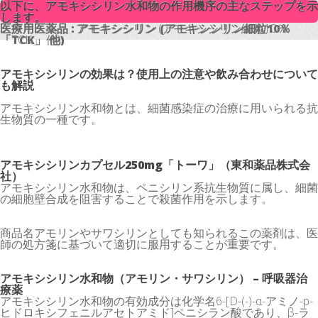
以下に、アモキシシリン水和物の作用機序の主なステップを示
以下に、アモキシシリン水和物の作用機序の主なステップを示
します。
します。
医療用医薬品 : アモキシシリン (アモキシシリン細粒10％
医療用医薬品 : アモキシシリン (アモキシシリン細粒10％
「TCK」 他)
「TCK」 他)
アモキシシリンの効果は？使用上の注意や飲み合わせについて
も解説
アモキシシリン水和物とは、細菌感染症の治療に用いられる抗
生物質の一種です。
アモキシシリンカプセル250mg「トーワ」（東和薬品株式会
社）
アモキシシリン水和物は、ペニシリン系抗生物質に属し、細菌
の細胞壁合成を阻害することで殺菌作用を示します。
商品名アモリンやサワシリンとしても知られるこの薬剤は、医
師の処方箋に基づいて適切に服用することが重要です。
アモキシシリン水和物（アモリン・サワシリン） – 呼吸器治
療薬
アモキシシリン水和物の有効成分は化学名6-[D-(-)-α-アミノ-p-
ヒドロキシフェニルアセトアミド]ペニシラン酸であり、β-ラ