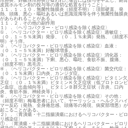
性肺炎、好酸球性肺炎が疑われた場合には投与を中止し、副腎
皮質ホルモン剤の投与等の適切な処置を行うこと）。
１１．１．１０．無菌性髄膜炎（頻度不明）：項部硬直、発
熱、頭痛、悪心・嘔吐あるいは意識混濁等を伴う無菌性髄膜炎
があらわれることがある。
１１．２．その他の副作用
１）．〈ヘリコバクター・ピロリ感染を除く感染症〉
①．〈ヘリコバクター・ピロリ感染を除く感染症〉過敏症：
（０．１～５％未満）発疹、（０．１％未満）発熱、（頻度不
明）そう痒。
②．〈ヘリコバクター・ピロリ感染を除く感染症〉血液：
（０．１～５％未満）好酸球増多。
③．〈ヘリコバクター・ピロリ感染を除く感染症〉消化器：
（０．１～５％未満）下痢、悪心、嘔吐、食欲不振、腹痛、
（頻度不明）黒毛舌。
④．〈ヘリコバクター・ピロリ感染を除く感染症〉菌交代症：
（０．１％未満）口内炎、カンジダ症。
⑤．〈ヘリコバクター・ピロリ感染を除く感染症〉ビタミン欠
乏症：（０．１％未満）ビタミンＫ欠乏症状（低プロトロンビ
ン血症、出血傾向等）、ビタミンＢ群欠乏症状（舌炎、口内
炎、食欲不振、神経炎等）。
⑥．〈ヘリコバクター・ピロリ感染を除く感染症〉その他：
（頻度不明）梅毒患者において、ヤーリッシュ・ヘルクスハイ
マー反応（発熱、全身倦怠感、頭痛等の発現、病変部増悪）が
起こることがある。
２）．〈胃潰瘍・十二指腸潰瘍におけるヘリコバクター・ピロ
リ感染症〉
①．〈胃潰瘍・十二指腸潰瘍におけるヘリコバクター・ピロリ