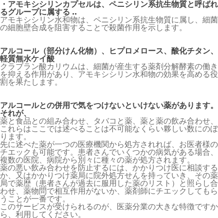
・アモキシシリンカプセルは、ペニシリン系抗生物質と呼ばれ
るグループに属する ..
アモキシシリン水和物は、ペニシリン系抗生物質に属し、細菌
の細胞壁合成を阻害することで殺菌作用を示します。
アルコール（部分けん化物）、ヒプロメロース、酸化チタン、
軽質無水ケイ酸
クラブラン酸カリウムは、細菌が産生する薬剤分解酵素の働き
を抑える作用があり、アモキシシリン水和物の効果を高める役
割を果たします。
アルコールとの併用で気をつけないといけない薬があります。
それが、
薬と食品との組み合わせ、タバコと薬、薬と薬の飲み合わせ、
これらはここでは述べることは不可能なくらい夥しい数にのぼ
ります。
先に述べた薬が一つの医療機関から処方されれば、お医者様の
チエックも可能です。患者さんでいくつかの病気がある場合、
複数の医院、病院から別々に種々の薬が処方されます。
薬の悪い飲み合わせを防止するには、かかりつけ医に相談する
か、又はかかりつけ薬局に院外処方せんを持っていき、その薬
局で薬歴（患者さんが過去に服用した薬のリスト）と照らし合
わせ、薬物問で相互作用がないか、薬剤師にチエックしてもら
うことが一番です。
このサービスが受けられるのが、医薬分業の大きな特徴ですか
ら、利用してください。