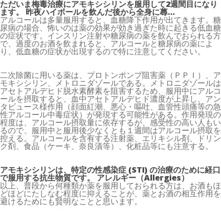
ただいま梅毒治療にアモキシシリンを服用して2週間目になり
ます。 昨夜ハイボールを飲んだ後から全身に蕁…
アルコールは多量服用すると、血糖降下作用が出てきます。糖
尿病の場合、怖いのは薬の効果が効き過ぎた時に起きる低血糖
の症状です。インスリン注射や糖尿病の薬を飲んでおられる方
で、過度のお酒を飲まれると、アルコールと糖尿病の薬によ
り、低血糖の症状が出現するので特に注意してください。
二次除菌に用いる薬は、プロトンポンプ阻害薬（ＰＰＩ）、ア
モキシシリン、メトロニダゾールである。メトロニダゾールは
アセトアルデヒド脱水素酵素を阻害するため、服用中にアルコ
ールを摂取すると、血中アセトアルデヒド濃度が上昇し、アン
タビュース様作用（顔面紅潮、悪心・嘔吐、血管性頭痛等の急
性アルコール中毒症状）が発現する可能性がある。作用発現の
程度は、アルコール摂取量に依存するが、感受性の高い人もい
るので、服用中と服用後少なくとも１週間はアルコール摂取を
控える。アルコールを含有する注射薬、エリキシル剤、ドリン
ク剤、食品（ケーキ、奈良漬等）、化粧品等にも注意する。
アモキシシリンは、特定の性感染症 (STI) の治療のために経口
で服用する抗生物質です。 アレルギー（Allergies）
以上、普段から何種類か薬を服用しておられる方は、お酒もほ
どほどにたしなむ程度に抑えることが、薬とお酒の相互作用を
避けるためにも賢明なことと思います。