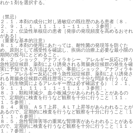
れか１剤を選択する。
（禁忌）
２．１．本剤の成分に対し過敏症の既往歴のある患者〔８．
２、９．１．１、１１．１．１－１１．１．３参照〕。
２．２．伝染性単核症の患者［発疹の発現頻度を高めるおそれ
がある］。
（重要な基本的注意）
８．１．本剤の使用にあたっては、耐性菌の発現等を防ぐた
め、原則として感受性を確認し、疾病の治療上必要な最小限の
期間の投与にとどめること。
８．２．ショック、アナフィラキシー、アレルギー反応に伴う
急性冠症候群、薬剤により誘発される胃腸炎症候群の発生を確
実に予知できる方法はないが、事前にショック、アナフィラキ
シー、アレルギー反応に伴う急性冠症候群、薬剤により誘発さ
れる胃腸炎症候群の既往歴等について十分な問診を行う（な
お、抗生物質によるアレルギー歴は必ず確認する）〔２．１、
９．１．１、１１．１．１－１１．１．３参照〕。
８．３．顆粒球減少、血小板減少があらわれることがあるの
で、定期的に検査を行うなど観察を十分に行うこと〔１１．
１．５参照〕。
８．４．黄疸、ＡＳＴ上昇、ＡＬＴ上昇等があらわれることが
あるので、定期的に検査を行うなど観察を十分に行うこと〔１
１．１．６参照〕。
８．５．急性腎障害等の重篤な腎障害があらわれることがある
ので、定期的に検査を行うなど観察を十分に行うこと〔１１．
１．７参照〕。