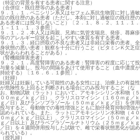
（特定の背景を有する患者に関する注意）
（合併症・既往歴等のある患者）
９．１．１．ペニシリン系又はセフェム系抗生物質に対し過敏
症の既往歴のある患者（ただし、本剤に対し過敏症の既往歴の
ある患者には投与しないこと）〔２．１、８．２、１１．１．
１－１１．１．３参照〕。
９．１．２．本人又は両親、兄弟に気管支喘息、発疹、蕁麻疹
等のアレルギー症状を起こしやすい体質を有する患者。
９．１．３．経口摂取の不良な患者又は非経口栄養の患者、全
身状態の悪い患者：観察を十分に行うこと（ビタミンＫ欠乏症
状があらわれることがある）。
（腎機能障害患者）
９．２．１．高度腎障害のある患者：腎障害の程度に応じて投
与量を減量し、投与の間隔をあけて使用すること（血中濃度が
持続する）〔１６．６．１参照〕。
（妊婦）
妊婦又は妊娠している可能性のある女性には、治療上の有益性
が危険性を上回ると判断される場合にのみ投与すること（な
お、動物試験（ラット）において、アモキシシリン水和物（５
００ｍｇ／ｋｇ／日）、クラリスロマイシン（１６０ｍｇ／ｋ
ｇ／日）及びランソプラゾール（５０ｍｇ／ｋｇ／日）を併用
投与すると、母動物での毒性増強とともに胎仔発育抑制増強が
認められている。また、ラットにアモキシシリン水和物（４０
０ｍｇ／ｋｇ／日以上）、クラリスロマイシン（５０ｍｇ／ｋ
ｇ／日以上）及びラベプラゾールナトリウム（２５ｍｇ／ｋｇ
／日）を４週間併用投与した試験で、雌で栄養状態悪化が認め
られている）。
（授乳婦）