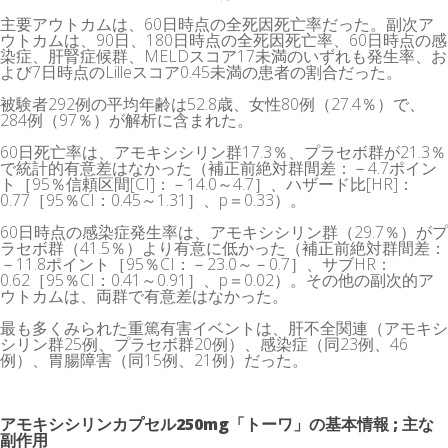
主要アウトカムは、60日時点の全死因死亡率だった。副次ア
ウトカムは、90日、180日時点の全死因死亡率、60日時点の感
染症、肝腎症候群、MELDスコア17未満のいずれも発生率、お
よび7日時点のLilleスコア0.45未満の患者の割合だった。
被験者292例の平均年齢は52.8歳、女性80例（27.4％）で、
284例（97％）が解析に含まれた。
60日死亡率は、アモキシシリン群17.3％、プラセボ群が21.3％
で統計的有意差はなかった（補正前絶対群間差：－4.7ポイン
ト［95％信頼区間[CI]：－14.0～4.7］、ハザード比[HR]：
0.77［95％CI：0.45～1.31］、p＝0.33）。
60日時点の感染症発生率は、アモキシシリン群（29.7％）がプ
ラセボ群（41.5％）より有意に低かった（補正前絶対群間差：
－11.8ポイント［95％CI：－23.0～－0.7］、サブHR：
0.62［95％CI：0.41～0.91］、p＝0.02）。その他の副次的ア
ウトカムは、両群で有意差はなかった。
最も多くみられた重篤有害イベントは、肝不全関連（アモキシ
シリン群25例、プラセボ群20例）、感染症（同23例、46
例）、胃腸障害（同15例、21例）だった。
アモキシシリンカプセル250mg「トーワ」の基本情報 ; 主な
副作用