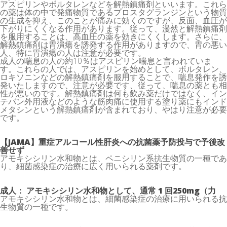
アスピリンやボルタレンなどを解熱鎮痛剤といいます。これら
の薬は体の中で発痛物質であるプロスタグランジンという物質
の生成を抑え、このことが痛みに効くのですが、反面、血圧が
下がりにくくなる作用があります。従って、漫然と解熱鎮痛剤
を服用することは、高血圧の薬を効きにくくします。さらに、
解熱鎮痛剤は胃潰瘍を誘発する作用がありますので、胃の悪い
人、特に胃潰瘍の人は注意が必要です。
成人の喘息の人の約10％はアスピリン喘息と言われていま
す。これらの人では、アスピリンを始めとして、ボルタレン、
ロキソニンなどの解熱鎮痛剤を服用することで、喘息発作を誘
発いたしますので、注意が必要です、従って、喘息の薬とも相
性が悪いのです。解熱鎮痛剤は何も飲み薬だけではなく、イン
テバン外用液などのような筋肉痛に使用する塗り薬にもインド
メタシンという解熱鎮痛剤が含まれており、やはり注意が必要
です。
【JAMA】重症アルコール性肝炎への抗菌薬予防投与で予後改
善せず
アモキシシリン水和物とは、ペニシリン系抗生物質の一種であ
り、細菌感染症の治療に広く用いられる薬剤です。
成人： アモキシシリン水和物として、通常 1 回250mg（力
アモキシシリン水和物とは、細菌感染症の治療に用いられる抗
生物質の一種です。