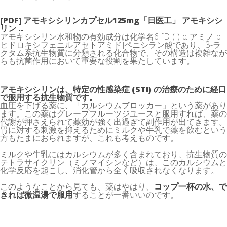
[PDF] アモキシシリンカプセル125mg「日医工」 アモキシシ
リン ..
アモキシシリン水和物の有効成分は化学名6-[D-(-)-α-アミノ-p-
ヒドロキシフェニルアセトアミド]ペニシラン酸であり、β-ラ
クタム系抗生物質に分類される化合物で、その構造は複雑なが
らも抗菌作用において重要な役割を果たしています。
アモキシシリンは、特定の性感染症 (STI) の治療のために経口
で服用する抗生物質です。
血圧を下げる薬に、「カルシウムブロッカー」という薬があり
ます。この薬はグレープフルーツジユースと服用すれば、薬の
代謝が押さえられて薬効が強く出過ぎて副作用が出てきます。
胃に対する刺激を抑えるためにミルクや牛乳で薬を飲むという
方もたまにおられますが、これも考えものです。
ミルクや牛乳にはカルシウムが多く含まれており、抗生物質の
テトラサイクリン（ミノマイシンなど）は、このカルシウムと
化学反応を起こし、消化管から全く吸収されなくなります。
このようなことから見ても、薬はやはり、
コップ一杯の水、で
きれば微温湯で服用
することが一番いいのです。