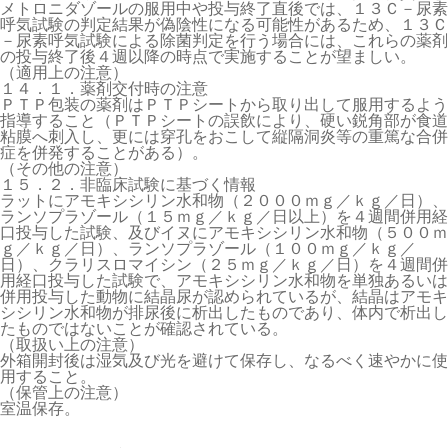
メトロニダゾールの服用中や投与終了直後では、１３Ｃ－尿素
呼気試験の判定結果が偽陰性になる可能性があるため、１３Ｃ
－尿素呼気試験による除菌判定を行う場合には、これらの薬剤
の投与終了後４週以降の時点で実施することが望ましい。
（適用上の注意）
１４．１．薬剤交付時の注意
ＰＴＰ包装の薬剤はＰＴＰシートから取り出して服用するよう
指導すること（ＰＴＰシートの誤飲により、硬い鋭角部が食道
粘膜へ刺入し、更には穿孔をおこして縦隔洞炎等の重篤な合併
症を併発することがある）。
（その他の注意）
１５．２．非臨床試験に基づく情報
ラットにアモキシシリン水和物（２０００ｍｇ／ｋｇ／日）、
ランソプラゾール（１５ｍｇ／ｋｇ／日以上）を４週間併用経
口投与した試験、及びイヌにアモキシシリン水和物（５００ｍ
ｇ／ｋｇ／日）、ランソプラゾール（１００ｍｇ／ｋｇ／
日）、クラリスロマイシン（２５ｍｇ／ｋｇ／日）を４週間併
用経口投与した試験で、アモキシシリン水和物を単独あるいは
併用投与した動物に結晶尿が認められているが、結晶はアモキ
シシリン水和物が排尿後に析出したものであり、体内で析出し
たものではないことが確認されている。
（取扱い上の注意）
外箱開封後は湿気及び光を避けて保存し、なるべく速やかに使
用すること。
（保管上の注意）
室温保存。