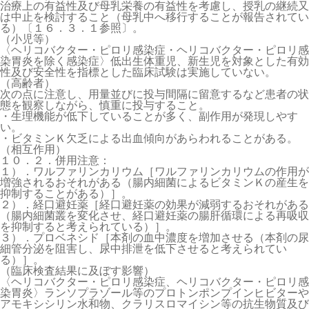
治療上の有益性及び母乳栄養の有益性を考慮し、授乳の継続又
は中止を検討すること（母乳中へ移行することが報告されてい
る）〔１６．３．１参照〕。
（小児等）
〈ヘリコバクター・ピロリ感染症・ヘリコバクター・ピロリ感
染胃炎を除く感染症〉低出生体重児、新生児を対象とした有効
性及び安全性を指標とした臨床試験は実施していない。
（高齢者）
次の点に注意し、用量並びに投与間隔に留意するなど患者の状
態を観察しながら、慎重に投与すること。
・生理機能が低下していることが多く、副作用が発現しやす
い。
・ビタミンＫ欠乏による出血傾向があらわれることがある。
（相互作用）
１０．２．併用注意：
１）．ワルファリンカリウム［ワルファリンカリウムの作用が
増強されるおそれがある（腸内細菌によるビタミンＫの産生を
抑制することがある）］。
２）．経口避妊薬［経口避妊薬の効果が減弱するおそれがある
（腸内細菌叢を変化させ、経口避妊薬の腸肝循環による再吸収
を抑制すると考えられている）］。
３）．プロベネシド［本剤の血中濃度を増加させる（本剤の尿
細管分泌を阻害し、尿中排泄を低下させると考えられてい
る）］。
（臨床検査結果に及ぼす影響）
〈ヘリコバクター・ピロリ感染症、ヘリコバクター・ピロリ感
染胃炎〉ランソプラゾール等のプロトンポンプインヒビターや
アモキシシリン水和物、クラリスロマイシン等の抗生物質及び