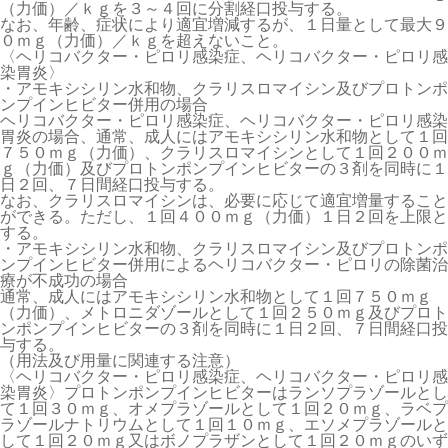
（力価）／ｋｇを３～４回に分割経口投与する。
なお、年齢、症状により適宜増減するが、１日量として最大９
０ｍｇ（力価）／ｋｇを超えないこと。
〈ヘリコバクター・ピロリ感染症、ヘリコバクター・ピロリ感
染胃炎〉
・アモキシシリン水和物、クラリスロマイシン及びプロトンポ
ンプインヒビター併用の場合
ヘリコバクター・ピロリ感染症、ヘリコバクター・ピロリ感染
胃炎の場合、通常、成人にはアモキシシリン水和物として１回
７５０ｍｇ（力価）、クラリスロマイシンとして１回２００ｍ
ｇ（力価）及びプロトンポンプインヒビターの３剤を同時に１
日２回、７日間経口投与する。
なお、クラリスロマイシンは、必要に応じて適宜増量すること
ができる。ただし、１回４００ｍｇ（力価）１日２回を上限と
する。
・アモキシシリン水和物、クラリスロマイシン及びプロトンポ
ンプインヒビター併用によるヘリコバクター・ピロリの除菌治
療が不成功の場合
通常、成人にはアモキシシリン水和物として１回７５０ｍｇ
（力価）、メトロニダゾールとして１回２５０ｍｇ及びプロト
ンポンプインヒビターの３剤を同時に１日２回、７日間経口投
与する。
（用法及び用量に関連する注意）
〈ヘリコバクター・ピロリ感染症、ヘリコバクター・ピロリ感
染胃炎〉プロトンポンプインヒビターはランソプラゾールとし
て１回３０ｍｇ、オメプラゾールとして１回２０ｍｇ、ラベプ
ラゾールナトリウムとして１回１０ｍｇ、エソメプラゾールと
して１回２０ｍｇ又はボノプラザンとして１回２０ｍｇのいず