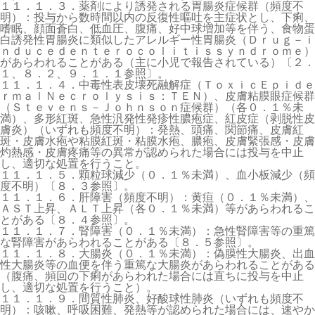
１１．１．３．薬剤により誘発される胃腸炎症候群（頻度不
明）：投与から数時間以内の反復性嘔吐を主症状とし、下痢、
嗜眠、顔面蒼白、低血圧、腹痛、好中球増加等を伴う、食物蛋
白誘発性胃腸炎に類似したアレルギー性胃腸炎（Ｄｒｕｇ－ｉ
ｎｄｕｃｅｄｅｎｔｅｒｏｃｏｌｉｔｉｓｓｙｎｄｒｏｍｅ）
があらわれることがある（主に小児で報告されている）〔２．
１、８．２、９．１．１参照〕。
１１．１．４．中毒性表皮壊死融解症（ＴｏｘｉｃＥｐｉｄｅ
ｒｍａｌＮｅｃｒｏｌｙｓｉｓ：ＴＥＮ）、皮膚粘膜眼症候群
（Ｓｔｅｖｅｎｓ－Ｊｏｈｎｓｏｎ症候群）（各０．１％未
満）、多形紅斑、急性汎発性発疹性膿疱症、紅皮症（剥脱性皮
膚炎）（いずれも頻度不明）：発熱、頭痛、関節痛、皮膚紅
斑・皮膚水疱や粘膜紅斑・粘膜水疱、膿疱、皮膚緊張感・皮膚
灼熱感・皮膚疼痛等の異常が認められた場合には投与を中止
し、適切な処置を行うこと。
１１．１．５．顆粒球減少（０．１％未満）、血小板減少（頻
度不明）〔８．３参照〕。
１１．１．６．肝障害（頻度不明）：黄疸（０．１％未満）、
ＡＳＴ上昇、ＡＬＴ上昇（各０．１％未満）等があらわれるこ
とがある〔８．４参照〕。
１１．１．７．腎障害（０．１％未満）：急性腎障害等の重篤
な腎障害があらわれることがある〔８．５参照〕。
１１．１．８．大腸炎（０．１％未満）：偽膜性大腸炎、出血
性大腸炎等の血便を伴う重篤な大腸炎があらわれることがある
（腹痛、頻回の下痢があらわれた場合には直ちに投与を中止
し、適切な処置を行うこと）。
１１．１．９．間質性肺炎、好酸球性肺炎（いずれも頻度不
明）：咳嗽、呼吸困難、発熱等が認められた場合には、速やか