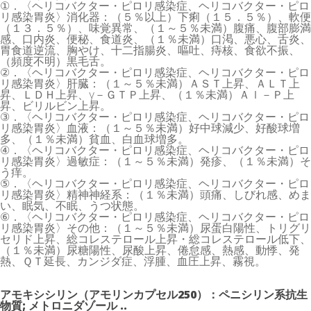
①．〈ヘリコバクター・ピロリ感染症、ヘリコバクター・ピロ
リ感染胃炎〉消化器：（５％以上）下痢（１５．５％）、軟便
（１３．５％）、味覚異常、（１～５％未満）腹痛、腹部膨満
感、口内炎、便秘、食道炎、（１％未満）口渇、悪心、舌炎、
胃食道逆流、胸やけ、十二指腸炎、嘔吐、痔核、食欲不振、
（頻度不明）黒毛舌。
②．〈ヘリコバクター・ピロリ感染症、ヘリコバクター・ピロ
リ感染胃炎〉肝臓：（１～５％未満）ＡＳＴ上昇、ＡＬＴ上
昇、ＬＤＨ上昇、γ－ＧＴＰ上昇、（１％未満）Ａｌ－Ｐ上
昇、ビリルビン上昇。
③．〈ヘリコバクター・ピロリ感染症、ヘリコバクター・ピロ
リ感染胃炎〉血液：（１～５％未満）好中球減少、好酸球増
多、（１％未満）貧血、白血球増多。
④．〈ヘリコバクター・ピロリ感染症、ヘリコバクター・ピロ
リ感染胃炎〉過敏症：（１～５％未満）発疹、（１％未満）そ
う痒。
⑤．〈ヘリコバクター・ピロリ感染症、ヘリコバクター・ピロ
リ感染胃炎〉精神神経系：（１％未満）頭痛、しびれ感、めま
い、眠気、不眠、うつ状態。
⑥．〈ヘリコバクター・ピロリ感染症、ヘリコバクター・ピロ
リ感染胃炎〉その他：（１～５％未満）尿蛋白陽性、トリグリ
セリド上昇、総コレステロール上昇・総コレステロール低下、
（１％未満）尿糖陽性、尿酸上昇、倦怠感、熱感、動悸、発
熱、ＱＴ延長、カンジダ症、浮腫、血圧上昇、霧視。
アモキシシリン（アモリンカプセル250）：ペニシリン系抗生
物質; メトロニダゾール ..