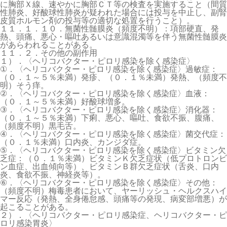
に胸部Ｘ線、速やかに胸部ＣＴ等の検査を実施すること（間質
性肺炎、好酸球性肺炎が疑われた場合には投与を中止し、副腎
皮質ホルモン剤の投与等の適切な処置を行うこと）。
１１．１．１０．無菌性髄膜炎（頻度不明）：項部硬直、発
熱、頭痛、悪心・嘔吐あるいは意識混濁等を伴う無菌性髄膜炎
があらわれることがある。
１１．２．その他の副作用
１）．〈ヘリコバクター・ピロリ感染を除く感染症〉
①．〈ヘリコバクター・ピロリ感染を除く感染症〉過敏症：
（０．１～５％未満）発疹、（０．１％未満）発熱、（頻度不
明）そう痒。
②．〈ヘリコバクター・ピロリ感染を除く感染症〉血液：
（０．１～５％未満）好酸球増多。
③．〈ヘリコバクター・ピロリ感染を除く感染症〉消化器：
（０．１～５％未満）下痢、悪心、嘔吐、食欲不振、腹痛、
（頻度不明）黒毛舌。
④．〈ヘリコバクター・ピロリ感染を除く感染症〉菌交代症：
（０．１％未満）口内炎、カンジダ症。
⑤．〈ヘリコバクター・ピロリ感染を除く感染症〉ビタミン欠
乏症：（０．１％未満）ビタミンＫ欠乏症状（低プロトロンビ
ン血症、出血傾向等）、ビタミンＢ群欠乏症状（舌炎、口内
炎、食欲不振、神経炎等）。
⑥．〈ヘリコバクター・ピロリ感染を除く感染症〉その他：
（頻度不明）梅毒患者において、ヤーリッシュ・ヘルクスハイ
マー反応（発熱、全身倦怠感、頭痛等の発現、病変部増悪）が
起こることがある。
２）．〈ヘリコバクター・ピロリ感染症、ヘリコバクター・ピ
ロリ感染胃炎〉