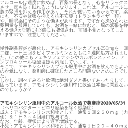
アルコールは適度に飲めぱ、百薬の長となり、心をリラックス
させ、夜も良く眠れるようになります。これは、アルコールに
脳の緊張を抑える作用があり、それが働いているからです。薬
にも、不安や緊張を抑える抗不安薬（トランキライザー類）
や、睡眠薬にそのような働きがあります。ですから決められた
薬用量を服用していても、お酒を一緒に飲むと、脳の緊張を抑
える働きが2倍にも3倍にも増強され、前後不覚となってしま
いますので、注意してください。
慢性副鼻腔炎が悪化し、アモキシシリンカプセル250mgを一回
二錠、一日三回をビオフェルミンとともに２週間処方されまし
た。(この他にもフェキソフェナジンやカルボシステイン、ア
ンブロキソール塩酸塩錠も内服しています。)
そこで、アモキシシリンカプセル服用中にお酒を飲んでもよい
のか気になり、薬剤師に確認したところ問題ないとのことでし
た。
しかし、調べてみると飲酒は絶対ダメと書いてあったりして、
困っています。アモキシシリン服用中に飲酒は本当に問題ない
のでしょうか？
アモキシシリン服用中のアルコール飲酒で蕁麻疹2020/05/31
〈ヘリコバクター・ピロリ感染を除く感染症〉
成人：アモキシシリン水和物として、通常１回２５０ｍｇ（力
価）を１日３～４回経口投与する。
なお、年齢、症状により適宜増減する。
小児：アモキシシリン水和物として、通常１日２０～４０ｍｇ