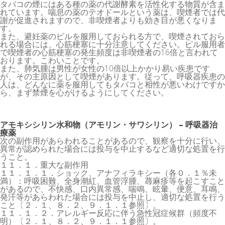
タバコの煙にはある種の薬の代謝酵素を活性化する物質が含ま
れています。喘息の薬のテオドールという薬は、喫煙者では代
謝が促進されますので、非喫煙者よりも効き目が悪くなりま
す。
また、避妊薬のピルを服用しておられる方で、喫煙されておら
れる場合には、心筋梗塞に十分注意してください。ピル服用者
で喫煙者の心筋梗塞の発生頻度は非喫煙者の16倍と言われて
おります。こわいことです。
また、肺気腫は男性が女性の10倍以上かかり易い疾患です
が、その主原因として喫煙があります。従って、呼吸器疾患の
人は、どんなに薬を服用してもタバコと相性が悪いわけですか
ら、まず禁煙を心がけるようにしてください。
アモキシシリン水和物（アモリン・サワシリン） – 呼吸器治
療薬
次の副作用があらわれることがあるので、観察を十分に行い、
異常が認められた場合には投与を中止するなど適切な処置を行
うこと。
１１．１．重大な副作用
１１．１．１．ショック、アナフィラキシー（各０．１％未
満）：呼吸困難、全身潮紅、血管浮腫、蕁麻疹等を起こすこと
があるので、不快感、口内異常感、喘鳴、眩暈、便意、耳鳴、
発汗等があらわれた場合には投与を中止し、適切な処置を行う
こと〔２．１、８．２、９．１．１参照〕。
１１．１．２．アレルギー反応に伴う急性冠症候群（頻度不
明）〔２．１、８．２、９．１．１参照〕。