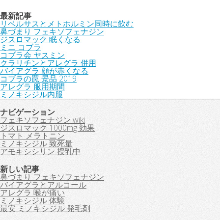
最新記事
リベルサスとメトホルミン同時に飲む
鼻づまり フェキソフェナジン
ジスロマック 眠くなる
ミニ コブラ
コブラ会 ヤスミン
クラリチンとアレグラ 併用
バイアグラ 顔が赤くなる
コブラの罠 景品 2019
アレグラ 服用期間
ミノキシジル内服
ナビゲーション
フェキソフェナジン wiki
ジスロマック 1000mg 効果
トマト メラトニン
ミノキシジル 致死量
アモキシシリン 授乳中
新しい記事
鼻づまり フェキソフェナジン
バイアグラとアルコール
アレグラ 喉が痛い
ミノキシジル 体験
最安 ミノキシジル 発毛剤