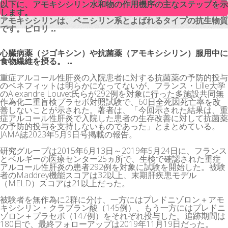
以下に、アモキシシリン水和物の作用機序の主なステップを示
以下に、アモキシシリン水和物の作用機序の主なステップを示
します。
します。
アモキシシリンは、ペニシリン系とよばれるタイプの抗生物質
アモキシシリンは、ペニシリン系とよばれるタイプの抗生物質
です。ピロリ ..
です。ピロリ ..
心臓病薬（ジゴキシン）や抗菌薬（アモキシシリン）服用中に
食物繊維を摂る。 ..
重症アルコール性肝炎の入院患者に対する抗菌薬の予防的投与
のベネフィットは明らかになってないが、フランス・Lille大学
のAlexandre Louvet氏らが292例を対象に行った多施設共同無
作為化二重盲検プラセボ対照試験で、60日全死因死亡率を改
善しないことが示された。著者は、「今回示された結果は、重
症アルコール性肝炎で入院した患者の生存改善に対して抗菌薬
の予防的投与を支持しないものであった」とまとめている。
JAMA誌2023年5月9日号掲載の報告。
研究グループは2015年6月13日～2019年5月24日に、フランス
とベルギーの医療センター25ヵ所で、生検で確認された重症
アルコール性肝炎の患者292例を対象に試験を開始した。被験
者のMaddrey機能スコアは32以上、末期肝疾患モデル
（MELD）スコアは21以上だった。
被験者を無作為に2群に分け、一方にはプレドニゾロン＋アモ
キシシリン・クラブラン酸（145例）、もう一方にはプレドニ
ゾロン＋プラセボ（147例）をそれぞれ投与した。追跡期間は
180日で、最終フォローアップは2019年11月19日だった。