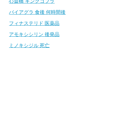
心斎橋 キングコブラ
バイアグラ 食後 何時間後
フィナステリド 医薬品
アモキシシリン 後発品
ミノキシジル 死亡