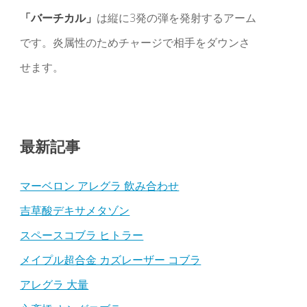
「バーチカル」
は縦に3発の弾を発射するアーム
です。炎属性のためチャージで相手をダウンさ
せます。
最新記事
マーベロン アレグラ 飲み合わせ
吉草酸デキサメタゾン
スペースコブラ ヒトラー
メイプル超合金 カズレーザー コブラ
アレグラ 大量