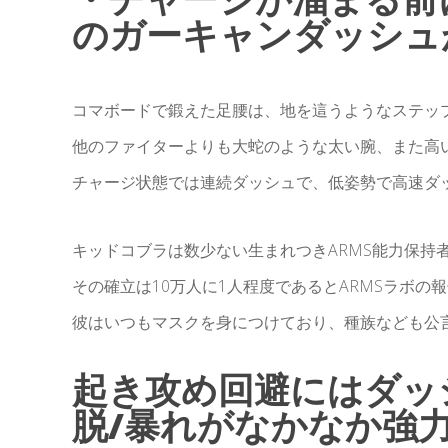
のガーキャンダッシュ
コマボードで鍛えた足腰は、地を這うようなステッ
他のファイターよりも大蛇のような太い腕、また高
チャージ状態では連続ダッシュで、低姿勢で高速ダ
キッドコブラは数少ない生まれつきARMS能力保持
その確立は10万人に1人程度であるとARMSラボの
彼はいつもマスクを身につけており、種族なども公
起き攻め回避にはダッ
脱/暴れがなかなか強