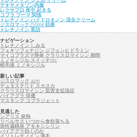
トレチノイン ジェル クリーム
デキサメタゾン内服
レクサプロ 夜中 起きる
コブラ プーマ 関係
トレチノイン ハイドロキノン 混合クリーム
ジスロマック250mg 効果
トレチノイン 英語
ナビゲーション
トレチノイン しみる
フェキソフェナジン ジフェンヒドラミン
マイコプラズマ肺炎 クラリスロマイシン 期間
ミノキシジル スイッチotc
植毛後 ミノキシジル
新しい記事
ジスロマック azm
デュタステリド スカスカ
クラリスロマイシン 気管支拡張症
バイアグラ 俳優
マスタング コブラジェット
見逃した
シアリス 発熱
リベルサス いつから食欲落ちる
急性扁桃炎 アモキシシリン
バイアグラ効くのか
イソトレチノイン 薄毛