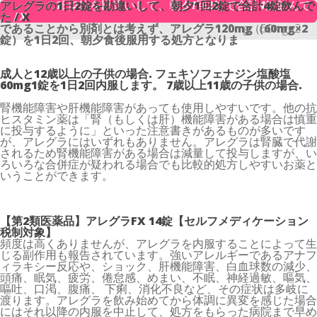
アレグラの1日2錠を勘違いして、朝夕1回2錠で合計4錠飲んで
アレグラの1日2錠を勘違いして、朝夕1回2錠で合計4錠飲んで
た / X
た / X
であることから別剤とは考えず、アレグラ120mg（60mg×2
であることから別剤とは考えず、アレグラ120mg（60mg×2
錠）を1日2回、朝夕食後服用する処方となりま
錠）を1日2回、朝夕食後服用する処方となりま
成人と12歳以上の子供の場合.
フェキソフェナジン塩酸塩
60mg
1錠を1日2回内服します。 7歳以上11歳の子供の場合.
腎機能障害や肝機能障害があっても使用しやすいです。他の抗
ヒスタミン薬は「腎（もしくは肝）機能障害がある場合は慎重
に投与するように」といった注意書きがあるものが多いです
が、アレグラにはいずれもありません。アレグラは腎臓で代謝
されるため腎機能障害がある場合は減量して投与しますが、い
ろいろな合併症が疑われる場合でも比較的処方しやすいお薬と
いうことができます。
【第2類医薬品】アレグラFX 14錠【セルフメディケーション
税制対象】
頻度は高くありませんが、アレグラを内服することによって生
じる副作用も報告されています。強いアレルギーであるアナフ
ィラキシー反応や、ショック、肝機能障害、白血球数の減少、
頭痛、眠気、疲労、倦怠感、めまい、不眠、神経過敏、嘔気、
嘔吐、口渇、腹痛、 下痢、消化不良など、その症状は多岐に
渡ります。アレグラを飲み始めてから体調に異変を感じた場合
にはそれ以降の内服を中止して、処方をもらった病院まで早め