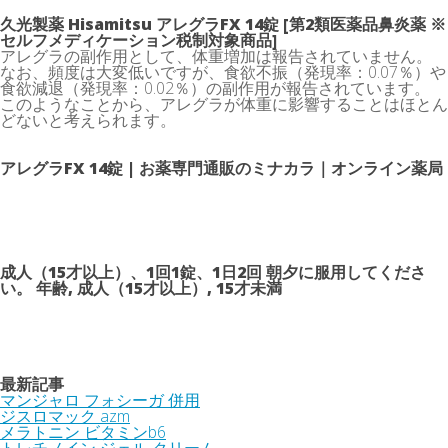
久光製薬 Hisamitsu アレグラFX 14錠 [第2類医薬品鼻炎薬 ※
セルフメディケーション税制対象商品]
アレグラの副作用として、体重増加は報告されていません。
なお、頻度は大変低いですが、食欲不振（発現率：0.07％）や
食欲減退（発現率：0.02％）の副作用が報告されています。
このようなことから、アレグラが体重に影響することはほとん
どないと考えられます。
アレグラFX 14錠 | お薬専門通販のミナカラ｜オンライン薬局
成人（15才以上）、1回1錠、1日2回 朝夕に服用してくださ
い。 年齢, 成人（15才以上）, 15才未満
最新記事
マンジャロ フォシーガ 併用
ジスロマック azm
メラトニン ビタミンb6