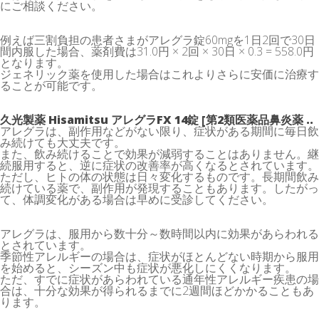
にご相談ください。
例えば三割負担の患者さまがアレグラ錠60mgを1日2回で30日
間内服した場合、薬剤費は31.0円 × 2回 × 30日 × 0.3 = 558.0円
となります。
ジェネリック薬を使用した場合はこれよりさらに安価に治療す
ることが可能です。
久光製薬 Hisamitsu アレグラFX 14錠 [第2類医薬品鼻炎薬 ..
アレグラは、副作用などがない限り、症状がある期間に毎日飲
み続けても大丈夫です。
また、飲み続けることで効果が減弱することはありません。継
続服用すると、逆に症状の改善率が高くなるとされています。
ただし、ヒトの体の状態は日々変化するものです。長期間飲み
続けている薬で、副作用が発現することもあります。したがっ
て、体調変化がある場合は早めに受診してください。
アレグラは、服用から数十分～数時間以内に効果があらわれる
とされています。
季節性アレルギーの場合は、症状がほとんどない時期から服用
を始めると、シーズン中も症状が悪化しにくくなります。
ただ、すでに症状があらわれている通年性アレルギー疾患の場
合は、十分な効果が得られるまでに2週間ほどかかることもあ
ります。