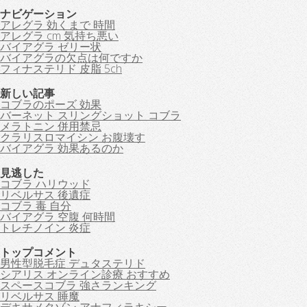
ナビゲーション
アレグラ 効くまで 時間
アレグラ cm 気持ち悪い
バイアグラ ゼリー状
バイアグラの欠点は何ですか
フィナステリド 皮脂 5ch
新しい記事
コブラのポーズ 効果
バーネット スリングショット コブラ
メラトニン 併用禁忌
クラリスロマイシン お腹壊す
バイアグラ 効果あるのか
見逃した
コブラ ハリウッド
リベルサス 後遺症
コブラ 毒 自分
バイアグラ 空腹 何時間
トレチノイン 炎症
トップコメント
男性型脱毛症 デュタステリド
シアリス オンライン診療 おすすめ
スペースコブラ 強さランキング
リベルサス 睡魔