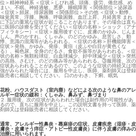
位＞精神神経系 ＜症状＞しびれ感、頭痛、疲労、倦怠感、め
まい、不眠、神経過敏、悪夢、睡眠障害 ＜関係部位＞泌尿器
＜症状＞頻尿、排尿困難 ＜関係部位＞その他 ＜症状＞動悸、
味覚異常、浮腫、胸痛、呼吸困難、血圧上昇、月経異常 まれ
に下記の重篤な症状が起こることがあります。その場合は直ち
に医師の診療を受けてください＜症状の名称＞ショック（アナ
フィラキシー）＜症状＞服用後すぐに、皮膚のかゆみ、じんま
しん、声のかすれ、くしゃみ、のどのかゆみ、息苦しさ、動
悸、意識の混濁等があらわれる。＜症状の名称＞肝機能障害＜
症状＞発熱、かゆみ、発疹、黄疸（皮ふや白目が黄色くな
る）、褐色尿、全身のだるさ、食欲不振等があらわれる。＜症
状の名称＞無顆粒球症、白血球減少、好中球減少＜症状＞突然
の高熱、さむけ、のどの痛み等があらわれる。③服用後、次の
症状あらわれることがあるので、このような症状の持続又は増
強がみられた場合には、服用を中止し、医師、薬剤師又は登録
販売者に相談してください。 口のかわき、下痢、眠気
花粉、ハウスダスト（室内塵）などによる次のような鼻のアレ
ルギー症状の緩和：くしゃみ、鼻みず、鼻づまり
２. 服用後、次の症状があらわれた場合は副作用の可能性があ
るので、直ちに服用を中止し、この説明文書を持って医師、薬
剤師又は登録販売者に相談してください。
通常、アレルギー性鼻炎・蕁麻疹の症状、皮膚疾患（湿疹・皮
膚炎・皮膚そう痒症・アトピー性皮膚炎）に伴う皮膚の痒みの
治療に用いられます。