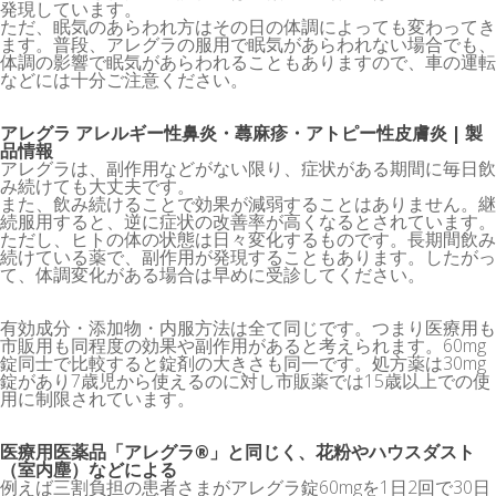
発現しています。
ただ、眠気のあらわれ方はその日の体調によっても変わってき
ます。普段、アレグラの服用で眠気があらわれない場合でも、
体調の影響で眠気があらわれることもありますので、車の運転
などには十分ご注意ください。
アレグラ アレルギー性鼻炎・蕁麻疹・アトピー性皮膚炎 | 製
品情報
アレグラは、副作用などがない限り、症状がある期間に毎日飲
み続けても大丈夫です。
また、飲み続けることで効果が減弱することはありません。継
続服用すると、逆に症状の改善率が高くなるとされています。
ただし、ヒトの体の状態は日々変化するものです。長期間飲み
続けている薬で、副作用が発現することもあります。したがっ
て、体調変化がある場合は早めに受診してください。
有効成分・添加物・内服方法は全て同じです。つまり医療用も
市販用も同程度の効果や副作用があると考えられます。60mg
錠同士で比較すると錠剤の大きさも同一です。処方薬は30mg
錠があり7歳児から使えるのに対し市販薬では15歳以上での使
用に制限されています。
医療用医薬品「アレグラ®」と同じく、花粉やハウスダスト
（室内塵）などによる
例えば三割負担の患者さまがアレグラ錠60mgを1日2回で30日