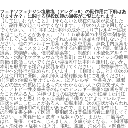
フェキソフェナジン塩酸塩（アレグラR️）の副作用に下痢はあ
りますか？」に関する現役医師の回答がご覧になれます。
【してはいけないこと】［守らないと現在の症状が悪化した
り、副作用が起こりやすくなります。］①次の人は使用しない
でください。（1）本剤又は本剤の成分によりアレルギー症状
を起こしたことがある人。（2）１５歳未満の小児②本剤を使
用をしている間は、次のいずれの井亜ｙ区品も使用しないでく
ださい。他のアレルギー用薬（皮ふ疾患用薬、鼻炎用内服薬を
含む）、抗ヒスタミン剤を含有する内服薬等（かぜ薬、鎮咳去
痰薬、乗物酔い薬、催眠鎮静薬等）、制酸剤（水酸化アルミニ
ウム・水酸化マグネシウム含有製剤）エリスロマイシン③服用
前後は飲酒しないでください④授乳中は本剤を服用しないか、
本剤を服用する場合は授乳を避けてください。（動物事件で乳
汁中への移行が認められています。）【相談すること】①次の
人は使用前に医師、薬剤師又は登録販売者にご相談ください。
(1)医師の治療を受けている人。(2)アレルギー性鼻炎か、風邪
などのほかの原因によるものかわからない人(3)気管支ぜんそ
く、アトピー性皮膚炎等のほかのアレルギー疾患の診断を受け
たことがある人。(4)鼻づまりの症状が強い人(5)妊婦または妊
娠していると思われる人(6)高齢者(7)薬などによりアレルギー
症状を起こしたことがある人。②服用後、次の症状があらわれ
た場合は副作用の可能性があるので、直ちに服用を中止し、こ
の説明文書を持って医師、薬剤師又は登録販売者に相談してく
ださい。＜関係部位＞皮膚 ＜症状＞のど、まぶた、口唇等の
はれ、発疹、かゆみ、じんましん、皮膚が赤くなる。＜関係部
位＞消化器 ＜症状＞はきけ、嘔吐、腹痛、消化不良 ＜関係部