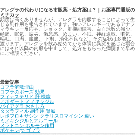
アレグラの代わりになる市販薬・処方薬は？ | お薬専門通販の
ミナカラ
頻度は高くありませんが、アレグラを内服することによって生
じる副作用も報告されています。強いアレルギーであるアナフ
ィラキシー反応や、ショック、肝機能障害、白血球数の減少、
頭痛、眠気、疲労、倦怠感、めまい、不眠、神経過敏、嘔気、
嘔吐、口渇、腹痛、 下痢、消化不良など、その症状は多岐に
渡ります。アレグラを飲み始めてから体調に異変を感じた場合
にはそれ以降の内服を中止して、処方をもらった病院まで早め
にご相談ください。
最新記事
コブラ解散理由
コブラのポーズ 効果
フィナステリド 肝 機能
アボダート ミノキシジル
バイアグラ おもしろ
タダラフィル 副作用 腎臓
レボフロキサシン クラリスロマイシン 違い
ミノキシジルとアルコール
メラトニン ホルモン作用
ポケモンgo ゴプラ