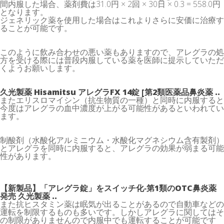
間内服した場合、薬剤費は31.0円 × 2回 × 30日 × 0.3 = 558.0円
となります。
ジェネリック薬を使用した場合はこれよりさらに安価に治療す
ることが可能です。
このように飲み合わせの悪い薬もありますので、アレグラの処
方を受ける際には普段内服している薬を医師に提示していただ
くようお願いします。
久光製薬 Hisamitsu アレグラFX 14錠 [第2類医薬品鼻炎薬 ..
またエリスロマイシン（抗生物質の一種）と同時に内服すると
今度はアレグラの血中濃度が上がる可能性があるといわれてい
ます。
制酸剤（水酸化アルミニウム・水酸化マグネシウム含有製剤）
とアレグラを同時に内服すると、アレグラの効果が弱まる可能
性があります。
【新製品】「アレグラ錠」をスイッチ化‐第1類のOTC鼻炎薬
発売 久光製薬 ..
また抗ヒスタミン薬は眠気が出ることがあるので自動車などの
運転を制限するものも多いです。しかしアレグラに関してはそ
の制限がありませんので内服中でも運転することが可能です