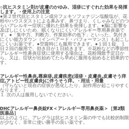
○抗ヒスタミン剤が皮膚のかゆみ、湿疹にすぐれた効果を発揮
します。 · 使用上の注意
●第２世代抗ヒスタミン成分フェキソフェナジン塩酸塩が、花
粉やハウスダストによる鼻みず、鼻づまり、くしゃみなどのつ
らいアレルギー症状に優れた効果を発揮します。●脳に影響を
及ぼしにくいため、眠くなりにくいアレルギー専用鼻炎薬で
す。●「集中力、判断力、作業効率の低下」といった、気付き
にくい能力ダウン（インペアード・パフォーマンス）も起こし
にくいお薬です。●空腹時にも服用できます。●１回１錠、１
日２回の服用で、効き目が１日続きます。※花粉などの季節性
アレルギー性鼻炎症状に使用する場合は、花粉飛散予定日か
ら、又は、症状が出始めてたら早めに服用を始めると効果的で
す。
アレルギー性鼻炎,蕁麻疹,皮膚疾患(湿疹・皮膚炎,皮膚そう痒
症,アトピー性皮膚炎)に伴うそう痒。 · 用法・用量
（守らないと現在の症状が悪化したり、副作用が起こりやすく
なります。）
１. 次の人は服用しないでください。
DHCアレルギー鼻炎錠FX＜アレルギー専用鼻炎薬＞［第2類
医薬品］
以上のように、アレグラは抗ヒスタミン薬の中でも比較的制限
が少なく、非常に使い勝手の良い薬です。