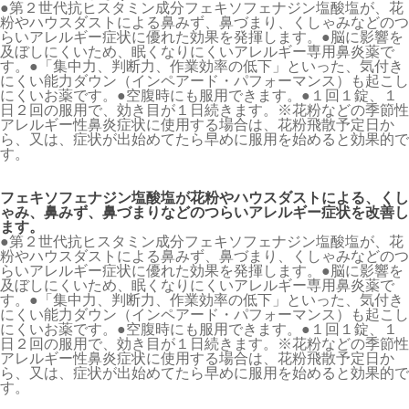
●第２世代抗ヒスタミン成分フェキソフェナジン塩酸塩が、花
粉やハウスダストによる鼻みず、鼻づまり、くしゃみなどのつ
らいアレルギー症状に優れた効果を発揮します。●脳に影響を
及ぼしにくいため、眠くなりにくいアレルギー専用鼻炎薬で
す。●「集中力、判断力、作業効率の低下」といった、気付き
にくい能力ダウン（インペアード・パフォーマンス）も起こし
にくいお薬です。●空腹時にも服用できます。●１回１錠、１
日２回の服用で、効き目が１日続きます。※花粉などの季節性
アレルギー性鼻炎症状に使用する場合は、花粉飛散予定日か
ら、又は、症状が出始めてたら早めに服用を始めると効果的で
す。
フェキソフェナジン塩酸塩が花粉やハウスダストによる、くし
ゃみ、鼻みず、鼻づまりなどのつらいアレルギー症状を改善し
ます。
●第２世代抗ヒスタミン成分フェキソフェナジン塩酸塩が、花
粉やハウスダストによる鼻みず、鼻づまり、くしゃみなどのつ
らいアレルギー症状に優れた効果を発揮します。●脳に影響を
及ぼしにくいため、眠くなりにくいアレルギー専用鼻炎薬で
す。●「集中力、判断力、作業効率の低下」といった、気付き
にくい能力ダウン（インペアード・パフォーマンス）も起こし
にくいお薬です。●空腹時にも服用できます。●１回１錠、１
日２回の服用で、効き目が１日続きます。※花粉などの季節性
アレルギー性鼻炎症状に使用する場合は、花粉飛散予定日か
ら、又は、症状が出始めてたら早めに服用を始めると効果的で
す。