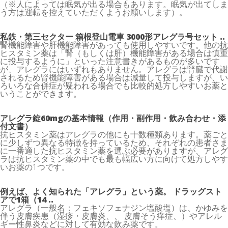
（※人によっては眠気が出る場合もあります。眠気が出てしま
う方は運転を控えていただくようお願いします）。
私鉄・第三セクター 箱根登山電車 3000形アレグラ号セット ..
腎機能障害や肝機能障害があっても使用しやすいです。他の抗
ヒスタミン薬は「腎（もしくは肝）機能障害がある場合は慎重
に投与するように」といった注意書きがあるものが多いです
が、アレグラにはいずれもありません。アレグラは腎臓で代謝
されるため腎機能障害がある場合は減量して投与しますが、い
ろいろな合併症が疑われる場合でも比較的処方しやすいお薬と
いうことができます。
アレグラ錠60mgの基本情報（作用・副作用・飲み合わせ・添
付文書）
抗ヒスタミン薬はアレグラの他にも十数種類あります。薬ごと
に少しずつ異なる特徴を持っているため、それぞれの患者さま
に一番適した抗ヒスタミン薬を選ぶ必要がありますが、アレグ
ラは抗ヒスタミン薬の中でも最も幅広い方に向けて処方しやす
いお薬の1つです。
例えば、よく知られた「アレグラ」という薬。 ドラッグスト
アで1箱（14 ..
アレグラ（一般名：フェキソフェナジン塩酸塩）は、かゆみを
伴う皮膚疾患（湿疹・皮膚炎、、 皮膚そう痒症、）やアレル
ギー性鼻炎などに対して有効な飲み薬です。