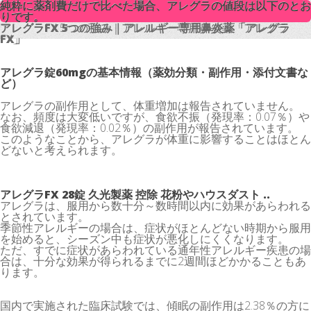
純粋に薬剤費だけで比べた場合、アレグラの値段は以下のとお
純粋に薬剤費だけで比べた場合、アレグラの値段は以下のとお
りです。
りです。
アレグラFX 5つの強み｜アレルギー専用鼻炎薬「アレグラ
アレグラFX 5つの強み｜アレルギー専用鼻炎薬「アレグラ
FX」
FX」
アレグラ錠60mgの基本情報（薬効分類・副作用・添付文書な
ど）
アレグラの副作用として、体重増加は報告されていません。
なお、頻度は大変低いですが、食欲不振（発現率：0.07％）や
食欲減退（発現率：0.02％）の副作用が報告されています。
このようなことから、アレグラが体重に影響することはほとん
どないと考えられます。
アレグラFX 28錠 久光製薬 控除 花粉やハウスダスト ..
アレグラは、服用から数十分～数時間以内に効果があらわれる
とされています。
季節性アレルギーの場合は、症状がほとんどない時期から服用
を始めると、シーズン中も症状が悪化しにくくなります。
ただ、すでに症状があらわれている通年性アレルギー疾患の場
合は、十分な効果が得られるまでに2週間ほどかかることもあ
ります。
国内で実施された臨床試験では、傾眠の副作用は2.38％の方に