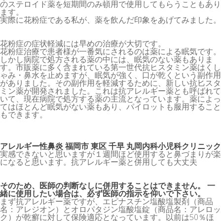
のステロイド薬を短期間のみ頓用で使用してもらうこともあり
ます。
実際に花粉症である私が、薬を飲んだ印象をあげてみました。
花粉症の症状軽減には早めの治療が大切です。
花粉症治療で患者様が一番気にされるのは薬による眠気です。
しかし病院で処方される薬の中には、眠気のない薬もありま
す。市販薬に多く含まれている第一世代抗ヒスタミン薬はくし
ゃみ・鼻水を止めますが、眠気が強く、口が乾くという副作用
がありました。その副作用を軽減するために、新しい抗匕スタ
ミン薬が開発されました。これは抗アレルギー薬とも呼ばれて
いて、現在病院で処方する薬の主流となっています。薬によっ
てはほとんど眠気がない薬もあり、パイロットも服用すること
もできます。
アレルギー性鼻炎 福岡市 東区 千早 丸岡内科小児科クリニック
実感できないと思いますが１週間ほど使用すると鼻づまりが楽
になると思います。抗アレルギー薬と併用しても大丈夫
そのため、医師の判断なしに併用することはできません。 一
緒に使用したい場合は、必ず医師の指示を仰いで下さい。
まず抗アレルギー薬ですが、エピナスチン塩酸塩製剤（商品
名：アレジオン）とオロパタジン塩酸塩錠（商品名：アレロッ
ク）が乾癬に対して保険適応となっています。以前は50％ほ