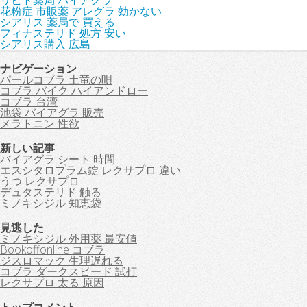
リヒト薬局 バイアグラ
花粉症 市販薬 アレグラ 効かない
シアリス 薬局で 買える
フィナステリド 処方 安い
シアリス購入 広島
ナビゲーション
パールコブラ 土竜の唄
コブラ バイク ハイアンドロー
コブラ 台湾
池袋 バイアグラ 販売
メラトニン 性欲
新しい記事
バイアグラ シート 時間
エスシタロプラム錠 レクサプロ 違い
うつ レクサプロ
デュタステリド 触る
ミノキシジル 知恵袋
見逃した
ミノキシジル 外用薬 最安値
Bookoffonline コブラ
ジスロマック 生理遅れる
コブラ ダークスピード 試打
レクサプロ 太る 原因