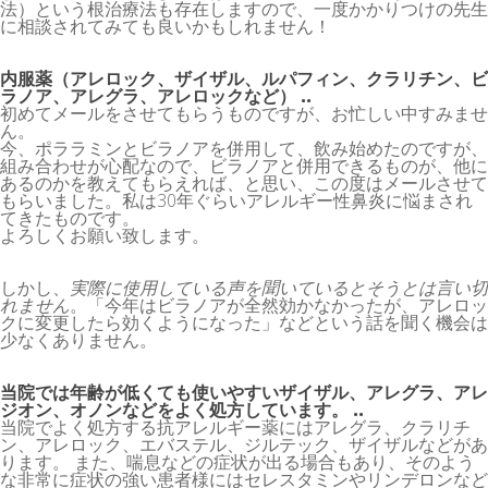
法）という根治療法も存在しますので、一度かかりつけの先生
に相談されてみても良いかもしれません！
内服薬（アレロック、ザイザル、ルパフィン、クラリチン、ビ
ラノア、アレグラ、アレロックなど） ..
初めてメールをさせてもらうものですが、お忙しい中すみませ
ん。
今、ポララミンとビラノアを併用して、飲み始めたのですが、
組み合わせが心配なので、ビラノアと併用できるものが、他に
あるのかを教えてもらえれば、と思い、この度はメールさせて
もらいました。私は30年ぐらいアレルギー性鼻炎に悩まされ
てきたものです。
よろしくお願い致します。
しかし、
実際に使用している声を聞いているとそうとは言い切
れません
。「今年はビラノアが全然効かなかったが、アレロッ
クに変更したら効くようになった」などという話を聞く機会は
少なくありません。
当院では年齢が低くても使いやすいザイザル、アレグラ、アレ
ジオン、オノンなどをよく処方しています。 ..
当院でよく処方する抗アレルギー薬にはアレグラ、クラリチ
ン、アレロック、エバステル、ジルテック、ザイザルなどがあ
ります。 また、喘息などの症状が出る場合もあり、そのよう
な非常に症状の強い患者様にはセレスタミンやリンデロンなど