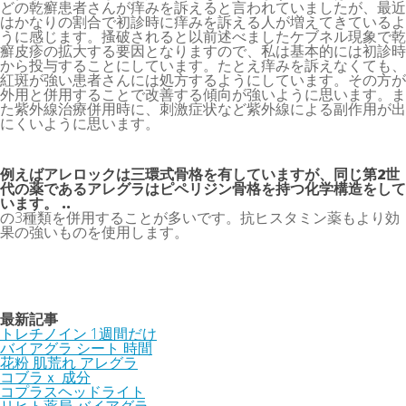
どの乾癬患者さんが痒みを訴えると言われていましたが、最近
はかなりの割合で初診時に痒みを訴える人が増えてきているよ
うに感じます。搔破されると以前述べましたケブネル現象で乾
癬皮疹の拡大する要因となりますので、私は基本的には初診時
から投与することにしています。たとえ痒みを訴えなくても、
紅斑が強い患者さんには処方するようにしています。その方が
外用と併用することで改善する傾向が強いように思います。ま
た紫外線治療併用時に、刺激症状など紫外線による副作用が出
にくいように思います。
例えばアレロックは三環式骨格を有していますが、同じ第2世
代の薬であるアレグラはピペリジン骨格を持つ化学構造をして
います。 ..
の3種類を併用することが多いです。抗ヒスタミン薬もより効
果の強いものを使用します。
最新記事
トレチノイン 1週間だけ
バイアグラ シート 時間
花粉 肌荒れ アレグラ
コブラｘ 成分
コプラスヘッドライト