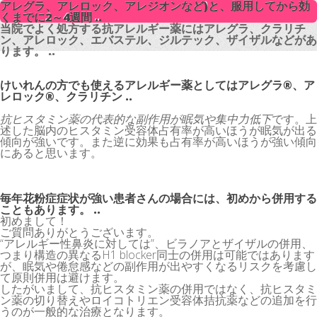
アレグラ、アレロック、アレジオンなど)と、服用してから効
アレグラ、アレロック、アレジオンなど)と、服用してから効
くまでに2～4週間 ..
くまでに2～4週間 ..
当院でよく処方する抗アレルギー薬にはアレグラ、クラリチ
当院でよく処方する抗アレルギー薬にはアレグラ、クラリチ
ン、アレロック、エバステル、ジルテック、ザイザルなどがあ
ン、アレロック、エバステル、ジルテック、ザイザルなどがあ
ります。 ..
ります。 ..
けいれんの方でも使えるアレルギー薬としてはアレグラ®、ア
レロック®、クラリチン ..
抗ヒスタミン薬の代表的な副作用が眠気や集中力低下
です。上
述した脳内のヒスタミン受容体占有率が高いほうが眠気が出る
傾向が強いです。また逆に効果も占有率が高いほうが強い傾向
にあると思います。
毎年花粉症症状が強い患者さんの場合には、初めから併用する
こともあります。 ..
初めまして！
ご質問ありがとうございます。
“アレルギー性鼻炎に対しては”、ビラノアとザイザルの併用、
つまり構造の異なるH1 blocker同士の併用は可能ではあります
が、眠気や倦怠感などの副作用が出やすくなるリスクを考慮し
て原則併用は避けます。
したがいまして、抗ヒスタミン薬の併用ではなく、抗ヒスタミ
ン薬の切り替えやロイコトリエン受容体拮抗薬などの追加を行
うのが一般的な治療となります。