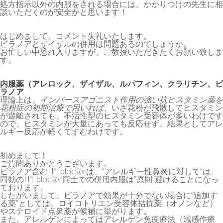
処方指示以外の内服をされる場合には、かかりつけの先生に相
談いただくのが安全かと思います！
はじめまして。コメント失礼いたします。
ビラノアとザイザルの併用は問題あるのでしょうか。
お忙しい中恐れ入りますが、ご教授いただきたくお願い致しま
す。
内服薬（アレロック、ザイザル、ルパフィン、クラリチン、ビ
ラノア
理論上は、
インバースアゴニスト作用の強い抗ヒスタミン薬を
花粉症の初期治療で用いれば
、いざ花粉が飛散してヒスタミン
が遊離されても、不活性型のヒスタミン受容体が多いわけです
ので、ヒスタミンが大量にあっても反応せず、結果としてアレ
ルギー反応が軽くてすむわけです。
初めまして！
ご質問ありがとうございます。
ビラノア含むH1 blockerは、”アレルギー性鼻炎に対して”は、
同効のH1 blocker同士での併用内服は”原則”避けることになっ
ております。
したがいまして、ビラノアで効果が十分でない場合に”追加す
る薬”としては、ロイコトリエン受容体拮抗薬（オノンなど）
やステロイド点鼻薬が候補に挙がります。
また、アレルゲンによってはアレルゲン免疫療法（減感作療