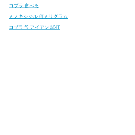
コブラ 食べる
ミノキシジル 何ミリグラム
コブラ f9 アイアン 試打