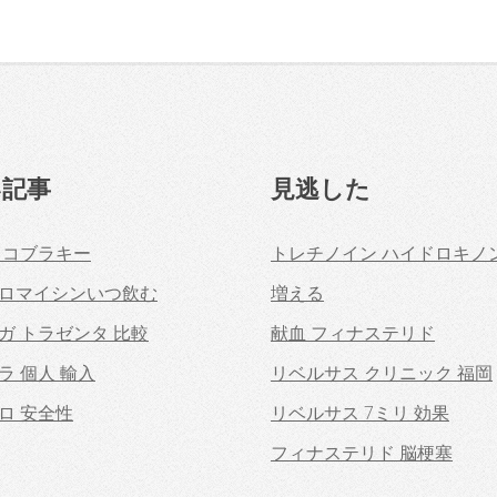
い記事
見逃した
 コブラキー
トレチノイン ハイドロキノ
ロマイシンいつ飲む
増える
ガ トラゼンタ 比較
献血 フィナステリド
ラ 個人 輸入
リベルサス クリニック 福岡
ロ 安全性
リベルサス 7ミリ 効果
フィナステリド 脳梗塞