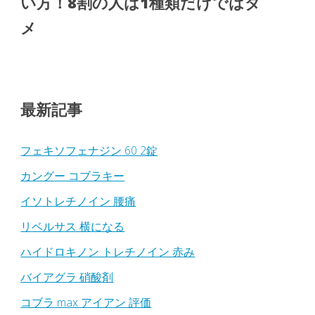
い方！8割の人は1種類だけではダ
メ
最新記事
フェキソフェナジン 60 2錠
カングー コブラキー
イソトレチノイン 腰痛
リベルサス 横になる
ハイドロキノン トレチノイン 赤み
バイアグラ 硝酸剤
コブラ max アイアン 評価