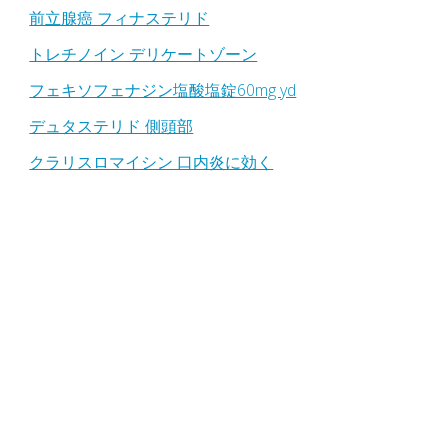
前立腺癌 フィナステリド
トレチノイン デリケートゾーン
フェキソフェナジン塩酸塩錠60mg yd
デュタステリド 側頭部
クラリスロマイシン 口内炎に効く