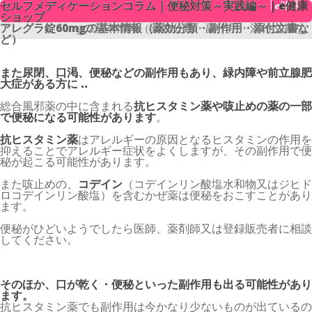
セルフメディケーションコラム｜便秘対策～実践編～ | e健康
セルフメディケーションコラム｜便秘対策～実践編～ | e健康
ショップ
ショップ
アレグラ錠60mgの基本情報（薬効分類・副作用・添付文書な
アレグラ錠60mgの基本情報（薬効分類・副作用・添付文書な
ど）
ど）
また尿閉、口渇、便秘などの副作用もあり、緑内障や前立腺肥
大症がある方に ..
総合風邪薬の中に含まれる
抗ヒスタミン薬や咳止めの薬の一部
で便秘になる可能性があります
。
抗ヒスタミン薬
はアレルギーの原因となるヒスタミンの作用を
抑えることでアレルギー症状をよくしますが、その副作用で便
秘が起こる可能性があります。
また咳止めの、
コデイン
（コデインリン酸塩水和物又はジヒド
ロコデインリン酸塩）を含むかぜ薬は便秘をおこすことがあり
ます。
便秘がひどいようでしたら医師、薬剤師又は登録販売者に相談
してください。
そのほか、口が乾く・便秘といった副作用も出る可能性があり
ます。
抗ヒスタミン薬でも副作用は今かなり少ないものが出ているの