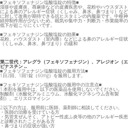
■フェキソフェナジン塩酸塩錠の特徴■
湿疹や皮膚炎、蕁麻疹などの皮膚疾患や、花粉やハウスダスト
による鼻のアレルギー症状（くしゃみ、鼻水、鼻づまり）など
に対して改善が期待できる抗ヒスタミンの内服薬です。中枢神
経抑制作用が少ないため、眠気や集中力・判断力・作業能率の
低下が起こりにくいです。
■フェキソフェナジン塩酸塩錠の効果■
花粉、ハウスダスト（室内塵）などによる鼻のアレルギー症状
（くしゃみ、鼻水、鼻づまり）の緩和
第二世代：アレグラ（フェキソフェナジン）、アレジオン（エ
ピナスチン ..
■フェキソフェナジン塩酸塩錠の服用方法■
1日2回、1回1錠（60mg）を服用します。
■フェキソフェナジン塩酸塩錠の服用中の注意点■
1.本剤を服用中は、以下の医薬品を使用しないでください。
制酸剤（水酸化アルミニウム、水酸化マグネシウム含有製
剤）、エリスロマイシン
2.以下の方は、服用前に医師、薬剤師に相談してください。
・医師の治療を受けている方
・気管支ぜんそく、アトピー性皮ふ炎等の他のアレルギー疾患
と診断されたことがある方
・鼻づまりの症状が強い方