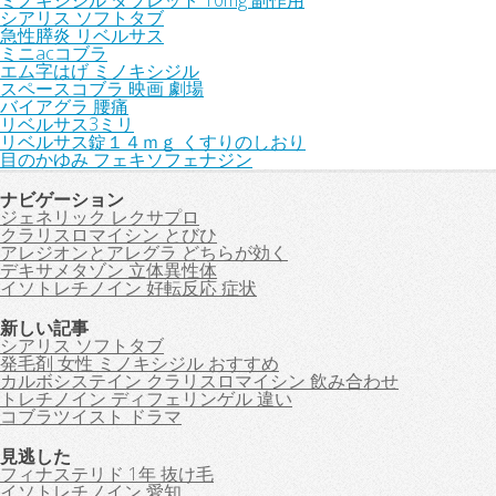
ミノキシジル タブレット 10mg 副作用
シアリス ソフトタブ
急性膵炎 リベルサス
ミニacコブラ
エム字はげ ミノキシジル
スペースコブラ 映画 劇場
バイアグラ 腰痛
リベルサス3ミリ
リベルサス錠１４ｍｇ くすりのしおり
目のかゆみ フェキソフェナジン
ナビゲーション
ジェネリック レクサプロ
クラリスロマイシン とびひ
アレジオンとアレグラ どちらが効く
デキサメタゾン 立体異性体
イソトレチノイン 好転反応 症状
新しい記事
シアリス ソフトタブ
発毛剤 女性 ミノキシジル おすすめ
カルボシステイン クラリスロマイシン 飲み合わせ
トレチノイン ディフェリンゲル 違い
コブラツイスト ドラマ
見逃した
フィナステリド 1年 抜け毛
イソトレチノイン 愛知