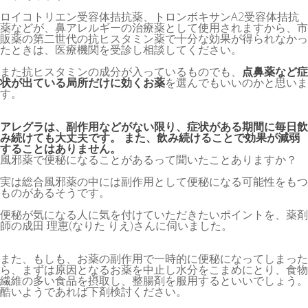
ロイコトリエン受容体拮抗薬、トロンボキサンA2受容体拮抗
薬などが、鼻アレルギーの治療薬として使用されますから、市
販薬の第二世代の抗ヒスタミン薬で十分な効果が得られなかっ
たときは、医療機関を受診し相談してください。
また抗ヒスタミンの成分が入っているものでも、
点鼻薬など症
状が出ている局所だけに効くお薬
を選んでもいいのかと思いま
す。
アレグラは、副作用などがない限り、症状がある期間に毎日飲
み続けても大丈夫です。 また、飲み続けることで効果が減弱
することはありません。
風邪薬で便秘になることがあるって聞いたことありますか？
実は総合風邪薬の中には副作用として便秘になる可能性をもつ
ものがあるそうです。
便秘が気になる人に気を付けていただきたいポイントを、薬剤
師の成田 理恵(なりた りえ)さんに伺いました。
また、もしも、お薬の副作用で一時的に便秘になってしまった
ら、まずは原因となるお薬を中止し水分をこまめにとり、食物
繊維の多い食品を摂取し、整腸剤を服用するといいでしょう。
酷いようであれば下剤検討ください。