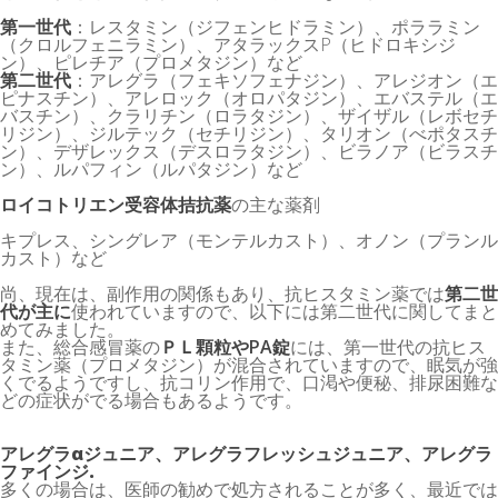
第一世代
：レスタミン（ジフェンヒドラミン）、ポララミン
（クロルフェニラミン）、アタラックスP（ヒドロキシジ
ン）、ピレチア（プロメタジン）など
第二世代
：アレグラ（フェキソフェナジン）、アレジオン（エ
ピナスチン）、アレロック（オロパタジン）、エバステル（エ
バスチン）、クラリチン（ロラタジン）、ザイザル（レボセチ
リジン）、ジルテック（セチリジン）、タリオン（べポタスチ
ン）、デザレックス（デスロラタジン）、ビラノア（ビラスチ
ン）、ルパフィン（ルパタジン）など
ロイコトリエン受容体拮抗薬
の主な薬剤
キプレス、シングレア（モンテルカスト）、オノン（プランル
カスト）など
尚、現在は、副作用の関係もあり、抗ヒスタミン薬では
第二世
代が主に
使われていますので、以下には第二世代に関してまと
めてみました。
また、総合感冒薬の
ＰＬ顆粒やPA錠
には、第一世代の抗ヒス
タミン薬（プロメタジン）が混合されていますので、眠気が強
くでるようですし、抗コリン作用で、口渇や便秘、排尿困難な
どの症状がでる場合もあるようです。
アレグラαジュニア、アレグラフレッシュジュニア、アレグラ
ファインジ.
多くの場合は、医師の勧めで処方されることが多く、最近では