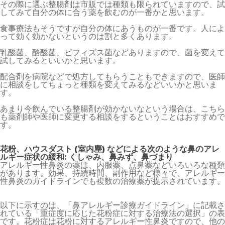
その際に選ぶ整腸剤は市販では種類も限られていますので、試
してみて自分の体に合う薬を飲むのが一番かと思います。
食事療法もそうですが自分の体にあうものが一番です。人によ
って効く効かないというのは割と多くあります。
乳酸菌、酪酸菌、ビフィズス菌などありますので、菌を変えて
試してみるといいかと思います。
配合剤を病院などで処方してもらうこともできますので、医師
に相談をしてちょっと種類を変えてみるなどいいかと思いま
す。
あまり今飲んでいる整腸剤が効かないなという場合は、こちら
も薬剤師や医師に変更する相談をするということはおすすめで
す。
花粉、ハウスダスト (室内塵) などによる次のような鼻のアレ
ルギー症状の緩和: くしゃみ、鼻みず、鼻づまり
アレルギー性鼻炎の薬は、内服薬、点鼻薬などいろいろな種類
があります。効果、持続時間、副作用など様々で、アレルギー
性鼻炎のガイドラインでも複数の治療薬が提示されています。
以下に示すのは、「鼻アレルギー診療ガイドライン」に記載さ
れている「重症度に応じた花粉症に対する治療法の選択」の表
です。花粉症は花粉に対するアレルギー性鼻炎ですので、他の