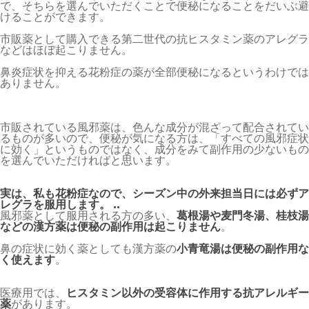
で、そちらを選んでいただくことで便秘になることをだいぶ避
けることができます。
市販薬として購入できる第二世代の抗ヒスタミン薬のアレグラ
などはほぼ起こりません。
鼻炎症状を抑える花粉症の薬が全部便秘になるというわけでは
ありません。
市販されている風邪薬は、色んな成分が混ざって配合されてい
るものが多いので、便秘が気になる方は、「すべての風邪症状
に効く」というものではなく、成分をみて副作用の少ないもの
を選んでいただければと思います。
実は、私も花粉症なので、シーズン中の外来担当日には必ずア
レグラを服用します。 ..
風邪薬として服用される方の多い、
葛根湯や麦門冬湯、桂枝湯
などの漢方薬は便秘の副作用は起こりません
。
鼻の症状に効く薬としても漢方薬の
小青竜湯は便秘の副作用な
く使えます
。
医療用では、
ヒスタミン以外の受容体に作用する抗アレルギー
薬
があります。