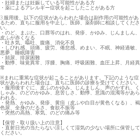
・妊婦または妊娠している可能性がある方
・薬によるアレルギー症状を起こしたことがある方
3.服用後、以下の症状があらわれた場合は副作用の可能性があ
るため、直ちに服用を中止し、医師、薬剤師に相談してくださ
い。
・のど、まぶた、口唇等のはれ、発疹、かゆみ、じんましん、
皮ふが赤くなる
・吐き気、嘔吐、腹痛、消化不良
・しびれ感、頭痛、疲労、倦怠感、めまい、不眠、神経過敏、
悪夢、睡眠障害
・頻尿、排尿困難
・動悸、味覚異常、浮腫、胸痛、呼吸困難、血圧上昇、月経異
常
※まれに重篤な症状が起こることがあります。下記のような症
状があらわれた場合は、直ちに医師の診療を受けてください。
・服用後すぐに、皮ふのかゆみ、じんましん、声のかすれ、く
しゃみ、のどのかゆみ、息苦しさ、動悸、意識の混濁等があら
われる。
・発熱、かゆみ、発疹、黄疸（皮ふや白目が黄色くなる）、褐
色尿、全身のだるさ、食欲不振等
・突然の高熱、寒気、のどの痛み等
【保管・取り扱い上の注意】
・直射日光の当たらない涼しくて湿気の少ない場所に保管して
ください。