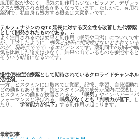
服用回数が少なく、眠気の副作用も少ないビラノア、デザレッ
クスが処方される機会が多くなっています。たしかに、有用な
薬剤で、私自身も処方する機会は大変多いです。
テルフェナジンの QTc 延長に対する安全性を改善した代替薬
として開発されたものである。 ..
よく注目されるのは効果と副作用（眠気や口渇）についてです
が、上述したように、
眠気と効果に相関性はないとされている
のが、現時点ででているエビデンスです
。薬剤同士の効果や眠
気を比較した論文は少なく、結果の出ているものを参照すると
そういう結論になるのです。
慢性便秘症治療薬として期待されているクロライドチャンネル
活性剤。 ..
一方、ヒスタミンには脳内では覚醒、記憶、学習、自発運動な
どの働きもあります。抗ヒスタミン薬の成分が脳内に浸透し、
ヒスタミンの働きが妨害されると、
「眠気」
やインペアードパ
フォーマンスと呼ばれる、
眠気がなくとも「判断力が低下」
し
たり、
「学習能力が低下」
する副作用が起こります。
最新記事