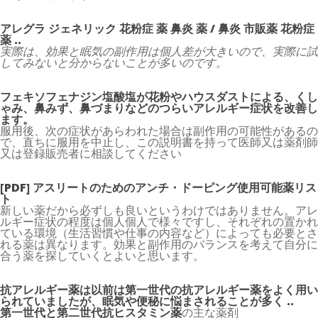
アレグラ ジェネリック 花粉症 薬 鼻炎 薬 / 鼻炎 市販薬 花粉症
薬 ..
実際は、効果と眠気の副作用は個人差が大きいので、実際に試
してみないと分からないことが多いのです。
フェキソフェナジン塩酸塩が花粉やハウスダストによる、くし
ゃみ、鼻みず、鼻づまりなどのつらいアレルギー症状を改善し
ます。
服用後、次の症状があらわれた場合は副作用の可能性があるの
で、直ちに服用を中止し、この説明書を持って医師又は薬剤師
又は登録販売者に相談してください
[PDF] アスリートのためのアンチ・ドーピング使用可能薬リス
ト
新しい薬だから必ずしも良いというわけではありません。アレ
ルギー症状の程度は個人個人で様々ですし、それぞれの置かれ
ている環境（生活習慣や仕事の内容など）によっても必要とさ
れる薬は異なります。効果と副作用のバランスを考えて自分に
合う薬を探していくとよいと思います。
抗アレルギー薬は以前は第一世代の抗アレルギー薬をよく用い
られていましたが、眠気や便秘に悩まされることが多く ..
第一世代と第二世代抗ヒスタミン薬
の主な薬剤