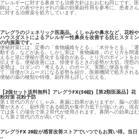
アレルギーに対する鼻炎でも治療方針はおおむね同じです。医
師は、この表やそれぞれの薬の効果副作用を参考に、患者さん
に対する治療薬を処方しています。
アレグラのジェネリック医薬品。くしゃみや鼻水など、花粉や
ハウスダストによるアレルギー性鼻炎を改善する抗ヒスタミン
の内服薬です。 ..
便秘対策には、定番の「食物繊維をとる」「水分をとる」「運
動する」などがある。しかし実は「食物繊維」のとり方を間違
えると逆に便秘が悪化する場合がある。とり方のポイントをお
伝えする。便秘改善には、排便するときの姿勢が大切。理想の
姿勢は、ロダンの「考える人」のポーズ。実際に便器を使っ
て、排便がスムーズになる姿勢を紹介。医療機関で処方される
便秘の薬の種類や特徴、副作用も詳しく伝える。
【2個セット送料無料】アレグラFX(56錠)【第2類医薬品】花
粉対策 花粉予防
第１世代の方がくしゃみ、鼻漏に効果がありますが、脳への影
響が大きく、副作用である眠気や集中力低下が強いため、現在
では多くの場合で第２世代が使用されます。鼻閉への効果はむ
しろ第２世代の方が高いです。
アレグラFX 28錠が感冒改善ストアでいつでもお買い得。当日
..