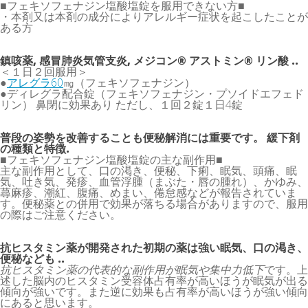
■フェキソフェナジン塩酸塩錠を服用できない方■
・本剤又は本剤の成分によりアレルギー症状を起こしたことが
ある方
鎮咳薬, 感冒肺炎気管支炎, メジコン® アストミン® リン酸 ..
＜１日２回服用＞
●
アレグラ60
㎎（フェキソフェナジン）
●ディレグラ配合錠（フェキソフェナジン・プソイドエフェド
リン） 鼻閉に効果あり ただし、１回２錠１日4錠
普段の姿勢を改善することも便秘解消には重要です。 緩下剤
の種類と特徴.
■フェキソフェナジン塩酸塩錠の主な副作用■
主な副作用として、口の渇き、便秘、下痢、眠気、頭痛、眠
気、吐き気、発疹、血管浮腫（まぶた・唇の腫れ）、かゆみ、
蕁麻疹、潮紅、腹痛、めまい、倦怠感などが報告されていま
す。便秘薬との併用で効果が落ちる場合がありますので、服用
の際はご注意ください。
抗ヒスタミン薬が開発された初期の薬は強い眠気、口の渇き、
便秘なども ..
抗ヒスタミン薬の代表的な副作用が眠気や集中力低下
です。上
述した脳内のヒスタミン受容体占有率が高いほうが眠気が出る
傾向が強いです。また逆に効果も占有率が高いほうが強い傾向
にあると思います。