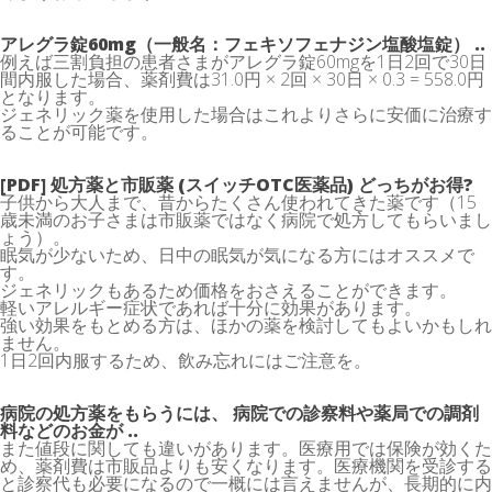
アレグラ錠60mg（一般名：フェキソフェナジン塩酸塩錠） ..
例えば三割負担の患者さまがアレグラ錠60mgを1日2回で30日
間内服した場合、薬剤費は31.0円 × 2回 × 30日 × 0.3 = 558.0円
となります。
ジェネリック薬を使用した場合はこれよりさらに安価に治療す
ることが可能です。
[PDF] 処方薬と市販薬 (スイッチOTC医薬品) どっちがお得?
子供から大人まで、昔からたくさん使われてきた薬です（15
歳未満のお子さまは市販薬ではなく病院で処方してもらいまし
ょう）。
眠気が少ないため、日中の眠気が気になる方にはオススメで
す。
ジェネリックもあるため価格をおさえることができます。
軽いアレルギー症状であれば十分に効果があります。
強い効果をもとめる方は、ほかの薬を検討してもよいかもしれ
ません。
1日2回内服するため、飲み忘れにはご注意を。
病院の処方薬をもらうには、 病院での診察料や薬局での調剤
料などのお金が ..
また値段に関しても違いがあります。医療用では保険が効くた
め、薬剤費は市販品よりも安くなります。医療機関を受診する
と診察代も必要になるので一概には言えませんが、長期的に内