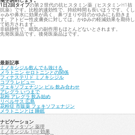
箋を調剤します。
1日2回タイプ
の第２世代の抗ヒスタミン薬（ヒスタミンH1拮
抗薬）です。比較的速効性で、持続時間も長いほうです。くし
ゃみや鼻水に効果が高く、鼻づまりや目のかゆみにも効きま
す。アトピー性皮膚炎に対しては、かゆみの軽減効果を期待し
て処方されます。
非鎮静性で、眠気の副作用もほとんどないとされます。
先発医薬品です。後発医薬品はです。
最新記事
ミノキシジル飲んでも抜ける
メラトニン セロトニンとの関係
フィナステリド ミノキシジル
コブラ レビュー
フェキソフェナジン ピル 飲み合わせ
アレグラ いつまで
花粉 アレグラ 飲み始め
リベルサス 広島
花粉症 市販薬 フェキソフェナジン
メラトニンとは 睡眠
ナビゲーション
デキサメタゾン 薬理
ミノキシジル 1mg 効果