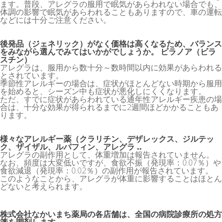
ます。普段、アレグラの服用で眠気があらわれない場合でも、
体調の影響で眠気があらわれることもありますので、車の運転
などには十分ご注意ください。
後発品（ジェネリック）がなく価格は高くなるため、バランス
をみながら選んでみてはいかがでしょうか。 ビラノア（ビラ
スチン）
アレグラは、服用から数十分～数時間以内に効果があらわれる
とされています。
季節性アレルギーの場合は、症状がほとんどない時期から服用
を始めると、シーズン中も症状が悪化しにくくなります。
ただ、すでに症状があらわれている通年性アレルギー疾患の場
合は、十分な効果が得られるまでに2週間ほどかかることもあ
ります。
様々なアレルギー薬（クラリチン、デザレックス、ジルテッ
ク、ザイザル、ルパフィン、アレグラ ..
アレグラの副作用として、体重増加は報告されていません。
なお、頻度は大変低いですが、食欲不振（発現率：0.07％）や
食欲減退（発現率：0.02％）の副作用が報告されています。
このようなことから、アレグラが体重に影響することはほとん
どないと考えられます。
株式会社なかいまち薬局の各店舗は、全国の病院診療所の処方