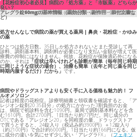
【花粉症初心者必見】病院の「処方薬」と「市販薬」どちらが
【花粉症初心者必見】病院の「処方薬」と「市販薬」どちらが
良い？
良い？
アレグラ錠60mgの基本情報（薬効分類・副作用・添付文書な
アレグラ錠60mgの基本情報（薬効分類・副作用・添付文書な
ど）
ど）
処方せんなしで病院の薬が買える薬局 | 鼻炎・花粉症・かゆみ
の薬
ひとつは処方日数。35日しか処方されないとまた受診して再
診料、調剤基本料、調剤料が必要になり支払い金額が増えて医
療費の抑制にはなりません。何故、花粉症が保険適応外になる
のか、それは
「症状は辛いけれども診断が簡単（毎年同じ時期
に同じような症状の場合）、治療も簡単（去年と同じ薬を同じ
時期内服するだけ）だから」
です。
病院やドラッグストアよりも安く手に入る価格も魅力的！ フ
ルオメソロン
記者は軽度の花粉症。診療明細書と領収書を確認すると、「ア
レジオン錠剤20 35日分」の処方にかかった3割負担のお金
は、病院で初診料を含む1090円。薬局で調剤基本料などを含
む1610円。合計2700円。1日当たり約77円だ。同じ成分の
OTCである「アレジオン20」を同程度の量、ドラッグストア
で買うとすると、24錠入り（税込み約3900円）＋12錠入り
（約2100円）で合計約6000円。1日当たり約166円になる。仮
に成分の違いを気にせず少し安い「アレグラFX」（
フェキソ