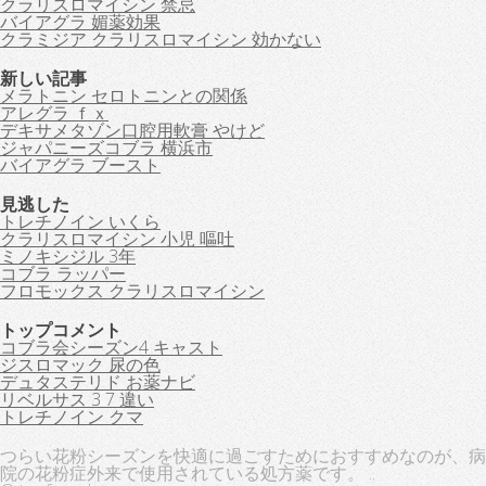
クラリスロマイシン 禁忌
バイアグラ 媚薬効果
クラミジア クラリスロマイシン 効かない
新しい記事
メラトニン セロトニンとの関係
アレグラ ｆｘ
デキサメタゾン口腔用軟膏 やけど
ジャパニーズコブラ 横浜市
バイアグラ ブースト
見逃した
トレチノイン いくら
クラリスロマイシン 小児 嘔吐
ミノキシジル 3年
コブラ ラッパー
フロモックス クラリスロマイシン
トップコメント
コブラ会シーズン4 キャスト
ジスロマック 尿の色
デュタステリド お薬ナビ
リベルサス 3 7 違い
トレチノイン クマ
つらい花粉シーズンを快適に過ごすためにおすすめなのが、病
院の花粉症外来で使用されている処方薬です。 ..