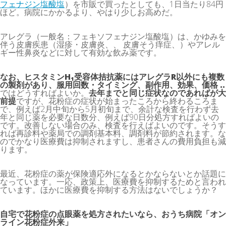
フェナジン塩酸塩
）を市販で買ったとしても、1日当たり84円
ほど。病院にかかるより、やはり少しお高めだ。
アレグラ（一般名：フェキソフェナジン塩酸塩）は、かゆみを
伴う皮膚疾患（湿疹・皮膚炎、、 皮膚そう痒症、）やアレル
ギー性鼻炎などに対して有効な飲み薬です。
なお、ヒスタミンH₁受容体拮抗薬にはアレグラR以外にも複数
の製剤があり、服用回数・タイミング、副作用、効果、価格 ..
ではどうすればよいか。
去年までと同じ症状なのであればが大
前提
ですが、花粉症の症状が始まったころから終わるころま
で、例えば2月中旬から5月初旬まで、余計な検査を行わず去
年と同じ薬を必要な日数分、例えば90日分処方すればよいの
です。改善しない場合のみ、検査を行えばよいのです。そうす
れば再診料や薬局での調剤基本料、調剤料が節約されます。な
のでかなり医療費は抑制されますし、患者さんの費用負担も減
ります。
最近、花粉症の薬が保険適応外になるとかならないとか話題に
なっています。一応、政策上、医療費を抑制するためと言われ
ています。ほかに医療費を抑制する方法はないでしょうか？
自宅で花粉症の点眼薬を処方されたいなら、おうち病院「オン
ライン花粉症外来」