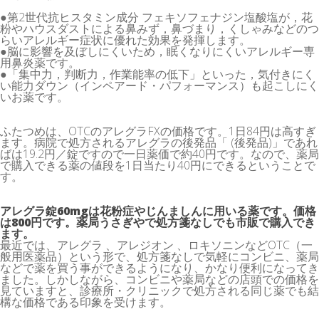
●第2世代抗ヒスタミン成分 フェキソフェナジン塩酸塩が，花
粉やハウスダストによる鼻みず，鼻づまり，くしゃみなどのつ
らいアレルギー症状に優れた効果を発揮します。
●脳に影響を及ぼしにくいため，眠くなりにくいアレルギー専
用鼻炎薬です。
●「集中力，判断力，作業能率の低下」といった，気付きにく
い能力ダウン（インペアード・パフォーマンス）も起こしにく
いお薬です。
ふたつめは、OTCのアレグラFXの価格です。1日84円は高すぎ
ます。病院で処方されるアレグラの後発品「 (後発品)」であれ
ばは19.2円／錠ですので一日薬価で約40円です。なので、薬局
で購入できる薬の値段を1日当たり40円にできるということで
す。
アレグラ錠60mgは花粉症やじんましんに用いる薬です。価格
は800円です。薬局うさぎやで処方箋なしでも市販で購入でき
ます。
最近では、アレグラ 、アレジオン 、ロキソニンなどOTC（一
般用医薬品）という形で、処方箋なしで気軽にコンビニ、薬局
などで薬を買う事ができるようになり、かなり便利になってき
ました。しかしながら、コンビニや薬局などの店頭での価格を
見ていますと、診療所・クリニックで処方される同じ薬でも結
構な価格である印象を受けます。