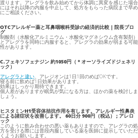
渡ります。アレグラを飲み始めてから体調に異変を感じた場合
にはそれ以降の内服を中止して、処方をもらった病院まで早め
にご相談ください。
OTCアレルギー薬と耳鼻咽喉科受診の経済的比較 | 院長ブロ
グ
制酸剤（水酸化アルミニウム・水酸化マグネシウム含有製剤）
とアレグラを同時に内服すると、アレグラの効果が弱まる可能
性があります。
C.フェキソフェナジン 約1050円（＊オーソライズドジェネリ
ック）
アレグラと違い
、アレジオンは1日1回のめばOKです。
寝る前に飲めば1日効果があります。
効果はしっかり期待できます。
個人差がありますが眠気が気になる方は、ほかの薬を検討しま
しょう。
ヒスタミンH1受容体拮抗作用を有します。アレルギー性鼻炎
による諸症状を改善します。 60日分 900円（税込） ; アレロ
ック
このように飲み合わせの悪い薬もありますので、アレグラの処
方を受ける際には普段内服している薬を医師に提示していただ
くようお願いします。