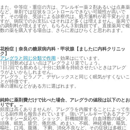
また、中等症・重症の方は、アレルギー薬２剤あるいは点鼻薬
など、単剤では症状をコントロールできない可能性が高いで
す。その場合、受診による診察代は、処方箋料が若干変わりま
すが、病院でのお支払いはそれほど多くは増えません。薬局で
の調剤料が増えますが、もちろん３割負担です。直接薬局で複
数の薬を購入する場合は、さらに差はひらくと思われます。
花粉症 | 奈良の糖尿病内科・甲状腺【ましたに内科クリニッ
ク】
アレグラと同じ分類で作用
・効果はにています。
1日1回飲めばよい点はアレグラより楽でしょう。
1日2回でも飲めるし十分に効果を持続させたいときはアレグ
ラがよいかもしれません。
アレグラ、ビラノア、デザレックスと同じく眠気がすくないこ
とが特徴です。
車の運転などがある方に選ばれます。
純粋に薬剤費だけで比べた場合、アレグラの値段は以下のとお
りです。 ..
頻度は高くありませんが、アレグラを内服することによって生
じる副作用も報告されています。強いアレルギーであるアナフ
ィラキシー反応や、ショック、肝機能障害、白血球数の減少、
頭痛、眠気、疲労、倦怠感、めまい、不眠、神経過敏、嘔気、
嘔吐、口渇、腹痛、 下痢、消化不良など、その症状は多岐に