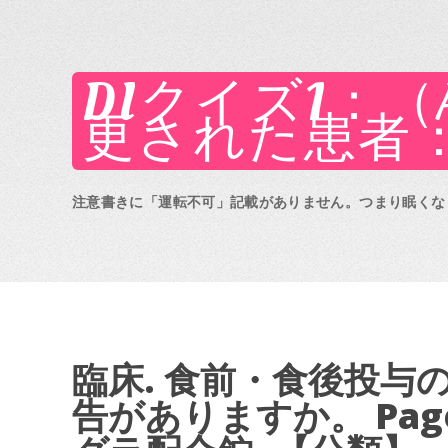
DIクイズ1：
更された患者：
注意書きに「運転不可」記載がありません。つまり眠くなり
臨床. 食前・食後投与
告がありますか。 Page