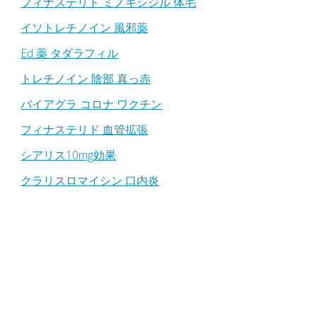
フィナステリド ミノキシジル 体毛
イソトレチノイン 風邪薬
Ed 薬 タダラフィル
トレチノイン 陰部 真っ赤
バイアグラ コロナ ワクチン
フィナステリド 血管拡張
シアリス10mg効果
クラリスロマイシン 口内炎