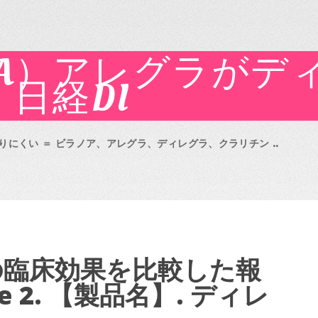
（A）アレグラがデ
日経DI
にくい ＝ ビラノア、アレグラ、ディレグラ、クラリチン ..
の臨床効果を比較した報
 2. 【製品名】. ディレ