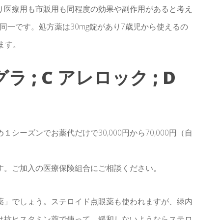
り医療用も市販用も同程度の効果や副作用があると考え
同一です。処方薬は30mg錠があり7歳児から使えるの
ます。
ラ ; C アレロック ; D
ーズンでお薬代だけで30,000円から70,000円（自
す。ご加入の医療保険組合にご相談ください。
薬」でしょう。ステロイド点眼薬も使われますが、緑内
は抗ヒスタミン薬で使って、緩和しないようならステロ