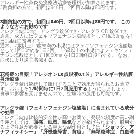
アレルギー性鼻炎免疫療法治療管理料が加算されます。
3割負担の方で、初回は840円、2回目以降は80円です。
3割負担の方で、初回は840円、2回目以降は80円です。 この
ような方にお勧めです
アレグラ錠30mg・アレグラ錠60mg・アレグラ OD 錠60mg
通常、成人にはフェキソフェナジン塩酸塩として1回60mg を1
日2回経口投与する。
通常、7歳以上12歳未満の小児にはフェキソフェナジン塩酸塩
として1回30mg を1日2回、 12歳以上の小児にはフェキソフェ
ナジン塩酸塩として1回60mg を1日2回経口投与する。 なお、
症状により適宜増減する。
花粉症の目薬「アレジオンLX点眼液0.1％」アレルギー性結膜
炎治療薬
アレグラ錠は継続して服用することで効果が得られるお薬で
す。おおよそ
12時間毎に1日2回服用する
ようにしましょう。
食事の影響を受けませんので、空腹時の服用も可能です。
アレグラ錠（フェキソフェナジン塩酸塩）に含まれている成分
や効果
アレグラ錠は比較的安全性が高いお薬で、発現の頻度の高い副
作用としては、
頭痛、眠気、嘔気
などが挙げられます。服用す
る上で注意が必要となる重大な副作用としては
「ショック、ア
ナフィラキシー」「肝機能障害、黄疸」「無顆粒球症、白血球