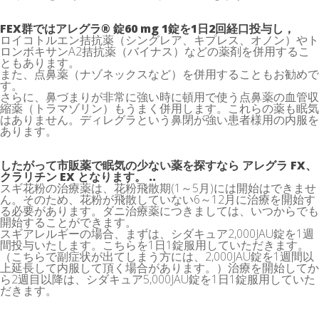
FEX群ではアレグラ® 錠60 mg 1錠を1日2回経口投与し，
ロイコトルエン拮抗薬（シングレア、キプレス、オノン）やト
ロンボキサンA2拮抗薬（バイナス）などの薬剤を併用するこ
ともあります。
また、点鼻薬（ナゾネックスなど）を併用することもお勧めで
す。
さらに、鼻づまりが非常に強い時に頓用で使う点鼻薬の血管収
縮薬（トラマゾリン）もうまく併用します。これらの薬も眠気
はありません。ディレグラという鼻閉が強い患者様用の内服を
あります。
したがって市販薬で眠気の少ない薬を探すなら アレグラ FX、
クラリチン EX となります。 ..
スギ花粉の治療薬は、花粉飛散期(1～5月)には開始はできませ
ん。そのため、花粉が飛散していない6～12月に治療を開始す
る必要があります。ダニ治療薬につきましては、いつからでも
開始することができます。
スギアレルギーの場合、まずは、シダキュア2,000JAU錠を1週
間投与いたします。こちらを1日1錠服用していただきます。
（こちらで副症状が出てしまう方には、2,000JAU錠を1週間以
上延長して内服して頂く場合があります。）治療を開始してか
ら2週目以降は、シダキュア5,000JAU錠を1日1錠服用していた
だきます。