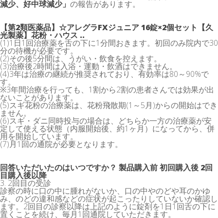
減少、好中球減少」
の報告があります。
【第2類医薬品】☆アレグラFXジュニア 16錠×2個セット【久
光製薬】花粉・ハウス ..
(1)1日1回治療薬を舌の下に1分間おきます。初回のみ院内で30
分の待機が必要です。
(2)その後5分間は、うがい・飲食を控えます。
(3)治療後2時間は入浴・運動・飲酒はできません。
(4)3年は治療の継続が推奨されており、有効率は80～90%で
す。
※3年間治療を行っても、1割から2割の患者さんでは効果が出
ないことがあります。
(5)スギ花粉の治療薬は、花粉飛散期(1～5月)からの開始はでき
ません。
(6)スギ・ダニ同時投与の場合は、どちらか一方の治療薬が安
定して使える状態（内服開始後、約1ヶ月）になってから、併
用を開始しています。
(7)月1回の通院が必要となります。
回答いただいたのはいつですか？ 製品購入前 初回購入後 2回
目購入後以降
3. 2回目の受診
診察の時に口の中に腫れがないか、口の中やのどや耳のかゆ
み、のどの違和感などの症状が起こったりしていないか確認し
ます。2回目の診察以降は上記のように錠剤を1日1回舌の下に
置くことを続け、毎月1回通院していただきます。