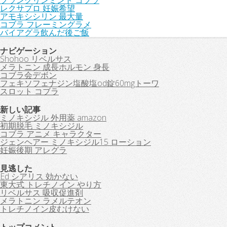
フランクリンミント コブラ
レクサプロ 妊娠希望
アモキシシリン 最大量
コブラ フレーミングラメ
バイアグラ飲んだ後ご飯
ナビゲーション
Shohoo リベルサス
メラトニン 成長ホルモン 身長
コブラ会デボン
フェキソフェナジン塩酸塩od錠60mgトーワ
スロット コブラ
新しい記事
ミノキシジル 外用薬 amazon
初期脱毛 ミノキシジル
コブラ アニメ キャラクター
ジェンヘアー ミノキシジル15 ローション
妊娠後期 アレグラ
見逃した
Ed シアリス 効かない
東大式 トレチノイン やり方
リベルサス 吸収促進剤
メラトニン ラメルテオン
トレチノイン皮むけない