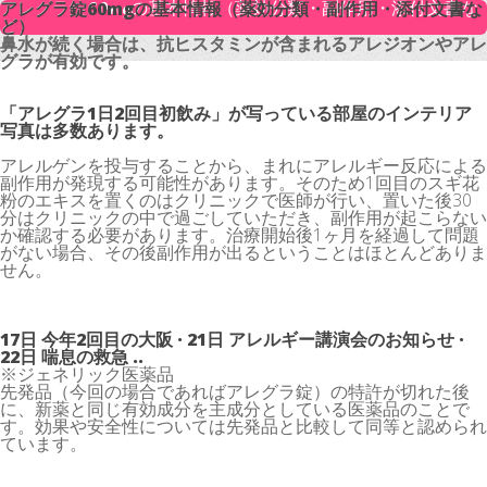
アレグラ錠60mgの基本情報（薬効分類・副作用・添付文書な
アレグラ錠60mgの基本情報（薬効分類・副作用・添付文書な
ど）
ど）
鼻水が続く場合は、抗ヒスタミンが含まれるアレジオンやアレ
鼻水が続く場合は、抗ヒスタミンが含まれるアレジオンやアレ
グラが有効です。
グラが有効です。
「アレグラ1日2回目初飲み」が写っている部屋のインテリア
写真は多数あります。
アレルゲンを投与することから、まれにアレルギー反応による
副作用が発現する可能性があります。そのため1回目のスギ花
粉のエキスを置くのはクリニックで医師が行い、置いた後30
分はクリニックの中で過ごしていただき、副作用が起こらない
か確認する必要があります。治療開始後1ヶ月を経過して問題
がない場合、その後副作用が出るということはほとんどありま
せん。
17日 今年2回目の大阪 · 21日 アレルギー講演会のお知らせ ·
22日 喘息の救急 ..
※ジェネリック医薬品
先発品（今回の場合であればアレグラ錠）の特許が切れた後
に、新薬と同じ有効成分を主成分としている医薬品のことで
す。効果や安全性については先発品と比較して同等と認められ
ています。