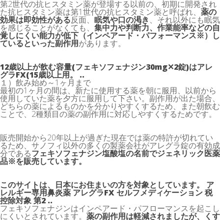
第2世代の抗ヒスタミン薬が登場する以前の、初期に開発され
た抗ヒスタミン薬は第1世代の抗ヒスタミン薬と呼ばれ、
薬の
効果は即効性がある
反面、
眠気や口の渇き
、それ以外にも眠気
を感じることがなくても、
集中力や判断力、作業能率などの自
覚しにくい能力が低下（インペアード・パフォーマンス
※
）し
ているといった副作用
があります。
12歳以上が飲む容量(フェキソフェナジン30mg✕2錠)はアレ
グラFX(15歳以上用。 ..
１）飲み始め～1ヶ月まで
最初の1ヶ月の間は、新たに使用する薬を朝に服用、以前から
使用していた薬を夕方に服用して下さい。副作用が出た場合、
どちらの薬によるものかを分かりやすくするため、また朝飲む
ことで、2種類目の薬の副作用に対応しやすくするためです。
販売開始から20年以上が過ぎた現在では薬の特許が切れてい
るため、サノフィ以外の多くの製薬会社がアレグラ錠の有効成
分である
フェキソフェナジン塩酸塩の名前でジェネリック医薬
品
※
を販売しています。
このサイトは、日本にお住まいの方を対象としています。 ア
レルギー専用鼻炎薬 アレグラFX セルフメディケーション 税
控除対象 第2 ..
フェキソフェナジンはインペアード・パフローマンスを起こし
にくいとされています。
薬の副作用は軽減されましたが、くす