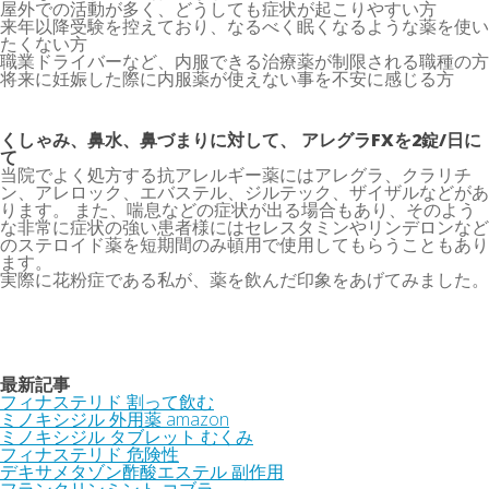
屋外での活動が多く、どうしても症状が起こりやすい方
来年以降受験を控えており、なるべく眠くなるような薬を使い
たくない方
職業ドライバーなど、内服できる治療薬が制限される職種の方
将来に妊娠した際に内服薬が使えない事を不安に感じる方
くしゃみ、鼻水、鼻づまりに対して、 アレグラFXを2錠/日に
て
当院でよく処方する抗アレルギー薬にはアレグラ、クラリチ
ン、アレロック、エバステル、ジルテック、ザイザルなどがあ
ります。 また、喘息などの症状が出る場合もあり、そのよう
な非常に症状の強い患者様にはセレスタミンやリンデロンなど
のステロイド薬を短期間のみ頓用で使用してもらうこともあり
ます。
実際に花粉症である私が、薬を飲んだ印象をあげてみました。
最新記事
フィナステリド 割って飲む
ミノキシジル 外用薬 amazon
ミノキシジル タブレット むくみ
フィナステリド 危険性
デキサメタゾン酢酸エステル 副作用