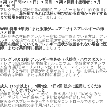
2 期（2 日間×2＋1 日） 1 回目・1 期 2 回目未接種者；9 月
6・10 日
アレグラ錠を花粉症等の季節性アレルギーを防ぐ目的で服用す
る場合は、
花粉症であれば花粉が飛び始める直前から終了する
まで服用を続ける
ようにしましょう。
WEB 特集 1年後にまた激痛が……アニサキスアレルギーの怖
さと対策
花粉症等の季節性アレルギー症状に毎年悩んでいる方は、アレ
ルギーが発現するより以前に受診することをおすすめします。
服用を継続していてもアレルギー症状が改善されない場合は医
師、または薬剤師に相談
しましょう。
アレグラFX 28錠 アレルギー性鼻炎（花粉症・ハウスダスト）
アレグラ錠は制酸剤(水酸化アルミニウ ム・水酸化マグネシウ
ム含有 製剤)やエリスロシン錠（エリスロマイシン）と一緒に
服用すると作用に影響が出る薬があります。他にお薬をお飲み
の場合は医師、または薬剤師に相談しましょう。
成人（15才以上）、1回1錠、1日2回 朝夕に服用してくださ
い。 · してはいけないこと
治療期間が長くてもいいから、鼻水 鼻づまり 目のかゆみな
ど、アレルギー性鼻炎による症状を完全に治したい方
飲み薬やスプレーを使っても症状がコントロールできない方
眠気など内服薬の副作用がひどい方