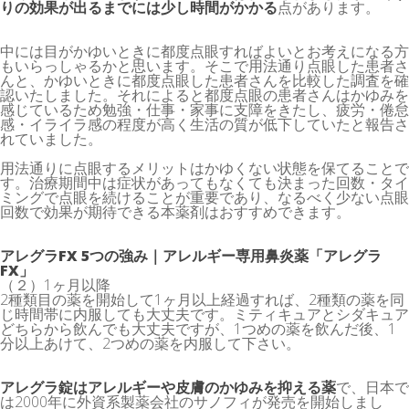
りの効果が出るまでには少し時間がかかる
点があります。
中には目がかゆいときに都度点眼すればよいとお考えになる方
もいらっしゃるかと思います。そこで用法通り点眼した患者さ
んと、かゆいときに都度点眼した患者さんを比較した調査を確
認いたしました。それによると都度点眼の患者さんはかゆみを
感じているため勉強・仕事・家事に支障をきたし、疲労・倦怠
感・イライラ感の程度が高く生活の質が低下していたと報告さ
れていました。
用法通りに点眼するメリットはかゆくない状態を保てることで
す。治療期間中は症状があってもなくても決まった回数・タイ
ミングで点眼を続けることが重要であり、なるべく少ない点眼
回数で効果が期待できる本薬剤はおすすめできます。
アレグラFX 5つの強み｜アレルギー専用鼻炎薬「アレグラ
FX」
（２）1ヶ月以降
2種類目の薬を開始して1ヶ月以上経過すれば、2種類の薬を同
じ時間帯に内服しても大丈夫です。ミティキュアとシダキュア
どちらから飲んでも大丈夫ですが、1つめの薬を飲んだ後、1
分以上あけて、2つめの薬を内服して下さい。
アレグラ錠はアレルギーや皮膚のかゆみを抑える薬
で、日本で
は2000年に外資系製薬会社のサノフィが発売を開始しまし