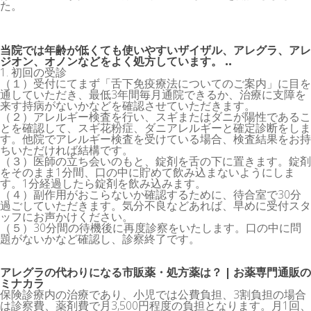
た。
当院では年齢が低くても使いやすいザイザル、アレグラ、アレ
ジオン、オノンなどをよく処方しています。 ..
1. 初回の受診
（１）受付にてまず「舌下免疫療法についてのご案内」に目を
通していただき、最低3年間毎月通院できるか、治療に支障を
来す持病がないかなどを確認させていただきます。
（２）アレルギー検査を行い、スギまたはダニが陽性であるこ
とを確認して、スギ花粉症、ダニアレルギーと確定診断をしま
す。他院でアレルギー検査を受けている場合、検査結果をお持
ちいただければ結構です。
（３）医師の立ち会いのもと、錠剤を舌の下に置きます。錠剤
をそのまま1分間、口の中に貯めて飲み込まないようにしま
す。1分経過したら錠剤を飲み込みます。
（４）副作用がおこらないか確認するために、待合室で30分
過ごしていただきます。気分不良などあれば、早めに受付スタ
ッフにお声かけください。
（５）30分間の待機後に再度診察をいたします。口の中に問
題がないかなど確認し、診察終了です。
アレグラの代わりになる市販薬・処方薬は？ | お薬専門通販の
ミナカラ
保険診療内の治療であり、小児では公費負担、3割負担の場合
は診察費、薬剤費で月3,500円程度の負担となります。月1回、