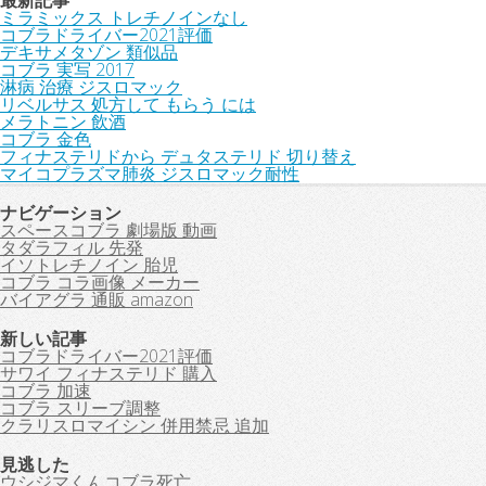
最新記事
ミラミックス トレチノインなし
コブラドライバー2021評価
デキサメタゾン 類似品
コブラ 実写 2017
淋病 治療 ジスロマック
リベルサス 処方して もらう には
メラトニン 飲酒
コブラ 金色
フィナステリドから デュタステリド 切り替え
マイコプラズマ肺炎 ジスロマック耐性
ナビゲーション
スペースコブラ 劇場版 動画
タダラフィル 先発
イソトレチノイン 胎児
コブラ コラ画像 メーカー
バイアグラ 通販 amazon
新しい記事
コブラドライバー2021評価
サワイ フィナステリド 購入
コブラ 加速
コブラ スリーブ調整
クラリスロマイシン 併用禁忌 追加
見逃した
ウシジマくんコブラ死亡