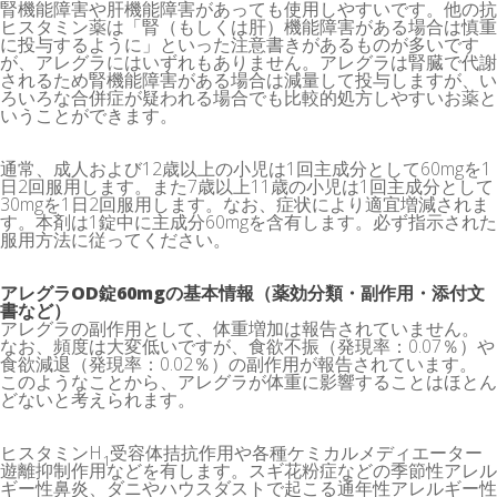
腎機能障害や肝機能障害があっても使用しやすいです。他の抗
ヒスタミン薬は「腎（もしくは肝）機能障害がある場合は慎重
に投与するように」といった注意書きがあるものが多いです
が、アレグラにはいずれもありません。アレグラは腎臓で代謝
されるため腎機能障害がある場合は減量して投与しますが、い
ろいろな合併症が疑われる場合でも比較的処方しやすいお薬と
いうことができます。
通常、成人および12歳以上の小児は1回主成分として60mgを1
日2回服用します。また7歳以上11歳の小児は1回主成分として
30mgを1日2回服用します。なお、症状により適宜増減されま
す。本剤は1錠中に主成分60mgを含有します。必ず指示された
服用方法に従ってください。
アレグラOD錠60mgの基本情報（薬効分類・副作用・添付文
書など）
アレグラの副作用として、体重増加は報告されていません。
なお、頻度は大変低いですが、食欲不振（発現率：0.07％）や
食欲減退（発現率：0.02％）の副作用が報告されています。
このようなことから、アレグラが体重に影響することはほとん
どないと考えられます。
ヒスタミンH
受容体拮抗作用や各種ケミカルメディエーター
1
遊離抑制作用などを有します。スギ花粉症などの季節性アレル
ギー性鼻炎、ダニやハウスダストで起こる通年性アレルギー性