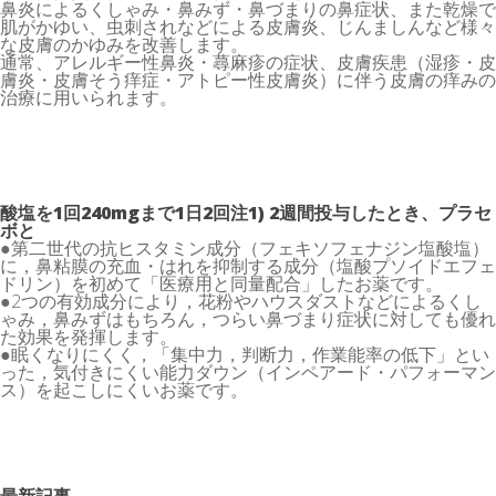
鼻炎によるくしゃみ・鼻みず・鼻づまりの鼻症状、また乾燥で
肌がかゆい、虫刺されなどによる皮膚炎、じんましんなど様々
な皮膚のかゆみを改善します。
通常、アレルギー性鼻炎・蕁麻疹の症状、皮膚疾患（湿疹・皮
膚炎・皮膚そう痒症・アトピー性皮膚炎）に伴う皮膚の痒みの
治療に用いられます。
酸塩を1回240mgまで1日2回注1) 2週間投与したとき、プラセ
ボと
●第二世代の抗ヒスタミン成分（フェキソフェナジン塩酸塩）
に，鼻粘膜の充血・はれを抑制する成分（塩酸プソイドエフェ
ドリン）を初めて「医療用と同量配合」したお薬です。
●2つの有効成分により，花粉やハウスダストなどによるくし
ゃみ，鼻みずはもちろん，つらい鼻づまり症状に対しても優れ
た効果を発揮します。
●眠くなりにくく，「集中力，判断力，作業能率の低下」とい
った，気付きにくい能力ダウン（インペアード・パフォーマン
ス）を起こしにくいお薬です。