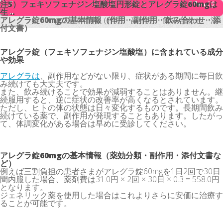
注5）フェキソフェナジン塩酸塩円形錠とアレグラ錠60mgは
注5）フェキソフェナジン塩酸塩円形錠とアレグラ錠60mgは
生 ..
生 ..
アレグラ錠60mgの基本情報（作用・副作用・飲み合わせ・添
アレグラ錠60mgの基本情報（作用・副作用・飲み合わせ・添
付文書）
付文書）
アレグラ錠（
フェキソフェナジン塩酸塩
）に含まれている成分
や効果
アレグラは
、副作用などがない限り、症状がある期間に毎日飲
み続けても大丈夫です。
また、飲み続けることで効果が減弱することはありません。継
続服用すると、逆に症状の改善率が高くなるとされています。
ただし、ヒトの体の状態は日々変化するものです。長期間飲み
続けている薬で、副作用が発現することもあります。したがっ
て、体調変化がある場合は早めに受診してください。
アレグラ錠60mgの基本情報（薬効分類・副作用・添付文書な
ど）
例えば三割負担の患者さまがアレグラ錠60mgを1日2回で30日
間内服した場合、薬剤費は31.0円 × 2回 × 30日 × 0.3 = 558.0円
となります。
ジェネリック薬を使用した場合はこれよりさらに安価に治療す
ることが可能です。