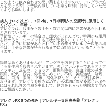
このように飲み合わせの悪い薬もありますので、アレグラの処
方を受ける際には普段内服している薬を医師に提示していただ
くようお願いします。
成人（15才以上）、1回2錠、1日2回朝夕の空腹時に服用して
ください。 年齢 ..
アレグラは、服用から数十分～数時間以内に効果があらわれる
とされています。
季節性アレルギーの場合は、症状がほとんどない時期から服用
を始めると、シーズン中も症状が悪化しにくくなります。
ただ、すでに症状があらわれている通年性アレルギー疾患の場
合は、十分な効果が得られるまでに2週間ほどかかることもあ
ります。
頻度は高くありませんが、アレグラを内服することによって生
じる副作用も報告されています。強いアレルギーであるアナフ
ィラキシー反応や、ショック、肝機能障害、白血球数の減少、
頭痛、眠気、疲労、倦怠感、めまい、不眠、神経過敏、嘔気、
嘔吐、口渇、腹痛、 下痢、消化不良など、その症状は多岐に
渡ります。アレグラを飲み始めてから体調に異変を感じた場合
にはそれ以降の内服を中止して、処方をもらった病院まで早め
にご相談ください。
アレグラFX 5つの強み｜アレルギー専用鼻炎薬「アレグラ
FX」