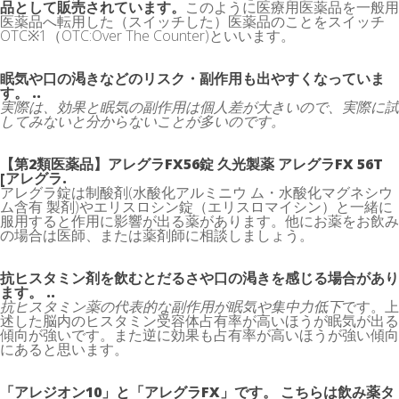
品として販売されています。
このように医療用医薬品を一般用
医薬品へ転用した（スイッチした）医薬品のことをスイッチ
OTC※1（OTC:Over The Counter)といいます。
眠気や口の渇きなどのリスク・副作用も出やすくなっていま
す。 ..
実際は、効果と眠気の副作用は個人差が大きいので、実際に試
してみないと分からないことが多いのです。
【第2類医薬品】アレグラFX56錠 久光製薬 アレグラFX 56T
[アレグラ.
アレグラ錠は制酸剤(水酸化アルミニウ ム・水酸化マグネシウ
ム含有 製剤)やエリスロシン錠（エリスロマイシン）と一緒に
服用すると作用に影響が出る薬があります。他にお薬をお飲み
の場合は医師、または薬剤師に相談しましょう。
抗ヒスタミン剤を飲むとだるさや口の渇きを感じる場合があり
ます。 ..
抗ヒスタミン薬の代表的な副作用が眠気や集中力低下
です。上
述した脳内のヒスタミン受容体占有率が高いほうが眠気が出る
傾向が強いです。また逆に効果も占有率が高いほうが強い傾向
にあると思います。
「アレジオン10」と「アレグラFX」です。 こちらは飲み薬タ