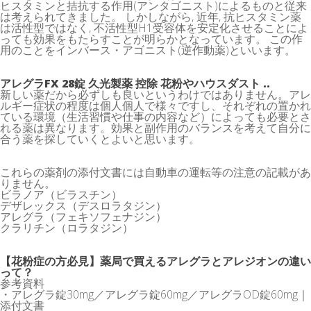
ヒスタミンと拮抗する作用(アンタゴニスト)によるものと従来
は考えられてきました。 しかしながら, 近年, 抗ヒスタミン薬
は活性型ではなく, 不活性型H1受容体を安定化させることによ
っても効果をもたらすことが明らかとなっています。 この作
用のことをインバース・アゴニスト(逆作動薬)といいます。
アレグラFX 28錠 久光製薬 控除 花粉やハウスダスト ..
新しい薬だから必ずしも良いというわけではありません。アレ
ルギー症状の程度は個人個人で様々ですし、それぞれの置かれ
ている環境（生活習慣や仕事の内容など）によっても必要とさ
れる薬は異なります。効果と副作用のバランスを考えて自分に
合う薬を探していくとよいと思います。
これらの薬剤の添付文書には自動車の運転等の注意の記載があ
りません。
ビラノア（ビラスチン）
デザレックス（デスロラタジン）
アレグラ（フェキソフェナジン）
クラリチン（ロラタジン）
【花粉症の方必見】薬局で買えるアレグラとアレジオンの違い
って？
参考資料
・アレグラ錠30mg／アレグラ錠60mg／アレグラOD錠60mg｜
添付文書