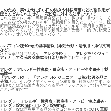
このため、第1世代に多い口の渇きや排尿障害などの副作用が
ほとんどみられません。 花粉症に対する効果について
これらはアレルギー専用鼻炎薬として、鼻みず、鼻づまり、く
しゃみなどの鼻のアレルギー症状緩和を目的としています。医
療用医薬品のアレグラ錠とは異なりアレルギー専用鼻炎薬とし
て販売されており、蕁麻疹や皮膚疾患の改善の目的では販売さ
れていませんのでご注意ください。
ルパフィン錠10mgの基本情報（薬効分類・副作用・添付文書
など）
OTC医薬品は商品名を
「アレグラFX」、「アレグラFX ジュニ
ア」として久光製薬株式会社より販売
されています。
アレグラ アレルギー性鼻炎・蕁麻疹・アトピー性皮膚炎 | 製
品情報
「アレグラFX」、「アレグラFX ジュニア」は第2類医薬品に
分類
され、セルフメディケーション税制※2 対象商品です。薬
剤師または登録販売者のいる薬局やドラッグストアで購入する
ことが可能です。
アレグラ ：アレルギー性鼻炎・蕁麻疹・アトピー性皮膚炎 ·
アレグラ錠30mg · アレグラ錠60mg.
アレグラ錠は医療用医薬品の有効成分をそのままに
OTC医薬