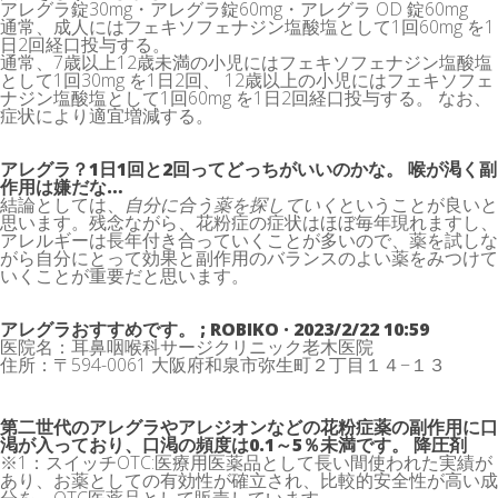
アレグラ錠30mg・アレグラ錠60mg・アレグラ OD 錠60mg
通常、成人にはフェキソフェナジン塩酸塩として1回60mg を1
日2回経口投与する。
通常、7歳以上12歳未満の小児にはフェキソフェナジン塩酸塩
として1回30mg を1日2回、 12歳以上の小児にはフェキソフェ
ナジン塩酸塩として1回60mg を1日2回経口投与する。 なお、
症状により適宜増減する。
アレグラ？1日1回と2回ってどっちがいいのかな。 喉が渇く副
作用は嫌だな…
結論としては、
自分に合う薬を探していく
ということが良いと
思います。残念ながら、花粉症の症状はほぼ毎年現れますし、
アレルギーは長年付き合っていくことが多いので、薬を試しな
がら自分にとって効果と副作用のバランスのよい薬をみつけて
いくことが重要だと思います。
アレグラおすすめです。 ; ROBIKO · 2023/2/22 10:59
医院名：耳鼻咽喉科サージクリニック老木医院
住所：〒594-0061 大阪府和泉市弥生町２丁目１４−１３
第二世代のアレグラやアレジオンなどの花粉症薬の副作用に口
渇が入っており、口渇の頻度は0.1～5％未満です。 降圧剤
※1：スイッチOTC:医療用医薬品として長い間使われた実績が
あり、お薬としての有効性が確立され、比較的安全性が高い成