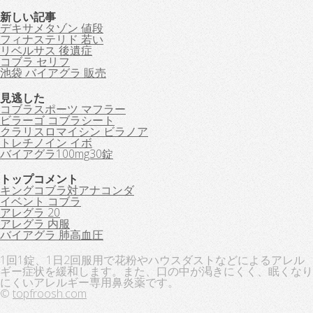
新しい記事
デキサメタゾン 値段
フィナステリド 若い
リベルサス 後遺症
コブラ セリフ
池袋 バイアグラ 販売
見逃した
コブラスポーツ マフラー
ビラーゴ コブラシート
クラリスロマイシン ビラノア
トレチノイン イボ
バイアグラ100mg30錠
トップコメント
キングコブラ対アナコンダ
イベント コブラ
アレグラ 20
アレグラ 内服
バイアグラ 肺高血圧
1回1錠、1日2回服用で花粉やハウスダストなどによるアレル
ギー症状を緩和します。また、口の中が渇きにくく、眠くなり
にくいアレルギー専用鼻炎薬です。
©
topfroosh.com