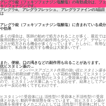
アレグラ錠（フェキソフェナジン塩酸塩）の有効成分は、フェ
アレグラ錠（フェキソフェナジン塩酸塩）の有効成分は、フェ
キソフェナジンです。
キソフェナジンです。
アレグラα、 アレグラフレッシュ、 アレグラファインの3品目
アレグラα、 アレグラフレッシュ、 アレグラファインの3品目
は
は
アレグラ錠（フェキソフェナジン塩酸塩）に含まれている成分
や効果
多くの場合は、医師の勧めで処方されることが多く、最近では
服用回数が少なく、眠気の副作用も少ないビラノア、デザレッ
クスが処方される機会が多くなっています。たしかに、有用な
薬剤で、私自身も処方する機会は大変多いです。
また、便秘、口の渇きなどの副作用も出ることがあります。
抗ヒスタミン薬の ..
理論上は、
インバースアゴニスト作用の強い抗ヒスタミン薬を
花粉症の初期治療で用いれば
、いざ花粉が飛散してヒスタミン
が遊離されても、不活性型のヒスタミン受容体が多いわけです
ので、ヒスタミンが大量にあっても反応せず、結果としてアレ
ルギー反応が軽くてすむわけです。
ヒスタミンH1受容体には, 活性型H1受容体と不活性型H1受容
体とがあり, 動的平衡状態を保っています。 抗ヒスタミン薬が
効果を発揮するメカニズムとしては, 活性型H1受容体に対して