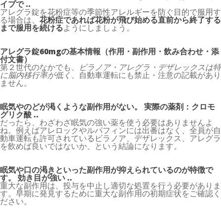
イプで ..
アレグラ錠を花粉症等の季節性アレルギーを防ぐ目的で服用す
る場合は、
花粉症であれば花粉が飛び始める直前から終了する
まで服用を続ける
ようにしましょう。
アレグラ錠60mgの基本情報（作用・副作用・飲み合わせ・添
付文書）
第２世代のなかでも、
ビラノア・アレグラ・デザレックスは特
に脳内移行率が低く
、自動車運転にも禁止・注意の記載があり
ません。
眠気やのどが渇くような副作用がない。 実際の薬剤：クロモ
グリク酸 ..
だったら、わざわざ眠気の強い薬を使う必要はありませんよ
ね。例えばアレロックやルパフィンには出番はなく、全員が自
動車運転も許可されているビラノア、デザレックス、アレグラ
を飲めば良いではないか、という結論になります。
眠気や口の渇きといった副作用が抑えられているのが特徴で
す。 効き目が強い ..
重大な副作用は、投与を中止し適切な処置を行う必要がありま
す。早期に発見するために重大な副作用の初期症状をご確認く
ださい。