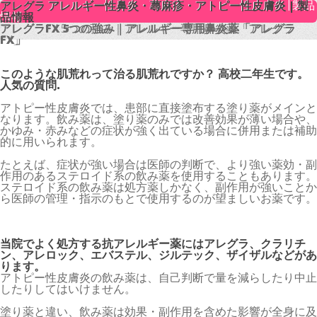
アレグラ アレルギー性鼻炎・蕁麻疹・アトピー性皮膚炎 | 製品
アレグラ アレルギー性鼻炎・蕁麻疹・アトピー性皮膚炎 | 製
情報
品情報
アレグラFX 5つの強み｜アレルギー専用鼻炎薬「アレグラ
アレグラFX 5つの強み｜アレルギー専用鼻炎薬「アレグラ
FX」
FX」
このような肌荒れって治る肌荒れですか？ 高校二年生です。
人気の質問.
アトピー性皮膚炎では、患部に直接塗布する塗り薬がメインと
なります。飲み薬は、塗り薬のみでは改善効果が薄い場合や、
かゆみ・赤みなどの症状が強く出ている場合に併用または補助
的に用いられます。
たとえば、症状が強い場合は医師の判断で、より強い薬効・副
作用のあるステロイド系の飲み薬を使用することもあります。
ステロイド系の飲み薬は処方薬しかなく、副作用が強いことか
ら医師の管理・指示のもとで使用するのが望ましいお薬です。
当院でよく処方する抗アレルギー薬にはアレグラ、クラリチ
ン、アレロック、エバステル、ジルテック、ザイザルなどがあ
ります。
アトピー性皮膚炎の飲み薬は、自己判断で量を減らしたり中止
したりしてはいけません。
塗り薬と違い、飲み薬は効果・副作用を含めた影響が全身に及