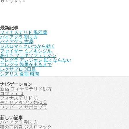
もできます。
最新記事
フィナステリド 風邪薬
バイアグラ 割り方
バイアグラ 吉原
ジスロマックいつから効く
ファイザー ミノキシジル
あせも フェキソフェナジン
アレグラ アレジオン 眠くならない
アレグラ 効果が出るまで
レクサプロ 3日目
シアリス 食前 時間
ナビゲーション
新宿 フィナステリド処方
コブラ ｃｄ
フィナステリド 肌
デキサメタゾン 類似品
ワンピース サボコブラ
新しい記事
バイアグラ 割り方
猫の口内炎 ジスロマック