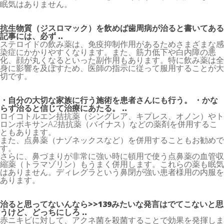
眠気はありません。
抗生物質（
ジスロマック
）を飲めば歯周病が治ると書いてある
記事には、必ず ..
ステロイドの飲み薬は、免疫抑制作用があるためさまざまな感
染症にかかりやすくなります。また、筋力低下や白内障の悪
化、顔が丸くなるといった副作用もあります。特に飲み薬は全
身に影響を及ぼすため、医師の指示に従って服用することが大
切です。
・自分の大切な家族に行う施術を患者さんにも行う。 ・かな
らず治ると信じて治療にあたる。 ..
ロイコトルエン拮抗薬（シングレア、キプレス、オノン）やト
ロンボキサンA2拮抗薬（バイナス）などの薬剤を併用するこ
ともあります。
また、点鼻薬（ナゾネックスなど）を併用することもお勧めで
す。
さらに、鼻づまりが非常に強い時に頓用で使う点鼻薬の血管収
縮薬（トラマゾリン）もうまく併用します。これらの薬も眠気
はありません。ディレグラという鼻閉が強い患者様用の内服を
あります。
治ると思ってないんなら>>139みたいな発言はでてこないと思
うけど、どっちにしろ ..
赤ニキビに対して、アクネ菌を殺菌することで効果を発揮しま