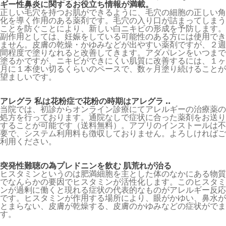
ギー性鼻炎に関するお役立ち情報が満載。
正しい毛穴を持つお肌ができるように、毛穴の細胞の正しい角
化を導く作用のある薬剤です。毛穴の入り口が詰まってしまう
ことを防ぐことにより、新しい白ニキビの形成を予防します。
副作用としては、妊娠をしている可能性のある方には使用でき
ません。皮膚の乾燥・かゆみなどが出やすい薬剤ですが、２週
間程度で塗りなれると改善してきます。アダパレンをいつまで
塗るかですが、ニキビができにくい肌質に改善するには、１ヶ
月に１本使い切るくらいのペースで、数ヶ月塗り続けることが
望ましいです。
アレグラ 私は花粉症で花粉の時期はアレグラ ..
当院では、初診からオンライン診療にてアレルギーの治療薬の
処方を行っております。通院なしで症状に合った薬剤をお送り
することが可能です（送料無料）。アプリのインストールは不
要で、システム利用料も徴収しておりません。よろしければご
利用ください。
突発性難聴の為プレドニンを飲む 肌荒れが治る
ヒスタミンというのは肥満細胞を主とした体のなかにある物質
でなんらかの要因でヒスタミンが活性化します。このヒスタミ
ンが過剰に働くと現れる症状の代表的なものがアレルギー反応
です。ヒスタミンが作用する場所により、眼がかゆい、鼻水が
とまらない、皮膚が乾燥する、皮膚のかゆみなどの症状がでま
す。