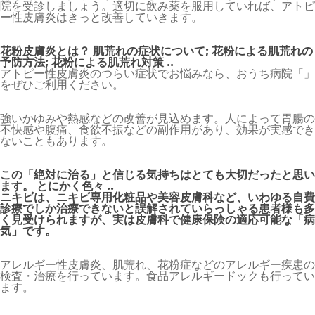
院を受診しましょう。適切に飲み薬を服用していれば、アトピ
ー性皮膚炎はきっと改善していきます。
花粉皮膚炎とは？ 肌荒れの症状について; 花粉による肌荒れの
予防方法; 花粉による肌荒れ対策 ..
アトピー性皮膚炎のつらい症状でお悩みなら、おうち病院「」
をぜひご利用ください。
強いかゆみや熱感などの改善が見込めます。人によって胃腸の
不快感や腹痛、食欲不振などの副作用があり、効果が実感でき
ないこともあります。
この「絶対に治る」と信じる気持ちはとても大切だったと思い
ます。 とにかく色々 ..
ニキビは、ニキビ専用化粧品や美容皮膚科など、いわゆる自費
診療でしか治療できないと誤解されていらっしゃる患者様も多
く見受けられますが、実は皮膚科で健康保険の適応可能な「病
気」です。
アレルギー性皮膚炎、肌荒れ、花粉症などのアレルギー疾患の
検査・治療を行っています。食品アレルギードックも行ってい
ます。