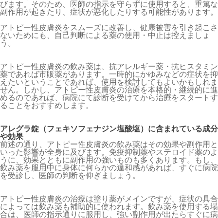
びます。そのため、医師の指示を守らずに使用すると、重篤な
副作用が起きたり、症状が悪化したりする可能性があります。
アトピー性皮膚炎をスムーズに改善し、健康被害を引き起こさ
ないためにも、自己判断による薬の使用・中止は控えましょ
う。
アトピー性皮膚炎の飲み薬は、抗アレルギー薬・抗ヒスタミン
薬であれば市販薬があります。一時的にかゆみなどの症状を抑
えたいということであれば、使用を検討してもよいかもしれま
せん。しかし、アトピー性皮膚炎の治療を本格的・継続的に進
めるのであれば、病院にて診断を受けてから治療をスタートす
ることをおすすめします。
アレグラ錠（
フェキソフェナジン塩酸塩
）に含まれている成分
や効果
前述の通り、アトピー性皮膚炎の飲み薬はその効果や副作用と
いった影響が全身に及びます。免疫抑制薬やステロイド薬のよ
うに、効果とともに副作用の強いものも多くあります。もし、
飲み薬を服用中に身体に何らかの違和感があれば、すぐに病院
を受診し、医師の判断を仰ぎましょう。
アトピー性皮膚炎の治療は塗り薬がメインですが、症状の具合
によっては飲み薬も補助的に使われます。飲み薬を使用する場
合は、医師の指示通りに服用し、強い副作用が出たらすぐに病