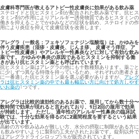
皮膚科専門医が教えるアトピー性皮膚炎に効果がある飲み薬
ステロイドと抗ヒスタミン剤が配合された飲み薬です。抗ヒス
タミン剤の作用によりアレルギー誘発物質であるヒスタミンの
働きを抑えることでかゆみなどの症状を鎮め、ステロイドの作
用により炎症を抑えて皮膚症状を改善します。
アレグラ（一般名：フェキソフェナジン塩酸塩）は、かゆみを
伴う皮膚疾患（湿疹・皮膚炎、じんま疹、 皮膚そう痒症、ア
トピー性皮膚炎）やアレルギー性鼻炎などに対して有効な飲み
薬です。 かゆみや鼻炎の原因であるヒスタミンを抑制する働
きがあり抗ヒスタミン薬とも呼ばれています。
抗ヒスタミン薬はアレグラの他にも十数種類あります。薬ごと
に少しずつ異なる特徴を持っているため、それぞれの患者さま
に一番適した抗ヒスタミン薬を選ぶ必要がありますが、
アレグ
ラは抗ヒスタミン薬の中でも最も幅広い方に向けて処方しやす
いお薬の
1つです。
アレグラは比較的速効性のあるお薬で、服用してから数十分〜
数時間で効果が現れると言われており、1日2回の服用で効果
が持続します。 ただし、通年性のアレルギー性鼻炎の臨床試
験では、十分な効果を得るのに2週間程度を要するという結果
が出ています。
高齢の方や飲み込みが難しい方、水分の摂取に制限がある方に
も飲みやすいように製剤の工夫がされたお薬です。錠剤以外で
はアレグラドライシロップ5％が販売されています。