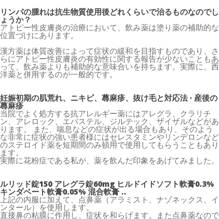
リンパの腫れは抗生物質使用後どれくらいで治るものなのでし
ょうか？
アトピー性皮膚炎の治療において、飲み薬は塗り薬の補助的な
位置づけにあります。
漢方薬は体質改善によって症状の緩和を目指すものであり、さ
らにアトピー性皮膚炎の有効性に関する報告が少ないこともあ
って、飲み薬よりも補助的な意味合いを持ちます。実際に、西
洋薬と併用するのが一般的です。
妊娠初期の肌荒れ、ニキビ、蕁麻疹、抜け毛と対応法 · 産後の
蕁麻疹
当院でよく処方する抗アレルギー薬にはアレグラ、クラリチ
ン、アレロック、エバステル、ジルテック、ザイザルなどがあ
ります。 また、喘息などの症状が出る場合もあり、そのよう
な非常に症状の強い患者様にはセレスタミンやリンデロンなど
のステロイド薬を短期間のみ頓用で使用してもらうこともあり
ます。
実際に花粉症である私が、薬を飲んだ印象をあげてみました。
ルリッド錠150 アレグラ錠60mg ヒルドイドソフト軟膏0.3%
キンダベート軟膏0.05% 混合軟膏 ..
上記の内服に加えて、点鼻薬（アラミスト、ナゾネックス、イ
ンタール）を使用します。
直接鼻の粘膜に作用し、症状を和らげます。また点鼻薬なので