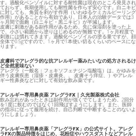
す。過酸化ベンゾイルに対する耐性菌は現在のところ発見され
ておらず、長期使用しても耐性菌を作らず安心です。白ニキビ
に対しても、角質を剥がす作用（いわゆるケミカルピーリング
作用）があることから有効であり、日本人の治験データでは3
ヶ月間で面皰（白ニキビ・黒ニキビ）が半減します。
皮膚に刺激がある副作用があるため、先に保湿剤を塗った上
で、小さい範囲から塗りはじめるのが無難です。1ヶ月程度で
刺激には慣れてきます。過酸化ベンゾイルの塗る量ですが、顔
全体で0.5gですので、1ヶ月で1本使い切るくらいのペースにな
ります。
皮膚科でアレグラ的な抗アレルギー薬みたいなの処方されるけ
ど全然意味ない
アレグラ（一般名：フェキソフェナジン塩酸塩）は、かゆみを
伴う皮膚疾患（湿疹・皮膚炎、、 皮膚そう痒症、）やアレル
ギー性鼻炎などに対して有効な飲み薬です。
アレルギー専用鼻炎薬 アレグラFX｜久光製薬株式会社
飲み忘れがあったときは副作用が強くでてしまうため、2回分
を1度に飲むのではなく1回飛ばすようにします。また、医師
の指示に従って服用を続け、自己判断で中断することのないよ
うにしましょう。
アレルギー専用鼻炎薬「アレグラFX」の公式サイト。アレグ
ラFXの製品特徴をはじめ、花粉症やハウスダストなどアレル