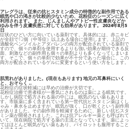
アレグラは、従来の抗ヒスタミン成分の特徴的な副作用である
眠気や口の渇きが比較的少ないため、花粉症のシーズンに広く
利用されます。 また、じんましんやアトピー性皮膚炎などか
ゆみを伴う皮膚疾患に対しても効果があります。 2024年8月5
日
症状のひどい方に向いている薬剤です。具体的には、赤ニキビ
が全顔で12個（中等症）以上ある場合に使用します。上記の
過酸化ベンゾイルとアダパレンの両方が配合されている薬剤で
すので、個々の単剤を使用するよりも強い効果が期待できる反
面、刺激などの副作用も個々の単剤よりも多くなってしまいま
す。そこで、個々の単剤で効果が不十分であった場合に、この
両方が配合されているゲルに変更するという使い方をします。
肌荒れがありました。(現在もあります) 地元の耳鼻科にいく
と、おそらく ..
花粉症の症状軽減には早めの治療が大切です。
花粉症治療で患者様が一番気にされるのは薬による眠気です。
しかし病院で処方される薬の中には、眠気のない薬もありま
す。市販薬に多く含まれている第一世代抗ヒスタミン薬はくし
ゃみ・鼻水を止めますが、眠気が強く、口が乾くという副作用
がありました。その副作用を軽減するために、新しい抗匕スタ
ミン薬が開発されました。これは抗アレルギー薬とも呼ばれて
いて、現在病院で処方する薬の主流となっています。薬によっ
てはほとんど眠気がない薬もあり、パイロットも服用すること