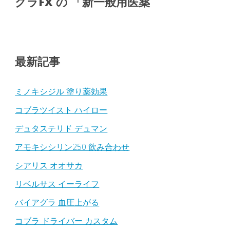
グラFX の 「新一般用医薬
最新記事
ミノキシジル 塗り薬効果
コブラツイスト ハイロー
デュタステリド デュマン
アモキシシリン250 飲み合わせ
シアリス オオサカ
リベルサス イーライフ
バイアグラ 血圧上がる
コブラ ドライバー カスタム