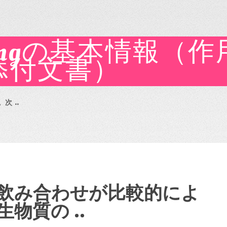
mgの基本情報（
添付文書）
 ..
飲み合わせが比較的によ
物質の ..