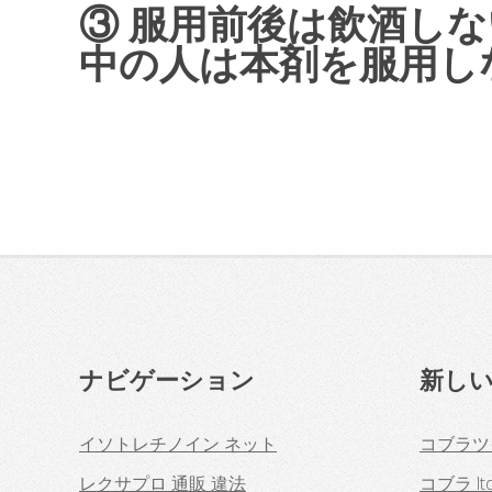
③ 服用前後は飲酒しな
中の人は本剤を服用しな
ナビゲーション
新し
イソトレチノイン ネット
コブラツ
レクサプロ 通販 違法
コブラ lt