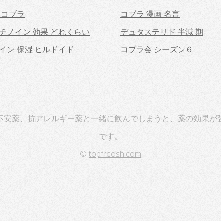
 コブラ
コブラ 漫画 名言
チノイン 効果 どれくらい
デュタステリド 半減 期
イン 保湿 ヒルドイド
コブラ会 シーズン６
不安薬、抗アレルギー薬と一緒に飲んでしまうと、薬の効果が
です。
©
topfroosh.com