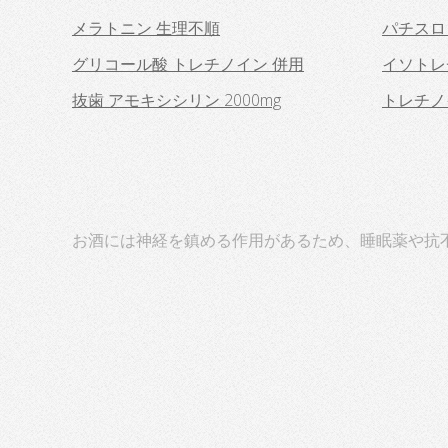
メラトニン 生理不順
パチスロ
グリコール酸 トレチノイン 併用
イソトレ
抜歯 アモキシシリン 2000mg
トレチノ
お酒には神経を鎮める作用があるため、睡眠薬や抗