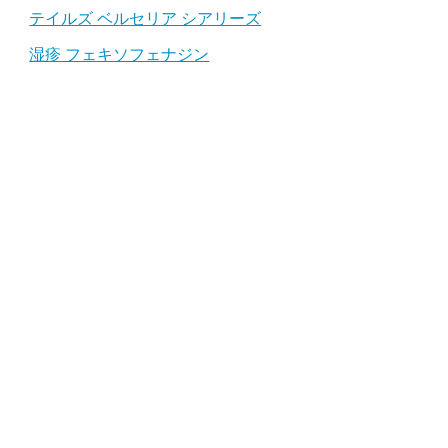
テイルズ ベルセリア シアリーズ
湿疹 フェキソフェナジン