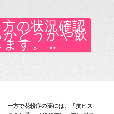
る方の状況確認
るかどうかや飲
す。 ..
一方で花粉症の薬には、「抗ヒス