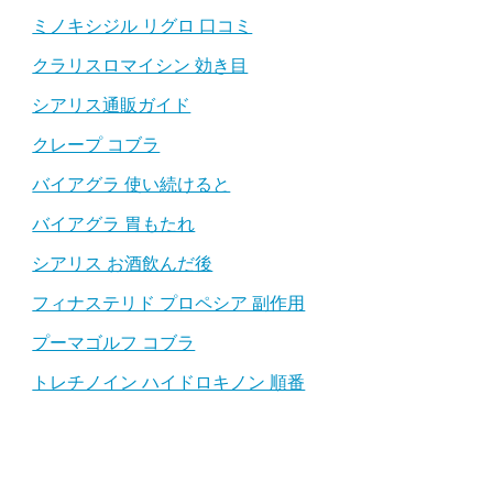
ミノキシジル リグロ 口コミ
クラリスロマイシン 効き目
シアリス通販ガイド
クレープ コブラ
バイアグラ 使い続けると
バイアグラ 胃もたれ
シアリス お酒飲んだ後
フィナステリド プロペシア 副作用
プーマゴルフ コブラ
トレチノイン ハイドロキノン 順番