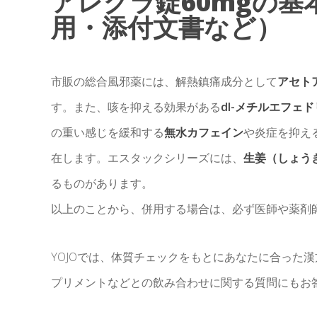
アレグラ錠60mgの
用・添付文書など）
市販の総合風邪薬には、解熱鎮痛成分として
アセト
す。また、咳を抑える効果がある
dl-メチルエフェ
の重い感じを緩和する
無水カフェイン
や炎症を抑え
在します。エスタックシリーズには、
生姜（しょう
るものがあります。
以上のことから、併用する場合は、必ず医師や薬剤
YOJOでは、体質チェックをもとにあなたに合った
プリメントなどとの飲み合わせに関する質問にもお