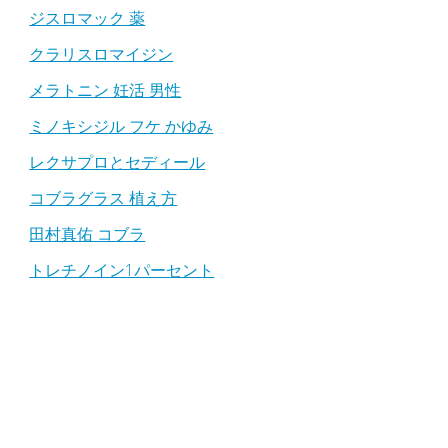
ジスロマック 薬
クラリスロマイジン
メラトニン 妊活 男性
ミノキシジル フケ かゆみ
レクサプロとセディール
コブラグラス 植え方
田村真佑 コブラ
トレチノイン1パーセント