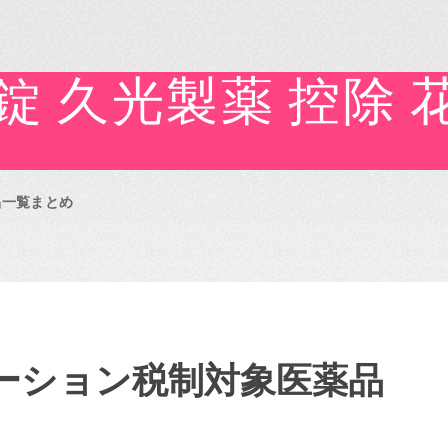
6錠 久光製薬 控除
品一覧まとめ
ィケーション税制対象医薬品