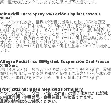
第一世代の抗ヒスタミンとその効果は以下の通りです。
Minoxidil Forte Spray 5% Loción Capilar Frasco X
100Ml
プロペシアに次ぎ、世界で2番目に登場した飲むAGA治療薬
「ザガーロ」。日本でも、2016年の6月に販売開始となり、高
い注目を浴びています。そんなザガーロですが、服用の際には
気をつけなくてはならないことがいくつかあります。そのうち
のひとつが、飲み合わせです。ザガーロに併用禁忌薬はありま
せんが、併用に注意しなければならない薬は存在します。
今回は、ザガーロの併用禁忌薬・併用注意薬についてご紹介し
ます。
Allegra Pediátrico 30Mg/5mL Suspensión Oral Frasco
X 150 mL
併用禁忌薬とは、飲み合わせの悪い薬のことをいいます。薬物
間相互作用によって薬効の減弱や副作用の増強といった悪影響
を招く可能性があることから、併用が禁止されています。
[PDF] 2022 Michigan Medicaid Formulary
本ツールにて、「ゾコーバ錠125mg」の電子化されたに記載
の相互作用（併用禁忌・併用注意）を検索できます。
最新の情報はをご確認ください。