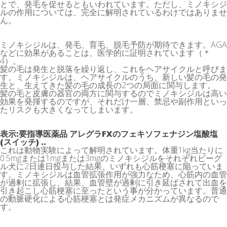
とで、発毛を促せるともいわれています。ただし、ミノキシジ
ルの作用については、完全に解明されているわけではありませ
ん。
ミノキシジルは、発毛、育毛、脱毛予防が期待できます。AGA
などに効果があることは、医学的に証明されています（＊
4）。
髪の毛は発生と脱落を繰り返し、これをヘアサイクルと呼びま
す。ミノキシジルは、ヘアサイクルのうち、新しい髪の毛の発
生と、生えてきた髪の毛の成長の2つの局面に関与します。
髪の毛と皮膚の器官の両方に関与するのでミノキシジルは高い
効果を発揮するのですが、それだけ一層、禁忌や副作用といっ
たリスクも大きくなってしまいます。
表示:要指導医薬品
アレグラFXのフェキソフェナジン塩酸塩
(スイッチ) ..
これは動物実験によって解明されています。体重1kg当たりに
0.5mgまたは1mgまたは3mgのミノキシジルをそれぞれビーグ
ル犬に2日連日投与した結果、いずれも心筋梗塞に陥っていま
す。ミノキシジルは血管拡張作用が強力なため、心筋内の血管
が過剰に拡張し、結果、血管壁が過剰に引き延ばされて出血を
引き起こし心筋梗塞に至ったという事が分かっています。普通
の動脈硬化による心筋梗塞とは発症メカニズムが異なるので
す。