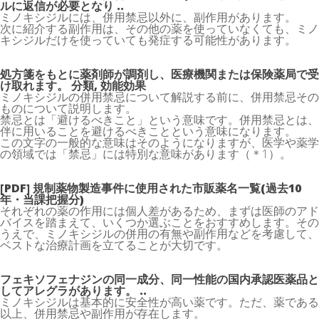
ルに返信が必要となり ..
ミノキシジルには、併用禁忌以外に、副作用があります。
次に紹介する副作用は、その他の薬を使っていなくても、ミノ
キシジルだけを使っていても発症する可能性があります。
処方箋をもとに薬剤師が調剤し、医療機関または保険薬局で受
け取れます。 分類, 効能効果
ミノキシジルの併用禁忌について解説する前に、併用禁忌その
ものについて説明します。
禁忌とは「避けるべきこと」という意味です。併用禁忌とは、
伴に用いることを避けるべきことという意味になります。
この文字の一般的な意味はそのようになりますが、医学や薬学
の領域では「禁忌」には特別な意味があります（＊1）。
[PDF] 規制薬物製造事件に使用された市販薬名一覧(過去10
年・当課把握分)
それぞれの薬の作用には個人差があるため、まずは医師のアド
バイスを踏まえて、いくつか選ぶことをおすすめします。その
うえで、ミノキシジルの併用の有無や副作用などを考慮して、
ベストな治療計画を立てることが大切です。
フェキソフェナジンの同一成分、同一性能の国内承認医薬品と
してアレグラがあります。 ..
ミノキシジルは基本的に安全性が高い薬です。ただ、薬である
以上、併用禁忌や副作用が存在します。