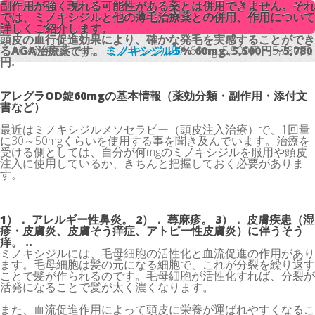
副作用が強く現れる可能性がある薬とは併用できません。それ
副作用が強く現れる可能性がある薬とは併用できません。それ
では、ミノキシジルと他の薄毛治療薬との併用、作用について
では、ミノキシジルと他の薄毛治療薬との併用、作用について
詳しくご紹介します。
詳しくご紹介します。
頭皮の血行促進効果により、確かな発毛を実感することができ
頭皮の血行促進効果により、確かな発毛を実感することができ
るAGA治療薬です。
るAGA治療薬です。
ミノキシジル5
ミノキシジル5
% 60mg. 5,500円〜5,780円.
% 60mg. 5,500円〜5,780
円.
アレグラOD錠60mgの基本情報（薬効分類・副作用・添付文
書など）
最近はミノキシジルメソセラピー（頭皮注入治療）で、1回量
に30～50mgくらいを使用する事を聞き及んでいます。治療を
受ける側としては、自分が何mgのミノキシジルを服用や頭皮
注入に使用しているか、きちんと把握しておく必要がありま
す。
1）． アレルギー性鼻炎。 2）． 蕁麻疹。 3）． 皮膚疾患（湿
疹・皮膚炎、皮膚そう痒症、アトピー性皮膚炎）に伴うそう
痒。 ..
ミノキシジルには、毛母細胞の活性化と血流促進の作用があり
ます。毛母細胞は髪の元になる細胞で、これが分裂を繰り返す
ことで髪が作られるのです。毛母細胞が活性化すれば、分裂が
活発になることで髪が太く濃くなります。
また、血流促進作用によって頭皮に栄養が運ばれやすくなるこ