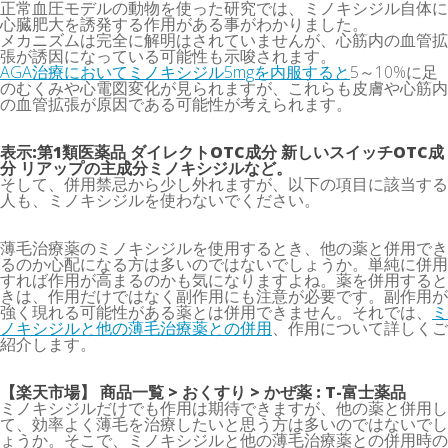
正常血圧モデルの動物を使った研究では、ミノキシジル自体に
心臓肥大を誘発する作用がある事がわかりました。
メカニズムは完全に解明はされていませんが、心筋内の血管拡
張が誘因になっている可能性も示唆されます。
AGA治療においてミノキシジル5mgを内服すると
5～10%に足
のむくみや心電図変化が見られますが、これらも皮膚や心筋内
の血管拡張が原因である可能性が考えられます。
表示:第1類医薬品 ダイレクトOTC成分 新しいスイッチOTC成
分 リアップの主成分ミノキシジルなど。
そして、併用禁忌から少し外れますが、以下の項目に該当する
人も、ミノキシジルを使わないでください。
薄毛治療薬のミノキシジルを使用するとき、他の薬と併用でき
るのか心配になる方は多いのではないでしょうか。単純に併用
すれば作用が高まるのかも気になりますよね。薬を併用すると
きは、作用だけではなく副作用にも注意が必要です。副作用が
強く現れる可能性がある薬とは併用できません。それでは、
ミ
ノキシジルと他の薄毛治療薬との併用
、作用について詳しくご
紹介します。
【楽天市場】 商品一覧 > おくすり > かぜ薬 : T-富士薬品
ミノキシジルだけでも作用は期待できますが、他の薬と併用し
て、効率よく薄毛を治療したいと思う方は多いのではないでし
ょうか。そこで、ミノキシジルと他の薄毛治療薬との併用時の