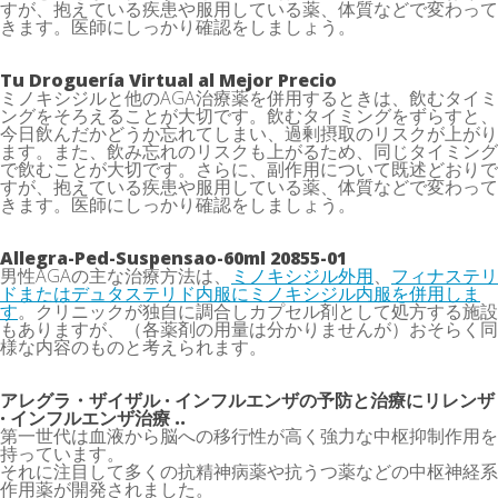
すが、抱えている疾患や服用している薬、体質などで変わって
きます。医師にしっかり確認をしましょう。
Tu Droguería Virtual al Mejor Precio
ミノキシジルと他のAGA治療薬を併用するときは、飲むタイミ
ングをそろえることが大切です。飲むタイミングをずらすと、
今日飲んだかどうか忘れてしまい、過剰摂取のリスクが上がり
ます。また、飲み忘れのリスクも上がるため、同じタイミング
で飲むことが大切です。さらに、副作用について既述どおりで
すが、抱えている疾患や服用している薬、体質などで変わって
きます。医師にしっかり確認をしましょう。
Allegra-Ped-Suspensao-60ml 20855-01
男性AGAの主な治療方法は、
ミノキシジル外用
、
フィナステリ
ドまたはデュタステリド内服にミノキシジル内服を併用しま
す
。クリニックが独自に調合しカプセル剤として処方する施設
もありますが、（各薬剤の用量は分かりませんが）おそらく同
様な内容のものと考えられます。
アレグラ・ザイザル · インフルエンザの予防と治療にリレンザ
· インフルエンザ治療 ..
第一世代は血液から脳への移行性が高く強力な中枢抑制作用を
持っています。
それに注目して多くの抗精神病薬や抗うつ薬などの中枢神経系
作用薬が開発されました。