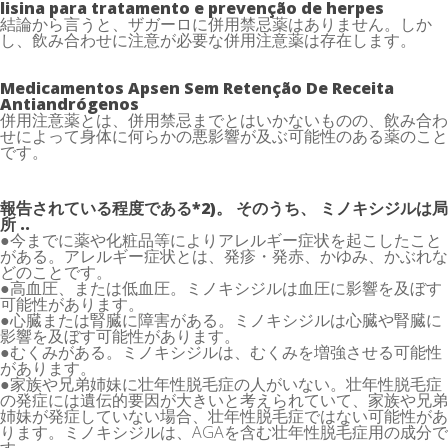
lisina para tratamento e prevenção de herpes
結論から言うと、ザガーロに併用禁忌薬はありません。しか
し、飲み合わせに注意が必要な併用注意薬は存在します。
Medicamentos Apsen Sem Retenção De Receita
Antiandrógenos
併用注意薬とは、併用禁忌までとはいかないものの、飲み合わ
せによって身体に何らかの悪影響が及ぶ可能性のある薬のこと
です。
報告されている程度である*2)。 そのうち、 ミノキシジルは局
所 ..
●今までに薬や化粧品等によりアレルギー症状を起こしたこと
がある。アレルギー症状とは、発疹・発赤、かゆみ、かぶれな
どのことです。
●高血圧、または低血圧。ミノキシジルは血圧に影響を及ぼす
可能性があります。
●心臓または腎臓に障害がある。ミノキシジルは心臓や腎臓に
影響を及ぼす可能性があります。
●むくみがある。ミノキシジルは、むくみを増強させる可能性
があります。
●家族や兄弟姉妹に壮年性脱毛症の人がいない。壮年性脱毛症
の発症には遺伝的要因が大きいと考えられていて、家族や兄弟
姉妹が発症していない場合、壮年性脱毛症ではない可能性があ
ります。ミノキシジルは、AGAを含む壮年性脱毛症用の成分で