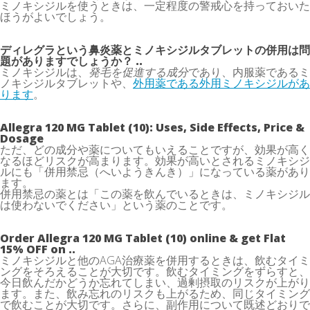
ミノキシジルを使うときは、一定程度の警戒心を持っておいた
ほうがよいでしょう。
ディレグラという鼻炎薬とミノキシジルタブレットの併用は問
題がありますでしょうか？ ..
ミノキシジルは、
発毛を促進する成分
であり、内服薬であるミ
ノキシジルタブレットや、
外用薬である外用ミノキシジルがあ
ります
。
Allegra 120 MG Tablet (10): Uses, Side Effects, Price &
Dosage
ただ、どの成分や薬についてもいえることですが、効果が高く
なるほどリスクが高まります。効果が高いとされるミノキシジ
ルにも「併用禁忌（へいようきんき）」になっている薬があり
ます。
併用禁忌の薬とは「この薬を飲んでいるときは、ミノキシジル
は使わないでください」という薬のことです。
Order Allegra 120 MG Tablet (10) online & get Flat
15% OFF on ..
ミノキシジルと他のAGA治療薬を併用するときは、飲むタイミ
ングをそろえることが大切です。飲むタイミングをずらすと、
今日飲んだかどうか忘れてしまい、過剰摂取のリスクが上がり
ます。また、飲み忘れのリスクも上がるため、同じタイミング
で飲むことが大切です。さらに、副作用について既述どおりで