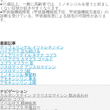
す。
●65歳以上。一般に高齢者では、ミノキシジルを使うと好まし
くない症状が起きやすくなります。
●甲状腺機能障害（甲状腺機能低下症、甲状腺機能亢進症）の
診断を受けている。甲状腺疾患による脱毛の可能性がありま
す。
最新記事
ディフェリンゲル イソトレチノイン
バイアグラ 立ち続ける
フェアリーテイル キナナ コブラ
バイアグラ カマグラ ゴールド
コブラ マフラー 音
ジスロマック アジスロマイシン
ジスロマック 6錠
ミノキシジル 整髪料
アモキシシリン 鼻水
アモキシシリン 上限
ナビゲーション
カルボシステイン クラリスロマイシン 飲み合わせ
めだか コブラ
リベルサス 精神疾患
キングコブラ 午後ロー