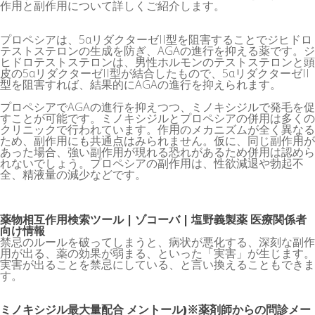
作用と副作用について詳しくご紹介します。
プロペシアは、5αリダクターゼII型を阻害することでジヒドロ
テストステロンの生成を防ぎ、AGAの進行を抑える薬です。ジ
ヒドロテストステロンは、男性ホルモンのテストステロンと頭
皮の5αリダクターゼII型が結合したもので、5αリダクターゼII
型を阻害すれば、結果的にAGAの進行を抑えられます。
プロペシアでAGAの進行を抑えつつ、ミノキシジルで発毛を促
すことが可能です。ミノキシジルとプロペシアの併用は多くの
クリニックで行われています。作用のメカニズムが全く異なる
ため、副作用にも共通点はみられません。仮に、同じ副作用が
あった場合、強い副作用が現れる恐れがあるため併用は認めら
れないでしょう。プロペシアの副作用は、性欲減退や勃起不
全、精液量の減少などです。
薬物相互作用検索ツール | ゾコーバ | 塩野義製薬 医療関係者
向け情報
禁忌のルールを破ってしまうと、病状が悪化する、深刻な副作
用が出る、薬の効果が弱まる、といった「実害」が生じます。
実害が出ることを禁忌にしている、と言い換えることもできま
す。
ミノキシジル最大量配合 メントール)※薬剤師からの問診メー