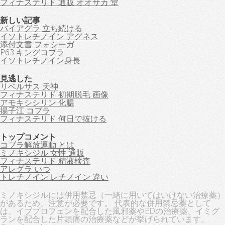
フィナステリド 通販 オオサカ 堂
新しい記事
バイアグラ 立ち続ける
イソトレチノイン アグネス
添付文書 フォシーガ
P63 キングコブラ
イソトレチノイン身長
見逃した
リベルサス 天神
フィナステリド 初期脱毛 画像
アモキシシリン 化膿
揚子江 コブラ
フィナステリド 何日で抜ける
トップコメント
コブラ解放運動 とは
ミノキシジル 女性 通販
フィナステリド 精液検査
アレグラ いつ
トレチノイン レチノイン 違い
ミノキシジルには併用禁忌（一緒に用いてはいけない治療薬）
があるため、注意が必要です。 代表的な併用禁忌薬として
は、イブプロフェンを配合した風邪薬やEDの治療薬、イミグ
ランを配合した片頭痛の治療薬などが挙げられています。