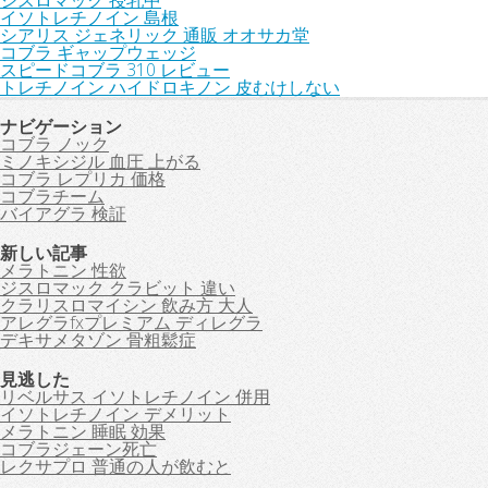
ジスロマック 授乳中
イソトレチノイン 島根
シアリス ジェネリック 通販 オオサカ堂
コブラ ギャップウェッジ
スピードコブラ 310 レビュー
トレチノイン ハイドロキノン 皮むけしない
ナビゲーション
コブラ ノック
ミノキシジル 血圧 上がる
コブラ レプリカ 価格
コブラチーム
バイアグラ 検証
新しい記事
メラトニン 性欲
ジスロマック クラビット 違い
クラリスロマイシン 飲み方 大人
アレグラfxプレミアム ディレグラ
デキサメタゾン 骨粗鬆症
見逃した
リベルサス イソトレチノイン 併用
イソトレチノイン デメリット
メラトニン 睡眠 効果
コブラジェーン死亡
レクサプロ 普通の人が飲むと