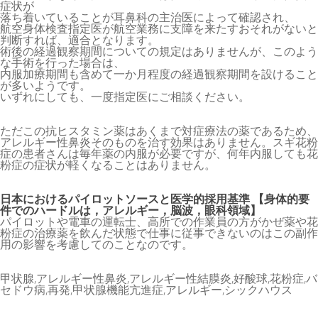
症状が
落ち着いていることが耳鼻科の主治医によって確認され、
航空身体検査指定医が航空業務に支障を来たすおそれがないと
判断すれば、適合となります。
術後の経過観察期間についての規定はありませんが、このよう
な手術を行った場合は、
内服加療期間も含めて一か月程度の経過観察期間を設けること
が多いようです。
いずれにしても、一度指定医にご相談ください。
ただこの抗ヒスタミン薬はあくまで対症療法の薬であるため、
アレルギー性鼻炎そのものを治す効果はありません。スギ花粉
症の患者さんは毎年薬の内服が必要ですが、何年内服しても花
粉症の症状が軽くなることはありません。
日本におけるパイロットソースと医学的採用基準 【身体的要
件でのハードルは，アレルギー，脳波，眼科領域】
パイロットや電車の運転士、高所での作業員の方がかぜ薬や花
粉症の治療薬を飲んだ状態で仕事に従事できないのはこの副作
用の影響を考慮してのことなのです。
甲状腺,アレルギー性鼻炎,アレルギー性結膜炎,好酸球,花粉症,バ
セドウ病,再発,甲状腺機能亢進症,アレルギー,シックハウス