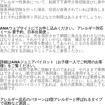
アレルギー性鼻炎について、粘膜下下鼻甲介骨切除並びに鼻中
隔矯正、
後鼻神経切除を行った場合、症状が改善されていれば適合しま
すでしょうか。
またそれは術後何ヶ月以上などの制限はありますでしょうか。
ANAウェブサイトにてお申し込みください。 アレルギー対応
ミール 要予約、日本出発便 ..
物を見るためには、光を屈折させて網膜に焦点を合わさなけれ
ばなりません。それがうまくいかない場合、矯正をする必要が
ありますが、その程度を数値としてあらわしたものを屈折度と
いい、ディオプターという単位で表示します。
視力に関する詳細はマニュアルをご参照ください。
詳細はANAジュニアパイロット（お子様一人でご利用のお客
様）をご覧ください。
眼鏡がない状態で基準に抵触するのであれば、そのままで乗務
はできません（航空法第71条関連）。眼鏡を使用することに
より基準の視力が得られることを指定医が確認すれば乗務を再
開できますので、必ず指定医に相談してください。もしあなた
が航空会社のパイロットであれば、会社の産業医に相談しても
結構です。
アレルギー反応のパターンはI型アレルギーと呼ばれるタイプ
で花粉など原因 ..