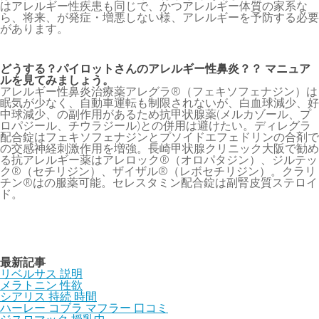
はアレルギー性疾患も同じで、かつアレルギー体質の家系な
ら、将来、が発症・増悪しない様、アレルギーを予防する必要
があります。
どうする？パイロットさんのアレルギー性鼻炎？？ マニュア
ルを見てみましょう。
アレルギー性鼻炎治療薬アレグラ®（フェキソフェナジン）は
眠気が少なく、自動車運転も制限されないが、白血球減少、好
中球減少、の副作用があるため抗甲状腺薬(メルカゾール、プ
ロパジール、チウラジール)との併用は避けたい。ディレグラ
配合錠はフェキソフェナジンとプソイドエフェドリンの合剤で
の交感神経刺激作用を増強。長崎甲状腺クリニック大阪で勧め
る抗アレルギー薬はアレロック®（オロパタジン）、ジルテッ
ク®（セチリジン）、ザイザル®（レボセチリジン）。クラリ
チン®はの服薬可能。セレスタミン配合錠は副腎皮質ステロイ
ド。
最新記事
リベルサス 説明
メラトニン 性欲
シアリス 持続 時間
ハーレー コブラ マフラー 口コミ