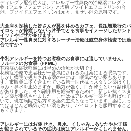
ディレグラ配合錠®は、アレルギー性鼻炎の治療薬アレグラ
®（フェキソフェナジン）と塩酸プソイドエフェドリンの合
剤。プソイドエフェドリンは元々、覚せい剤の原料です。
大倉庫を探検した皆さんが翼を休めるカフェ。長距離飛行のパ
イロットが操縦しながら片手でとる食事をイメージしたサンド
イッチやピザが並びます。
アレルギー性鼻炎に対するレーザー治療は航空身体検査では適
合ですか？
牛乳アレルギーを持つお客様のお食事には適していません。
フルーツのお食事（FPML）
花粉症の症状軽減には早めの治療が大切です。
花粉症治療で患者様が一番気にされるのは薬による眠気です。
しかし病院で処方される薬の中には、眠気のない薬もありま
す。市販薬に多く含まれている第一世代抗ヒスタミン薬はくし
ゃみ・鼻水を止めますが、眠気が強く、口が乾くという副作用
がありました。その副作用を軽減するために、新しい抗匕スタ
ミン薬が開発されました。これは抗アレルギー薬とも呼ばれて
いて、現在病院で処方する薬の主流となっています。薬によっ
てはほとんど眠気がない薬もあり、パイロットも服用すること
もできます。
アレルギーにはお薬 せき、鼻水、くしゃみ…あなたやお子様
が悩まされているその症状は実はアレルギーかもしれません。