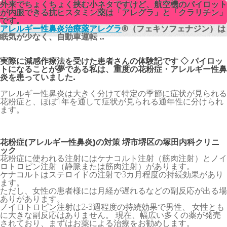
外来でちょくちょく挟む小ネタですけど、航空機のパイロット
外来でちょくちょく挟む小ネタですけど、航空機のパイロット
が内服できる抗ヒスタミン薬は「アレグラ」と「クラリチン」
が内服できる抗ヒスタミン薬は「アレグラ」と「クラリチン」
です。
です。
アレルギー性鼻炎治療薬アレグラ
アレルギー性鼻炎治療薬アレグラ
®（フェキソフェナジン）は
®（フェキソフェナジン）は
眠気が少なく、自動車運転 ..
眠気が少なく、自動車運転 ..
実際に減感作療法を受けた患者さんの体験記です ◇ パイロッ
トになることが夢である私は、重度の花粉症・アレルギー性鼻
炎を患っていました.
アレルギー性鼻炎は大きく分けて特定の季節に症状が見られる
花粉症と、ほぼ1年を通して症状が見られる通年性に分けられ
ます。
花粉症(アレルギー性鼻炎)の対策 堺市堺区の塚田内科クリニ
ック
花粉症に使われる注射にはケナコルト注射（筋肉注射）とノイ
ロトロピン注射（静脈または筋肉注射）があります。
ケナコルトはステロイドの注射で3カ月程度の持続効果があり
ます。
ただし、女性の患者様には月経が遅れるなどの副反応が出る場
ありがあります。
ノイロトロピン注射は2-3週程度の持続効果で男性、 女性とも
に大きな副反応はありません。 現在、幅広い多くの薬が発売
されており、まずはお薬による治療をお勧めします。