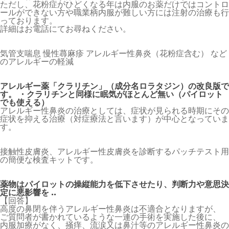
ただし、花粉症がひどくなる年は内服のお薬だけではコントロ
ールができない方や職業柄内服が難しい方には注射の治療も行
っております。
詳細はお電話にてお尋ねください。
気管支喘息 慢性蕁麻疹 アレルギー性鼻炎（花粉症含む） など
のアレルギーの軽減
アレルギー薬「クラリチン」（成分名ロラタジン）の改良版で
す。 ・クラリチンと同様に眠気がほとんど無い（パイロット
でも使える）
アレルギー性鼻炎の治療としては、症状が見られる時期にその
症状を抑える治療（対症療法と言います）が中心となっていま
す。
接触性皮膚炎、アレルギー性皮膚炎を診断するパッチテスト用
の簡便な検査キットです。
薬物はパイロットの操縦能力を低下させたり、判断力や意思決
定に悪影響を ..
【回答】
高度の鼻閉を伴うアレルギー性鼻炎は不適合となりますが、
ご質問者が書かれているような一連の手術を実施した後に、
内服加療がなく、掻痒、流涙又は鼻汁等のアレルギー性鼻炎の