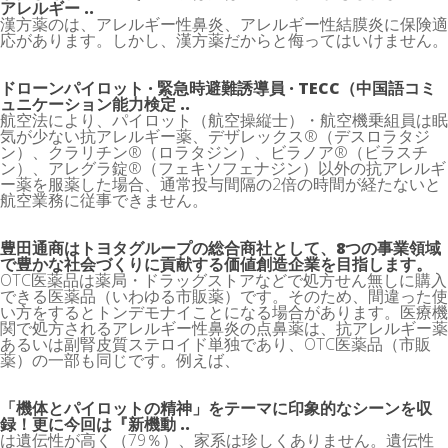
アレルギー ..
漢方薬のは、アレルギー性鼻炎、アレルギー性結膜炎に保険適
応があります。しかし、漢方薬だからと侮ってはいけません。
ドローンパイロット · 緊急時避難誘導員 · TECC（中国語コミ
ュニケーション能力検定 ..
航空法により、パイロット（航空操縦士）・航空機乗組員は眠
気が少ない抗アレルギー薬、デザレックス®（デスロラタジ
ン）、クラリチン®（ロラタジン）、ビラノア®（ビラスチ
ン）、アレグラ錠®（フェキソフェナジン）以外の抗アレルギ
ー薬を服薬した場合、通常投与間隔の2倍の時間が経たないと
航空業務に従事できません。
豊田通商はトヨタグループの総合商社として、8つの事業領域
で豊かな社会づくりに貢献する価値創造企業を目指します。
OTC医薬品は薬局・ドラッグストアなどで処方せん無しに購入
できる医薬品（いわゆる市販薬）です。そのため、間違った使
い方をするとトンデモナイことになる場合があります。医療機
関で処方されるアレルギー性鼻炎の点鼻薬は、抗アレルギー薬
あるいは副腎皮質ステロイド単独であり、OTC医薬品（市販
薬）の一部も同じです。例えば、
「機体とパイロットの精神」をテーマに印象的なシーンを収
録！更に今回は『新機動 ..
は遺伝性が高く（79％）、家系は珍しくありません。遺伝性