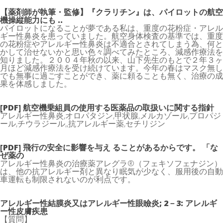
【薬剤師が執筆・監修】『クラリチン』は、パイロットの航空
機操縦能力にも ..
パイロットになることが夢である私は、重度の花粉症・アレル
ギー性鼻炎を患っていました。航空身体検査の基準では、重度
の花粉症やアレルギー性鼻炎は不適合とされてしまう為、何と
かして治せないかと思い色々調べてみたところ、減感作療法を
知りました。２００４年秋の以来、山下先生のもとで２年３ヶ
月ほど減感作療法を受け続けています。今年の春はマスク無し
でも無事に過ごすことができ、薬に頼ることも無く、治療の成
果を体感しました。
[PDF] 航空機乗組員の使用する医薬品の取扱いに関する指針
アレルギー性鼻炎,オロパタジン,甲状腺,メルカゾール,プロパジ
ール,チウラジール,,抗アレルギー薬,セチリジン
[PDF] 飛行の安全に影響を与え ることがあるからです。 「な
ぜ薬の
アレルギー性鼻炎の治療薬アレグラ®（フェキソフェナジン）
は、他の抗アレルギー剤と異なり眠気が少なく、服用後の自動
車運転も制限されないのが利点です。
アレルギー性結膜炎又はアレルギー性眼瞼炎; 2－3: アレルギ
ー性皮膚疾患
【質問】