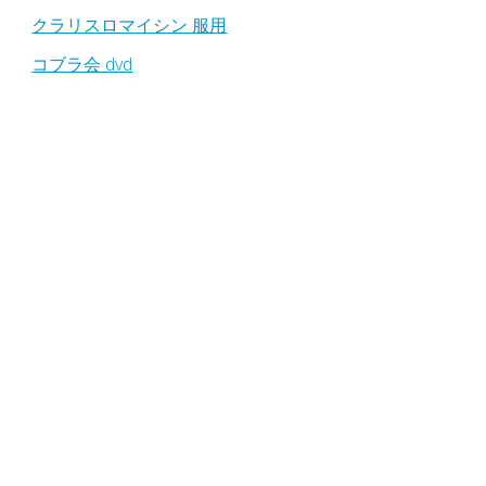
クラリスロマイシン 服用
コブラ会 dvd