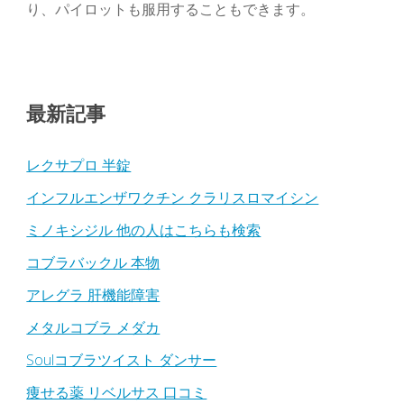
り、パイロットも服用することもできます。
最新記事
レクサプロ 半錠
インフルエンザワクチン クラリスロマイシン
ミノキシジル 他の人はこちらも検索
コブラバックル 本物
アレグラ 肝機能障害
メタルコブラ メダカ
Soulコブラツイスト ダンサー
痩せる薬 リベルサス 口コミ