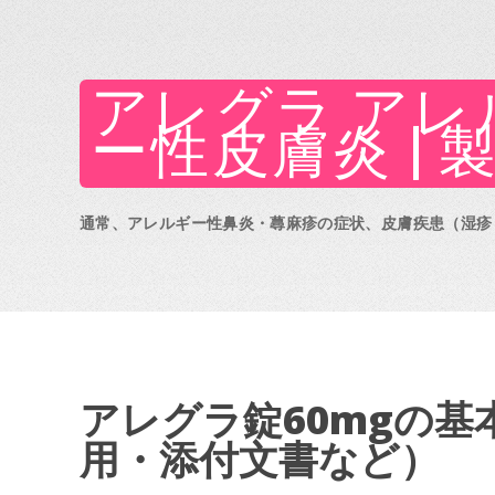
アレグラ ア
ー性皮膚炎 | 
通常、アレルギー性鼻炎・蕁麻疹の症状、皮膚疾患（湿疹
アレグラ錠60mgの
用・添付文書など）