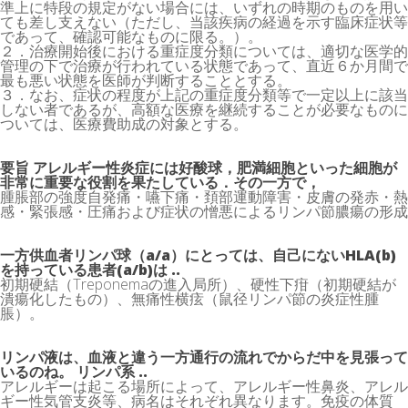
準上に特段の規定がない場合には、いずれの時期のものを用い
ても差し支えない（ただし、当該疾病の経過を示す臨床症状等
であって、確認可能なものに限る。）。
２．治療開始後における重症度分類については、適切な医学的
管理の下で治療が行われている状態であって、直近６か月間で
最も悪い状態を医師が判断することとする。
３．なお、症状の程度が上記の重症度分類等で一定以上に該当
しない者であるが、高額な医療を継続することが必要なものに
ついては、医療費助成の対象とする。
要旨 アレルギー性炎症には好酸球，肥満細胞といった細胞が
非常に重要な役割を果たしている．その一方で，
腫脹部の強度自発痛・嚥下痛・頚部運動障害・皮膚の発赤・熱
感・緊張感・圧痛および症状の憎悪によるリンパ節膿瘍の形成
一方供血者リンパ球（a/a）にとっては、自己にないHLA(b)
を持っている患者(a/b)は ..
初期硬結（Treponemaの進入局所）、硬性下疳（初期硬結が
潰瘍化したもの）、無痛性横痃（鼠径リンパ節の炎症性腫
脹）。
リンパ液は、血液と違う一方通行の流れでからだ中を見張って
いるのね。 リンパ系 ..
アレルギーは起こる場所によって、アレルギー性鼻炎、アレル
ギー性気管支炎等、病名はそれぞれ異なります。免疫の体質