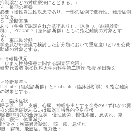
抑制薬などの対症療法にとどまる。）
４．長期の療養
必要（慢性炎症性疾患であり、一部の症例で進行性、難治症例
となる。）
５．診断基準
あり（学会で認定された基準あり）。Definite（組織診断
群）、Probable（臨床診断群）ともに指定難病の対象とす
る。
６．重症度分類
学会及び班会議で検討した新分類において重症度IIIとIVを公費
助成の対象とする。
○ 情報提供元
「びまん性肺疾患に関する調査研究班」
研究代表者 浜松医科大学内科学第二講座 教授 須田隆文
＜診断基準＞
Definite（組織診断群）とProbable（臨床診断群）を指定難病
の対象とする。
Ａ．臨床症状
呼吸器、眼、皮膚、心臓、神経を主とする全身のいずれかの臓
器の臨床症状あるいは臓器非特異的全身症状
l臓器非特異的全身症状：慢性疲労、慢性疼痛、息切れ、発
熱、寝汗、体重減少
l呼吸器：胸部異常陰影、 咳、痰、息切れ
l眼：霧視、飛蚊症、視力低下