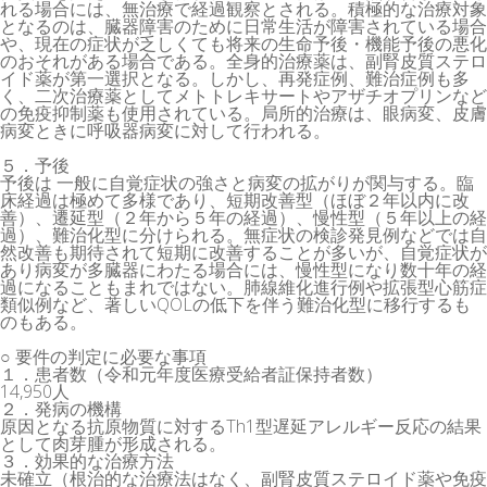
れる場合には、無治療で経過観察とされる。積極的な治療対象
となるのは、臓器障害のために日常生活が障害されている場合
や、現在の症状が乏しくても将来の生命予後・機能予後の悪化
のおそれがある場合である。全身的治療薬は、副腎皮質ステロ
イド薬が第一選択となる。しかし、再発症例、難治症例も多
く、二次治療薬としてメトトレキサートやアザチオプリンなど
の免疫抑制薬も使用されている。局所的治療は、眼病変、皮膚
病変ときに呼吸器病変に対して行われる。
５．予後
予後は 一般に自覚症状の強さと病変の拡がりが関与する。臨
床経過は極めて多様であり、短期改善型（ほぼ２年以内に改
善）、遷延型（２年から５年の経過）、慢性型（５年以上の経
過）、難治化型に分けられる。無症状の検診発見例などでは自
然改善も期待されて短期に改善することが多いが、自覚症状が
あり病変が多臓器にわたる場合には、慢性型になり数十年の経
過になることもまれではない。肺線維化進行例や拡張型心筋症
類似例など、著しいQOLの低下を伴う難治化型に移行するも
のもある。
○ 要件の判定に必要な事項
１．患者数（令和元年度医療受給者証保持者数）
14,950人
２．発病の機構
原因となる抗原物質に対するTh1型遅延アレルギー反応の結果
として肉芽腫が形成される。
３．効果的な治療方法
未確立（根治的な治療法はなく、副腎皮質ステロイド薬や免疫