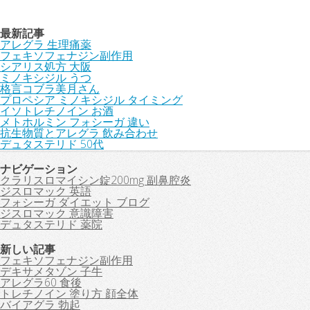
最新記事
アレグラ 生理痛薬
フェキソフェナジン副作用
シアリス処方 大阪
ミノキシジル うつ
格言コブラ美月さん
プロペシア ミノキシジル タイミング
イソトレチノイン お酒
メトホルミン フォシーガ 違い
抗生物質とアレグラ 飲み合わせ
デュタステリド 50代
ナビゲーション
クラリスロマイシン錠200mg 副鼻腔炎
ジスロマック 英語
フォシーガ ダイエット ブログ
ジスロマック 意識障害
デュタステリド 薬院
新しい記事
フェキソフェナジン副作用
デキサメタゾン 子牛
アレグラ60 食後
トレチノイン 塗り方 顔全体
バイアグラ 勃起