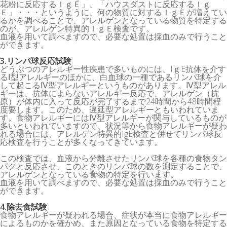
花粉に反応するＩｇＥ」、「ハウスダストに反応するＩｇ
Ｅ」・・・というように、何の物質に対するＩｇＥが増えてい
るかを調べることで、アレルゲンとなっている物質を特定する
のが、アレルゲン特異的ＩｇＥ検査です。
血液を用いて調べますので、必要な処置は採血のみで行うこと
ができます。
3.リンパ球反応試験
どうぶつのアレルギー性疾患で多いものには、IｇE抗体を介す
るⅠ型アレルギーのほかに、白血球の一種であるリンパ球を介
して起こるⅣ型アレルギーというものがあります。Ⅳ型アレル
ギーは、抗体によらないアレルギー反応で、アレルゲン（抗
原）が体内に入って反応が完了するまで24時間から48時間程
度要します。このため、遅延型アレルギーともいわれていま
す。食物アレルギーにはⅣ型アレルギーが関与しているものが
多いといわれていますので、状況等から食物アレルギーが疑わ
れる場合には、アレルゲン特異的IgE検査と併せてリンパ球反
応検査を行うことが多くなってきています。
この検査では、血液から分離させたリンパ球を各種の食物タン
パクと反応させ、このときのリンパ球の数を測定することで、
アレルゲンとなっている食物の特定を行います。
血液を用いて調べますので、必要な処置は採血のみで行うこと
ができます。
4.除去食試験
食物アレルギーが疑われる場合、症状が本当に食物アレルギー
によるものかを確かめ、また原因となっている食物を特定する