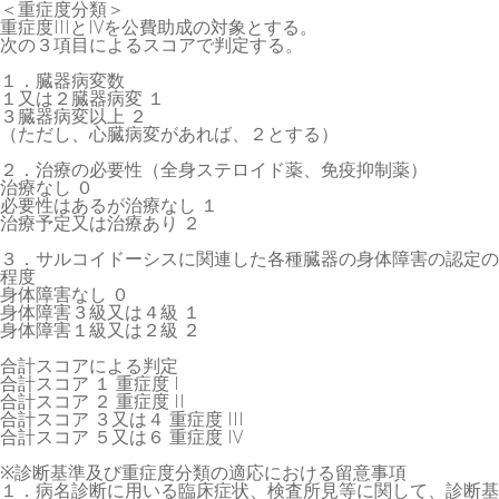
＜重症度分類＞
重症度IIIとIVを公費助成の対象とする。
次の３項目によるスコアで判定する。
１．臓器病変数
１又は２臓器病変 １
３臓器病変以上 ２
（ただし、心臓病変があれば、２とする）
２．治療の必要性（全身ステロイド薬、免疫抑制薬）
治療なし ０
必要性はあるが治療なし １
治療予定又は治療あり ２
３．サルコイドーシスに関連した各種臓器の身体障害の認定の
程度
身体障害なし ０
身体障害３級又は４級 １
身体障害１級又は２級 ２
合計スコアによる判定
合計スコア １ 重症度 I
合計スコア ２ 重症度 II
合計スコア ３又は４ 重症度 III
合計スコア ５又は６ 重症度 IV
※診断基準及び重症度分類の適応における留意事項
１．病名診断に用いる臨床症状、検査所見等に関して、診断基