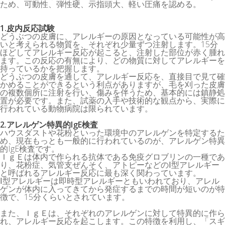
ため、可動性、弾性硬、示指頭大、軽い圧痛を認める。
1.皮内反応試験
どうぶつの皮膚に、アレルギーの原因となっている可能性が高
いと考えられる物質を、それぞれ少量ずつ注射します。15分
ほどしてアレルギー反応が起こると、注射した部位が赤く腫れ
ます。この反応の有無により、どの物質に対してアレルギーを
持っているかを把握します。
どうぶつの皮膚を通して、アレルギー反応を、直接目で見て確
かめることができるという利点がありますが、毛を刈った皮膚
の複数個所に注射を行い、傷みを伴うため、基本的には鎮静処
置が必要です。また、試薬の入手や技術的な観点から、実際に
行われている動物病院は限られています。
2.アレルゲン特異的IgE検査
ハウスダストや花粉といった環境中のアレルゲンを特定するた
め、現在もっとも一般的に行われているのが、アレルゲン特異
的IgE検査です。
ＩｇＥは体内で作られる抗体である免疫グロブリンの一種であ
り、花粉症、気管支ぜんそく、アトピーなどのⅠ型アレルギー
と呼ばれるアレルギー反応に最も深く関わっています。
Ⅰ型アレルギーは即時型アレルギーともいわれており、アレル
ゲンが体内に入ってきてから発症するまでの時間が短いのが特
徴で、15分くらいとされています。
また、ＩｇＥは、それぞれのアレルゲンに対して特異的に作ら
れ、アレルギー反応を起こします。この特徴を利用し、「スギ