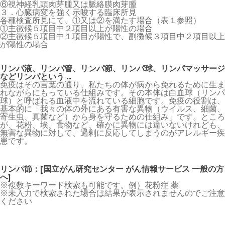
⑥視神経乳頭肉芽腫又は脈絡膜肉芽腫
３．心臓病変を強く示唆する臨床所見
各種検査所見にて、①又は②を満たす場合（表１参照）
①主徴候５項目中２項目以上が陽性の場合
②主徴候５項目中１項目が陽性で、副徴候３項目中２項目以上
が陽性の場合
リンパ液、リンパ管、リンパ節、リンパ球、リンパマッサージ
などリンパという ..
免疫はその言葉の通り、私たちの体が病から免れるために生ま
れながらにもっている仕組みです。その本体は白血球（リンパ
球）と呼ばれる血液中を流れている細胞です。免疫の役割は、
基本的に「我々の体の外にある有害な異物（ウイルス、細菌、
寄生虫、真菌など）から身を守るための仕組み」です。ところ
が、花粉、埃、食物など、確かに異物には違いないけれども、
無害な異物に対して、過剰に反応してしまうのがアレルギー疾
患です。
リンパ節：[国立がん研究センター がん情報サービス 一般の方
へ]
※複数キーワード検索も可能です。例）花粉症 薬
※未入力で検索された場合は結果が表示されませんのでご注意
ください