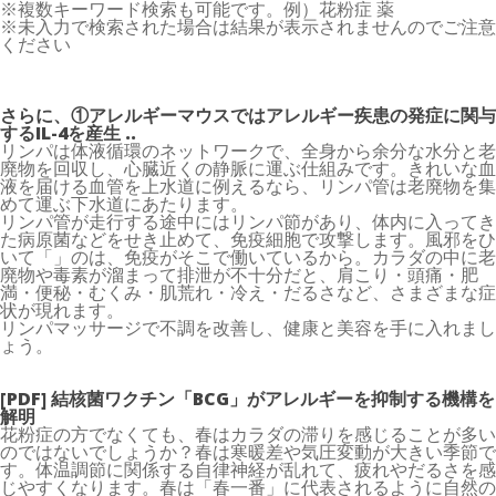
※複数キーワード検索も可能です。例）花粉症 薬
※未入力で検索された場合は結果が表示されませんのでご注意
ください
さらに、①アレルギーマウスではアレルギー疾患の発症に関与
するIL-4を産生 ..
リンパは体液循環のネットワークで、全身から余分な水分と老
廃物を回収し、心臓近くの静脈に運ぶ仕組みです。きれいな血
液を届ける血管を上水道に例えるなら、リンパ管は老廃物を集
めて運ぶ下水道にあたります。
リンパ管が走行する途中にはリンパ節があり、体内に入ってき
た病原菌などをせき止めて、免疫細胞で攻撃します。風邪をひ
いて「」のは、免疫がそこで働いているから。カラダの中に老
廃物や毒素が溜まって排泄が不十分だと、肩こり・頭痛・肥
満・便秘・むくみ・肌荒れ・冷え・だるさなど、さまざまな症
状が現れます。
リンパマッサージで不調を改善し、健康と美容を手に入れまし
ょう。
[PDF] 結核菌ワクチン「BCG」がアレルギーを抑制する機構を
解明
花粉症の方でなくても、春はカラダの滞りを感じることが多い
のではないでしょうか？春は寒暖差や気圧変動が大きい季節で
す。体温調節に関係する自律神経が乱れて、疲れやだるさを感
じやすくなります。春は「春一番」に代表されるように自然の