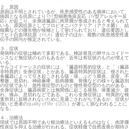
２．原因
原因は不明とされているが、疾患感受性のある個体において、
病因となる抗原によりTh1型細胞免疫反応（IV型アレルギー反
応）が起こり、全身諸臓器に肉芽腫が形成されると考えられて
いる。原因抗原としてプロピオニバクテリア（アクネ菌）、結
核菌などの微生物が候補として挙げられており、遺伝要因とし
てヒト白血球抗原（HLA）遺伝子のほか、複数の疾患感受性遺
伝子の関与が推定されている。
３．症状
発病時の症状は極めて多彩である。検診発見の肺サルコイドー
シスなど無症状のものもあるが、近年は有症状のものが増えて
いる。
サルコイドーシスの症状には、「臓器特異的症状」と「（臓器
非特異的）全身症状」とがある。臓器特異的症状は、侵された
各臓器によって引き起こされる咳・痰、ぶどう膜炎、皮疹、不
整脈、息切れ、神経麻痺、筋肉腫瘤、骨痛などの様々な臓器別
の症状であり、急性発症型のものと慢性発症型のものがある。
全身症状は、臓器病変とは無関係に起こる発熱、体重減少、疲
れ、痛み、息切れなどである。これら全身症状は、特異的な検
査所見に反映されないために見過ごされがちであるが、症状が
強いと患者のquality of life（QOL）が著しく損なわれることに
なる。
４．治療法
現状では原因不明であり根治療法といえるものはなく、肉芽腫
性炎症を抑える治療が行われる。症状軽微で自然改善が期待さ