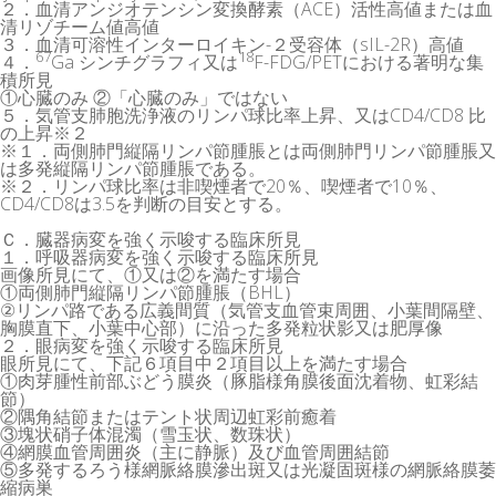
２．血清アンジオテンシン変換酵素（ACE）活性高値または血
清リゾチーム値高値
３．血清可溶性インターロイキン-２受容体（sIL-2R）高値
67
18
４．
Ga シンチグラフィ又は
F-FDG/PETにおける著明な集
積所見
①心臓のみ ②「心臓のみ」ではない
５．気管支肺胞洗浄液のリンパ球比率上昇、又はCD4/CD8 比
の上昇※２
※１．両側肺門縦隔リンパ節腫脹とは両側肺門リンパ節腫脹又
は多発縦隔リンパ節腫脹である。
※２．リンパ球比率は非喫煙者で20％、喫煙者で10％、
CD4/CD8は3.5を判断の目安とする。
Ｃ．臓器病変を強く示唆する臨床所見
１．呼吸器病変を強く示唆する臨床所見
画像所見にて、①又は②を満たす場合
①両側肺門縦隔リンパ節腫脹（BHL）
②リンパ路である広義間質（気管支血管束周囲、小葉間隔壁、
胸膜直下、小葉中心部）に沿った多発粒状影又は肥厚像
２．眼病変を強く示唆する臨床所見
眼所見にて、下記６項目中２項目以上を満たす場合
①肉芽腫性前部ぶどう膜炎（豚脂様角膜後面沈着物、虹彩結
節）
②隅角結節またはテント状周辺虹彩前癒着
③塊状硝子体混濁（雪玉状、数珠状）
④網膜血管周囲炎（主に静脈）及び血管周囲結節
⑤多発するろう様網脈絡膜滲出斑又は光凝固斑様の網脈絡膜萎
縮病巣