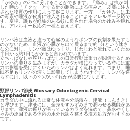
「かゆみ」の2つに分けることができます。「痛み」は虫が刺
した時の「チクッ」とする針の刺激による痛みと、皮膚に注入
された物質の作用によって起こります。一方、「かゆみ」は虫
の毒素や唾液が皮膚に注入されることによるアレルギー反応で
す。夏場、誰もが経験のある蚊に刺された場合のかゆみや腫れ
も、アレルギー反応の一種と言えます。
リンパ液は血液と違って心臓のようなポンプの役割を果たすも
のがないため、血液が心臓から出て戻るまで約1分という速さ
なのに対し、リンパ液はゆっくり、じわじわと流れていくため
半日から約1日もかかると言われています。
立ちっぱなしや座りっぱなしの日常行動は重力が関係するため
リンパの滞りを生みますが、カラダが横になっている時には重
力の影響を受けにくいためリンパはよく流れます。つまり、睡
眠不足もリンパの滞りに影響してしまうわけです。リンパを巡
らすには、以下の3つのいずれかが必要になります。
頸部リンパ節炎 Glossary Odontogenic Cervical
Lymphadenitis
カラダの中に流れる正常な体液や分泌液を、津液（しんえき）
と呼びます。津液には、全身をすみずみまで潤わせる機能があ
ります。津液の巡りが滞っているカラダを温めて、鼻水やくし
ゃみの原因である体内の水分代謝を整える漢方処方がおすすめ
です。