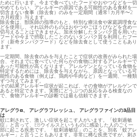
ために行います。今まで食べていたフードやおやつなどを一切
やめてもらい、アレルギーの原因である可能性のある食材を一
切含まない食事（除去食）のみを一定期間（通常1カ月半〜2
カ月程度）与えます。
除去食は、獣医師の指導のもと、特別な療法食や家庭調理食な
どを使用し、それ以外のものはおやつやごほうびなどを含め一
切与えることはできません。加水分解したタンパク質を用いた
フードや今まで摂取したことのないタンパク質を利用したフー
ド（新奇タンパクフード）などを除去食として使うこともあり
ます。
一定期間、除去食のみを与えたことで症状の改善がみられた場
合、それまでに食べていた何らかの食物に対するアレルギーで
あった可能性が高くなります。アレルゲンとなっている食物を
特定するためには、除去食を与えながら、原因となっている可
能性のある食物（例えば、鶏肉や牛肉など）を一週間、一種類
ずつ与えてみます。
その結果アレルギー症状が起これば、その食物がアレルゲンで
あると特定できます。実際にどうぶつの反応をみる検査なの
で、食物アレルギーの診断では最も信頼できます。
アレグラα、 アレグラフレッシュ、 アレグラファインの3品目
は
蚊に刺されて、激しい症状を起こす人がいます。「蚊刺過敏
症」と言って、EBウイルスというものに感染した人のごく一
部に起こる疾患です。「蚊刺過敏症」のことを、別名「蚊アレ
ルギー」と言うこともあります。非常に稀な疾患ですが、刺さ