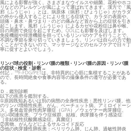
風による影響が強く、さまざまなウイルスや細菌、花粉やホコ
リなどのアレルゲンが風によって運ばれてきます。漢方で「風
邪（ふうじゃ）」とは、病原体（病邪：びょうじゃ）がカラダ
の外から侵入することにより生じる症状で、カラダの表面や、
頭痛・鼻水・鼻づまり・のどの痛みなど首から上の症状を引き
起こします。風邪（ふうじゃ）によるカゼや花粉症は鼻や喉、
目の周囲で炎症を起こすため、QOLにも影響を及ぼします。
免疫機能や排泄機能を担っているリンパのケアを行うことで、
不調な季節を乗り切っていきましょう。リンパは自らの力で動
くことができないので、マッサージなどのセルフケアで日々丁
寧に促すとよいでしょう。
リンパ球の役割 · リンパ腫の種類 · リンパ腫の原因 · リンパ腫
の症状 · 検査・診断 ..
18
付記．
F-FDG/PETは、非特異的に心筋に集積することがある
ので、長時間絶食や食事内容等の撮像条件の遵守が必要であ
る。
Ｄ．鑑別診断
以下の疾患を鑑別する。
①原因既知あるいは別の病態の全身性疾患：悪性リンパ腫、他
のリンパ増殖性疾患、がん、ベーチェット病、アミロイドーシ
ス、多発血管炎性肉芽腫症（GPA）／ウェゲナー肉芽腫症、
IgG4関連疾患、ブラウ症候群、結核、肉芽腫を伴う感染症
（非結核性抗酸菌感染症、真菌症）
②異物、がんなどによるサルコイド反応
③他の肉芽腫性肺疾患：ベリリウム肺、じん肺、過敏性肺炎