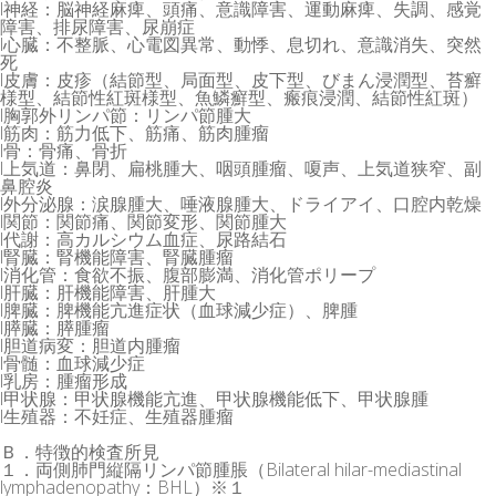
l神経：脳神経麻痺、頭痛、意識障害、運動麻痺、失調、感覚
障害、排尿障害、尿崩症
l心臓：不整脈、心電図異常、動悸、息切れ、意識消失、突然
死
l皮膚：皮疹（結節型、局面型、皮下型、びまん浸潤型、苔癬
様型、結節性紅斑様型、魚鱗癬型、瘢痕浸潤、結節性紅斑）
l胸郭外リンパ節：リンパ節腫大
l筋肉：筋力低下、筋痛、筋肉腫瘤
l骨：骨痛、骨折
l上気道：鼻閉、扁桃腫大、咽頭腫瘤、嗄声、上気道狭窄、副
鼻腔炎
l外分泌腺：涙腺腫大、唾液腺腫大、ドライアイ、口腔内乾燥
l関節：関節痛、関節変形、関節腫大
l代謝：高カルシウム血症、尿路結石
l腎臓：腎機能障害、腎臓腫瘤
l消化管：食欲不振、腹部膨満、消化管ポリープ
l肝臓：肝機能障害、肝腫大
l脾臓：脾機能亢進症状（血球減少症）、脾腫
l膵臓：膵腫瘤
l胆道病変：胆道内腫瘤
l骨髄：血球減少症
l乳房：腫瘤形成
l甲状腺：甲状腺機能亢進、甲状腺機能低下、甲状腺腫
l生殖器：不妊症、生殖器腫瘤
Ｂ．特徴的検査所見
１．両側肺門縦隔リンパ節腫脹（Bilateral hilar-mediastinal
lymphadenopathy：BHL）※１