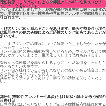
花粉抗原（こうげん）による季節性アレルギー性鼻炎（びえ
花粉抗原（こうげん）による季節性アレルギー性鼻炎（びえ
ん）のことをいいます。
ん）のことをいいます。
ただいずれにしましても、花粉が飛び散る季節は限られますの
ただいずれにしましても、花粉が飛び散る季節は限られますの
で、季節性アレルギー性鼻炎や季節性アレルギー性結膜炎とも
で、季節性アレルギー性鼻炎や季節性アレルギー性結膜炎とも
呼ばれます。 ..
呼ばれます。 ..
くびのリンパ節が腫れることがあります、痛みや熱を伴う場合
は風邪やその他の炎症による反応性のリンパ節炎であることが
多いです。
ここまでリンパ節の腫れについて解説いたしましたが、いかが
だったでしょうか。
リンパ節は体の免疫機能を司っているため、ウィルスなどで病
気にかかってしまうと、重篤化してしまう恐れもあります。
普段から免疫機能を高められるように、生活習慣をしっかりと
整えることが大事です。
リンパ節が腫れているかもしれないとの疑いがある場合は、水
分と休息をとり、様子を見ましょう。
異常が長く続くようであれば、病院での診察を受けてくださ
い。
花粉症(季節性アレルギー性鼻炎)とは?症状･原因･治療･病院の
診療科目
自覚症状はほとんどない。リンパ節は炎症性反応後線維化する