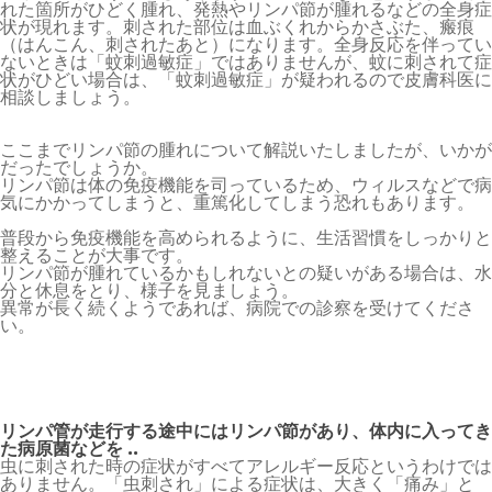
れた箇所がひどく腫れ、発熱やリンパ節が腫れるなどの全身症
状が現れます。刺された部位は血ぶくれからかさぶた、瘢痕
（はんこん、刺されたあと）になります。全身反応を伴ってい
ないときは「蚊刺過敏症」ではありませんが、蚊に刺されて症
状がひどい場合は、「蚊刺過敏症」が疑われるので皮膚科医に
相談しましょう。
ここまでリンパ節の腫れについて解説いたしましたが、いかが
だったでしょうか。
リンパ節は体の免疫機能を司っているため、ウィルスなどで病
気にかかってしまうと、重篤化してしまう恐れもあります。
普段から免疫機能を高められるように、生活習慣をしっかりと
整えることが大事です。
リンパ節が腫れているかもしれないとの疑いがある場合は、水
分と休息をとり、様子を見ましょう。
異常が長く続くようであれば、病院での診察を受けてくださ
い。
リンパ管が走行する途中にはリンパ節があり、体内に入ってき
た病原菌などを ..
虫に刺された時の症状がすべてアレルギー反応というわけでは
ありません。「虫刺され」による症状は、大きく「痛み」と