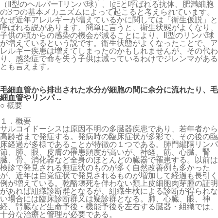
（Ⅱ型のヘルパーTリンパ球）、IgEと呼ばれる抗体、肥満細胞
の3つの基本メカニズムによって起こると考えられています。
なぜ近年アレルギーが増えているかに関しては「衛生仮説」と
呼ばれる説があります。簡単に言うと、衛生状態がよくなり、
子供の頃からの感染の機会が減ることにより、Ⅱ型のリンパ球
が増えているという説です。衛生状態がよくなったことで、ア
レルギー疾患は増えてしまったのかもしれませんが、その代わ
り、感染症で命を失う子供は減っているわけでジレンマがある
とも言えます。
毛細血管から排出された水分が細胞の間に余分に流れたり、毛
細血管やリンパ ..
○ 概要
１．概要
サルコイドーシスは原因不明の多臓器疾患であり、若年者から
高齢者まで発症する。発病時の臨床症状が多彩で、その後の臨
床経過が多様であることが特徴の１つである。肺門縦隔リンパ
節、肺、眼、皮膚の罹患頻度が高いが、神経、筋、心臓、腎
臓、骨、消化器など全身のほとんどの臓器で罹患する。以前は
検診で発見される無症状のものが多く自然改善例も多かった
が、近年は自覚症状で発見されるものが増加して経過も長引く
例が増えている。乾酪壊死を伴わない類上皮細胞肉芽腫の証明
があれば組織診断群となるが、組織生検による診断が得られな
い場合には臨床診断群又は疑診群となる。肺、心臓、眼、神
経、腎臓など生命予後・機能予後を左右する臓器・組織では、
十分な治療と管理が必要である。