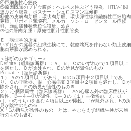
④巨細胞性心筋炎
⑤原因既知のブドウ膜炎：ヘルペス性ぶどう膜炎、HTLV-1関
連ぶどう膜炎、ポスナー・シュロスマン症候群
⑥他の皮膚肉芽腫：環状肉芽腫、環状弾性線維融解性巨細胞肉
芽腫、リポイド類壊死、メルカーソン・ローゼンタール症候
群、顔面播種状粟粒性狼瘡、酒さ
⑦他の肝肉芽腫：原発性胆汁性胆管炎
Ｅ．病理学的所見
いずれかの臓器の組織生検にて、乾酪壊死を伴わない類上皮細
胞肉芽腫が認められる。
＜診断のカテゴリー＞
Definite（組織診断群）：Ａ、Ｂ、Ｃのいずれかで１項目以上
を満たし、Ｄが除外され、Ｅの所見が陽性のもの
Probable（臨床診断群）：
１） Ａの１項目以上があり、Ｂの５項目中２項目以上であ
り、Ｃの呼吸器、眼、心臓病変３項目中２項目を満たし、Ｄが
除外され、Ｅの所見が陰性のもの※
２） 心臓限局性（臨床診断群）： Aの心臓以外の臨床症状が
陰性、B―４―①が陽性、C―３の（１）主徴候a)、b)、c)、
d)、e)のうちd)を含む４項目以上が陽性、Dが除外され、Eの所
見が陰性のもの※
※「Eの所見が陰性のもの」とは、やむをえず組織生検が未施
行のものも含む