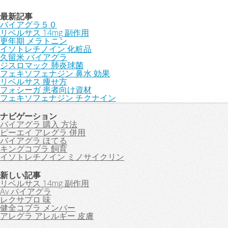
最新記事
バイアグラ５０
リベルサス 14mg 副作用
更年期 メラトニン
イソトレチノイン 化粧品
久留米 バイアグラ
ジスロマック 肺炎球菌
フェキソフェナジン 鼻水 効果
リベルサス 痩せ方
フォシーガ 患者向け資材
フェキソフェナジン チクナイン
ナビゲーション
バイアグラ 購入 方法
ピーエイ アレグラ 併用
バイアグラ ほてる
キングコブラ 飼育
イソトレチノイン ミノサイクリン
新しい記事
リベルサス 14mg 副作用
Av バイアグラ
レクサプロ 味
健全コブラ メンバー
アレグラ アレルギー 皮膚