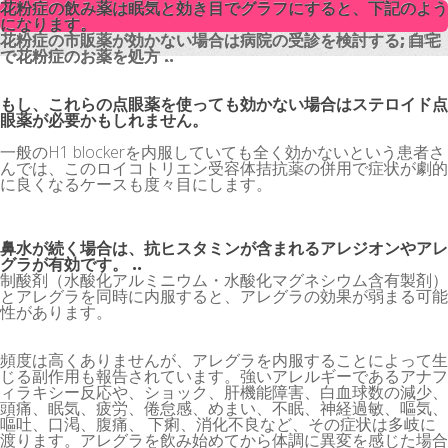
花粉症の飲み薬は眠気と効き目でグラフにすると、下記のよう
花粉症の飲み薬は眠気と効き目でグラフにすると、下記のよう
になります。
になります。
花粉症の市販薬が効かない場合は病院の受診を検討する; 自宅
花粉症の市販薬が効かない場合は病院の受診を検討する; 自宅
で花粉症のお薬を処方 ..
で花粉症のお薬を処方 ..
もし、これらの点眼薬を使っても効かない場合はステロイド点
眼薬が必要かもしれません。
一般のH1 blockerを内服していても全く効かないという患者さ
んでは、このロイコトリエン受容体拮抗薬の併用で症状が劇的
に良くなるケースも度々目にします。
鼻水が続く場合は、抗ヒスタミンが含まれるアレジオンやアレ
グラが有効です。 ..
制酸剤（水酸化アルミニウム・水酸化マグネシウム含有製剤）
とアレグラを同時に内服すると、アレグラの効果が弱まる可能
性があります。
頻度は高くありませんが、アレグラを内服することによって生
じる副作用も報告されています。強いアレルギーであるアナフ
ィラキシー反応や、ショック、肝機能障害、白血球数の減少、
頭痛、眠気、疲労、倦怠感、めまい、不眠、神経過敏、嘔気、
嘔吐、口渇、腹痛、 下痢、消化不良など、その症状は多岐に
渡ります。アレグラを飲み始めてから体調に異変を感じた場合