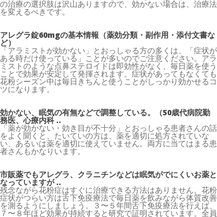
の治療の選択肢は沢山ありますので、効かない場合は、治療法
を変えるべきです。
アレグラ錠60mgの基本情報（薬効分類・副作用・添付文書な
ど）
「アラミストが効かない」とおっしゃる方の多くは、「症状が
ある時だけ使っている」ことが多いのでご注意ください。アラ
ミストのような点鼻ステロイドは即効性がなく、毎日薬を使う
ことで効果が安定して発揮されます。症状があってもなくても
花粉シーズン中は毎日きちんと使うことがしっかり効かせるコ
ツになります。
効かない、眠気の有無などで調整している。（50歳代病院勤
務医、心療内科 ..
「薬が効かない・効き目が不十分」とおっしゃる患者さんの話
をよく聞くと、たいていの方は、薬を適切に処方されていな
い、あるいは薬を適切に使えていません。両方に当てはまる患
者さんもかなりいます。
市販薬でもアレグラ、クラニチンなどは眠気がでにくいお薬と
なっていますが ..
残念ながら花粉症はすぐに治療できる方法はありません。花粉
症状がつらい方は舌下免疫療法で毎日薬を飲みながら体質改善
を測るようにしましょう。３〜５年間舌下免疫療法を行えば、
７〜８年ほど効果が持続すると研究で証明されています。全員