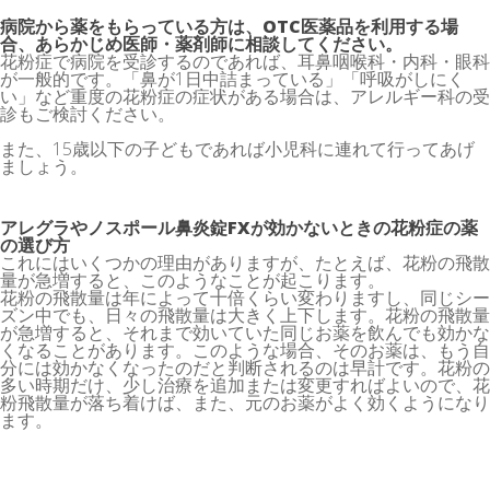
病院から薬をもらっている方は、OTC医薬品を利用する場
合、あらかじめ医師・薬剤師に相談してください。
花粉症で病院を受診するのであれば、耳鼻咽喉科・内科・眼科
が一般的です。「鼻が1日中詰まっている」「呼吸がしにく
い」など重度の花粉症の症状がある場合は、アレルギー科の受
診もご検討ください。
また、15歳以下の子どもであれば小児科に連れて行ってあげ
ましょう。
アレグラやノスポール鼻炎錠FXが効かないときの花粉症の薬
の選び方
これにはいくつかの理由がありますが、たとえば、花粉の飛散
量が急増すると、このようなことが起こります。
花粉の飛散量は年によって十倍くらい変わりますし、同じシー
ズン中でも、日々の飛散量は大きく上下します。花粉の飛散量
が急増すると、それまで効いていた同じお薬を飲んでも効かな
くなることがあります。このような場合、そのお薬は、もう自
分には効かなくなったのだと判断されるのは早計です。花粉の
多い時期だけ、少し治療を追加または変更すればよいので、花
粉飛散量が落ち着けば、また、元のお薬がよく効くようになり
ます。