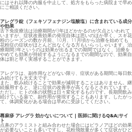
にはそれ以降の内服を中止して、処方をもらった病院まで早め
にご相談ください。
アレグラ錠（フェキソフェナジン塩酸塩）に含まれている成分
や効果
舌下免疫療法は治療期間が3年ほどかかるのが欠点といわれて
いますが、症状改善効果の発現自体は思いのほか早く、スギ花
粉のシーズンの数か月前、10月、11月頃から治療を始めても
花粉症の症状がほとんど出なくなる方もいらっしゃいます。治
療期間3年というのは効果が出るまでの期間ではなく、治療を
やめても効果が持続するようになるまでの期間なので、効果自
体は割と早く実感することができます。
アレグラは、副作用などがない限り、症状がある期間に毎日飲
み続けても大丈夫です。
また、飲み続けることで効果が減弱することはありません。継
続服用すると、逆に症状の改善率が高くなるとされています。
ただし、ヒトの体の状態は日々変化するものです。長期間飲み
続けている薬で、副作用が発現することもあります。したがっ
て、体調変化がある場合は早めに受診してください。
蕁麻疹
アレグラ 効かないについて
| 医師に聞けるQ&A;サイ
ト
点鼻のアラミストと組み合わせた場合にはビラノアほどの効果
が必要ないことも多いですし、花粉飛散量が多くて症状がひど