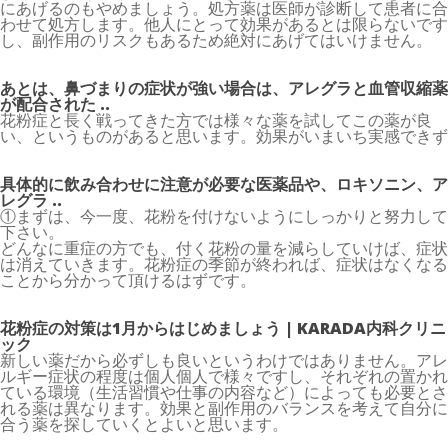
にあげるのもやめましょう。処方薬は医師が診断して患者に合
わせて処方します。他人にとって効果があるとは限らないです
し、副作用のリスクもあるため絶対にあげてはいけません。
あとは、鼻づまりの症状が強い場合は、アレグラと血管収縮薬
が配合された ..
花粉症と長く戦ってきた方では様々な薬を試してこの薬が良
い、というものがあると思います。効果がいまいち実感できず
具体的に飲み合わせに注意が必要な医薬品や、ロキソニン、ア
レグラ ..
①まずは、今一度、花粉を付けないようにしっかりと努力して
下さい。
どんなに重症の方でも、付く花粉の量を減らしていけば、症状
は消えていきます。花粉症の季節が終われば、症状はなくなる
ことから分かって頂けるはずです。
花粉症の対策は1月からはじめましょう | KARADA内科クリニ
ック
新しい薬だから必ずしも良いというわけではありません。アレ
ルギー症状の程度は個人個人で様々ですし、それぞれの置かれ
ている環境（生活習慣や仕事の内容など）によっても必要とさ
れる薬は異なります。効果と副作用のバランスを考えて自分に
合う薬を探していくとよいと思います。