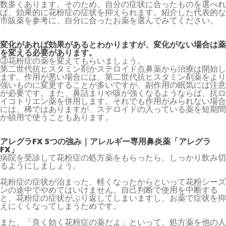
数多くあります。そのため、自分の症状に合ったものを選べれ
ば、効果的に花粉症の症状を抑えられます。紹介した代表的な
市販薬を参考に、自分に合ったお薬を選んでみてください。
変化があれば効果があるとわかりますが、変化がない場合は薬
を変える必要があります。
③花粉症の薬を変えてもらいましょう。
第二世代抗ヒスタミン剤かステロイド点鼻薬から治療は開始し
ます。作用が悪い場合には、第二世代抗ヒスタミン剤薬をより
強いものに変更することが多いですが、副作用の眠気には注意
が必要です。また、鼻詰まりや咳が強くなるようならば、抗ロ
イコトリエン薬を併用します。それでも作用がみられない場合
には、稀ではありますが、ステロイドの入っている薬を短期間
か頓用で使うこともあります。
アレグラFX 5つの強み｜アレルギー専用鼻炎薬「アレグラ
FX」
病院を受診して花粉症の処方薬をもらったら、しっかり飲み切
るようにしましょう。
花粉症の症状が治まった、軽くなったからといって花粉シーズ
ンの途中でやめてはいけません。自己判断で使用を中断する
と、花粉症の症状がぶり返してしまいますし、お薬で症状を抑
えにくくなってしまうためです。
また、「良く効く花粉症の薬だよ」といって、処方薬を他の人