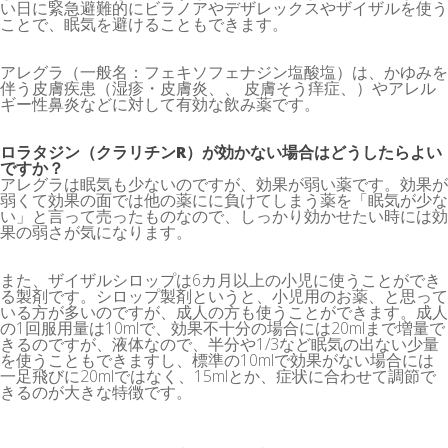
い日に緊急避難的にビラノアやデザレックスやザイザルを使う
ことで、眠気を避けることもできます。
アレグラ（一般名：フェキソフェナジン塩酸塩）は、かゆみを
伴う皮膚疾患（湿疹・皮膚炎、、 皮膚そう痒症、）やアレル
ギー性鼻炎などに対して有効な飲み薬です。
ロラタジン（クラリチンR）が効かない場合はどうしたらよい
ですか？
アレグラは眠気も少ないのですが、効果が弱い薬です。効果が
弱くて効果の面では他の薬にに負けてしまう薬を「眠気が少な
い」と言って売ったものなので、しっかり効かせたい時には効
果の弱さが気になります。
また、ザイザルシロップは6カ月以上の小児に使うことができ
る製剤です。シロップ製剤というと、小児用のお薬、と思って
いる方が多いのですが、成人の方も使うことができます。成人
の1回服用量は10mlで、効果不十分の場合には20mlまで増量で
きるのですが、液体なので、半分や1/3など眠気の出ない少量
を使うこともできますし、標準の10mlで効果がない場合には
一足飛びに20mlではなく、15mlとか、症状に合わせて調節で
きるのが大きな特徴です。