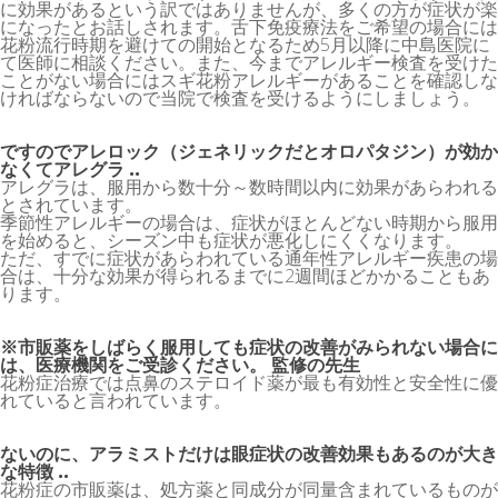
に効果があるという訳ではありませんが、多くの方が症状が楽
になったとお話しされます。舌下免疫療法をご希望の場合には
花粉流行時期を避けての開始となるため5月以降に中島医院に
て医師に相談ください。また、今までアレルギー検査を受けた
ことがない場合にはスギ花粉アレルギーがあることを確認しな
ければならないので当院で検査を受けるようにしましょう。
ですのでアレロック（ジェネリックだとオロパタジン）が効か
なくてアレグラ ..
アレグラは、服用から数十分～数時間以内に効果があらわれる
とされています。
季節性アレルギーの場合は、症状がほとんどない時期から服用
を始めると、シーズン中も症状が悪化しにくくなります。
ただ、すでに症状があらわれている通年性アレルギー疾患の場
合は、十分な効果が得られるまでに2週間ほどかかることもあ
ります。
※市販薬をしばらく服用しても症状の改善がみられない場合に
は、医療機関をご受診ください。 監修の先生
花粉症治療では点鼻のステロイド薬が最も有効性と安全性に優
れていると言われています。
ないのに、アラミストだけは眼症状の改善効果もあるのが大き
な特徴 ..
花粉症の市販薬は、処方薬と同成分が同量含まれているものが