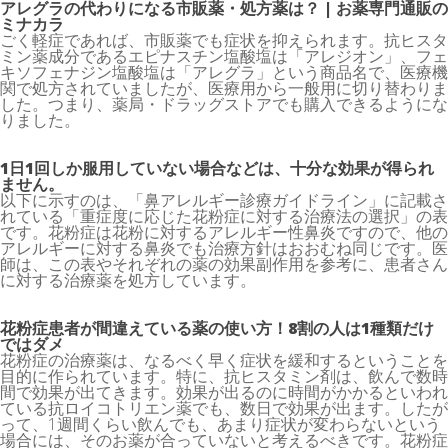
アレグラの代わりになる市販薬・処方薬は？ | お薬専門通販の
ミナカラ
ごく軽症であれば、市販薬でも症状を抑えられます。抗ヒスタ
ミン薬成分であるエピナスチン塩酸塩は「アレジオン」、フェ
キソフェナジン塩酸塩は「アレグラ」という商品名で、医療機
関で処方されていましたが、医療用から一般用に切り替わりま
した。つまり、薬局・ドラッグストアでも購入できるようにな
りました。
1日1回しか服用していない場合などは、十分な効果が得られ
ません。
以下に示すのは、「鼻アレルギー診療ガイドライン」に記載さ
れている「重症度に応じた花粉症に対する治療法の選択」の表
です。花粉症は花粉に対するアレルギー性鼻炎ですので、他の
アレルギーに対する鼻炎でも治療方針はおおむね同じです。医
師は、この表やそれぞれの薬の効果副作用を参考に、患者さん
に対する治療薬を処方しています。
花粉症患者が間違えている薬の使い方！8割の人は1種類だけ
ではダメ
花粉症の治療薬は、なるべく早く症状を緩和するということを
目的に作られています。特に、抗ヒスタミン剤は、飲んで数時
間で効果が出てきます。効果が出るのに時間がかかるといわれ
ている抗ロイコトリエン薬でも、数日で効果が出ます。したが
って、1週間くらい飲んでも、あまり症状が変わらないという
場合には、そのお薬が合っていないと考えるべきです。花粉症