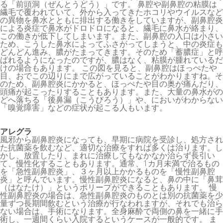
る「前頭洞（ぜんとうどう）」です。 鼻腔や副鼻腔の粘膜は
繊毛で覆われていて、外から入ってきたホコリやウイルスなど
の異物を鼻水とともに排出する働きをしていますが、副鼻腔炎
による炎症で鼻水がドロドロになると、繊毛に鼻水が絡まり、
この働きが低下してしまいます。また、副鼻腔の入口は小さい
ため、こうした鼻水によってふさがってしまうと、中の炎症も
どんどん進み、膿がたまってきます。そのため「蓄膿症」と呼
ばれるようになったのですが、膿はなく、粘膜が腫れているだ
けの場合もあります。 この図を見ると、副鼻腔はほっぺたや
目、おでこの辺りにまで広がっていることがわかりますね。そ
のため、副鼻腔炎にかかると、ほっぺたや目の奥が痛んだり、
頭痛が起こったりすることもあります。また、大量の鼻水がの
どへ落ちる「後鼻漏（こうびろう）」や、においがわからない
「嗅覚障害」などの症状が起こる人もいます。
アレグラ
風邪から副鼻腔炎になっても、早期に病院を受診し、処方され
た抗菌薬を飲むなど、適切な治療をすれば多くは治ります。し
かし、放置したり、まれに治療してもなかなか治らず長引い
て、慢性化することもあります。通常、1カ月未満で治るもの
を「急性副鼻腔炎」、３ヶ月以上かかるものを「慢性副鼻腔
炎」と呼んでいます。慢性副鼻腔炎になると、鼻の中に「鼻茸
（はなたけ）」というポリープができることもあります。 慢
性副鼻腔炎の場合は、急性副鼻腔炎のものとは別の抗菌薬を少
量ずつ長期間飲むという治療が行なわれますが、それでも治ら
ない場合は、手術になります。全身麻酔で両側の鼻を一緒に手
術し、一週間くらい入院するというケースが一般的です。 ま