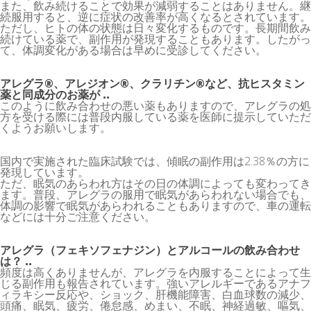
また、飲み続けることで効果が減弱することはありません。継
続服用すると、逆に症状の改善率が高くなるとされています。
ただし、ヒトの体の状態は日々変化するものです。長期間飲み
続けている薬で、副作用が発現することもあります。したがっ
て、体調変化がある場合は早めに受診してください。
アレグラ®、アレジオン®、クラリチン®など、抗ヒスタミン
薬と同成分のお薬が ..
このように飲み合わせの悪い薬もありますので、アレグラの処
方を受ける際には普段内服している薬を医師に提示していただ
くようお願いします。
国内で実施された臨床試験では、傾眠の副作用は2.38％の方に
発現しています。
ただ、眠気のあらわれ方はその日の体調によっても変わってき
ます。普段、アレグラの服用で眠気があらわれない場合でも、
体調の影響で眠気があらわれることもありますので、車の運転
などには十分ご注意ください。
アレグラ（フェキソフェナジン）とアルコールの飲み合わせ
は？ ..
頻度は高くありませんが、アレグラを内服することによって生
じる副作用も報告されています。強いアレルギーであるアナフ
ィラキシー反応や、ショック、肝機能障害、白血球数の減少、
頭痛、眠気、疲労、倦怠感、めまい、不眠、神経過敏、嘔気、