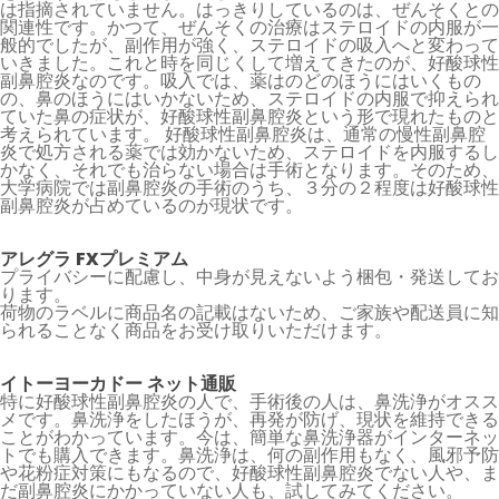
は指摘されていません。はっきりしているのは、ぜんそくとの
関連性です。かつて、ぜんそくの治療はステロイドの内服が一
般的でしたが、副作用が強く、ステロイドの吸入へと変わって
いきました。これと時を同じくして増えてきたのが、好酸球性
副鼻腔炎なのです。吸入では、薬はのどのほうにはいくもの
の、鼻のほうにはいかないため、ステロイドの内服で抑えられ
ていた鼻の症状が、好酸球性副鼻腔炎という形で現れたものと
考えられています。 好酸球性副鼻腔炎は、通常の慢性副鼻腔
炎で処方される薬では効かないため、ステロイドを内服するし
かなく、それでも治らない場合は手術となります。そのため、
大学病院では副鼻腔炎の手術のうち、３分の２程度は好酸球性
副鼻腔炎が占めているのが現状です。
アレグラ FXプレミアム
プライバシーに配慮し、中身が見えないよう梱包・発送してお
ります。
荷物のラベルに商品名の記載はないため、ご家族や配送員に知
られることなく商品をお受け取りいただけます。
イトーヨーカドー ネット通販
特に好酸球性副鼻腔炎の人で、手術後の人は、鼻洗浄がオスス
メです。鼻洗浄をしたほうが、再発が防げ、現状を維持できる
ことがわかっています。今は、簡単な鼻洗浄器がインターネッ
トでも購入できます。鼻洗浄は、何の副作用もなく、風邪予防
や花粉症対策にもなるので、好酸球性副鼻腔炎でない人や、ま
だ副鼻腔炎にかかっていない人も、試してみてください。