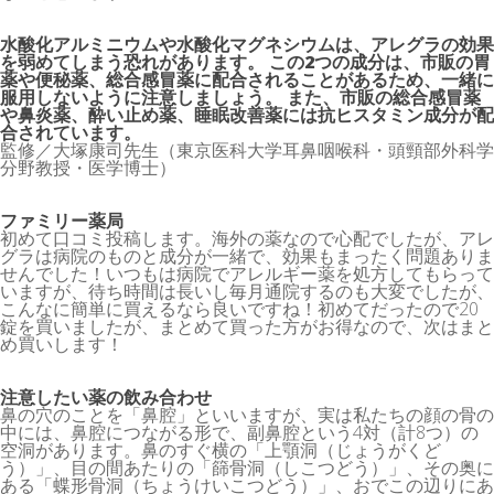
水酸化アルミニウムや水酸化マグネシウムは、アレグラの効果
を弱めてしまう恐れがあります。 この2つの成分は、市販の胃
薬や便秘薬、総合感冒薬に配合されることがあるため、一緒に
服用しないように注意しましょう。 また、市販の総合感冒薬
や鼻炎薬、酔い止め薬、睡眠改善薬には抗ヒスタミン成分が配
合されています。
監修／大塚康司先生（東京医科大学耳鼻咽喉科・頭頸部外科学
分野教授・医学博士）
ファミリー薬局
初めて口コミ投稿します。海外の薬なので心配でしたが、アレ
グラは病院のものと成分が一緒で、効果もまったく問題ありま
せんでした！いつもは病院でアレルギー薬を処方してもらって
いますが、待ち時間は長いし毎月通院するのも大変でしたが、
こんなに簡単に買えるなら良いですね！初めてだったので20
錠を買いましたが、まとめて買った方がお得なので、次はまと
め買いします！
注意したい薬の飲み合わせ
鼻の穴のことを「鼻腔」といいますが、実は私たちの顔の骨の
中には、鼻腔につながる形で、副鼻腔という4対（計8つ）の
空洞があります。鼻のすぐ横の「上顎洞（じょうがくど
う）」、目の間あたりの「篩骨洞（しこつどう）」、その奥に
ある「蝶形骨洞（ちょうけいこつどう）」、おでこの辺りにあ