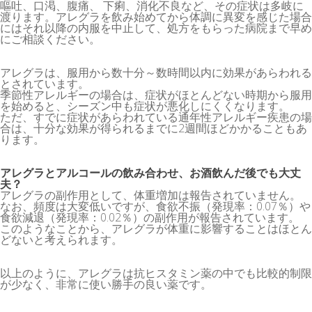
嘔吐、口渇、腹痛、 下痢、消化不良など、その症状は多岐に
渡ります。アレグラを飲み始めてから体調に異変を感じた場合
にはそれ以降の内服を中止して、処方をもらった病院まで早め
にご相談ください。
アレグラは、服用から数十分～数時間以内に効果があらわれる
とされています。
季節性アレルギーの場合は、症状がほとんどない時期から服用
を始めると、シーズン中も症状が悪化しにくくなります。
ただ、すでに症状があらわれている通年性アレルギー疾患の場
合は、十分な効果が得られるまでに2週間ほどかかることもあ
ります。
アレグラとアルコールの飲み合わせ
、お酒飲んだ後でも大丈
夫？
アレグラの副作用として、体重増加は報告されていません。
なお、頻度は大変低いですが、食欲不振（発現率：0.07％）や
食欲減退（発現率：0.02％）の副作用が報告されています。
このようなことから、アレグラが体重に影響することはほとん
どないと考えられます。
以上のように、アレグラは抗ヒスタミン薬の中でも比較的制限
が少なく、非常に使い勝手の良い薬です。