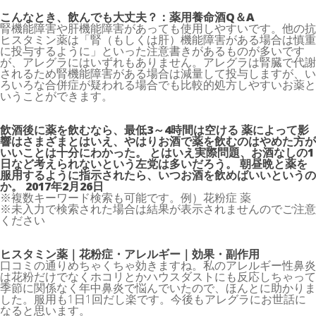
こんなとき、飲んでも大丈夫？：薬用養命酒Q＆A
腎機能障害や肝機能障害があっても使用しやすいです。他の抗
ヒスタミン薬は「腎（もしくは肝）機能障害がある場合は慎重
に投与するように」といった注意書きがあるものが多いです
が、アレグラにはいずれもありません。アレグラは腎臓で代謝
されるため腎機能障害がある場合は減量して投与しますが、い
ろいろな合併症が疑われる場合でも比較的処方しやすいお薬と
いうことができます。
飲酒後に薬を飲むなら、最低3～4時間は空ける 薬によって影
響はさまざまとはいえ、やはりお酒で薬を飲むのはやめた方が
いいことは十分にわかった。 とはいえ実際問題、お酒なしの1
日など考えられないという左党は多いだろう。 朝昼晩と薬を
服用するように指示されたら、いつお酒を飲めばいいというの
か。 2017年2月26日
※複数キーワード検索も可能です。例）花粉症 薬
※未入力で検索された場合は結果が表示されませんのでご注意
ください
ヒスタミン薬｜花粉症・アレルギー｜効果・副作用
口コミの通りめちゃくちゃ効きますね。私のアレルギー性鼻炎
は花粉だけでなくホコリとかハウスダストにも反応しちゃって
季節に関係なく年中鼻炎で悩んでいたので、ほんとに助かりま
した。服用も1日1回だし楽です。今後もアレグラにお世話に
なると思います。