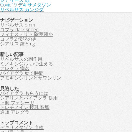
シアリーズ 顔
Covid19 デキサメタゾン
リベルサス カンジダ
ナビゲーション
リベルサス dmm
コブラ dark speed
フィナステリド 陰茎縮小
コブラ2 伝説の男
シアリス 錠 5mg
新しい記事
リベルサスの副作用
ミノキシジル いつ生える
アレグラ 病名
バイアグラ 効く時間
アモキシシリンとサワシリン
見逃した
バイアグラ もらうには
シアリスとバイアクラ 併用
下痢 フォシーガ
トレチノイン 授乳 影響
通販 アレグラ
トップコメント
デキサメタゾン 血栓