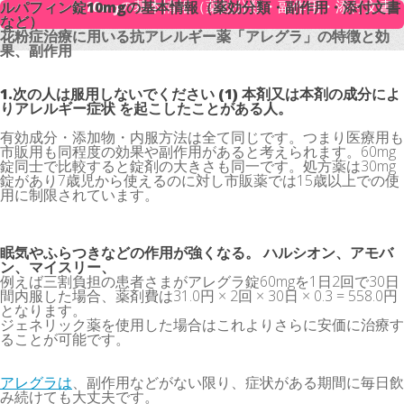
ルパフィン錠10mgの基本情報（薬効分類・副作用・添付文書
ルパフィン錠10mgの基本情報（薬効分類・副作用・添付文書
など）
など）
花粉症治療に用いる抗アレルギー薬「アレグラ」の特徴と効
花粉症治療に用いる抗アレルギー薬「アレグラ」の特徴と効
果、副作用
果、副作用
1.次の人は服用しないでください (1) 本剤又は本剤の成分によ
りアレルギー症状 を起こしたことがある人。
有効成分・添加物・内服方法は全て同じです。つまり医療用も
市販用も同程度の効果や副作用があると考えられます。60mg
錠同士で比較すると錠剤の大きさも同一です。処方薬は30mg
錠があり7歳児から使えるのに対し市販薬では15歳以上での使
用に制限されています。
眠気やふらつきなどの作用が強くなる。 ハルシオン、アモバ
ン、マイスリー、
例えば三割負担の患者さまがアレグラ錠60mgを1日2回で30日
間内服した場合、薬剤費は31.0円 × 2回 × 30日 × 0.3 = 558.0円
となります。
ジェネリック薬を使用した場合はこれよりさらに安価に治療す
ることが可能です。
アレグラは
、副作用などがない限り、症状がある期間に毎日飲
み続けても大丈夫です。