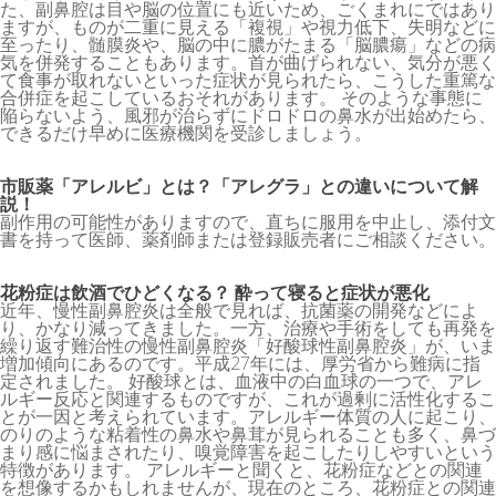
た、副鼻腔は目や脳の位置にも近いため、ごくまれにではあり
ますが、ものが二重に見える「複視」や視力低下、失明などに
至ったり、髄膜炎や、脳の中に膿がたまる「脳膿瘍」などの病
気を併発することもあります。首が曲げられない、気分が悪く
て食事が取れないといった症状が見られたら、こうした重篤な
合併症を起こしているおそれがあります。 そのような事態に
陥らないよう、風邪が治らずにドロドロの鼻水が出始めたら、
できるだけ早めに医療機関を受診しましょう。
市販薬「アレルビ」とは？「アレグラ」との違いについて解
説！
副作用の可能性がありますので、直ちに服用を中止し、添付文
書を持って医師、薬剤師または登録販売者にご相談ください。
花粉症は飲酒でひどくなる？ 酔って寝ると症状が悪化
近年、慢性副鼻腔炎は全般で見れば、抗菌薬の開発などによ
り、かなり減ってきました。一方、治療や手術をしても再発を
繰り返す難治性の慢性副鼻腔炎「好酸球性副鼻腔炎」が、いま
増加傾向にあるのです。平成27年には、厚労省から難病に指
定されました。 好酸球とは、血液中の白血球の一つで、アレ
ルギー反応と関連するものですが、これが過剰に活性化するこ
とが一因と考えられています。アレルギー体質の人に起こり、
のりのような粘着性の鼻水や鼻茸が見られることも多く、鼻づ
まり感に悩まされたり、嗅覚障害を起こしたりしやすいという
特徴があります。 アレルギーと聞くと、花粉症などとの関連
を想像するかもしれませんが、現在のところ、花粉症との関連