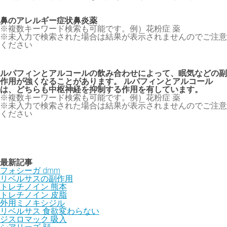
鼻のアレルギー症状鼻炎薬
※複数キーワード検索も可能です。例）花粉症 薬
※未入力で検索された場合は結果が表示されませんのでご注意
ください
ルパフィンとアルコールの飲み合わせによって、眠気などの副
作用が強くなることがあります。 ルパフィンとアルコール
は、どちらも中枢神経を抑制する作用を有しています。
※複数キーワード検索も可能です。例）花粉症 薬
※未入力で検索された場合は結果が表示されませんのでご注意
ください
最新記事
フォシーガ dmm
リベルサスの副作用
トレチノイン 熊本
トレチノイン 皮脂
外用ミノキシジル
リベルサス 食欲変わらない
ジスロマック 吸入