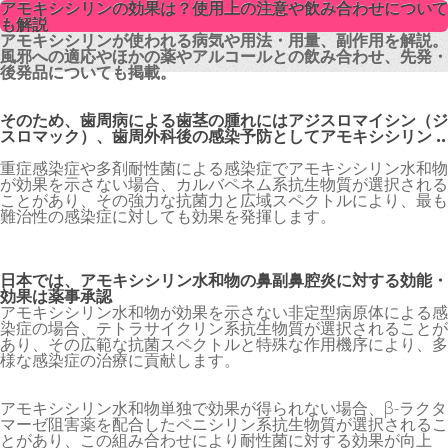
アモキシシリンの効果は？使用上の注意や飲み合わせについて
アモキシシリンの効果は？使用上の注意や飲み合わせについて
も解説
も解説
アモキシシリンが使われる病気や用法・用量、副作用を解説。
アモキシシリンが使われる病気や用法・用量、副作用を解説。
風邪への適応やほかの薬やアルコールとの飲み合わせ、先発・
風邪への適応やほかの薬やアルコールとの飲み合わせ、先発・
後発品についても掲載。
後発品についても掲載。
そのため、歯周病による歯茎の腫れにはアジスロマイシン（ジ
スロマック）、歯周外科後の感染予防としてアモキシシリン ..
重症感染症や多剤耐性菌による感染症でアモキシシリン水和物
が効果を示さない場合、カルバペネム系抗生物質が選択される
ことがあり、その強力な抗菌力と広域スペクトルにより、最も
難治性の感染症に対しても効果を発揮します。
日本では、アモキシシリン水和物の鼻副鼻腔炎に対する効能・
効果は薬事承認
アモキシシリン水和物が効果を示さない非定型病原体による感
染症の場合、テトラサイクリン系抗生物質が選択されることが
あり、その広範な抗菌スペクトルと特殊な作用機序により、多
様な感染症の治療に貢献します。
アモキシシリン水和物単独で効果が得られない場合、β-ラクタ
マーゼ阻害薬を配合したペニシリン系抗生物質が選択されるこ
とがあり、この組み合わせにより耐性菌に対する効果が向上