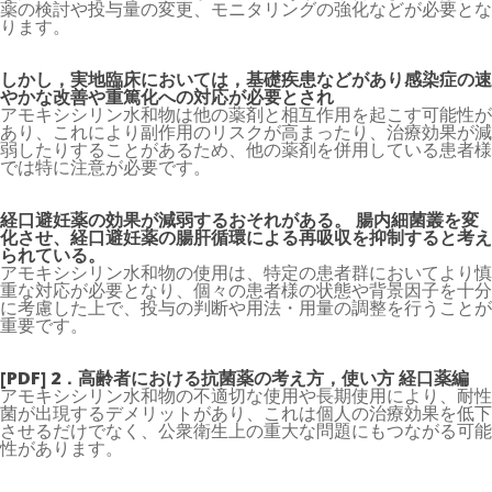
薬の検討や投与量の変更、モニタリングの強化などが必要とな
ります。
しかし，実地臨床においては，基礎疾患などがあり感染症の速
やかな改善や重篤化への対応が必要とされ
アモキシシリン水和物は他の薬剤と相互作用を起こす可能性が
あり、これにより副作用のリスクが高まったり、治療効果が減
弱したりすることがあるため、他の薬剤を併用している患者様
では特に注意が必要です。
経口避妊薬の効果が減弱するおそれがある。 腸内細菌叢を変
化させ、経口避妊薬の腸肝循環による再吸収を抑制すると考え
られている。
アモキシシリン水和物の使用は、特定の患者群においてより慎
重な対応が必要となり、個々の患者様の状態や背景因子を十分
に考慮した上で、投与の判断や用法・用量の調整を行うことが
重要です。
[PDF] 2．高齢者における抗菌薬の考え方，使い方 経口薬編
アモキシシリン水和物の不適切な使用や長期使用により、耐性
菌が出現するデメリットがあり、これは個人の治療効果を低下
させるだけでなく、公衆衛生上の重大な問題にもつながる可能
性があります。