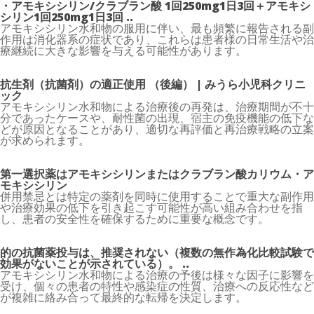
・アモキシシリン/クラブラン酸 1回250mg1日3回＋アモキシ
シリン1回250mg1日3回 ..
アモキシシリン水和物の服用に伴い、最も頻繁に報告される副
作用は消化器系の症状であり、これらは患者様の日常生活や治
療継続に大きな影響を与える可能性があります。
抗生剤（抗菌剤）の適正使用 （後編） | みうら小児科クリニ
ック
アモキシシリン水和物による治療後の再発は、治療期間が不十
分であったケースや、耐性菌の出現、宿主の免疫機能の低下な
どが原因となることがあり、適切な再評価と再治療戦略の立案
が求められます。
第一選択薬はアモキシシリンまたはクラブラン酸カリウム・ア
モキシシリン
併用禁忌とは特定の薬剤を同時に使用することで重大な副作用
や治療効果の低下を引き起こす可能性が高い組み合わせを指
し、患者の安全性を確保するために重要な概念です。
的の抗菌薬投与は、推奨されない（複数の無作為化比較試験で
効果がないことが示されている）。 ..
アモキシシリン水和物による治療の予後は様々な因子に影響を
受け、個々の患者の特性や感染症の性質、治療への反応性など
が複雑に絡み合って最終的な転帰を決定します。