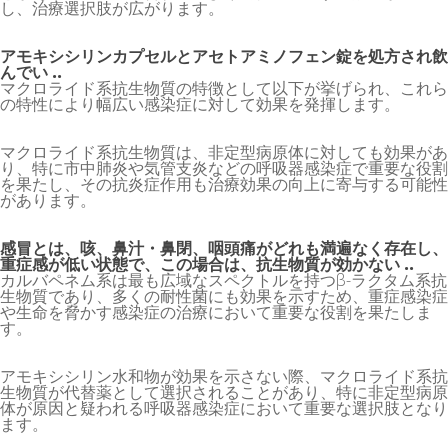
し、治療選択肢が広がります。
アモキシシリンカプセルとアセトアミノフェン錠を処方され飲
んでい ..
マクロライド系抗生物質の特徴として以下が挙げられ、これら
の特性により幅広い感染症に対して効果を発揮します。
マクロライド系抗生物質は、非定型病原体に対しても効果があ
り、特に市中肺炎や気管支炎などの呼吸器感染症で重要な役割
を果たし、その抗炎症作用も治療効果の向上に寄与する可能性
があります。
感冒とは、咳、鼻汁・鼻閉、咽頭痛がどれも満遍なく存在し、
重症感が低い状態で、この場合は、抗生物質が効かない ..
カルバペネム系は最も広域なスペクトルを持つβ-ラクタム系抗
生物質であり、多くの耐性菌にも効果を示すため、重症感染症
や生命を脅かす感染症の治療において重要な役割を果たしま
す。
アモキシシリン水和物が効果を示さない際、マクロライド系抗
生物質が代替薬として選択されることがあり、特に非定型病原
体が原因と疑われる呼吸器感染症において重要な選択肢となり
ます。