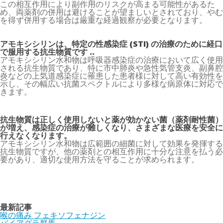
この相互作用により副作用のリスクが高まる可能性があるた
め、両薬剤の併用は避けることが望ましいとされており、やむ
を得ず併用する場合は厳重な経過観察が必要となります。
アモキシシリンは、特定の性感染症 (STI) の治療のために経口
で服用する抗生物質です ..
アモキシシリン水和物は呼吸器感染症の治療において広く使用
される抗生物質であり、特に市中肺炎や急性気管支炎、副鼻腔
炎などの上気道感染症に罹患した患者様に対して高い有効性を
示し、その幅広い抗菌スペクトルにより多様な病原体に対応で
きます。
抗生物質は正しく使用しないと薬が効かない菌（薬剤耐性菌）
が増え、感染症の治療が難しくなり、さまざまな医療を安全に
行えなくなります。
アモキシシリン水和物は広範囲の細菌に対して効果を発揮する
抗生物質ですが、他の薬剤との相互作用に十分な注意を払う必
要があり、適切な使用方法を守ることが求められます。
最新記事
喉の痛み フェキソフェナジン