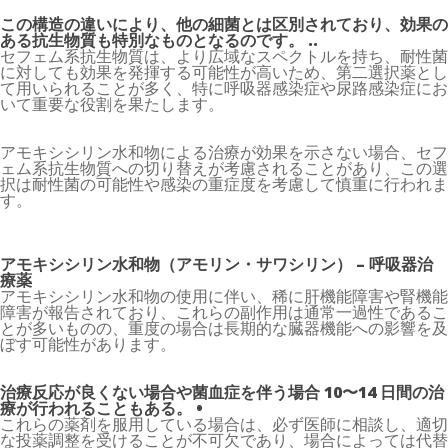
この構造の違いにより、他の細菌とは区別されており、効果の
ある抗生物質も特別なものとなるのです。 ..
セフェム系抗生物質は、より広域なスペクトルを持ち、耐性菌
に対しても効果を発揮する可能性が高いため、第二選択薬とし
て用いられることが多く、特に呼吸器感染症や尿路感染症にお
いて重要な役割を果たします。
アモキシシリン水和物による治療が効果を示さない場合、セフ
ェム系抗生物質への切り替えが考慮されることがあり、この選
択は耐性菌の可能性や感染の重症度を考慮して慎重に行われま
す。
アモキシシリン水和物（アモリン・サワシリン） – 呼吸器治
療薬
アモキシシリン水和物の使用に伴い、稀に肝機能障害や腎機能
障害が報告されており、これらの副作用は通常一過性であるこ
とが多いものの、重度の場合は長期的な臓器機能への影響を及
ぼす可能性があります。
治療反応が良くない場合や菌⾎症を伴う場合 10〜14 ⽇間の治
療が⾏われることもある。 •
これらの薬剤を服用している場合は、必ず医師に相談し、適切
な投薬調整を受けることが不可欠であり、場合によっては代替