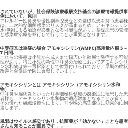
されていないが、社会保険診療報酬支払基金の診療情報提供事
例において、原則
アレルギー性鼻炎や慢性副鼻腔炎などの基礎疾患を持つ患者様
は、二次的な細菌感染のリスクが高まるため、アモキシシリン
水和物による治療が必要となる可能性があり、基礎疾患の管理
と感染症治療を並行して行うことが重要となります。
中等症又は重症の場合 アモキシシリン(AMPC)高用量内服 5～
7 日間.
これらの疾患は小児から成人まで幅広い年齢層で発症する可能
性があり、特に小児の急性中耳炎の治療においてアモキシシリ
ン水和物は第一選択薬として位置付けられており、早期の症状
改善と合併症予防に貢献しています。
アモキシシリンとは アモキシシリン（アモキシシリン水和
物） ..
中耳炎や扁桃炎といった耳鼻咽喉科領域の感染症に罹患した患
者様も、アモキシシリン水和物の適応対象となることが多く、
その優れた組織浸透性により、耳や喉の感染部位に効果的に到
達します。
風邪はウイルス感染であり，抗菌薬が「効かない」ことを患者
さんも知ることが重要です． ..