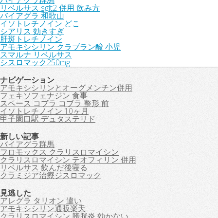
バイアグラ群馬
リベルサス sglt2 併用 飲み方
バイアグラ 和歌山
イソトレチノイン どこ
シアリス 効きすぎ
肝斑トレチノイン
アモキシシリン クラブラン酸 小児
スマルナ リベルサス
シスロマック250mg
ナビゲーション
アモキシシリンとオーグメンチン併用
フェキソフェナジン 食事
スペース コブラ コブラ 整形 前
イソトレチノイン 10ヶ月
甲子園口駅 デュタステリド
新しい記事
バイアグラ群馬
フロモックス クラリスロマイシン
クラリスロマイシン テオフィリン 併用
リベルサス 飲んだ後寝る
クラミジア治療ジスロマック
見逃した
アレグラ タリオン 違い
アモキシシリン通販楽天
クラリスロマイシン 膀胱炎 効かない