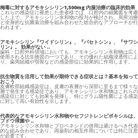
梅毒に対するアモキシシリン1,500mg 内服治療の臨床的効果
これらの感染症に罹患した患者様では、口腔内の細菌叢を考慮
した上で、アモキシシリン水和物の投与が検討され、局所治療
と全身的な抗菌薬治療を組み合わせた総合的なアプローチが行
われます。
アモキシシリン『ワイドシリン』、『パセトシン』、『サワシ
リン』。 効果がない ..
歯科・口腔外科領域においても、アモキシシリン水和物は広く
使用される抗生物質の一つであり、その優れた組織浸透性によ
り、歯周組織や顎骨などの感染部位に効果的に作用します。
抗生物質を活用して効果が期待できる症状とは？基本を知って
おこう
皮膚軟部組織感染症は、皮膚の表層から深部に至るまで様々な
層で発生する感染症であり、アモキシシリン水和物はこれらの
感染症に対しても効果を発揮し、特にグラム陽性菌による感染
に対して高い有効性を示します。
代表的なアモキシシリン水和物やセフジトレンピボキシルは、
ブドウ球菌や ..
アモキシシリン水和物とプロベネシドの併用は避けるべき代表
的な組み合わせであり、両薬剤の相互作用については特に注意
が必要です。